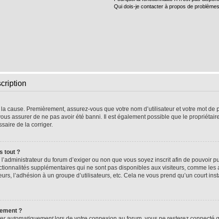
Qui dois-je contacter à propos de problèmes
cription
e la cause. Premièrement, assurez-vous que votre nom d’utilisateur et votre mot de pa
vous assurer de ne pas avoir été banni. Il est également possible que le propriétaire 
ssaire de la corriger.
s tout ?
 à l’administrateur du forum d’exiger ou non que vous soyez inscrit afin de pouvoir
nctionnalités supplémentaires qui ne sont pas disponibles aux visiteurs, comme les
sateurs, l’adhésion à un groupe d’utilisateurs, etc. Cela ne vous prend qu’un court 
uement ?
er automatiquement
lors de votre connexion au forum, vous ne resterez connecté q