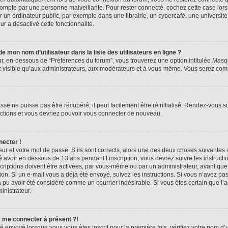
compte par une personne malveillante. Pour rester connecté, cochez cette case lors
n ordinateur public, par exemple dans une librairie, un cybercafé, une université,
ur a désactivé cette fonctionnalité.
 mon nom d’utilisateur dans la liste des utilisateurs en ligne ?
ur, en-dessous de “Préférences du forum”, vous trouverez une option intitulée
Masqu
z visible qu’aux administrateurs, aux modérateurs et à vous-même. Vous serez compt
se ne puisse pas être récupéré, il peut facilement être réinitialisé. Rendez-vous s
ructions et vous devriez pouvoir vous connecter de nouveau.
necter !
eur et votre mot de passe. S’ils sont corrects, alors une des deux choses suivantes a
 avoir en dessous de 13 ans pendant l’inscription, vous devrez suivre les instruct
riptions doivent être activées, par vous-même ou par un administrateur, avant que 
ption. Si un e-mail vous a déjà été envoyé, suivez les instructions. Si vous n’avez pa
a pu avoir été considéré comme un courrier indésirable. Si vous êtes certain que l
inistrateur.
s me connecter à présent ?!
é envoyé lorsque vous vous êtes inscrit pour la première fois, vérifiez votre nom d’u