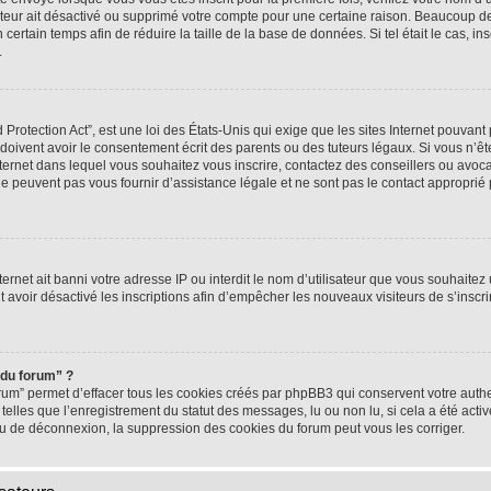
rateur ait désactivé ou supprimé votre compte pour une certaine raison. Beaucoup 
n certain temps afin de réduire la taille de la base de données. Si tel était le cas,
.
rotection Act”, est une loi des États-Unis qui exige que les sites Internet pouvant 
ivent avoir le consentement écrit des parents ou des tuteurs légaux. Si vous n’ête
nternet dans lequel vous souhaitez vous inscrire, contactez des conseillers ou avoc
e peuvent pas vous fournir d’assistance légale et ne sont pas le contact approprié
nternet ait banni votre adresse IP ou interdit le nom d’utilisateur que vous souhaitez u
t avoir désactivé les inscriptions afin d’empêcher les nouveaux visiteurs de s’inscrir
 du forum” ?
rum” permet d’effacer tous les cookies créés par phpBB3 qui conservent votre authen
telles que l’enregistrement du statut des messages, lu ou non lu, si cela a été activ
 de déconnexion, la suppression des cookies du forum peut vous les corriger.