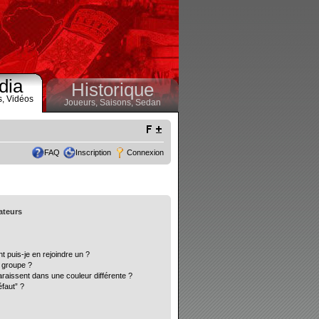
dia
Historique
s,
Vidéos
Joueurs,
Saisons,
Sedan
FAQ
Inscription
Connexion
sateurs
t puis-je en rejoindre un ?
 groupe ?
araissent dans une couleur différente ?
éfaut” ?