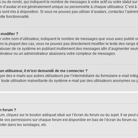
 ou de ronds, qui indiquent le nombre de messages à votre actif ou votre statut su
d’avatar et est généralement unique ou personnelle à chaque utilisateur. C’est à l
s sont mis à disposition. Si vous ne pouvez pas utiliser d’avatars, contactez l’admi
tte fonctionnalité.
 modifier ?
 votre nom d’utilisateur, indiquent le nombre de messages que vous avez publié ou 
ns la plupart des cas, vous ne pouvez pas directement modifier le texte des rangs du
s abuser de ce système en publiant inutilement des messages afin d’augmenter seu
odérateur ou un administrateur abaissera votre compteur de messages.
d’un utilisateur, il m’est demandé de me connecter ?
yer des e-mails aux autres utilisateurs par l’intermédiaire du formulaire e-mail intégr
 toute utilisation malveillante du système e-mail par des utilisateurs anonymes ou
n forum ?
m, cliquez sur le bouton adéquat situé sur l’écran du forum ou du sujet. Il se peut 
de vos permissions sur chaque forum est disponible en bas de l’écran du forum ou
oter dans les sondages, etc.