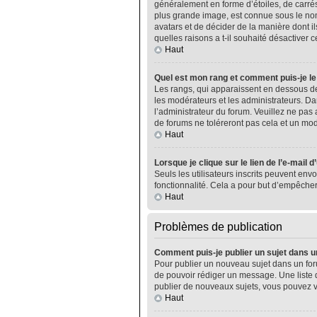
généralement en forme d’étoiles, de carrés
plus grande image, est connue sous le nom 
avatars et de décider de la manière dont il
quelles raisons a t-il souhaité désactiver ce
Haut
Quel est mon rang et comment puis-je le
Les rangs, qui apparaissent en dessous de
les modérateurs et les administrateurs. Da
l’administrateur du forum. Veuillez ne pa
de forums ne toléreront pas cela et un m
Haut
Lorsque je clique sur le lien de l’e-mail 
Seuls les utilisateurs inscrits peuvent envo
fonctionnalité. Cela a pour but d’empêcher
Haut
Problèmes de publication
Comment puis-je publier un sujet dans u
Pour publier un nouveau sujet dans un foru
de pouvoir rédiger un message. Une liste 
publier de nouveaux sujets, vous pouvez v
Haut