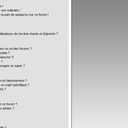
s !
on sollicités !
 la part de quelqu’un sur ce forum !
lisateurs de ma liste d’amis et d’ignorés ?
ans un ou des forums ?
ultat ?
blanche ?!
 ?
sages et sujets ?
ori et l’abonnement ?
un sujet spécifique ?
ts ?
ur ce forum ?
s jointes ?
ble ?