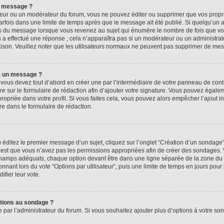
n message ?
eur ou un modérateur du forum, vous ne pouvez éditer ou supprimer que vos prop
rfois dans une limite de temps après que le message ait été publié. Si quelqu’un
us du message lorsque vous revenez au sujet qui énumère le nombre de fois que vous
n a effectué une réponse ; cela n’apparaîtra pas si un modérateur ou un administrat
raison. Veuillez noter que les utilisateurs normaux ne peuvent pas supprimer de me
à un message ?
ous devez tout d’abord en créer une par l’intermédiaire de votre panneau de contrôl
re
sur le formulaire de rédaction afin d’ajouter votre signature. Vous pouvez égale
priée dans votre profil. Si vous faites cela, vous pouvez alors empêcher l’ajout i
re dans le formulaire de rédaction.
éditez le premier message d’un sujet, cliquez sur l’onglet “Création d’un sondage
 c’est que vous n’avez pas les permissions appropriées afin de créer des sondages. V
champs adéquats, chaque option devant être dans une ligne séparée de la zone du 
onnant lors du vote “Options par utilisateur”, puis une limite de temps en jours pour 
ifier leur vote.
ptions au sondage ?
e par l’administrateur du forum. Si vous souhaitez ajouter plus d’options à votre s