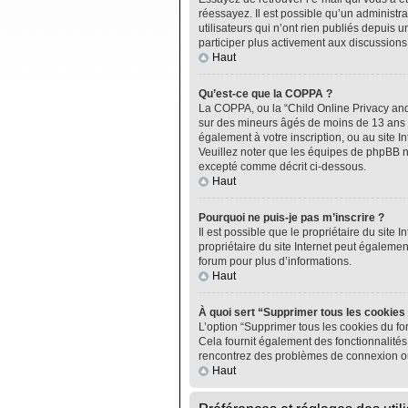
réessayez. Il est possible qu’un administ
utilisateurs qui n’ont rien publiés depuis u
participer plus activement aux discussions
Haut
Qu’est-ce que la COPPA ?
La COPPA, ou la “Child Online Privacy and P
sur des mineurs âgés de moins de 13 ans do
également à votre inscription, ou au site I
Veuillez noter que les équipes de phpBB n
excepté comme décrit ci-dessous.
Haut
Pourquoi ne puis-je pas m’inscrire ?
Il est possible que le propriétaire du site I
propriétaire du site Internet peut égalemen
forum pour plus d’informations.
Haut
À quoi sert “Supprimer tous les cookies
L’option “Supprimer tous les cookies du fo
Cela fournit également des fonctionnalités 
rencontrez des problèmes de connexion ou
Haut