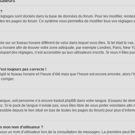
isateurs
 ?
vos réglages sont stockés dans la base de données du forum. Pour les modifier, rend
 toutes les pages du forum. Ce système vous permettra de modifier tous vos réglages 
glée sur un fuseau horaire différent de celui dans lequel vous êtes. Si tel était le 
seau horaire afin de trouver votre zone adéquate, par exemple Londres, Paris, New Yo
part des réglages, n’est accessible qu’aux utilisateurs inscrits. Si vous n’êtes pas i
n’est toujours pas correcte !
églé le fuseau horaire et l’heure d’été mais que l’heure est encore erronée, alors l’
 corriger.
re langue, soit personne n’a encore traduit phpBB dans votre langue. Essayez de dema
z. Si le pack de langue n’existe pas, vous êtes libre de vous porter volontaire afin 
ssible depuis le lien situé en bas de toutes les pages du forum) pour plus d’inform
s mon nom d’utilisateur ?
sous un nom d’utilisateur lors de la consultation de messages. La première peut êt