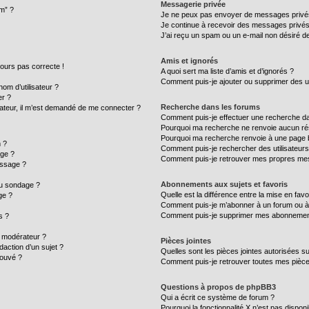
Messagerie privée
um” ?
Je ne peux pas envoyer de messages privé
Je continue à recevoir des messages privés n
J’ai reçu un spam ou un e-mail non désiré de
Amis et ignorés
ujours pas correcte !
A quoi sert ma liste d’amis et d’ignorés ?
Comment puis-je ajouter ou supprimer des uti
m d’utilisateur ?
er ?
Recherche dans les forums
ilisateur, il m’est demandé de me connecter ?
Comment puis-je effectuer une recherche d
Pourquoi ma recherche ne renvoie aucun rés
Pourquoi ma recherche renvoie à une page 
 ?
Comment puis-je rechercher des utilisateurs
age ?
Comment puis-je retrouver mes propres mes
essage ?
Abonnements aux sujets et favoris
au sondage ?
Quelle est la différence entre la mise en fav
ge ?
Comment puis-je m’abonner à un forum ou à 
Comment puis-je supprimer mes abonnemen
s ?
 modérateur ?
Pièces jointes
daction d’un sujet ?
Quelles sont les pièces jointes autorisées s
rouvé ?
Comment puis-je retrouver toutes mes pièce
Questions à propos de phpBB3
Qui a écrit ce système de forum ?
Pourquoi la fonctionnalité X n’est pas disponi