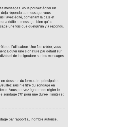
res messages. Vous pouvez éditer un
 a déjà répondu au message, vous
 l’avez édité, contenant la date et
eur a édité le message, bien qu’ils
ssage une fois que quelqu’un y a répondu.
e de l’utilisateur. Une fois créée, vous
ment ajouter une signature par défaut sur
ndividuel de la signature sur les messages
” en-dessous du formulaire principal de
euillez saisir le titre du sondage en
texte. Vous pouvez également régler le
le sondage (“0” pour une durée illimité) et
ondage par rapport au nombre autorisé,