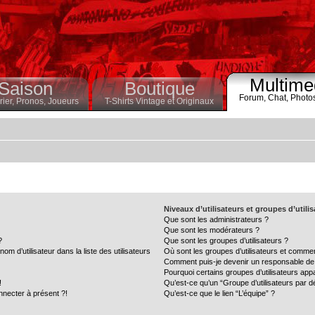
Multime
Saison
Boutique
Forum,
Chat,
Photo
ier,
Pronos,
Joueurs
T-Shirts Vintage et Originaux
Niveaux d’utilisateurs et groupes d’utili
Que sont les administrateurs ?
Que sont les modérateurs ?
?
Que sont les groupes d’utilisateurs ?
 d’utilisateur dans la liste des utilisateurs
Où sont les groupes d’utilisateurs et commen
Comment puis-je devenir un responsable de
Pourquoi certains groupes d’utilisateurs app
!
Qu’est-ce qu’un “Groupe d’utilisateurs par d
nnecter à présent ?!
Qu’est-ce que le lien “L’équipe” ?