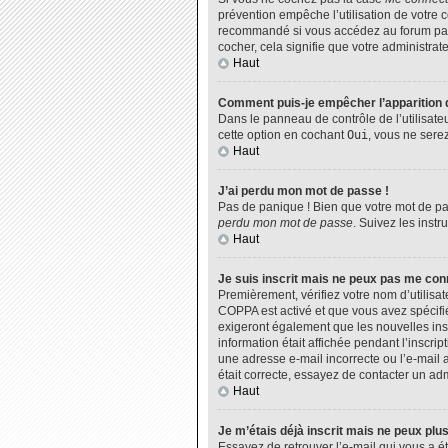
prévention empêche l’utilisation de votre 
recommandé si vous accédez au forum par u
cocher, cela signifie que votre administrate
Haut
Comment puis-je empêcher l’apparition de
Dans le panneau de contrôle de l’utilisate
cette option en cochant
Oui
, vous ne sere
Haut
J’ai perdu mon mot de passe !
Pas de panique ! Bien que votre mot de pas
perdu mon mot de passe
. Suivez les inst
Haut
Je suis inscrit mais ne peux pas me con
Premièrement, vérifiez votre nom d’utilisat
COPPA est activé et que vous avez spécifié
exigeront également que les nouvelles insc
information était affichée pendant l’inscri
une adresse e-mail incorrecte ou l’e-mail 
était correcte, essayez de contacter un adm
Haut
Je m’étais déjà inscrit mais ne peux plu
Essayez de retrouver l’e-mail qui vous a ét