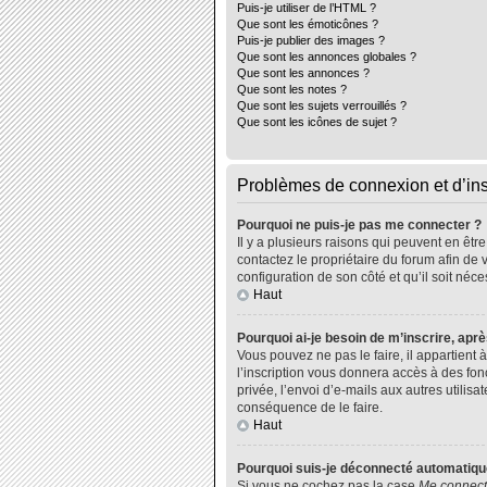
Puis-je utiliser de l’HTML ?
Que sont les émoticônes ?
Puis-je publier des images ?
Que sont les annonces globales ?
Que sont les annonces ?
Que sont les notes ?
Que sont les sujets verrouillés ?
Que sont les icônes de sujet ?
Problèmes de connexion et d’ins
Pourquoi ne puis-je pas me connecter ?
Il y a plusieurs raisons qui peuvent en êtr
contactez le propriétaire du forum afin de 
configuration de son côté et qu’il soit néce
Haut
Pourquoi ai-je besoin de m’inscrire, aprè
Vous pouvez ne pas le faire, il appartient
l’inscription vous donnera accès à des fo
privée, l’envoi d’e-mails aux autres utili
conséquence de le faire.
Haut
Pourquoi suis-je déconnecté automatiq
Si vous ne cochez pas la case
Me connect