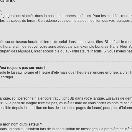
isateurs
 ?
vos réglages sont stockés dans la base de données du forum. Pour les modifier, rend
 toutes les pages du forum. Ce système vous permettra de modifier tous vos réglages 
glée sur un fuseau horaire différent de celui dans lequel vous êtes. Si tel était le 
seau horaire afin de trouver votre zone adéquate, par exemple Londres, Paris, New Yo
part des réglages, n’est accessible qu’aux utilisateurs inscrits. Si vous n’êtes pas i
n’est toujours pas correcte !
églé le fuseau horaire et l’heure d’été mais que l’heure est encore erronée, alors l’
 corriger.
re langue, soit personne n’a encore traduit phpBB dans votre langue. Essayez de dema
z. Si le pack de langue n’existe pas, vous êtes libre de vous porter volontaire afin 
ssible depuis le lien situé en bas de toutes les pages du forum) pour plus d’inform
s mon nom d’utilisateur ?
sous un nom d’utilisateur lors de la consultation de messages. La première peut êt