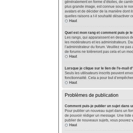
généralement en forme d’étoiles, de carrés
plus grande image, est connue sous le nom 
avatars et de décider de la manière dont il
quelles raisons a t-il souhaité désactiver ce
Haut
Quel est mon rang et comment puis-je le
Les rangs, qui apparaissent en dessous de
les modérateurs et les administrateurs. Da
l’administrateur du forum. Veuillez ne pa
de forums ne toléreront pas cela et un m
Haut
Lorsque je clique sur le lien de l’e-mail 
Seuls les utilisateurs inscrits peuvent envo
fonctionnalité. Cela a pour but d’empêcher
Haut
Problèmes de publication
Comment puis-je publier un sujet dans u
Pour publier un nouveau sujet dans un foru
de pouvoir rédiger un message. Une liste 
publier de nouveaux sujets, vous pouvez v
Haut