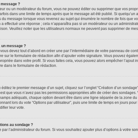
n message ?
eur ou un modérateur du forum, vous ne pouvez éditer ou supprimer que vos prop
rfois dans une limite de temps après que le message ait été publié. Si quelqu’un
us du message lorsque vous revenez au sujet qui énumère le nombre de fois que vous
n a effectué une réponse ; cela n’apparaîtra pas si un modérateur ou un administrat
raison. Veuillez noter que les utilisateurs normaux ne peuvent pas supprimer de me
à un message ?
ous devez tout d’abord en créer une par l’intermédiaire de votre panneau de contrôl
re
sur le formulaire de rédaction afin d’ajouter votre signature. Vous pouvez égale
priée dans votre profil. Si vous faites cela, vous pouvez alors empêcher l’ajout i
re dans le formulaire de rédaction.
éditez le premier message d’un sujet, cliquez sur l’onglet “Création d’un sondage
 c’est que vous n’avez pas les permissions appropriées afin de créer des sondages. V
champs adéquats, chaque option devant être dans une ligne séparée de la zone du 
onnant lors du vote “Options par utilisateur”, puis une limite de temps en jours pour 
ifier leur vote.
ptions au sondage ?
e par l’administrateur du forum. Si vous souhaitez ajouter plus d’options à votre s