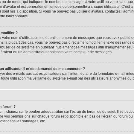
 ou de ronds, qui indiquent le nombre de messages à votre actif ou votre statut su
d’avatar et est généralement unique ou personnelle à chaque utilisateur. C’est à l
s sont mis à disposition. Si vous ne pouvez pas utiliser d’avatars, contactez l’admi
tte fonctionnalité.
 modifier ?
 votre nom d’utilisateur, indiquent le nombre de messages que vous avez publié ou 
ns la plupart des cas, vous ne pouvez pas directement modifier le texte des rangs du
s abuser de ce système en publiant inutilement des messages afin d’augmenter seu
odérateur ou un administrateur abaissera votre compteur de messages.
d’un utilisateur, il m’est demandé de me connecter ?
yer des e-mails aux autres utilisateurs par l’intermédiaire du formulaire e-mail intégr
 toute utilisation malveillante du système e-mail par des utilisateurs anonymes ou
n forum ?
m, cliquez sur le bouton adéquat situé sur l’écran du forum ou du sujet. Il se peut 
de vos permissions sur chaque forum est disponible en bas de l’écran du forum ou
oter dans les sondages, etc.