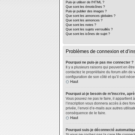
Puis-je utiliser de l’HTML ?
Que sont les émoticônes ?
Puis-je publier des images ?
Que sont les annonces globales ?
Que sont les annonces ?
Que sont les notes ?
Que sont les sujets verrouillés ?
Que sont les icônes de sujet ?
Problèmes de connexion et d’ins
Pourquoi ne puis-je pas me connecter ?
Il y a plusieurs raisons qui peuvent en êtr
contactez le propriétaire du forum afin de 
configuration de son côté et qu’il soit néce
Haut
Pourquoi ai-je besoin de m’inscrire, aprè
Vous pouvez ne pas le faire, il appartient
l’inscription vous donnera accès à des fo
privée, l’envoi d’e-mails aux autres utili
conséquence de le faire.
Haut
Pourquoi suis-je déconnecté automatiq
Si vous ne cochez pas la case
Me connect