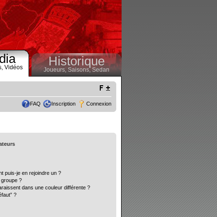
dia
Historique
s,
Vidéos
Joueurs,
Saisons,
Sedan
FAQ
Inscription
Connexion
sateurs
t puis-je en rejoindre un ?
 groupe ?
araissent dans une couleur différente ?
éfaut” ?