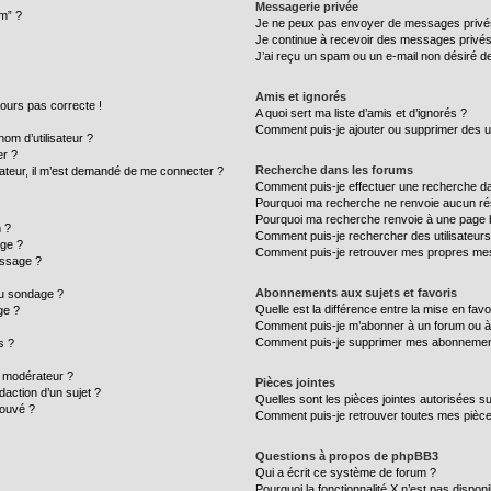
Messagerie privée
um” ?
Je ne peux pas envoyer de messages privé
Je continue à recevoir des messages privés n
J’ai reçu un spam ou un e-mail non désiré de
Amis et ignorés
ujours pas correcte !
A quoi sert ma liste d’amis et d’ignorés ?
Comment puis-je ajouter ou supprimer des uti
m d’utilisateur ?
er ?
Recherche dans les forums
ilisateur, il m’est demandé de me connecter ?
Comment puis-je effectuer une recherche d
Pourquoi ma recherche ne renvoie aucun rés
Pourquoi ma recherche renvoie à une page 
 ?
Comment puis-je rechercher des utilisateurs
age ?
Comment puis-je retrouver mes propres mes
essage ?
Abonnements aux sujets et favoris
au sondage ?
Quelle est la différence entre la mise en fav
ge ?
Comment puis-je m’abonner à un forum ou à 
Comment puis-je supprimer mes abonnemen
s ?
 modérateur ?
Pièces jointes
daction d’un sujet ?
Quelles sont les pièces jointes autorisées s
rouvé ?
Comment puis-je retrouver toutes mes pièce
Questions à propos de phpBB3
Qui a écrit ce système de forum ?
Pourquoi la fonctionnalité X n’est pas disponi