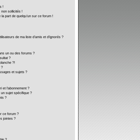
s !
on sollicités !
 la part de quelqu’un sur ce forum !
lisateurs de ma liste d’amis et d’ignorés ?
ans un ou des forums ?
ultat ?
blanche ?!
 ?
sages et sujets ?
ori et l’abonnement ?
un sujet spécifique ?
ts ?
ur ce forum ?
s jointes ?
ble ?