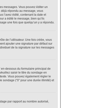
res messages. Vous pouvez éditer un
 a déjà répondu au message, vous
 l’avez édité, contenant la date et
eur a édité le message, bien qu’ils
ssage une fois que quelqu’un y a répondu.
e de l’utilisateur. Une fois créée, vous
ment ajouter une signature par défaut sur
ndividuel de la signature sur les messages
” en-dessous du formulaire principal de
euillez saisir le titre du sondage en
texte. Vous pouvez également régler le
le sondage (“0” pour une durée illimité) et
ondage par rapport au nombre autorisé,