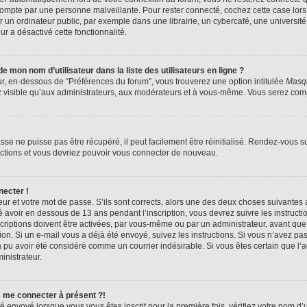
compte par une personne malveillante. Pour rester connecté, cochez cette case lors
n ordinateur public, par exemple dans une librairie, un cybercafé, une université,
ur a désactivé cette fonctionnalité.
 mon nom d’utilisateur dans la liste des utilisateurs en ligne ?
ur, en-dessous de “Préférences du forum”, vous trouverez une option intitulée
Masqu
z visible qu’aux administrateurs, aux modérateurs et à vous-même. Vous serez compt
se ne puisse pas être récupéré, il peut facilement être réinitialisé. Rendez-vous s
ructions et vous devriez pouvoir vous connecter de nouveau.
necter !
eur et votre mot de passe. S’ils sont corrects, alors une des deux choses suivantes a
 avoir en dessous de 13 ans pendant l’inscription, vous devrez suivre les instruct
riptions doivent être activées, par vous-même ou par un administrateur, avant que 
ption. Si un e-mail vous a déjà été envoyé, suivez les instructions. Si vous n’avez pa
a pu avoir été considéré comme un courrier indésirable. Si vous êtes certain que l
inistrateur.
s me connecter à présent ?!
é envoyé lorsque vous vous êtes inscrit pour la première fois, vérifiez votre nom d’u