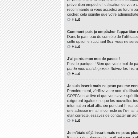
prévention empêche l’utilisation de votre 
recommandé si vous accédez au forum par u
cocher, cela signifie que votre administrate
Haut
Comment puis-je empêcher l’apparition de
Dans le panneau de contrôle de l’utilisate
cette option en cochant
Oui
, vous ne sere
Haut
J’ai perdu mon mot de passe !
Pas de panique ! Bien que votre mot de pas
perdu mon mot de passe
. Suivez les inst
Haut
Je suis inscrit mais ne peux pas me con
Premièrement, vérifiez votre nom d’utilisat
COPPA est activé et que vous avez spécifié
exigeront également que les nouvelles insc
information était affichée pendant l’inscri
une adresse e-mail incorrecte ou l’e-mail 
était correcte, essayez de contacter un adm
Haut
Je m’étais déjà inscrit mais ne peux plu
Essayez de retrouver l’e-mail qui vous a ét