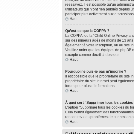
réessayez. Il est possible qu’un administ
utilisateurs qui n’ont rien publiés depuis u
participer plus activement aux discussions
Haut
Qu’est-ce que la COPPA ?
La COPPA, ou la “Child Online Privacy and P
sur des mineurs âgés de moins de 13 ans do
également à votre inscription, ou au site I
Veuillez noter que les équipes de phpBB n
excepté comme décrit ci-dessous.
Haut
Pourquoi ne puis-je pas m’inscrire ?
Il est possible que le propriétaire du site I
propriétaire du site Internet peut égalemen
forum pour plus d’informations.
Haut
À quoi sert “Supprimer tous les cookies
L’option “Supprimer tous les cookies du fo
Cela fournit également des fonctionnalités 
rencontrez des problèmes de connexion ou
Haut