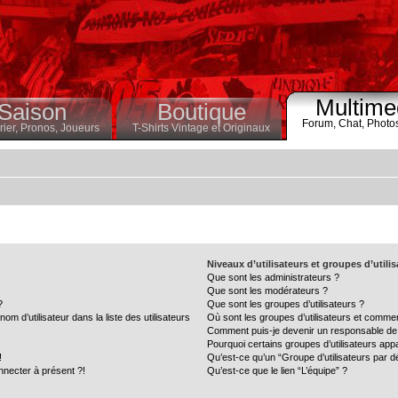
Multime
Saison
Boutique
Forum,
Chat,
Photo
ier,
Pronos,
Joueurs
T-Shirts Vintage et Originaux
Niveaux d’utilisateurs et groupes d’utili
Que sont les administrateurs ?
Que sont les modérateurs ?
?
Que sont les groupes d’utilisateurs ?
 d’utilisateur dans la liste des utilisateurs
Où sont les groupes d’utilisateurs et commen
Comment puis-je devenir un responsable de
Pourquoi certains groupes d’utilisateurs app
!
Qu’est-ce qu’un “Groupe d’utilisateurs par d
nnecter à présent ?!
Qu’est-ce que le lien “L’équipe” ?