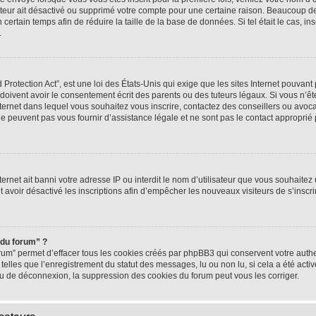
rateur ait désactivé ou supprimé votre compte pour une certaine raison. Beaucoup 
n certain temps afin de réduire la taille de la base de données. Si tel était le cas,
.
rotection Act”, est une loi des États-Unis qui exige que les sites Internet pouvant 
ivent avoir le consentement écrit des parents ou des tuteurs légaux. Si vous n’ête
nternet dans lequel vous souhaitez vous inscrire, contactez des conseillers ou avoc
e peuvent pas vous fournir d’assistance légale et ne sont pas le contact approprié
nternet ait banni votre adresse IP ou interdit le nom d’utilisateur que vous souhaitez u
t avoir désactivé les inscriptions afin d’empêcher les nouveaux visiteurs de s’inscrir
 du forum” ?
rum” permet d’effacer tous les cookies créés par phpBB3 qui conservent votre authen
telles que l’enregistrement du statut des messages, lu ou non lu, si cela a été activ
 de déconnexion, la suppression des cookies du forum peut vous les corriger.