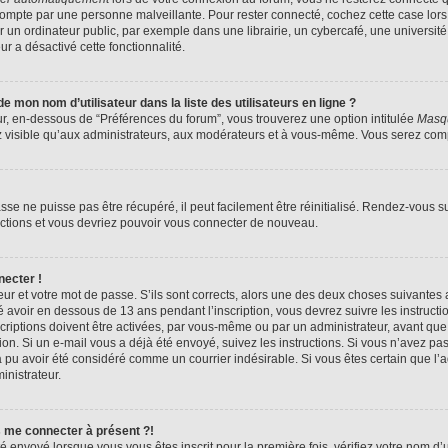
compte par une personne malveillante. Pour rester connecté, cochez cette case lors
n ordinateur public, par exemple dans une librairie, un cybercafé, une université,
ur a désactivé cette fonctionnalité.
 mon nom d’utilisateur dans la liste des utilisateurs en ligne ?
ur, en-dessous de “Préférences du forum”, vous trouverez une option intitulée
Masqu
z visible qu’aux administrateurs, aux modérateurs et à vous-même. Vous serez compt
se ne puisse pas être récupéré, il peut facilement être réinitialisé. Rendez-vous s
ructions et vous devriez pouvoir vous connecter de nouveau.
necter !
eur et votre mot de passe. S’ils sont corrects, alors une des deux choses suivantes a
 avoir en dessous de 13 ans pendant l’inscription, vous devrez suivre les instruct
riptions doivent être activées, par vous-même ou par un administrateur, avant que 
ption. Si un e-mail vous a déjà été envoyé, suivez les instructions. Si vous n’avez pa
a pu avoir été considéré comme un courrier indésirable. Si vous êtes certain que l
inistrateur.
s me connecter à présent ?!
é envoyé lorsque vous vous êtes inscrit pour la première fois, vérifiez votre nom d’u