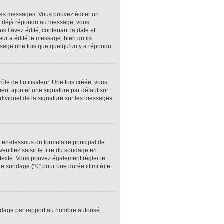
res messages. Vous pouvez éditer un
 a déjà répondu au message, vous
 l’avez édité, contenant la date et
eur a édité le message, bien qu’ils
ssage une fois que quelqu’un y a répondu.
e de l’utilisateur. Une fois créée, vous
ment ajouter une signature par défaut sur
ndividuel de la signature sur les messages
” en-dessous du formulaire principal de
euillez saisir le titre du sondage en
texte. Vous pouvez également régler le
le sondage (“0” pour une durée illimité) et
ondage par rapport au nombre autorisé,