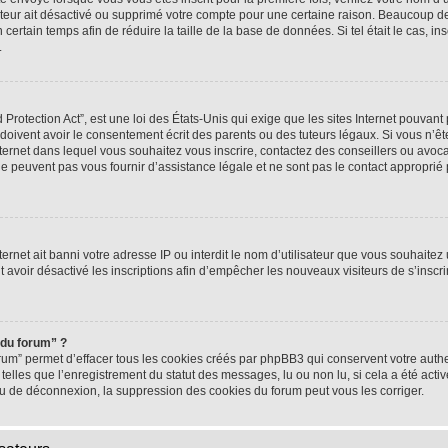
rateur ait désactivé ou supprimé votre compte pour une certaine raison. Beaucoup 
n certain temps afin de réduire la taille de la base de données. Si tel était le cas,
.
rotection Act”, est une loi des États-Unis qui exige que les sites Internet pouvant 
ivent avoir le consentement écrit des parents ou des tuteurs légaux. Si vous n’ête
nternet dans lequel vous souhaitez vous inscrire, contactez des conseillers ou avoc
e peuvent pas vous fournir d’assistance légale et ne sont pas le contact approprié
nternet ait banni votre adresse IP ou interdit le nom d’utilisateur que vous souhaitez u
t avoir désactivé les inscriptions afin d’empêcher les nouveaux visiteurs de s’inscrir
 du forum” ?
rum” permet d’effacer tous les cookies créés par phpBB3 qui conservent votre authen
telles que l’enregistrement du statut des messages, lu ou non lu, si cela a été activ
 de déconnexion, la suppression des cookies du forum peut vous les corriger.