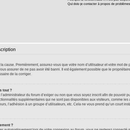
Qui dois-je contacter à propos de problèmes
cription
e la cause. Premièrement, assurez-vous que votre nom d’utilisateur et votre mot de pa
vous assurer de ne pas avoir été banni. Il est également possible que le propriétaire 
ssaire de la corriger.
s tout ?
 à l’administrateur du forum d’exiger ou non que vous soyez inscrit afin de pouvoir
nctionnalités supplémentaires qui ne sont pas disponibles aux visiteurs, comme les
sateurs, l’adhésion à un groupe d’utilisateurs, etc. Cela ne vous prend qu’un court 
uement ?
er automatiquement
lors de votre connexion au forum, vous ne resterez connecté q