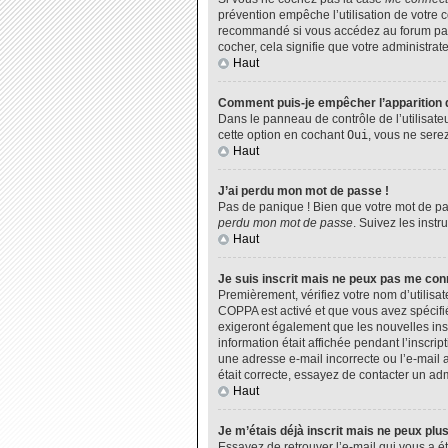
prévention empêche l’utilisation de votre 
recommandé si vous accédez au forum par u
cocher, cela signifie que votre administrate
Haut
Comment puis-je empêcher l’apparition de
Dans le panneau de contrôle de l’utilisate
cette option en cochant
Oui
, vous ne sere
Haut
J’ai perdu mon mot de passe !
Pas de panique ! Bien que votre mot de pas
perdu mon mot de passe
. Suivez les inst
Haut
Je suis inscrit mais ne peux pas me con
Premièrement, vérifiez votre nom d’utilisat
COPPA est activé et que vous avez spécifié
exigeront également que les nouvelles insc
information était affichée pendant l’inscri
une adresse e-mail incorrecte ou l’e-mail 
était correcte, essayez de contacter un adm
Haut
Je m’étais déjà inscrit mais ne peux plu
Essayez de retrouver l’e-mail qui vous a ét