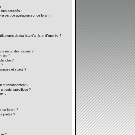
s !
on sollicités !
 la part de quelqu’un sur ce forum !
lisateurs de ma liste d’amis et d’ignorés ?
ans un ou des forums ?
ultat ?
blanche ?!
 ?
sages et sujets ?
ori et l’abonnement ?
un sujet spécifique ?
ts ?
ur ce forum ?
s jointes ?
ble ?