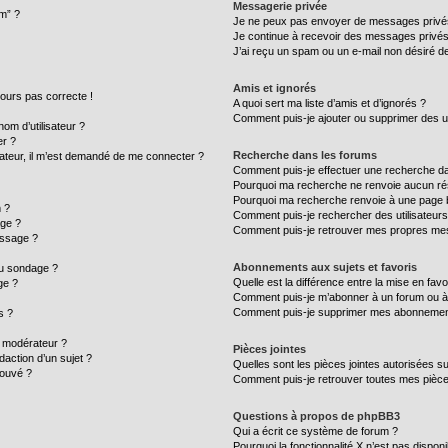
Messagerie privée
um” ?
Je ne peux pas envoyer de messages privé
Je continue à recevoir des messages privés n
J’ai reçu un spam ou un e-mail non désiré de
Amis et ignorés
ujours pas correcte !
A quoi sert ma liste d’amis et d’ignorés ?
Comment puis-je ajouter ou supprimer des uti
m d’utilisateur ?
er ?
Recherche dans les forums
ilisateur, il m’est demandé de me connecter ?
Comment puis-je effectuer une recherche d
Pourquoi ma recherche ne renvoie aucun rés
Pourquoi ma recherche renvoie à une page 
 ?
Comment puis-je rechercher des utilisateurs
age ?
Comment puis-je retrouver mes propres mes
essage ?
Abonnements aux sujets et favoris
au sondage ?
Quelle est la différence entre la mise en fav
ge ?
Comment puis-je m’abonner à un forum ou à 
Comment puis-je supprimer mes abonnemen
s ?
 modérateur ?
Pièces jointes
daction d’un sujet ?
Quelles sont les pièces jointes autorisées s
rouvé ?
Comment puis-je retrouver toutes mes pièce
Questions à propos de phpBB3
Qui a écrit ce système de forum ?
Pourquoi la fonctionnalité X n’est pas disponi