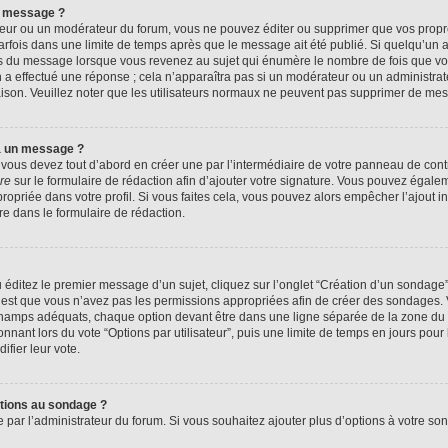
n message ?
eur ou un modérateur du forum, vous ne pouvez éditer ou supprimer que vos prop
rfois dans une limite de temps après que le message ait été publié. Si quelqu’un
us du message lorsque vous revenez au sujet qui énumère le nombre de fois que vous
n a effectué une réponse ; cela n’apparaîtra pas si un modérateur ou un administrat
raison. Veuillez noter que les utilisateurs normaux ne peuvent pas supprimer de me
à un message ?
ous devez tout d’abord en créer une par l’intermédiaire de votre panneau de contrôl
re
sur le formulaire de rédaction afin d’ajouter votre signature. Vous pouvez égale
priée dans votre profil. Si vous faites cela, vous pouvez alors empêcher l’ajout i
re dans le formulaire de rédaction.
éditez le premier message d’un sujet, cliquez sur l’onglet “Création d’un sondage
 c’est que vous n’avez pas les permissions appropriées afin de créer des sondages. V
champs adéquats, chaque option devant être dans une ligne séparée de la zone du 
onnant lors du vote “Options par utilisateur”, puis une limite de temps en jours pour 
ifier leur vote.
ptions au sondage ?
e par l’administrateur du forum. Si vous souhaitez ajouter plus d’options à votre s