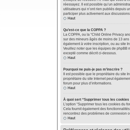
réessayez. Il est possible qu’un administ
utilisateurs qui n’ont rien publiés depuis u
participer plus activement aux discussions
Haut
Qu’est-ce que la COPPA ?
La COPPA, ou la “Child Online Privacy and P
sur des mineurs âgés de moins de 13 ans do
également à votre inscription, ou au site I
Veuillez noter que les équipes de phpBB n
excepté comme décrit ci-dessous.
Haut
Pourquoi ne puis-je pas m’inscrire ?
Il est possible que le propriétaire du site I
propriétaire du site Internet peut égalemen
forum pour plus d’informations.
Haut
À quoi sert “Supprimer tous les cookies
L’option “Supprimer tous les cookies du fo
Cela fournit également des fonctionnalités 
rencontrez des problèmes de connexion ou
Haut