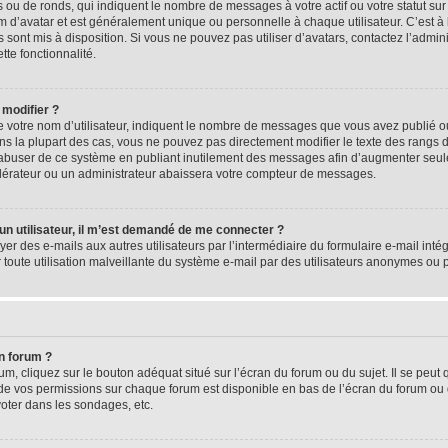
 ou de ronds, qui indiquent le nombre de messages à votre actif ou votre statut su
d’avatar et est généralement unique ou personnelle à chaque utilisateur. C’est à l
s sont mis à disposition. Si vous ne pouvez pas utiliser d’avatars, contactez l’admi
tte fonctionnalité.
 modifier ?
 votre nom d’utilisateur, indiquent le nombre de messages que vous avez publié ou 
ns la plupart des cas, vous ne pouvez pas directement modifier le texte des rangs du
s abuser de ce système en publiant inutilement des messages afin d’augmenter seu
odérateur ou un administrateur abaissera votre compteur de messages.
d’un utilisateur, il m’est demandé de me connecter ?
yer des e-mails aux autres utilisateurs par l’intermédiaire du formulaire e-mail intégr
 toute utilisation malveillante du système e-mail par des utilisateurs anonymes ou
n forum ?
m, cliquez sur le bouton adéquat situé sur l’écran du forum ou du sujet. Il se peut 
de vos permissions sur chaque forum est disponible en bas de l’écran du forum ou
oter dans les sondages, etc.