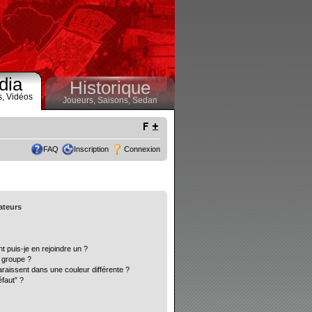
dia
Historique
s,
Vidéos
Joueurs,
Saisons,
Sedan
FAQ
Inscription
Connexion
sateurs
t puis-je en rejoindre un ?
 groupe ?
araissent dans une couleur différente ?
éfaut” ?