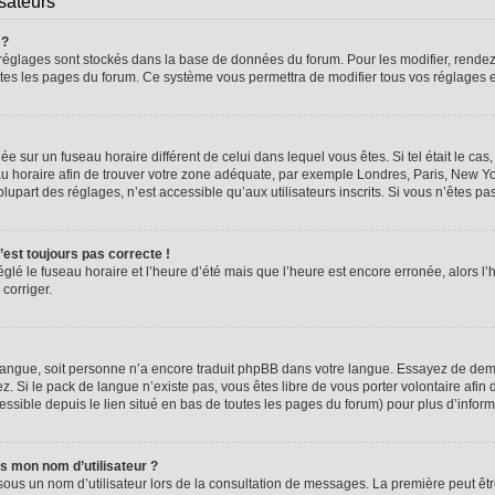
isateurs
 ?
vos réglages sont stockés dans la base de données du forum. Pour les modifier, rend
 toutes les pages du forum. Ce système vous permettra de modifier tous vos réglages 
glée sur un fuseau horaire différent de celui dans lequel vous êtes. Si tel était le 
seau horaire afin de trouver votre zone adéquate, par exemple Londres, Paris, New Yo
part des réglages, n’est accessible qu’aux utilisateurs inscrits. Si vous n’êtes pas i
n’est toujours pas correcte !
églé le fuseau horaire et l’heure d’été mais que l’heure est encore erronée, alors l’
 corriger.
re langue, soit personne n’a encore traduit phpBB dans votre langue. Essayez de dema
z. Si le pack de langue n’existe pas, vous êtes libre de vous porter volontaire afin 
ssible depuis le lien situé en bas de toutes les pages du forum) pour plus d’inform
s mon nom d’utilisateur ?
sous un nom d’utilisateur lors de la consultation de messages. La première peut êt