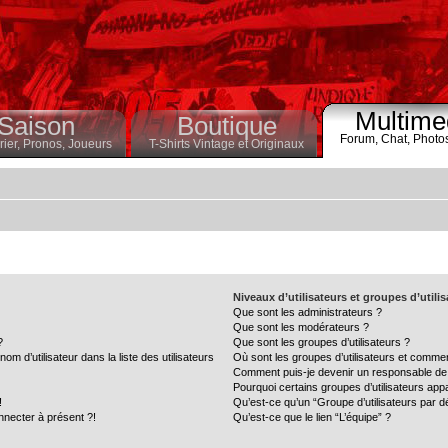
Multime
Saison
Boutique
Forum,
Chat,
Photo
ier,
Pronos,
Joueurs
T-Shirts Vintage et Originaux
Niveaux d’utilisateurs et groupes d’utili
Que sont les administrateurs ?
Que sont les modérateurs ?
?
Que sont les groupes d’utilisateurs ?
 d’utilisateur dans la liste des utilisateurs
Où sont les groupes d’utilisateurs et commen
Comment puis-je devenir un responsable de
Pourquoi certains groupes d’utilisateurs app
!
Qu’est-ce qu’un “Groupe d’utilisateurs par d
nnecter à présent ?!
Qu’est-ce que le lien “L’équipe” ?