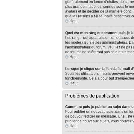
généralement en forme d’étoiles, de carrés
plus grande image, est connue sous le nom 
avatars et de décider de la manière dont il
quelles raisons a t-il souhaité désactiver ce
Haut
Quel est mon rang et comment puis-je le
Les rangs, qui apparaissent en dessous de
les modérateurs et les administrateurs. Da
l’administrateur du forum. Veuillez ne pa
de forums ne toléreront pas cela et un m
Haut
Lorsque je clique sur le lien de l’e-mail 
Seuls les utilisateurs inscrits peuvent envo
fonctionnalité. Cela a pour but d’empêcher
Haut
Problèmes de publication
Comment puis-je publier un sujet dans u
Pour publier un nouveau sujet dans un foru
de pouvoir rédiger un message. Une liste 
publier de nouveaux sujets, vous pouvez v
Haut