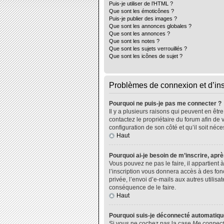
Puis-je utiliser de l’HTML ?
Que sont les émoticônes ?
Puis-je publier des images ?
Que sont les annonces globales ?
Que sont les annonces ?
Que sont les notes ?
Que sont les sujets verrouillés ?
Que sont les icônes de sujet ?
Problèmes de connexion et d’ins
Pourquoi ne puis-je pas me connecter ?
Il y a plusieurs raisons qui peuvent en êtr
contactez le propriétaire du forum afin de 
configuration de son côté et qu’il soit néce
Haut
Pourquoi ai-je besoin de m’inscrire, aprè
Vous pouvez ne pas le faire, il appartient
l’inscription vous donnera accès à des fo
privée, l’envoi d’e-mails aux autres utili
conséquence de le faire.
Haut
Pourquoi suis-je déconnecté automatiq
Si vous ne cochez pas la case
Me connect