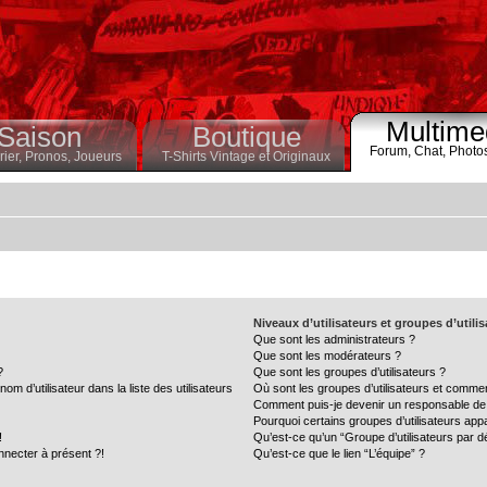
Multime
Saison
Boutique
Forum,
Chat,
Photo
ier,
Pronos,
Joueurs
T-Shirts Vintage et Originaux
Niveaux d’utilisateurs et groupes d’utili
Que sont les administrateurs ?
Que sont les modérateurs ?
?
Que sont les groupes d’utilisateurs ?
 d’utilisateur dans la liste des utilisateurs
Où sont les groupes d’utilisateurs et commen
Comment puis-je devenir un responsable de
Pourquoi certains groupes d’utilisateurs app
!
Qu’est-ce qu’un “Groupe d’utilisateurs par d
nnecter à présent ?!
Qu’est-ce que le lien “L’équipe” ?