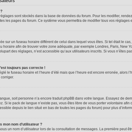
isateurs
 ?
vos réglages sont stockés dans la base de données du forum. Pour les modifier, rend
 toutes les pages du forum. Ce système vous permettra de modifier tous vos réglages 
glée sur un fuseau horaire différent de celui dans lequel vous êtes. Si tel était le 
seau horaire afin de trouver votre zone adéquate, par exemple Londres, Paris, New Yo
part des réglages, n’est accessible qu’aux utilisateurs inscrits. Si vous n’êtes pas i
n’est toujours pas correcte !
églé le fuseau horaire et l’heure d’été mais que l’heure est encore erronée, alors l’
 corriger.
re langue, soit personne n’a encore traduit phpBB dans votre langue. Essayez de dema
z. Si le pack de langue n’existe pas, vous êtes libre de vous porter volontaire afin 
ssible depuis le lien situé en bas de toutes les pages du forum) pour plus d’inform
s mon nom d’utilisateur ?
sous un nom d’utilisateur lors de la consultation de messages. La première peut êt