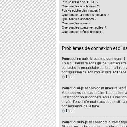
Puis-je utiliser de l’HTML ?
Que sont les émoticônes ?
Puis-je publier des images ?
Que sont les annonces globales ?
Que sont les annonces ?
Que sont les notes ?
Que sont les sujets verrouillés ?
Que sont les icônes de sujet ?
Problèmes de connexion et d’ins
Pourquoi ne puis-je pas me connecter ?
Il y a plusieurs raisons qui peuvent en êtr
contactez le propriétaire du forum afin de 
configuration de son côté et qu’il soit néce
Haut
Pourquoi ai-je besoin de m’inscrire, aprè
Vous pouvez ne pas le faire, il appartient
l’inscription vous donnera accès à des fo
privée, l’envoi d’e-mails aux autres utili
conséquence de le faire.
Haut
Pourquoi suis-je déconnecté automatiq
Si vous ne cochez pas la case
Me connect