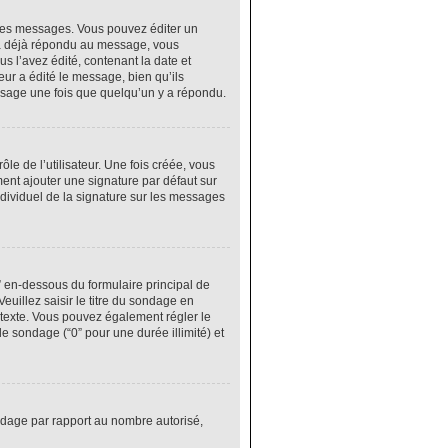
res messages. Vous pouvez éditer un
 a déjà répondu au message, vous
 l’avez édité, contenant la date et
eur a édité le message, bien qu’ils
ssage une fois que quelqu’un y a répondu.
e de l’utilisateur. Une fois créée, vous
ment ajouter une signature par défaut sur
ndividuel de la signature sur les messages
” en-dessous du formulaire principal de
euillez saisir le titre du sondage en
texte. Vous pouvez également régler le
le sondage (“0” pour une durée illimité) et
ondage par rapport au nombre autorisé,