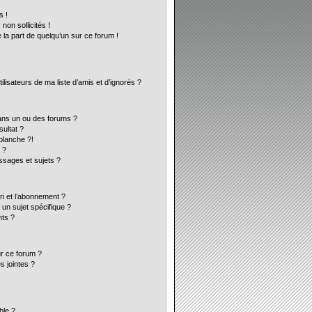
s !
on sollicités !
 la part de quelqu’un sur ce forum !
lisateurs de ma liste d’amis et d’ignorés ?
ans un ou des forums ?
ultat ?
blanche ?!
 ?
sages et sujets ?
ori et l’abonnement ?
un sujet spécifique ?
ts ?
ur ce forum ?
s jointes ?
ble ?