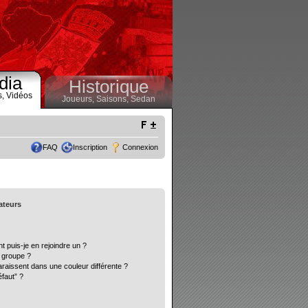
dia
Historique
s,
Vidéos
Joueurs,
Saisons,
Sedan
FAQ
Inscription
Connexion
sateurs
t puis-je en rejoindre un ?
 groupe ?
araissent dans une couleur différente ?
éfaut” ?