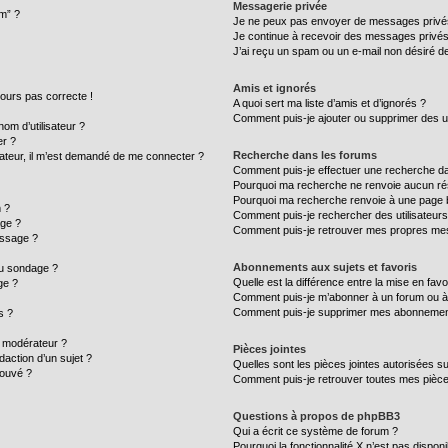
Messagerie privée
um” ?
Je ne peux pas envoyer de messages privé
Je continue à recevoir des messages privés n
J’ai reçu un spam ou un e-mail non désiré de
Amis et ignorés
ujours pas correcte !
A quoi sert ma liste d’amis et d’ignorés ?
Comment puis-je ajouter ou supprimer des uti
m d’utilisateur ?
er ?
Recherche dans les forums
ilisateur, il m’est demandé de me connecter ?
Comment puis-je effectuer une recherche d
Pourquoi ma recherche ne renvoie aucun rés
Pourquoi ma recherche renvoie à une page 
 ?
Comment puis-je rechercher des utilisateurs
age ?
Comment puis-je retrouver mes propres mes
essage ?
Abonnements aux sujets et favoris
au sondage ?
Quelle est la différence entre la mise en fav
ge ?
Comment puis-je m’abonner à un forum ou à 
Comment puis-je supprimer mes abonnemen
s ?
 modérateur ?
Pièces jointes
daction d’un sujet ?
Quelles sont les pièces jointes autorisées s
rouvé ?
Comment puis-je retrouver toutes mes pièce
Questions à propos de phpBB3
Qui a écrit ce système de forum ?
Pourquoi la fonctionnalité X n’est pas disponi