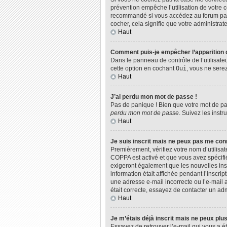
prévention empêche l’utilisation de votre 
recommandé si vous accédez au forum par u
cocher, cela signifie que votre administrate
Haut
Comment puis-je empêcher l’apparition de
Dans le panneau de contrôle de l’utilisate
cette option en cochant
Oui
, vous ne sere
Haut
J’ai perdu mon mot de passe !
Pas de panique ! Bien que votre mot de pas
perdu mon mot de passe
. Suivez les inst
Haut
Je suis inscrit mais ne peux pas me con
Premièrement, vérifiez votre nom d’utilisat
COPPA est activé et que vous avez spécifié
exigeront également que les nouvelles insc
information était affichée pendant l’inscri
une adresse e-mail incorrecte ou l’e-mail 
était correcte, essayez de contacter un adm
Haut
Je m’étais déjà inscrit mais ne peux plu
Essayez de retrouver l’e-mail qui vous a ét