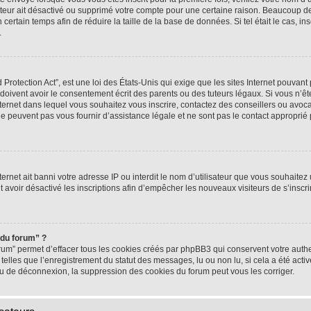
rateur ait désactivé ou supprimé votre compte pour une certaine raison. Beaucoup 
n certain temps afin de réduire la taille de la base de données. Si tel était le cas,
.
rotection Act”, est une loi des États-Unis qui exige que les sites Internet pouvant 
ivent avoir le consentement écrit des parents ou des tuteurs légaux. Si vous n’ête
nternet dans lequel vous souhaitez vous inscrire, contactez des conseillers ou avoc
e peuvent pas vous fournir d’assistance légale et ne sont pas le contact approprié
nternet ait banni votre adresse IP ou interdit le nom d’utilisateur que vous souhaitez u
t avoir désactivé les inscriptions afin d’empêcher les nouveaux visiteurs de s’inscrir
 du forum” ?
rum” permet d’effacer tous les cookies créés par phpBB3 qui conservent votre authen
telles que l’enregistrement du statut des messages, lu ou non lu, si cela a été activ
 de déconnexion, la suppression des cookies du forum peut vous les corriger.