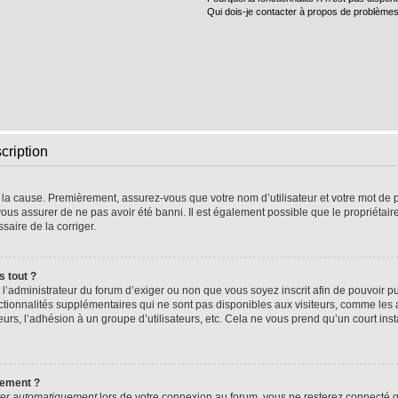
Qui dois-je contacter à propos de problèmes
cription
e la cause. Premièrement, assurez-vous que votre nom d’utilisateur et votre mot de pa
vous assurer de ne pas avoir été banni. Il est également possible que le propriétaire 
ssaire de la corriger.
s tout ?
 à l’administrateur du forum d’exiger ou non que vous soyez inscrit afin de pouvoir
nctionnalités supplémentaires qui ne sont pas disponibles aux visiteurs, comme les
sateurs, l’adhésion à un groupe d’utilisateurs, etc. Cela ne vous prend qu’un court 
uement ?
er automatiquement
lors de votre connexion au forum, vous ne resterez connecté q