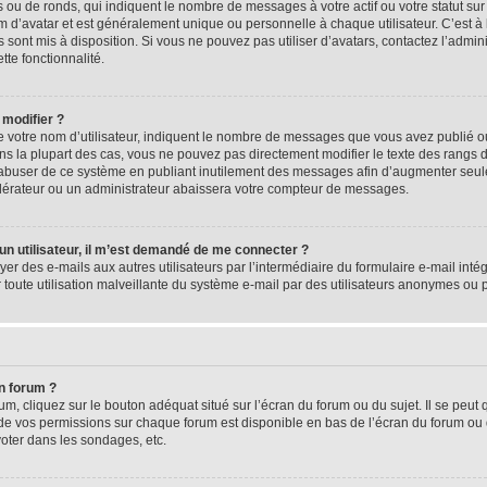
 ou de ronds, qui indiquent le nombre de messages à votre actif ou votre statut su
d’avatar et est généralement unique ou personnelle à chaque utilisateur. C’est à l
s sont mis à disposition. Si vous ne pouvez pas utiliser d’avatars, contactez l’admi
tte fonctionnalité.
 modifier ?
 votre nom d’utilisateur, indiquent le nombre de messages que vous avez publié ou 
ns la plupart des cas, vous ne pouvez pas directement modifier le texte des rangs du
s abuser de ce système en publiant inutilement des messages afin d’augmenter seu
odérateur ou un administrateur abaissera votre compteur de messages.
d’un utilisateur, il m’est demandé de me connecter ?
yer des e-mails aux autres utilisateurs par l’intermédiaire du formulaire e-mail intégr
 toute utilisation malveillante du système e-mail par des utilisateurs anonymes ou
n forum ?
m, cliquez sur le bouton adéquat situé sur l’écran du forum ou du sujet. Il se peut 
de vos permissions sur chaque forum est disponible en bas de l’écran du forum ou
oter dans les sondages, etc.