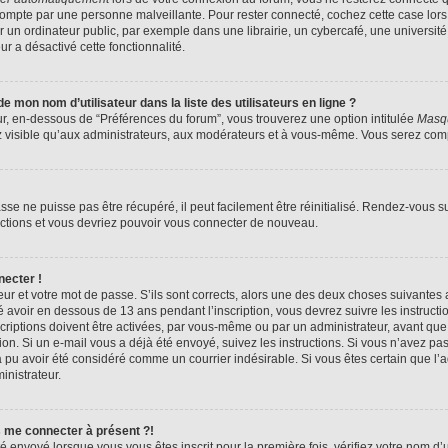
compte par une personne malveillante. Pour rester connecté, cochez cette case lors
n ordinateur public, par exemple dans une librairie, un cybercafé, une université,
ur a désactivé cette fonctionnalité.
 mon nom d’utilisateur dans la liste des utilisateurs en ligne ?
ur, en-dessous de “Préférences du forum”, vous trouverez une option intitulée
Masqu
z visible qu’aux administrateurs, aux modérateurs et à vous-même. Vous serez compt
se ne puisse pas être récupéré, il peut facilement être réinitialisé. Rendez-vous s
ructions et vous devriez pouvoir vous connecter de nouveau.
necter !
eur et votre mot de passe. S’ils sont corrects, alors une des deux choses suivantes a
 avoir en dessous de 13 ans pendant l’inscription, vous devrez suivre les instruct
riptions doivent être activées, par vous-même ou par un administrateur, avant que 
ption. Si un e-mail vous a déjà été envoyé, suivez les instructions. Si vous n’avez pa
a pu avoir été considéré comme un courrier indésirable. Si vous êtes certain que l
inistrateur.
s me connecter à présent ?!
é envoyé lorsque vous vous êtes inscrit pour la première fois, vérifiez votre nom d’u