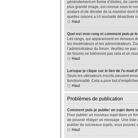
généralement en forme d’étoiles, de carrés
plus grande image, est connue sous le nom 
avatars et de décider de la manière dont il
quelles raisons a t-il souhaité désactiver ce
Haut
Quel est mon rang et comment puis-je le
Les rangs, qui apparaissent en dessous de
les modérateurs et les administrateurs. Da
l’administrateur du forum. Veuillez ne pa
de forums ne toléreront pas cela et un m
Haut
Lorsque je clique sur le lien de l’e-mail 
Seuls les utilisateurs inscrits peuvent envo
fonctionnalité. Cela a pour but d’empêcher
Haut
Problèmes de publication
Comment puis-je publier un sujet dans u
Pour publier un nouveau sujet dans un foru
de pouvoir rédiger un message. Une liste 
publier de nouveaux sujets, vous pouvez v
Haut