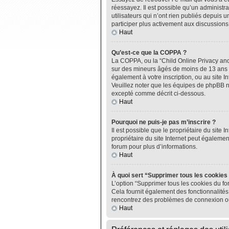
réessayez. Il est possible qu’un administ
utilisateurs qui n’ont rien publiés depuis u
participer plus activement aux discussions
Haut
Qu’est-ce que la COPPA ?
La COPPA, ou la “Child Online Privacy and P
sur des mineurs âgés de moins de 13 ans do
également à votre inscription, ou au site I
Veuillez noter que les équipes de phpBB n
excepté comme décrit ci-dessous.
Haut
Pourquoi ne puis-je pas m’inscrire ?
Il est possible que le propriétaire du site I
propriétaire du site Internet peut égalemen
forum pour plus d’informations.
Haut
À quoi sert “Supprimer tous les cookies
L’option “Supprimer tous les cookies du fo
Cela fournit également des fonctionnalités 
rencontrez des problèmes de connexion ou
Haut