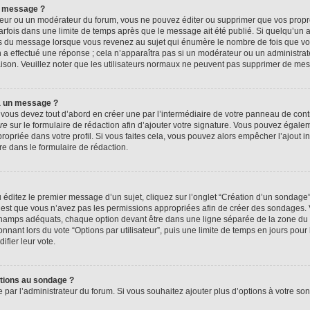
n message ?
eur ou un modérateur du forum, vous ne pouvez éditer ou supprimer que vos prop
rfois dans une limite de temps après que le message ait été publié. Si quelqu’un
us du message lorsque vous revenez au sujet qui énumère le nombre de fois que vous
n a effectué une réponse ; cela n’apparaîtra pas si un modérateur ou un administrat
raison. Veuillez noter que les utilisateurs normaux ne peuvent pas supprimer de me
à un message ?
ous devez tout d’abord en créer une par l’intermédiaire de votre panneau de contrôl
re
sur le formulaire de rédaction afin d’ajouter votre signature. Vous pouvez égale
priée dans votre profil. Si vous faites cela, vous pouvez alors empêcher l’ajout i
re dans le formulaire de rédaction.
éditez le premier message d’un sujet, cliquez sur l’onglet “Création d’un sondage
 c’est que vous n’avez pas les permissions appropriées afin de créer des sondages. V
champs adéquats, chaque option devant être dans une ligne séparée de la zone du 
onnant lors du vote “Options par utilisateur”, puis une limite de temps en jours pour 
ifier leur vote.
ptions au sondage ?
e par l’administrateur du forum. Si vous souhaitez ajouter plus d’options à votre s