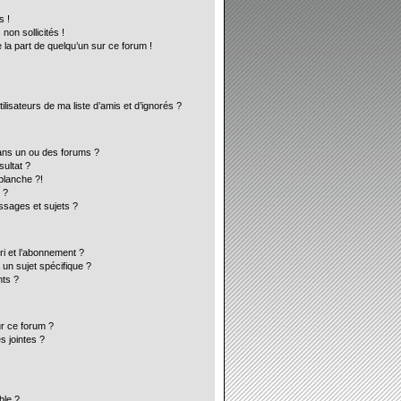
s !
on sollicités !
 la part de quelqu’un sur ce forum !
lisateurs de ma liste d’amis et d’ignorés ?
ans un ou des forums ?
ultat ?
blanche ?!
 ?
sages et sujets ?
ori et l’abonnement ?
un sujet spécifique ?
ts ?
ur ce forum ?
s jointes ?
ble ?