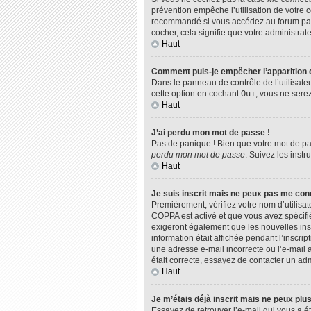
prévention empêche l’utilisation de votre 
recommandé si vous accédez au forum par u
cocher, cela signifie que votre administrate
Haut
Comment puis-je empêcher l’apparition de
Dans le panneau de contrôle de l’utilisate
cette option en cochant
Oui
, vous ne sere
Haut
J’ai perdu mon mot de passe !
Pas de panique ! Bien que votre mot de pas
perdu mon mot de passe
. Suivez les inst
Haut
Je suis inscrit mais ne peux pas me con
Premièrement, vérifiez votre nom d’utilisat
COPPA est activé et que vous avez spécifié
exigeront également que les nouvelles insc
information était affichée pendant l’inscri
une adresse e-mail incorrecte ou l’e-mail 
était correcte, essayez de contacter un adm
Haut
Je m’étais déjà inscrit mais ne peux plu
Essayez de retrouver l’e-mail qui vous a ét