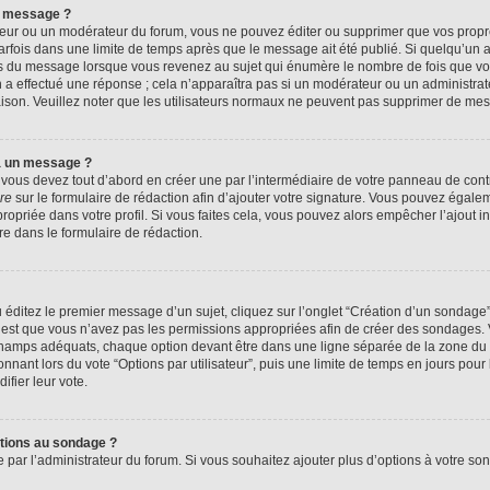
n message ?
eur ou un modérateur du forum, vous ne pouvez éditer ou supprimer que vos prop
rfois dans une limite de temps après que le message ait été publié. Si quelqu’un
us du message lorsque vous revenez au sujet qui énumère le nombre de fois que vous
n a effectué une réponse ; cela n’apparaîtra pas si un modérateur ou un administrat
raison. Veuillez noter que les utilisateurs normaux ne peuvent pas supprimer de me
à un message ?
ous devez tout d’abord en créer une par l’intermédiaire de votre panneau de contrôl
re
sur le formulaire de rédaction afin d’ajouter votre signature. Vous pouvez égale
priée dans votre profil. Si vous faites cela, vous pouvez alors empêcher l’ajout i
re dans le formulaire de rédaction.
éditez le premier message d’un sujet, cliquez sur l’onglet “Création d’un sondage
 c’est que vous n’avez pas les permissions appropriées afin de créer des sondages. V
champs adéquats, chaque option devant être dans une ligne séparée de la zone du 
onnant lors du vote “Options par utilisateur”, puis une limite de temps en jours pour 
ifier leur vote.
ptions au sondage ?
e par l’administrateur du forum. Si vous souhaitez ajouter plus d’options à votre s