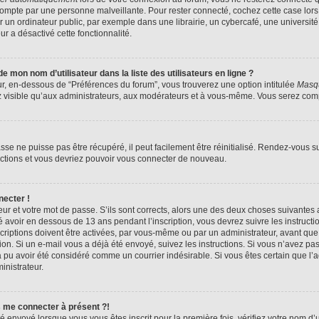
compte par une personne malveillante. Pour rester connecté, cochez cette case lors
n ordinateur public, par exemple dans une librairie, un cybercafé, une université,
ur a désactivé cette fonctionnalité.
 mon nom d’utilisateur dans la liste des utilisateurs en ligne ?
ur, en-dessous de “Préférences du forum”, vous trouverez une option intitulée
Masqu
z visible qu’aux administrateurs, aux modérateurs et à vous-même. Vous serez compt
se ne puisse pas être récupéré, il peut facilement être réinitialisé. Rendez-vous s
ructions et vous devriez pouvoir vous connecter de nouveau.
necter !
eur et votre mot de passe. S’ils sont corrects, alors une des deux choses suivantes a
 avoir en dessous de 13 ans pendant l’inscription, vous devrez suivre les instruct
riptions doivent être activées, par vous-même ou par un administrateur, avant que 
ption. Si un e-mail vous a déjà été envoyé, suivez les instructions. Si vous n’avez pa
a pu avoir été considéré comme un courrier indésirable. Si vous êtes certain que l
inistrateur.
s me connecter à présent ?!
é envoyé lorsque vous vous êtes inscrit pour la première fois, vérifiez votre nom d’u