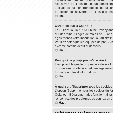
réessayez. Il est possible qu’un administ
utilisateurs qui n’ont rien publiés depuis u
participer plus activement aux discussions
Haut
Qu’est-ce que la COPPA ?
La COPPA, ou la “Child Online Privacy and P
sur des mineurs âgés de moins de 13 ans do
également à votre inscription, ou au site I
Veuillez noter que les équipes de phpBB n
excepté comme décrit ci-dessous.
Haut
Pourquoi ne puis-je pas m’inscrire ?
Il est possible que le propriétaire du site I
propriétaire du site Internet peut égalemen
forum pour plus d’informations.
Haut
À quoi sert “Supprimer tous les cookies
L’option “Supprimer tous les cookies du fo
Cela fournit également des fonctionnalités 
rencontrez des problèmes de connexion ou
Haut