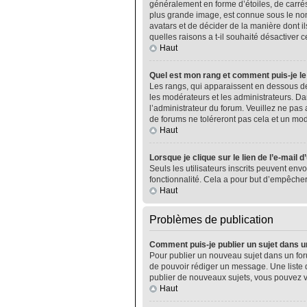
généralement en forme d’étoiles, de carrés
plus grande image, est connue sous le nom 
avatars et de décider de la manière dont il
quelles raisons a t-il souhaité désactiver ce
Haut
Quel est mon rang et comment puis-je le
Les rangs, qui apparaissent en dessous de
les modérateurs et les administrateurs. Da
l’administrateur du forum. Veuillez ne pa
de forums ne toléreront pas cela et un m
Haut
Lorsque je clique sur le lien de l’e-mail 
Seuls les utilisateurs inscrits peuvent envo
fonctionnalité. Cela a pour but d’empêcher
Haut
Problèmes de publication
Comment puis-je publier un sujet dans u
Pour publier un nouveau sujet dans un foru
de pouvoir rédiger un message. Une liste 
publier de nouveaux sujets, vous pouvez v
Haut