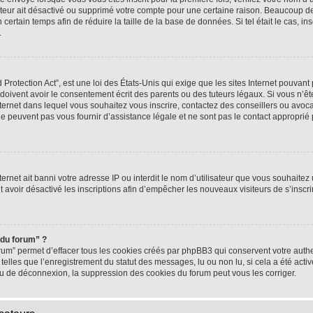
rateur ait désactivé ou supprimé votre compte pour une certaine raison. Beaucoup 
n certain temps afin de réduire la taille de la base de données. Si tel était le cas,
.
rotection Act”, est une loi des États-Unis qui exige que les sites Internet pouvant 
ivent avoir le consentement écrit des parents ou des tuteurs légaux. Si vous n’ête
nternet dans lequel vous souhaitez vous inscrire, contactez des conseillers ou avoc
e peuvent pas vous fournir d’assistance légale et ne sont pas le contact approprié
nternet ait banni votre adresse IP ou interdit le nom d’utilisateur que vous souhaitez u
t avoir désactivé les inscriptions afin d’empêcher les nouveaux visiteurs de s’inscrir
 du forum” ?
rum” permet d’effacer tous les cookies créés par phpBB3 qui conservent votre authen
telles que l’enregistrement du statut des messages, lu ou non lu, si cela a été activ
 de déconnexion, la suppression des cookies du forum peut vous les corriger.