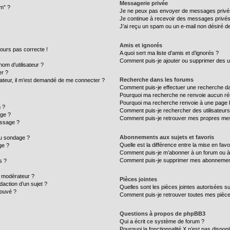
Messagerie privée
um” ?
Je ne peux pas envoyer de messages privé
Je continue à recevoir des messages privés n
J’ai reçu un spam ou un e-mail non désiré de
Amis et ignorés
ujours pas correcte !
A quoi sert ma liste d’amis et d’ignorés ?
Comment puis-je ajouter ou supprimer des uti
m d’utilisateur ?
er ?
Recherche dans les forums
ilisateur, il m’est demandé de me connecter ?
Comment puis-je effectuer une recherche d
Pourquoi ma recherche ne renvoie aucun rés
Pourquoi ma recherche renvoie à une page 
 ?
Comment puis-je rechercher des utilisateurs
age ?
Comment puis-je retrouver mes propres mes
essage ?
Abonnements aux sujets et favoris
au sondage ?
Quelle est la différence entre la mise en fav
ge ?
Comment puis-je m’abonner à un forum ou à 
Comment puis-je supprimer mes abonnemen
s ?
 modérateur ?
Pièces jointes
daction d’un sujet ?
Quelles sont les pièces jointes autorisées s
rouvé ?
Comment puis-je retrouver toutes mes pièce
Questions à propos de phpBB3
Qui a écrit ce système de forum ?
Pourquoi la fonctionnalité X n’est pas disponi