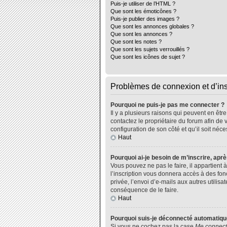
Puis-je utiliser de l’HTML ?
Que sont les émoticônes ?
Puis-je publier des images ?
Que sont les annonces globales ?
Que sont les annonces ?
Que sont les notes ?
Que sont les sujets verrouillés ?
Que sont les icônes de sujet ?
Problèmes de connexion et d’ins
Pourquoi ne puis-je pas me connecter ?
Il y a plusieurs raisons qui peuvent en êtr
contactez le propriétaire du forum afin de 
configuration de son côté et qu’il soit néce
Haut
Pourquoi ai-je besoin de m’inscrire, aprè
Vous pouvez ne pas le faire, il appartient
l’inscription vous donnera accès à des fo
privée, l’envoi d’e-mails aux autres utili
conséquence de le faire.
Haut
Pourquoi suis-je déconnecté automatiq
Si vous ne cochez pas la case
Me connect