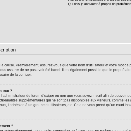
Qui dois-je contacter à propos de problèmes
cription
e la cause. Premièrement, assurez-vous que votre nom d’utilisateur et votre mot de pa
vous assurer de ne pas avoir été banni. Il est également possible que le propriétaire 
ssaire de la corriger.
s tout ?
 à l’administrateur du forum d’exiger ou non que vous soyez inscrit afin de pouvoir
nctionnalités supplémentaires qui ne sont pas disponibles aux visiteurs, comme les
sateurs, l’adhésion à un groupe d’utilisateurs, etc. Cela ne vous prend qu’un court 
uement ?
er automatiquement
lors de votre connexion au forum, vous ne resterez connecté q