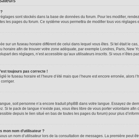
isateurs
 ?
vos réglages sont stockés dans la base de données du forum. Pour les modifier, rend
 toutes les pages du forum. Ce système vous permettra de modifier tous vos réglages 
glée sur un fuseau horaire différent de celui dans lequel vous êtes. Si tel était le 
seau horaire afin de trouver votre zone adéquate, par exemple Londres, Paris, New Yo
part des réglages, n’est accessible qu’aux utilisateurs inscrits. Si vous n’êtes pas i
n’est toujours pas correcte !
églé le fuseau horaire et l’heure d’été mais que l’heure est encore erronée, alors l’
 corriger.
re langue, soit personne n’a encore traduit phpBB dans votre langue. Essayez de dema
z. Si le pack de langue n’existe pas, vous êtes libre de vous porter volontaire afin 
ssible depuis le lien situé en bas de toutes les pages du forum) pour plus d’inform
s mon nom d’utilisateur ?
sous un nom d’utilisateur lors de la consultation de messages. La première peut êt