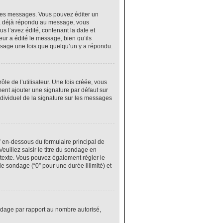
res messages. Vous pouvez éditer un
 a déjà répondu au message, vous
 l’avez édité, contenant la date et
eur a édité le message, bien qu’ils
ssage une fois que quelqu’un y a répondu.
e de l’utilisateur. Une fois créée, vous
ment ajouter une signature par défaut sur
ndividuel de la signature sur les messages
” en-dessous du formulaire principal de
euillez saisir le titre du sondage en
texte. Vous pouvez également régler le
le sondage (“0” pour une durée illimité) et
ondage par rapport au nombre autorisé,