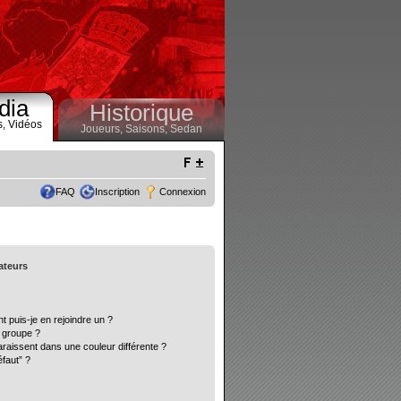
dia
Historique
s,
Vidéos
Joueurs,
Saisons,
Sedan
FAQ
Inscription
Connexion
sateurs
t puis-je en rejoindre un ?
 groupe ?
araissent dans une couleur différente ?
éfaut” ?