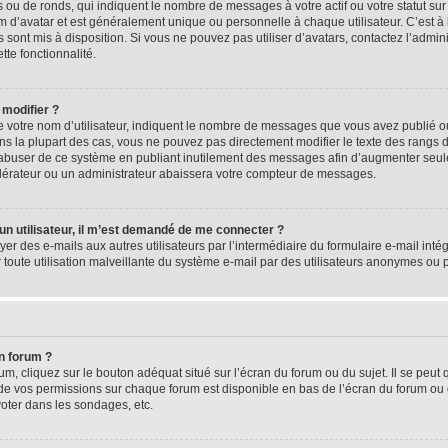
 ou de ronds, qui indiquent le nombre de messages à votre actif ou votre statut su
d’avatar et est généralement unique ou personnelle à chaque utilisateur. C’est à l
s sont mis à disposition. Si vous ne pouvez pas utiliser d’avatars, contactez l’admi
tte fonctionnalité.
 modifier ?
 votre nom d’utilisateur, indiquent le nombre de messages que vous avez publié ou 
ns la plupart des cas, vous ne pouvez pas directement modifier le texte des rangs du
s abuser de ce système en publiant inutilement des messages afin d’augmenter seu
odérateur ou un administrateur abaissera votre compteur de messages.
d’un utilisateur, il m’est demandé de me connecter ?
yer des e-mails aux autres utilisateurs par l’intermédiaire du formulaire e-mail intégr
 toute utilisation malveillante du système e-mail par des utilisateurs anonymes ou
n forum ?
m, cliquez sur le bouton adéquat situé sur l’écran du forum ou du sujet. Il se peut 
de vos permissions sur chaque forum est disponible en bas de l’écran du forum ou
oter dans les sondages, etc.