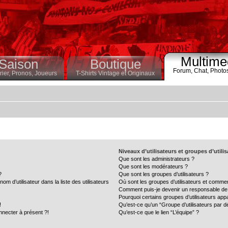
Multime
Saison
Boutique
Forum,
Chat,
Photo
ier,
Pronos,
Joueurs
T-Shirts Vintage et Originaux
Niveaux d’utilisateurs et groupes d’utili
Que sont les administrateurs ?
Que sont les modérateurs ?
?
Que sont les groupes d’utilisateurs ?
 d’utilisateur dans la liste des utilisateurs
Où sont les groupes d’utilisateurs et commen
Comment puis-je devenir un responsable de
Pourquoi certains groupes d’utilisateurs app
!
Qu’est-ce qu’un “Groupe d’utilisateurs par d
nnecter à présent ?!
Qu’est-ce que le lien “L’équipe” ?