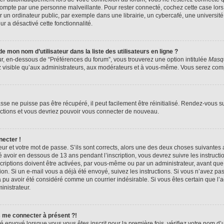
compte par une personne malveillante. Pour rester connecté, cochez cette case lors
n ordinateur public, par exemple dans une librairie, un cybercafé, une université,
ur a désactivé cette fonctionnalité.
 mon nom d’utilisateur dans la liste des utilisateurs en ligne ?
ur, en-dessous de “Préférences du forum”, vous trouverez une option intitulée
Masqu
z visible qu’aux administrateurs, aux modérateurs et à vous-même. Vous serez compt
se ne puisse pas être récupéré, il peut facilement être réinitialisé. Rendez-vous s
ructions et vous devriez pouvoir vous connecter de nouveau.
necter !
eur et votre mot de passe. S’ils sont corrects, alors une des deux choses suivantes a
 avoir en dessous de 13 ans pendant l’inscription, vous devrez suivre les instruct
riptions doivent être activées, par vous-même ou par un administrateur, avant que 
ption. Si un e-mail vous a déjà été envoyé, suivez les instructions. Si vous n’avez pa
a pu avoir été considéré comme un courrier indésirable. Si vous êtes certain que l
inistrateur.
s me connecter à présent ?!
é envoyé lorsque vous vous êtes inscrit pour la première fois, vérifiez votre nom d’u