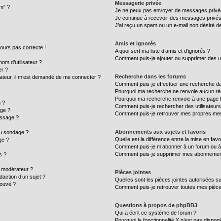
Messagerie privée
um” ?
Je ne peux pas envoyer de messages privé
Je continue à recevoir des messages privés n
J’ai reçu un spam ou un e-mail non désiré de
Amis et ignorés
ujours pas correcte !
A quoi sert ma liste d’amis et d’ignorés ?
Comment puis-je ajouter ou supprimer des uti
m d’utilisateur ?
er ?
Recherche dans les forums
ilisateur, il m’est demandé de me connecter ?
Comment puis-je effectuer une recherche d
Pourquoi ma recherche ne renvoie aucun rés
Pourquoi ma recherche renvoie à une page 
 ?
Comment puis-je rechercher des utilisateurs
age ?
Comment puis-je retrouver mes propres mes
essage ?
Abonnements aux sujets et favoris
au sondage ?
Quelle est la différence entre la mise en fav
ge ?
Comment puis-je m’abonner à un forum ou à 
Comment puis-je supprimer mes abonnemen
s ?
 modérateur ?
Pièces jointes
daction d’un sujet ?
Quelles sont les pièces jointes autorisées s
rouvé ?
Comment puis-je retrouver toutes mes pièce
Questions à propos de phpBB3
Qui a écrit ce système de forum ?
Pourquoi la fonctionnalité X n’est pas disponi