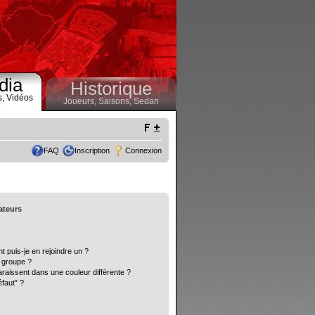
dia
Historique
s,
Vidéos
Joueurs,
Saisons,
Sedan
FAQ
Inscription
Connexion
sateurs
t puis-je en rejoindre un ?
 groupe ?
araissent dans une couleur différente ?
éfaut” ?