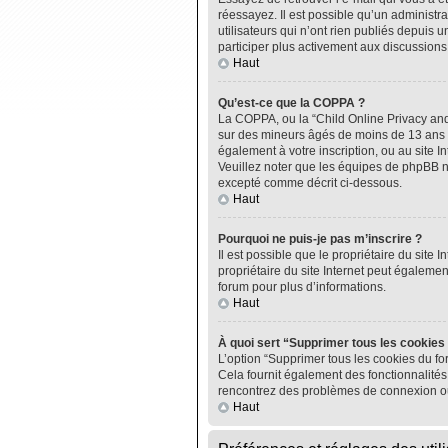
réessayez. Il est possible qu’un administ
utilisateurs qui n’ont rien publiés depuis u
participer plus activement aux discussions
Haut
Qu’est-ce que la COPPA ?
La COPPA, ou la “Child Online Privacy and P
sur des mineurs âgés de moins de 13 ans do
également à votre inscription, ou au site I
Veuillez noter que les équipes de phpBB n
excepté comme décrit ci-dessous.
Haut
Pourquoi ne puis-je pas m’inscrire ?
Il est possible que le propriétaire du site I
propriétaire du site Internet peut égalemen
forum pour plus d’informations.
Haut
À quoi sert “Supprimer tous les cookies
L’option “Supprimer tous les cookies du fo
Cela fournit également des fonctionnalités 
rencontrez des problèmes de connexion ou
Haut