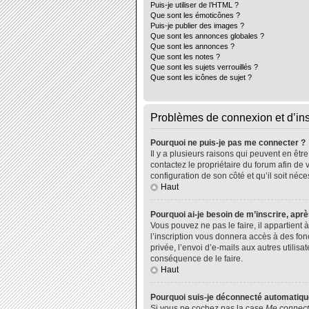
Puis-je utiliser de l’HTML ?
Que sont les émoticônes ?
Puis-je publier des images ?
Que sont les annonces globales ?
Que sont les annonces ?
Que sont les notes ?
Que sont les sujets verrouillés ?
Que sont les icônes de sujet ?
Problèmes de connexion et d’ins
Pourquoi ne puis-je pas me connecter ?
Il y a plusieurs raisons qui peuvent en êtr
contactez le propriétaire du forum afin de 
configuration de son côté et qu’il soit néce
Haut
Pourquoi ai-je besoin de m’inscrire, aprè
Vous pouvez ne pas le faire, il appartient
l’inscription vous donnera accès à des fo
privée, l’envoi d’e-mails aux autres utili
conséquence de le faire.
Haut
Pourquoi suis-je déconnecté automatiq
Si vous ne cochez pas la case
Me connect