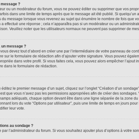
n message ?
eur ou un modérateur du forum, vous ne pouvez éditer ou supprimer que vos prop
rfois dans une limite de temps après que le message ait été publié. Si quelqu’un
us du message lorsque vous revenez au sujet qui énumère le nombre de fois que vous
n a effectué une réponse ; cela n’apparaîtra pas si un modérateur ou un administrat
raison. Veuillez noter que les utilisateurs normaux ne peuvent pas supprimer de me
à un message ?
ous devez tout d’abord en créer une par l’intermédiaire de votre panneau de contrôl
re
sur le formulaire de rédaction afin d’ajouter votre signature. Vous pouvez égale
priée dans votre profil. Si vous faites cela, vous pouvez alors empêcher l’ajout i
re dans le formulaire de rédaction.
éditez le premier message d’un sujet, cliquez sur l’onglet “Création d’un sondage
 c’est que vous n’avez pas les permissions appropriées afin de créer des sondages. V
champs adéquats, chaque option devant être dans une ligne séparée de la zone du 
onnant lors du vote “Options par utilisateur”, puis une limite de temps en jours pour 
ifier leur vote.
ptions au sondage ?
e par l’administrateur du forum. Si vous souhaitez ajouter plus d’options à votre s