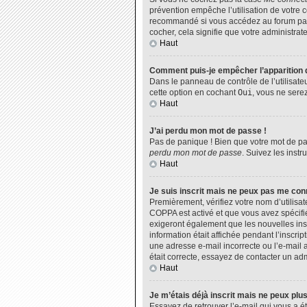
prévention empêche l’utilisation de votre 
recommandé si vous accédez au forum par u
cocher, cela signifie que votre administrate
Haut
Comment puis-je empêcher l’apparition de
Dans le panneau de contrôle de l’utilisate
cette option en cochant
Oui
, vous ne sere
Haut
J’ai perdu mon mot de passe !
Pas de panique ! Bien que votre mot de pas
perdu mon mot de passe
. Suivez les inst
Haut
Je suis inscrit mais ne peux pas me con
Premièrement, vérifiez votre nom d’utilisat
COPPA est activé et que vous avez spécifié
exigeront également que les nouvelles insc
information était affichée pendant l’inscri
une adresse e-mail incorrecte ou l’e-mail 
était correcte, essayez de contacter un adm
Haut
Je m’étais déjà inscrit mais ne peux plu
Essayez de retrouver l’e-mail qui vous a ét