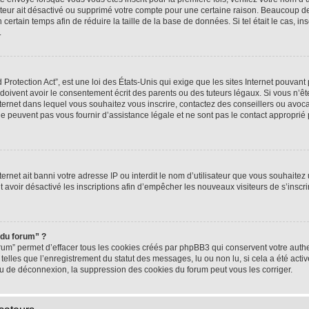
rateur ait désactivé ou supprimé votre compte pour une certaine raison. Beaucoup 
n certain temps afin de réduire la taille de la base de données. Si tel était le cas,
.
rotection Act”, est une loi des États-Unis qui exige que les sites Internet pouvant 
ivent avoir le consentement écrit des parents ou des tuteurs légaux. Si vous n’ête
nternet dans lequel vous souhaitez vous inscrire, contactez des conseillers ou avoc
e peuvent pas vous fournir d’assistance légale et ne sont pas le contact approprié
nternet ait banni votre adresse IP ou interdit le nom d’utilisateur que vous souhaitez u
t avoir désactivé les inscriptions afin d’empêcher les nouveaux visiteurs de s’inscrir
 du forum” ?
rum” permet d’effacer tous les cookies créés par phpBB3 qui conservent votre authen
telles que l’enregistrement du statut des messages, lu ou non lu, si cela a été activ
 de déconnexion, la suppression des cookies du forum peut vous les corriger.