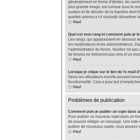
généralement en forme d’étoiles, de carrés
plus grande image, est connue sous le nom 
avatars et de décider de la manière dont il
quelles raisons a t-il souhaité désactiver ce
Haut
Quel est mon rang et comment puis-je le
Les rangs, qui apparaissent en dessous de
les modérateurs et les administrateurs. Da
l’administrateur du forum. Veuillez ne pa
de forums ne toléreront pas cela et un m
Haut
Lorsque je clique sur le lien de l’e-mail 
Seuls les utilisateurs inscrits peuvent envo
fonctionnalité. Cela a pour but d’empêcher
Haut
Problèmes de publication
Comment puis-je publier un sujet dans u
Pour publier un nouveau sujet dans un foru
de pouvoir rédiger un message. Une liste 
publier de nouveaux sujets, vous pouvez v
Haut