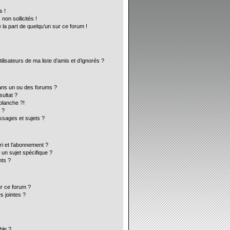
s !
on sollicités !
 la part de quelqu’un sur ce forum !
lisateurs de ma liste d’amis et d’ignorés ?
ans un ou des forums ?
ultat ?
blanche ?!
 ?
sages et sujets ?
ori et l’abonnement ?
un sujet spécifique ?
ts ?
ur ce forum ?
s jointes ?
ble ?