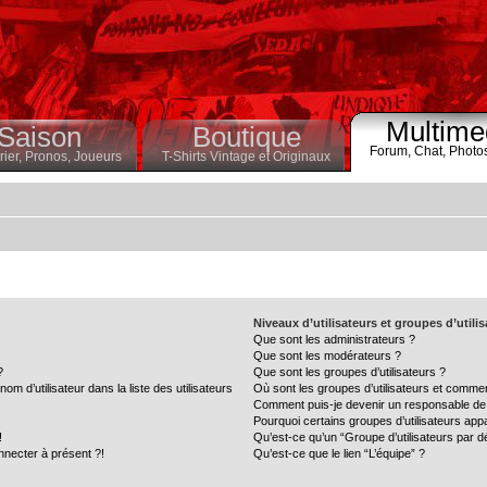
Multime
Saison
Boutique
Forum,
Chat,
Photo
ier,
Pronos,
Joueurs
T-Shirts Vintage et Originaux
Niveaux d’utilisateurs et groupes d’utili
Que sont les administrateurs ?
Que sont les modérateurs ?
?
Que sont les groupes d’utilisateurs ?
 d’utilisateur dans la liste des utilisateurs
Où sont les groupes d’utilisateurs et commen
Comment puis-je devenir un responsable de
Pourquoi certains groupes d’utilisateurs app
!
Qu’est-ce qu’un “Groupe d’utilisateurs par d
nnecter à présent ?!
Qu’est-ce que le lien “L’équipe” ?