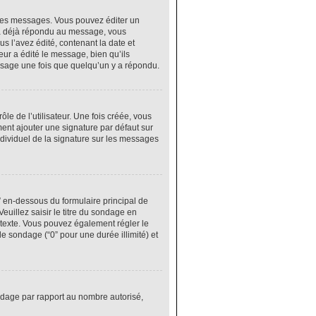
res messages. Vous pouvez éditer un
 a déjà répondu au message, vous
 l’avez édité, contenant la date et
eur a édité le message, bien qu’ils
ssage une fois que quelqu’un y a répondu.
e de l’utilisateur. Une fois créée, vous
ment ajouter une signature par défaut sur
ndividuel de la signature sur les messages
” en-dessous du formulaire principal de
euillez saisir le titre du sondage en
texte. Vous pouvez également régler le
le sondage (“0” pour une durée illimité) et
ondage par rapport au nombre autorisé,