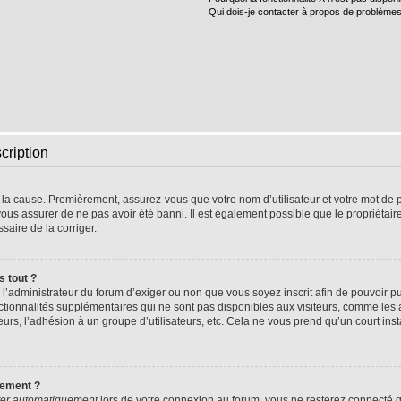
Qui dois-je contacter à propos de problèmes
cription
e la cause. Premièrement, assurez-vous que votre nom d’utilisateur et votre mot de pa
vous assurer de ne pas avoir été banni. Il est également possible que le propriétaire 
ssaire de la corriger.
s tout ?
 à l’administrateur du forum d’exiger ou non que vous soyez inscrit afin de pouvoir
nctionnalités supplémentaires qui ne sont pas disponibles aux visiteurs, comme les
sateurs, l’adhésion à un groupe d’utilisateurs, etc. Cela ne vous prend qu’un court 
uement ?
er automatiquement
lors de votre connexion au forum, vous ne resterez connecté q