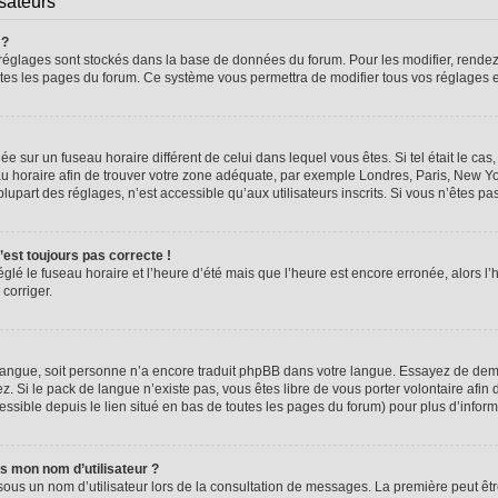
isateurs
 ?
vos réglages sont stockés dans la base de données du forum. Pour les modifier, rend
 toutes les pages du forum. Ce système vous permettra de modifier tous vos réglages 
glée sur un fuseau horaire différent de celui dans lequel vous êtes. Si tel était le 
seau horaire afin de trouver votre zone adéquate, par exemple Londres, Paris, New Yo
part des réglages, n’est accessible qu’aux utilisateurs inscrits. Si vous n’êtes pas i
n’est toujours pas correcte !
églé le fuseau horaire et l’heure d’été mais que l’heure est encore erronée, alors l’
 corriger.
re langue, soit personne n’a encore traduit phpBB dans votre langue. Essayez de dema
z. Si le pack de langue n’existe pas, vous êtes libre de vous porter volontaire afin 
ssible depuis le lien situé en bas de toutes les pages du forum) pour plus d’inform
s mon nom d’utilisateur ?
sous un nom d’utilisateur lors de la consultation de messages. La première peut êt