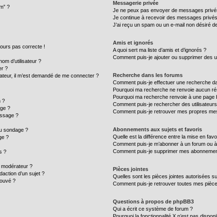
Messagerie privée
um” ?
Je ne peux pas envoyer de messages privé
Je continue à recevoir des messages privés n
J’ai reçu un spam ou un e-mail non désiré de
Amis et ignorés
ujours pas correcte !
A quoi sert ma liste d’amis et d’ignorés ?
Comment puis-je ajouter ou supprimer des uti
m d’utilisateur ?
er ?
Recherche dans les forums
ilisateur, il m’est demandé de me connecter ?
Comment puis-je effectuer une recherche d
Pourquoi ma recherche ne renvoie aucun rés
Pourquoi ma recherche renvoie à une page 
 ?
Comment puis-je rechercher des utilisateurs
age ?
Comment puis-je retrouver mes propres mes
essage ?
Abonnements aux sujets et favoris
au sondage ?
Quelle est la différence entre la mise en fav
ge ?
Comment puis-je m’abonner à un forum ou à 
Comment puis-je supprimer mes abonnemen
s ?
 modérateur ?
Pièces jointes
daction d’un sujet ?
Quelles sont les pièces jointes autorisées s
rouvé ?
Comment puis-je retrouver toutes mes pièce
Questions à propos de phpBB3
Qui a écrit ce système de forum ?
Pourquoi la fonctionnalité X n’est pas disponi