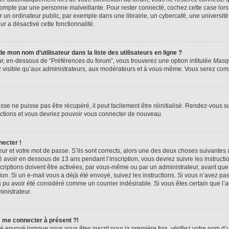
compte par une personne malveillante. Pour rester connecté, cochez cette case lors
n ordinateur public, par exemple dans une librairie, un cybercafé, une université,
ur a désactivé cette fonctionnalité.
 mon nom d’utilisateur dans la liste des utilisateurs en ligne ?
ur, en-dessous de “Préférences du forum”, vous trouverez une option intitulée
Masqu
z visible qu’aux administrateurs, aux modérateurs et à vous-même. Vous serez compt
se ne puisse pas être récupéré, il peut facilement être réinitialisé. Rendez-vous s
ructions et vous devriez pouvoir vous connecter de nouveau.
necter !
eur et votre mot de passe. S’ils sont corrects, alors une des deux choses suivantes a
 avoir en dessous de 13 ans pendant l’inscription, vous devrez suivre les instruct
riptions doivent être activées, par vous-même ou par un administrateur, avant que 
ption. Si un e-mail vous a déjà été envoyé, suivez les instructions. Si vous n’avez pa
a pu avoir été considéré comme un courrier indésirable. Si vous êtes certain que l
inistrateur.
s me connecter à présent ?!
é envoyé lorsque vous vous êtes inscrit pour la première fois, vérifiez votre nom d’u