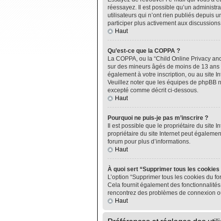
réessayez. Il est possible qu’un administ
utilisateurs qui n’ont rien publiés depuis u
participer plus activement aux discussions
Haut
Qu’est-ce que la COPPA ?
La COPPA, ou la “Child Online Privacy and P
sur des mineurs âgés de moins de 13 ans do
également à votre inscription, ou au site I
Veuillez noter que les équipes de phpBB n
excepté comme décrit ci-dessous.
Haut
Pourquoi ne puis-je pas m’inscrire ?
Il est possible que le propriétaire du site I
propriétaire du site Internet peut égalemen
forum pour plus d’informations.
Haut
À quoi sert “Supprimer tous les cookies
L’option “Supprimer tous les cookies du fo
Cela fournit également des fonctionnalités 
rencontrez des problèmes de connexion ou
Haut