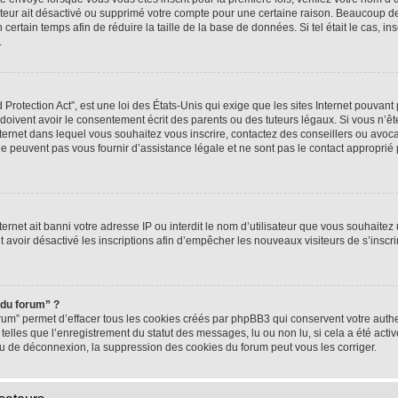
rateur ait désactivé ou supprimé votre compte pour une certaine raison. Beaucoup 
n certain temps afin de réduire la taille de la base de données. Si tel était le cas,
.
rotection Act”, est une loi des États-Unis qui exige que les sites Internet pouvant 
ivent avoir le consentement écrit des parents ou des tuteurs légaux. Si vous n’ête
nternet dans lequel vous souhaitez vous inscrire, contactez des conseillers ou avoc
e peuvent pas vous fournir d’assistance légale et ne sont pas le contact approprié
nternet ait banni votre adresse IP ou interdit le nom d’utilisateur que vous souhaitez u
t avoir désactivé les inscriptions afin d’empêcher les nouveaux visiteurs de s’inscrir
 du forum” ?
rum” permet d’effacer tous les cookies créés par phpBB3 qui conservent votre authen
telles que l’enregistrement du statut des messages, lu ou non lu, si cela a été activ
 de déconnexion, la suppression des cookies du forum peut vous les corriger.