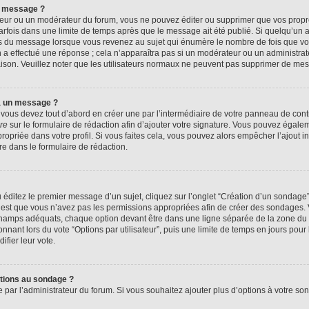
n message ?
eur ou un modérateur du forum, vous ne pouvez éditer ou supprimer que vos prop
rfois dans une limite de temps après que le message ait été publié. Si quelqu’un
us du message lorsque vous revenez au sujet qui énumère le nombre de fois que vous
n a effectué une réponse ; cela n’apparaîtra pas si un modérateur ou un administrat
raison. Veuillez noter que les utilisateurs normaux ne peuvent pas supprimer de me
à un message ?
ous devez tout d’abord en créer une par l’intermédiaire de votre panneau de contrôl
re
sur le formulaire de rédaction afin d’ajouter votre signature. Vous pouvez égale
priée dans votre profil. Si vous faites cela, vous pouvez alors empêcher l’ajout i
re dans le formulaire de rédaction.
éditez le premier message d’un sujet, cliquez sur l’onglet “Création d’un sondage
 c’est que vous n’avez pas les permissions appropriées afin de créer des sondages. V
champs adéquats, chaque option devant être dans une ligne séparée de la zone du 
onnant lors du vote “Options par utilisateur”, puis une limite de temps en jours pour 
ifier leur vote.
ptions au sondage ?
e par l’administrateur du forum. Si vous souhaitez ajouter plus d’options à votre s