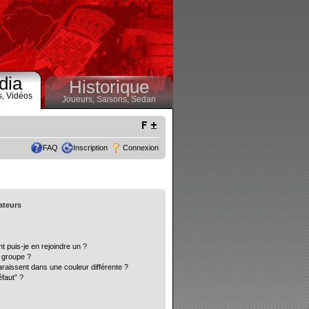
dia
Historique
s,
Vidéos
Joueurs,
Saisons,
Sedan
FAQ
Inscription
Connexion
sateurs
t puis-je en rejoindre un ?
 groupe ?
araissent dans une couleur différente ?
éfaut” ?