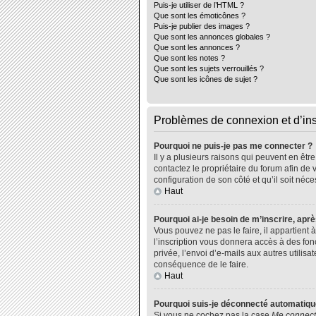
Puis-je utiliser de l’HTML ?
Que sont les émoticônes ?
Puis-je publier des images ?
Que sont les annonces globales ?
Que sont les annonces ?
Que sont les notes ?
Que sont les sujets verrouillés ?
Que sont les icônes de sujet ?
Problèmes de connexion et d’ins
Pourquoi ne puis-je pas me connecter ?
Il y a plusieurs raisons qui peuvent en êtr
contactez le propriétaire du forum afin de 
configuration de son côté et qu’il soit néce
Haut
Pourquoi ai-je besoin de m’inscrire, aprè
Vous pouvez ne pas le faire, il appartient
l’inscription vous donnera accès à des fo
privée, l’envoi d’e-mails aux autres utili
conséquence de le faire.
Haut
Pourquoi suis-je déconnecté automatiq
Si vous ne cochez pas la case
Me connect