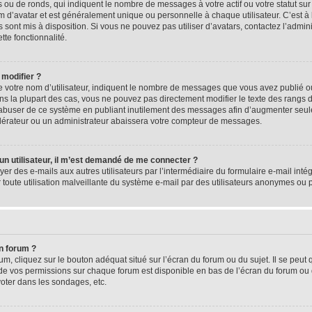
 ou de ronds, qui indiquent le nombre de messages à votre actif ou votre statut su
d’avatar et est généralement unique ou personnelle à chaque utilisateur. C’est à l
s sont mis à disposition. Si vous ne pouvez pas utiliser d’avatars, contactez l’admi
tte fonctionnalité.
 modifier ?
 votre nom d’utilisateur, indiquent le nombre de messages que vous avez publié ou 
ns la plupart des cas, vous ne pouvez pas directement modifier le texte des rangs du
s abuser de ce système en publiant inutilement des messages afin d’augmenter seu
odérateur ou un administrateur abaissera votre compteur de messages.
d’un utilisateur, il m’est demandé de me connecter ?
yer des e-mails aux autres utilisateurs par l’intermédiaire du formulaire e-mail intégr
 toute utilisation malveillante du système e-mail par des utilisateurs anonymes ou
n forum ?
m, cliquez sur le bouton adéquat situé sur l’écran du forum ou du sujet. Il se peut 
de vos permissions sur chaque forum est disponible en bas de l’écran du forum ou
oter dans les sondages, etc.