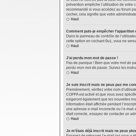
prévention empêche l’utilisation de votre 
recommandé si vous accédez au forum par u
cocher, cela signifie que votre administrate
Haut
Comment puis-je empêcher l’apparition de
Dans le panneau de contrôle de l’utilisate
cette option en cochant
Oui
, vous ne sere
Haut
J’ai perdu mon mot de passe !
Pas de panique ! Bien que votre mot de pas
perdu mon mot de passe
. Suivez les inst
Haut
Je suis inscrit mais ne peux pas me con
Premièrement, vérifiez votre nom d’utilisat
COPPA est activé et que vous avez spécifié
exigeront également que les nouvelles insc
information était affichée pendant l’inscri
une adresse e-mail incorrecte ou l’e-mail 
était correcte, essayez de contacter un adm
Haut
Je m’étais déjà inscrit mais ne peux plu
Essayez de retrouver l’e-mail qui vous a ét