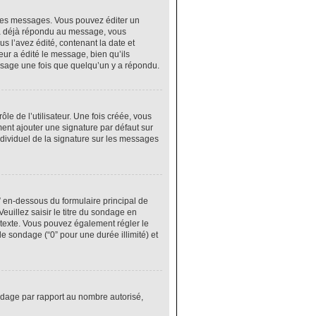
res messages. Vous pouvez éditer un
 a déjà répondu au message, vous
 l’avez édité, contenant la date et
eur a édité le message, bien qu’ils
ssage une fois que quelqu’un y a répondu.
e de l’utilisateur. Une fois créée, vous
ment ajouter une signature par défaut sur
ndividuel de la signature sur les messages
” en-dessous du formulaire principal de
euillez saisir le titre du sondage en
texte. Vous pouvez également régler le
le sondage (“0” pour une durée illimité) et
ondage par rapport au nombre autorisé,