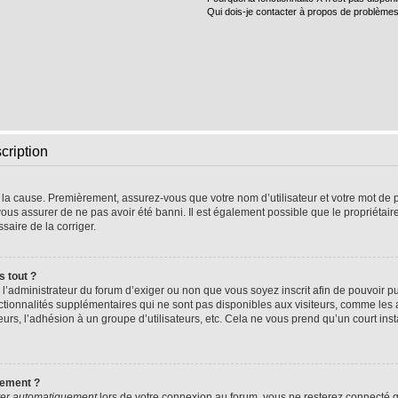
Qui dois-je contacter à propos de problèmes
cription
e la cause. Premièrement, assurez-vous que votre nom d’utilisateur et votre mot de pa
vous assurer de ne pas avoir été banni. Il est également possible que le propriétaire 
ssaire de la corriger.
s tout ?
 à l’administrateur du forum d’exiger ou non que vous soyez inscrit afin de pouvoir
nctionnalités supplémentaires qui ne sont pas disponibles aux visiteurs, comme les
sateurs, l’adhésion à un groupe d’utilisateurs, etc. Cela ne vous prend qu’un court 
uement ?
er automatiquement
lors de votre connexion au forum, vous ne resterez connecté q