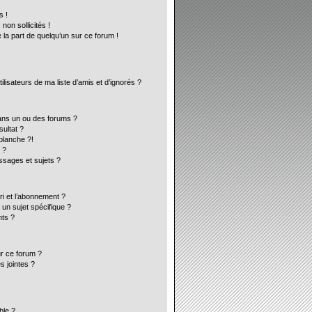
s !
on sollicités !
 la part de quelqu’un sur ce forum !
lisateurs de ma liste d’amis et d’ignorés ?
ans un ou des forums ?
ultat ?
blanche ?!
 ?
sages et sujets ?
ori et l’abonnement ?
un sujet spécifique ?
ts ?
ur ce forum ?
s jointes ?
ble ?