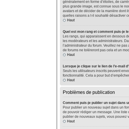
généralement en forme d’étoiles, de carrés
plus grande image, est connue sous le nom 
avatars et de décider de la manière dont il
quelles raisons a t-il souhaité désactiver ce
Haut
Quel est mon rang et comment puis-je le
Les rangs, qui apparaissent en dessous de
les modérateurs et les administrateurs. Da
l’administrateur du forum. Veuillez ne pa
de forums ne toléreront pas cela et un m
Haut
Lorsque je clique sur le lien de l’e-mail 
Seuls les utilisateurs inscrits peuvent envo
fonctionnalité. Cela a pour but d’empêcher
Haut
Problèmes de publication
Comment puis-je publier un sujet dans u
Pour publier un nouveau sujet dans un foru
de pouvoir rédiger un message. Une liste 
publier de nouveaux sujets, vous pouvez v
Haut