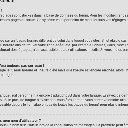
isateurs
 ?
vos réglages sont stockés dans la base de données du forum. Pour les modifier, rend
 toutes les pages du forum. Ce système vous permettra de modifier tous vos réglages 
glée sur un fuseau horaire différent de celui dans lequel vous êtes. Si tel était le 
seau horaire afin de trouver votre zone adéquate, par exemple Londres, Paris, New Yo
part des réglages, n’est accessible qu’aux utilisateurs inscrits. Si vous n’êtes pas i
n’est toujours pas correcte !
églé le fuseau horaire et l’heure d’été mais que l’heure est encore erronée, alors l’
 corriger.
re langue, soit personne n’a encore traduit phpBB dans votre langue. Essayez de dema
z. Si le pack de langue n’existe pas, vous êtes libre de vous porter volontaire afin 
ssible depuis le lien situé en bas de toutes les pages du forum) pour plus d’inform
s mon nom d’utilisateur ?
sous un nom d’utilisateur lors de la consultation de messages. La première peut êt