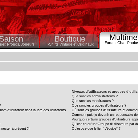
Multime
Saison
Boutique
Forum,
Chat,
Photo
ier,
Pronos,
Joueurs
T-Shirts Vintage et Originaux
Niveaux d’utilisateurs et groupes d’utili
Que sont les administrateurs ?
Que sont les modérateurs ?
?
Que sont les groupes d’utilisateurs ?
 d’utilisateur dans la liste des utilisateurs
Où sont les groupes d’utilisateurs et commen
Comment puis-je devenir un responsable de
Pourquoi certains groupes d’utilisateurs app
!
Qu’est-ce qu’un “Groupe d’utilisateurs par d
nnecter à présent ?!
Qu’est-ce que le lien “L’équipe” ?