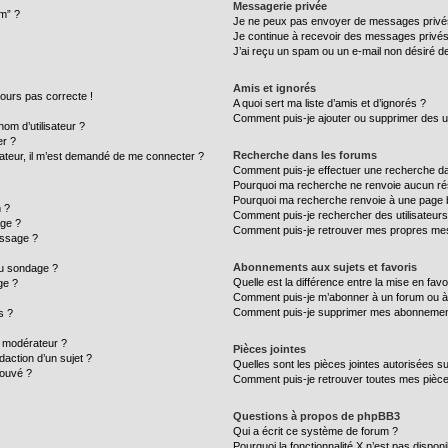
Messagerie privée
um” ?
Je ne peux pas envoyer de messages privé
Je continue à recevoir des messages privés n
J’ai reçu un spam ou un e-mail non désiré de
Amis et ignorés
ujours pas correcte !
A quoi sert ma liste d’amis et d’ignorés ?
Comment puis-je ajouter ou supprimer des uti
m d’utilisateur ?
er ?
Recherche dans les forums
ilisateur, il m’est demandé de me connecter ?
Comment puis-je effectuer une recherche d
Pourquoi ma recherche ne renvoie aucun rés
Pourquoi ma recherche renvoie à une page 
 ?
Comment puis-je rechercher des utilisateurs
age ?
Comment puis-je retrouver mes propres mes
essage ?
Abonnements aux sujets et favoris
au sondage ?
Quelle est la différence entre la mise en fav
ge ?
Comment puis-je m’abonner à un forum ou à 
Comment puis-je supprimer mes abonnemen
s ?
 modérateur ?
Pièces jointes
daction d’un sujet ?
Quelles sont les pièces jointes autorisées s
rouvé ?
Comment puis-je retrouver toutes mes pièce
Questions à propos de phpBB3
Qui a écrit ce système de forum ?
Pourquoi la fonctionnalité X n’est pas disponi