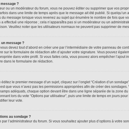
n message ?
eur ou un modérateur du forum, vous ne pouvez éditer ou supprimer que vos prop
rfois dans une limite de temps après que le message ait été publié. Si quelqu’un
us du message lorsque vous revenez au sujet qui énumère le nombre de fois que vous
n a effectué une réponse ; cela n’apparaîtra pas si un modérateur ou un administrat
raison. Veuillez noter que les utilisateurs normaux ne peuvent pas supprimer de me
à un message ?
ous devez tout d’abord en créer une par l’intermédiaire de votre panneau de contrôl
re
sur le formulaire de rédaction afin d’ajouter votre signature. Vous pouvez égale
priée dans votre profil. Si vous faites cela, vous pouvez alors empêcher l’ajout i
re dans le formulaire de rédaction.
éditez le premier message d’un sujet, cliquez sur l’onglet “Création d’un sondage
 c’est que vous n’avez pas les permissions appropriées afin de créer des sondages. V
champs adéquats, chaque option devant être dans une ligne séparée de la zone du 
onnant lors du vote “Options par utilisateur”, puis une limite de temps en jours pour 
ifier leur vote.
ptions au sondage ?
e par l’administrateur du forum. Si vous souhaitez ajouter plus d’options à votre s