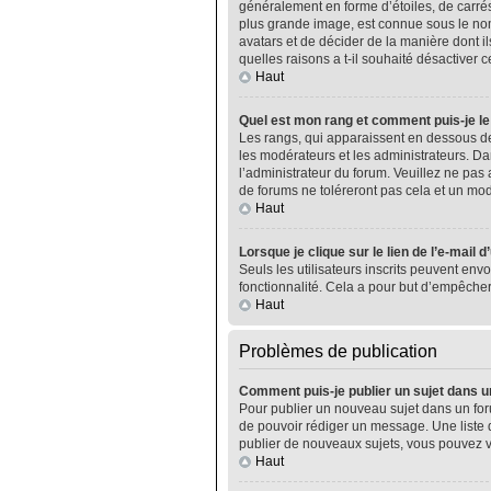
généralement en forme d’étoiles, de carrés
plus grande image, est connue sous le nom 
avatars et de décider de la manière dont il
quelles raisons a t-il souhaité désactiver ce
Haut
Quel est mon rang et comment puis-je le
Les rangs, qui apparaissent en dessous de
les modérateurs et les administrateurs. Da
l’administrateur du forum. Veuillez ne pa
de forums ne toléreront pas cela et un m
Haut
Lorsque je clique sur le lien de l’e-mail 
Seuls les utilisateurs inscrits peuvent envo
fonctionnalité. Cela a pour but d’empêcher
Haut
Problèmes de publication
Comment puis-je publier un sujet dans u
Pour publier un nouveau sujet dans un foru
de pouvoir rédiger un message. Une liste 
publier de nouveaux sujets, vous pouvez v
Haut