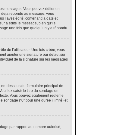
res messages. Vous pouvez éditer un
 a déjà répondu au message, vous
 l’avez édité, contenant la date et
eur a édité le message, bien qu’ils
ssage une fois que quelqu’un y a répondu.
e de l’utilisateur. Une fois créée, vous
ment ajouter une signature par défaut sur
ndividuel de la signature sur les messages
” en-dessous du formulaire principal de
euillez saisir le titre du sondage en
texte. Vous pouvez également régler le
le sondage (“0” pour une durée illimité) et
ondage par rapport au nombre autorisé,