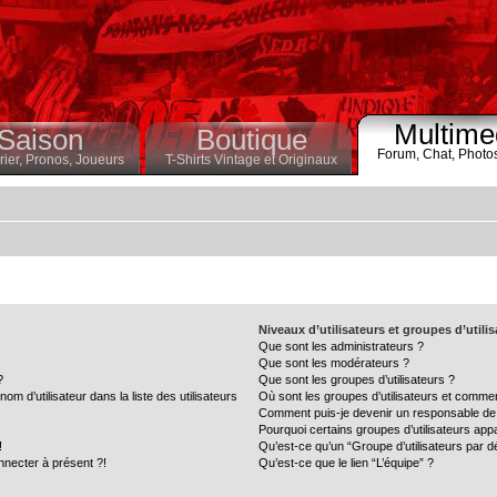
Multime
Saison
Boutique
Forum,
Chat,
Photo
ier,
Pronos,
Joueurs
T-Shirts Vintage et Originaux
Niveaux d’utilisateurs et groupes d’utili
Que sont les administrateurs ?
Que sont les modérateurs ?
?
Que sont les groupes d’utilisateurs ?
 d’utilisateur dans la liste des utilisateurs
Où sont les groupes d’utilisateurs et commen
Comment puis-je devenir un responsable de
Pourquoi certains groupes d’utilisateurs app
!
Qu’est-ce qu’un “Groupe d’utilisateurs par d
nnecter à présent ?!
Qu’est-ce que le lien “L’équipe” ?