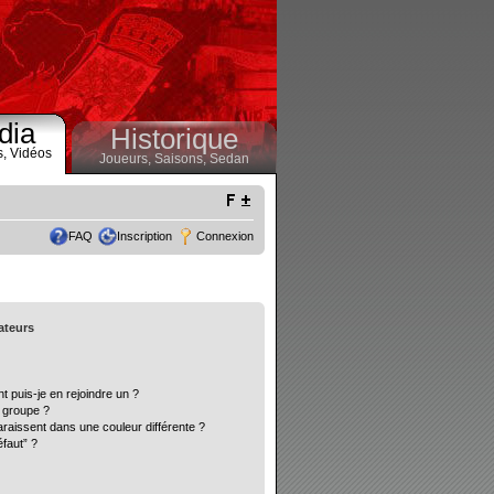
dia
Historique
s,
Vidéos
Joueurs,
Saisons,
Sedan
FAQ
Inscription
Connexion
sateurs
t puis-je en rejoindre un ?
 groupe ?
araissent dans une couleur différente ?
éfaut” ?