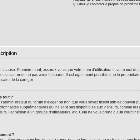
Qui dois-je contacter à propos de problèmes
cription
e la cause. Premièrement, assurez-vous que votre nom d’utilisateur et votre mot de pa
vous assurer de ne pas avoir été banni. Il est également possible que le propriétaire 
ssaire de la corriger.
s tout ?
 à l’administrateur du forum d’exiger ou non que vous soyez inscrit afin de pouvoir
nctionnalités supplémentaires qui ne sont pas disponibles aux visiteurs, comme les
sateurs, l’adhésion à un groupe d’utilisateurs, etc. Cela ne vous prend qu’un court 
uement ?
er automatiquement
lors de votre connexion au forum, vous ne resterez connecté q