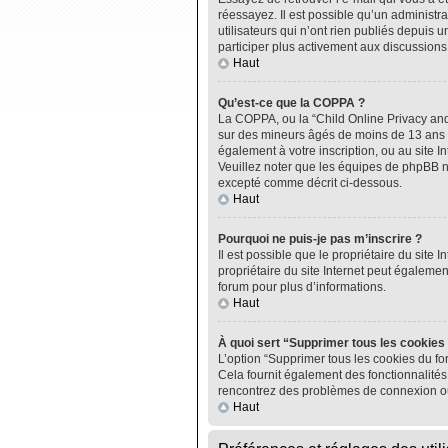
réessayez. Il est possible qu’un administ
utilisateurs qui n’ont rien publiés depuis u
participer plus activement aux discussions
Haut
Qu’est-ce que la COPPA ?
La COPPA, ou la “Child Online Privacy and P
sur des mineurs âgés de moins de 13 ans do
également à votre inscription, ou au site I
Veuillez noter que les équipes de phpBB n
excepté comme décrit ci-dessous.
Haut
Pourquoi ne puis-je pas m’inscrire ?
Il est possible que le propriétaire du site I
propriétaire du site Internet peut égalemen
forum pour plus d’informations.
Haut
À quoi sert “Supprimer tous les cookies
L’option “Supprimer tous les cookies du fo
Cela fournit également des fonctionnalités 
rencontrez des problèmes de connexion ou
Haut