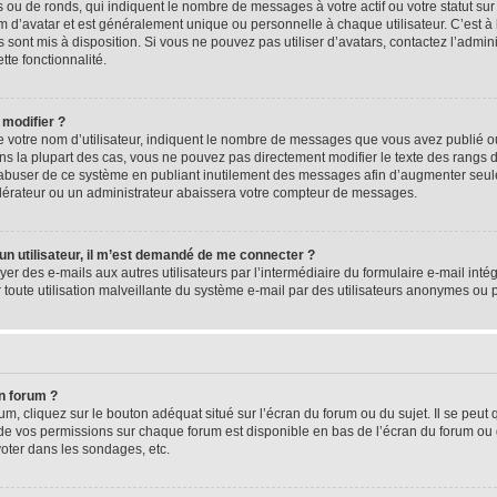
 ou de ronds, qui indiquent le nombre de messages à votre actif ou votre statut su
d’avatar et est généralement unique ou personnelle à chaque utilisateur. C’est à l
s sont mis à disposition. Si vous ne pouvez pas utiliser d’avatars, contactez l’admi
tte fonctionnalité.
 modifier ?
 votre nom d’utilisateur, indiquent le nombre de messages que vous avez publié ou 
ns la plupart des cas, vous ne pouvez pas directement modifier le texte des rangs du
s abuser de ce système en publiant inutilement des messages afin d’augmenter seu
odérateur ou un administrateur abaissera votre compteur de messages.
d’un utilisateur, il m’est demandé de me connecter ?
yer des e-mails aux autres utilisateurs par l’intermédiaire du formulaire e-mail intégr
 toute utilisation malveillante du système e-mail par des utilisateurs anonymes ou
n forum ?
m, cliquez sur le bouton adéquat situé sur l’écran du forum ou du sujet. Il se peut 
de vos permissions sur chaque forum est disponible en bas de l’écran du forum ou
oter dans les sondages, etc.