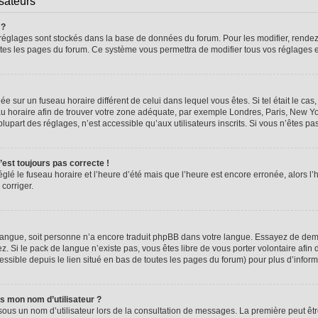
isateurs
 ?
vos réglages sont stockés dans la base de données du forum. Pour les modifier, rend
 toutes les pages du forum. Ce système vous permettra de modifier tous vos réglages 
glée sur un fuseau horaire différent de celui dans lequel vous êtes. Si tel était le 
seau horaire afin de trouver votre zone adéquate, par exemple Londres, Paris, New Yo
part des réglages, n’est accessible qu’aux utilisateurs inscrits. Si vous n’êtes pas i
n’est toujours pas correcte !
églé le fuseau horaire et l’heure d’été mais que l’heure est encore erronée, alors l’
 corriger.
re langue, soit personne n’a encore traduit phpBB dans votre langue. Essayez de dema
z. Si le pack de langue n’existe pas, vous êtes libre de vous porter volontaire afin 
ssible depuis le lien situé en bas de toutes les pages du forum) pour plus d’inform
s mon nom d’utilisateur ?
sous un nom d’utilisateur lors de la consultation de messages. La première peut êt