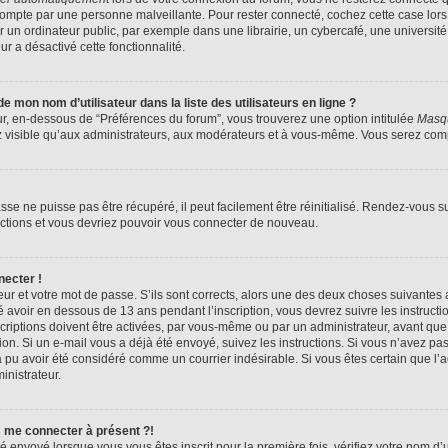
compte par une personne malveillante. Pour rester connecté, cochez cette case lors
n ordinateur public, par exemple dans une librairie, un cybercafé, une université,
ur a désactivé cette fonctionnalité.
 mon nom d’utilisateur dans la liste des utilisateurs en ligne ?
ur, en-dessous de “Préférences du forum”, vous trouverez une option intitulée
Masqu
z visible qu’aux administrateurs, aux modérateurs et à vous-même. Vous serez compt
se ne puisse pas être récupéré, il peut facilement être réinitialisé. Rendez-vous s
ructions et vous devriez pouvoir vous connecter de nouveau.
necter !
eur et votre mot de passe. S’ils sont corrects, alors une des deux choses suivantes a
 avoir en dessous de 13 ans pendant l’inscription, vous devrez suivre les instruct
riptions doivent être activées, par vous-même ou par un administrateur, avant que 
ption. Si un e-mail vous a déjà été envoyé, suivez les instructions. Si vous n’avez pa
a pu avoir été considéré comme un courrier indésirable. Si vous êtes certain que l
inistrateur.
s me connecter à présent ?!
é envoyé lorsque vous vous êtes inscrit pour la première fois, vérifiez votre nom d’u