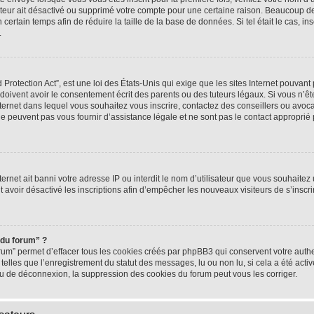
rateur ait désactivé ou supprimé votre compte pour une certaine raison. Beaucoup 
n certain temps afin de réduire la taille de la base de données. Si tel était le cas,
.
rotection Act”, est une loi des États-Unis qui exige que les sites Internet pouvant 
ivent avoir le consentement écrit des parents ou des tuteurs légaux. Si vous n’ête
nternet dans lequel vous souhaitez vous inscrire, contactez des conseillers ou avoc
e peuvent pas vous fournir d’assistance légale et ne sont pas le contact approprié
nternet ait banni votre adresse IP ou interdit le nom d’utilisateur que vous souhaitez u
t avoir désactivé les inscriptions afin d’empêcher les nouveaux visiteurs de s’inscrir
 du forum” ?
rum” permet d’effacer tous les cookies créés par phpBB3 qui conservent votre authen
telles que l’enregistrement du statut des messages, lu ou non lu, si cela a été activ
 de déconnexion, la suppression des cookies du forum peut vous les corriger.