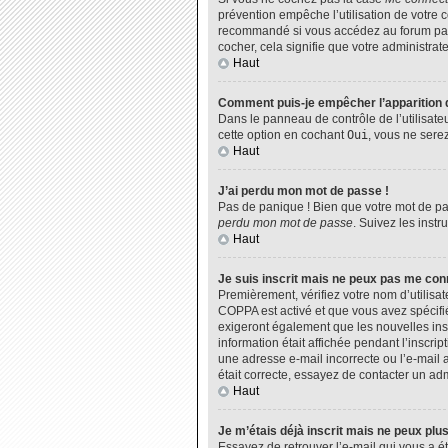
prévention empêche l’utilisation de votre 
recommandé si vous accédez au forum par u
cocher, cela signifie que votre administrate
Haut
Comment puis-je empêcher l’apparition de
Dans le panneau de contrôle de l’utilisate
cette option en cochant
Oui
, vous ne sere
Haut
J’ai perdu mon mot de passe !
Pas de panique ! Bien que votre mot de pas
perdu mon mot de passe
. Suivez les inst
Haut
Je suis inscrit mais ne peux pas me con
Premièrement, vérifiez votre nom d’utilisat
COPPA est activé et que vous avez spécifié
exigeront également que les nouvelles insc
information était affichée pendant l’inscri
une adresse e-mail incorrecte ou l’e-mail 
était correcte, essayez de contacter un adm
Haut
Je m’étais déjà inscrit mais ne peux plu
Essayez de retrouver l’e-mail qui vous a ét