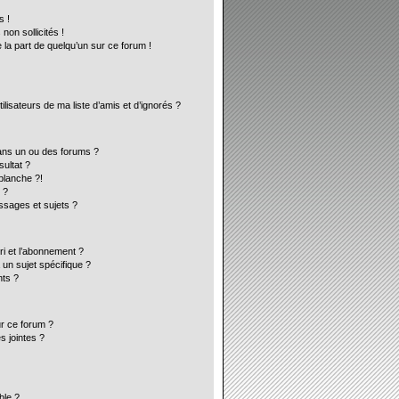
s !
on sollicités !
 la part de quelqu’un sur ce forum !
lisateurs de ma liste d’amis et d’ignorés ?
ans un ou des forums ?
ultat ?
blanche ?!
 ?
sages et sujets ?
ori et l’abonnement ?
un sujet spécifique ?
ts ?
ur ce forum ?
s jointes ?
ble ?