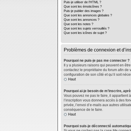
Puis-je utiliser de l’HTML ?
Que sont les émoticônes ?
Puis-je publier des images ?
Que sont les annonces globales ?
Que sont les annonces ?
Que sont les notes ?
Que sont les sujets verrouillés ?
Que sont les icônes de sujet ?
Problèmes de connexion et d’ins
Pourquoi ne puis-je pas me connecter ?
Il y a plusieurs raisons qui peuvent en êtr
contactez le propriétaire du forum afin de 
configuration de son côté et qu’il soit néce
Haut
Pourquoi ai-je besoin de m’inscrire, aprè
Vous pouvez ne pas le faire, il appartient
l’inscription vous donnera accès à des fo
privée, l’envoi d’e-mails aux autres utili
conséquence de le faire.
Haut
Pourquoi suis-je déconnecté automatiq
Si vous ne cochez pas la case
Me connect