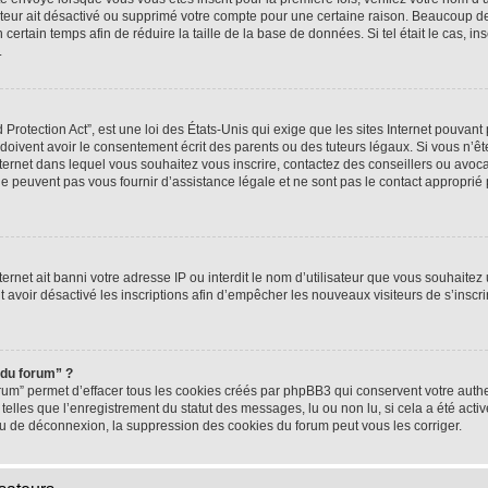
rateur ait désactivé ou supprimé votre compte pour une certaine raison. Beaucoup 
n certain temps afin de réduire la taille de la base de données. Si tel était le cas,
.
rotection Act”, est une loi des États-Unis qui exige que les sites Internet pouvant 
ivent avoir le consentement écrit des parents ou des tuteurs légaux. Si vous n’ête
nternet dans lequel vous souhaitez vous inscrire, contactez des conseillers ou avoc
e peuvent pas vous fournir d’assistance légale et ne sont pas le contact approprié
nternet ait banni votre adresse IP ou interdit le nom d’utilisateur que vous souhaitez u
t avoir désactivé les inscriptions afin d’empêcher les nouveaux visiteurs de s’inscrir
 du forum” ?
rum” permet d’effacer tous les cookies créés par phpBB3 qui conservent votre authen
telles que l’enregistrement du statut des messages, lu ou non lu, si cela a été activ
 de déconnexion, la suppression des cookies du forum peut vous les corriger.