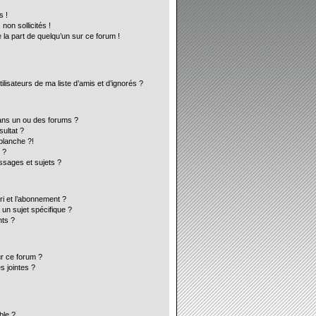
s !
on sollicités !
 la part de quelqu’un sur ce forum !
lisateurs de ma liste d’amis et d’ignorés ?
ans un ou des forums ?
ultat ?
blanche ?!
 ?
sages et sujets ?
ori et l’abonnement ?
un sujet spécifique ?
ts ?
ur ce forum ?
s jointes ?
ble ?