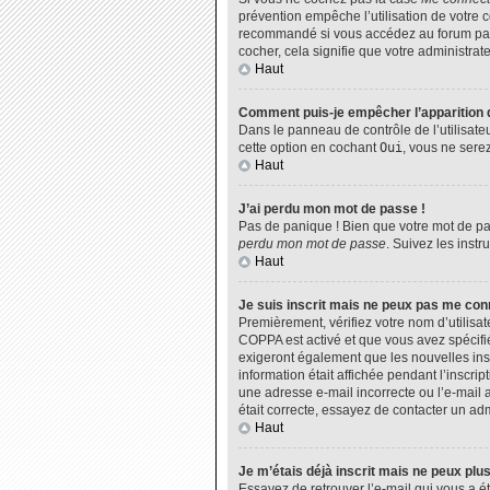
prévention empêche l’utilisation de votre 
recommandé si vous accédez au forum par u
cocher, cela signifie que votre administrate
Haut
Comment puis-je empêcher l’apparition de
Dans le panneau de contrôle de l’utilisate
cette option en cochant
Oui
, vous ne sere
Haut
J’ai perdu mon mot de passe !
Pas de panique ! Bien que votre mot de pas
perdu mon mot de passe
. Suivez les inst
Haut
Je suis inscrit mais ne peux pas me con
Premièrement, vérifiez votre nom d’utilisat
COPPA est activé et que vous avez spécifié
exigeront également que les nouvelles insc
information était affichée pendant l’inscri
une adresse e-mail incorrecte ou l’e-mail 
était correcte, essayez de contacter un adm
Haut
Je m’étais déjà inscrit mais ne peux plu
Essayez de retrouver l’e-mail qui vous a ét