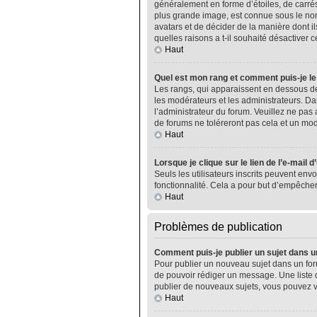
généralement en forme d’étoiles, de carrés
plus grande image, est connue sous le nom 
avatars et de décider de la manière dont il
quelles raisons a t-il souhaité désactiver ce
Haut
Quel est mon rang et comment puis-je le
Les rangs, qui apparaissent en dessous de
les modérateurs et les administrateurs. Da
l’administrateur du forum. Veuillez ne pa
de forums ne toléreront pas cela et un m
Haut
Lorsque je clique sur le lien de l’e-mail 
Seuls les utilisateurs inscrits peuvent envo
fonctionnalité. Cela a pour but d’empêcher
Haut
Problèmes de publication
Comment puis-je publier un sujet dans u
Pour publier un nouveau sujet dans un foru
de pouvoir rédiger un message. Une liste 
publier de nouveaux sujets, vous pouvez v
Haut