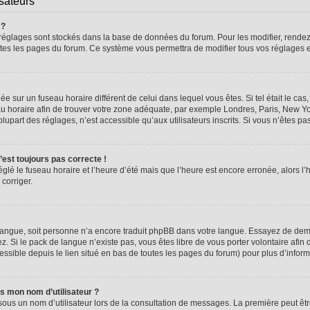
isateurs
 ?
vos réglages sont stockés dans la base de données du forum. Pour les modifier, rend
 toutes les pages du forum. Ce système vous permettra de modifier tous vos réglages 
glée sur un fuseau horaire différent de celui dans lequel vous êtes. Si tel était le 
seau horaire afin de trouver votre zone adéquate, par exemple Londres, Paris, New Yo
part des réglages, n’est accessible qu’aux utilisateurs inscrits. Si vous n’êtes pas i
n’est toujours pas correcte !
églé le fuseau horaire et l’heure d’été mais que l’heure est encore erronée, alors l’
 corriger.
re langue, soit personne n’a encore traduit phpBB dans votre langue. Essayez de dema
z. Si le pack de langue n’existe pas, vous êtes libre de vous porter volontaire afin 
ssible depuis le lien situé en bas de toutes les pages du forum) pour plus d’inform
s mon nom d’utilisateur ?
sous un nom d’utilisateur lors de la consultation de messages. La première peut êt