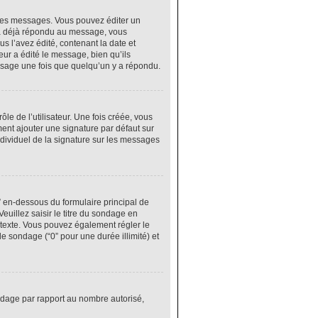
res messages. Vous pouvez éditer un
 a déjà répondu au message, vous
 l’avez édité, contenant la date et
eur a édité le message, bien qu’ils
ssage une fois que quelqu’un y a répondu.
e de l’utilisateur. Une fois créée, vous
ment ajouter une signature par défaut sur
ndividuel de la signature sur les messages
” en-dessous du formulaire principal de
euillez saisir le titre du sondage en
texte. Vous pouvez également régler le
le sondage (“0” pour une durée illimité) et
ondage par rapport au nombre autorisé,