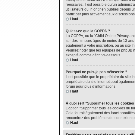
réessayez. Il est possible qu’un administ
utilisateurs qui n’ont rien publiés depuis u
participer plus activement aux discussions
Haut
Qu’est-ce que la COPPA ?
La COPPA, ou la “Child Online Privacy and P
sur des mineurs âgés de moins de 13 ans do
également à votre inscription, ou au site I
Veuillez noter que les équipes de phpBB n
excepté comme décrit ci-dessous.
Haut
Pourquoi ne puis-je pas m’inscrire ?
Il est possible que le propriétaire du site I
propriétaire du site Internet peut égalemen
forum pour plus d’informations.
Haut
À quoi sert “Supprimer tous les cookies
L’option “Supprimer tous les cookies du fo
Cela fournit également des fonctionnalités 
rencontrez des problèmes de connexion ou
Haut