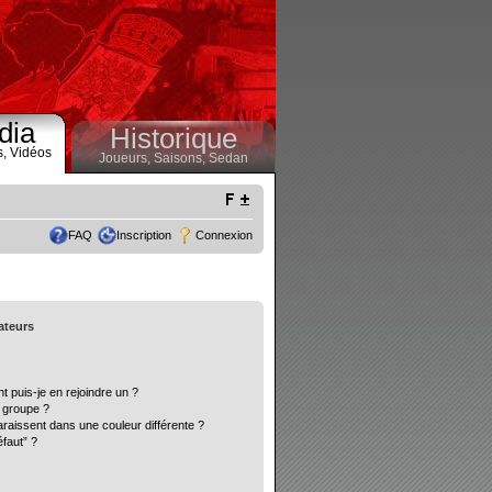
dia
Historique
s,
Vidéos
Joueurs,
Saisons,
Sedan
FAQ
Inscription
Connexion
sateurs
t puis-je en rejoindre un ?
 groupe ?
araissent dans une couleur différente ?
éfaut” ?