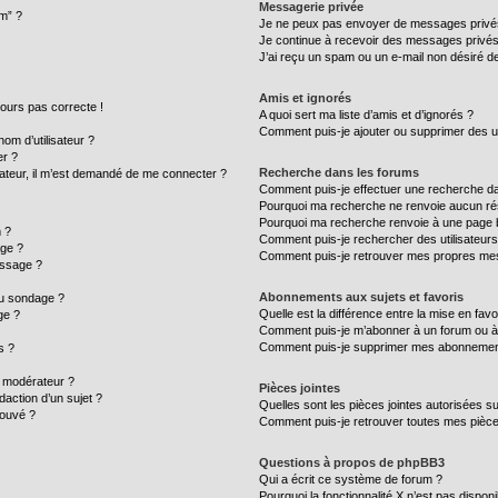
Messagerie privée
um” ?
Je ne peux pas envoyer de messages privé
Je continue à recevoir des messages privés n
J’ai reçu un spam ou un e-mail non désiré de
Amis et ignorés
ujours pas correcte !
A quoi sert ma liste d’amis et d’ignorés ?
Comment puis-je ajouter ou supprimer des uti
m d’utilisateur ?
er ?
Recherche dans les forums
ilisateur, il m’est demandé de me connecter ?
Comment puis-je effectuer une recherche d
Pourquoi ma recherche ne renvoie aucun rés
Pourquoi ma recherche renvoie à une page 
 ?
Comment puis-je rechercher des utilisateurs
age ?
Comment puis-je retrouver mes propres mes
essage ?
Abonnements aux sujets et favoris
au sondage ?
Quelle est la différence entre la mise en fav
ge ?
Comment puis-je m’abonner à un forum ou à 
Comment puis-je supprimer mes abonnemen
s ?
 modérateur ?
Pièces jointes
daction d’un sujet ?
Quelles sont les pièces jointes autorisées s
rouvé ?
Comment puis-je retrouver toutes mes pièce
Questions à propos de phpBB3
Qui a écrit ce système de forum ?
Pourquoi la fonctionnalité X n’est pas disponi