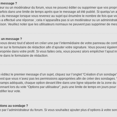
n message ?
eur ou un modérateur du forum, vous ne pouvez éditer ou supprimer que vos prop
rfois dans une limite de temps après que le message ait été publié. Si quelqu’un
us du message lorsque vous revenez au sujet qui énumère le nombre de fois que vous
n a effectué une réponse ; cela n’apparaîtra pas si un modérateur ou un administrat
raison. Veuillez noter que les utilisateurs normaux ne peuvent pas supprimer de me
à un message ?
ous devez tout d’abord en créer une par l’intermédiaire de votre panneau de contrôl
re
sur le formulaire de rédaction afin d’ajouter votre signature. Vous pouvez égale
priée dans votre profil. Si vous faites cela, vous pouvez alors empêcher l’ajout i
re dans le formulaire de rédaction.
éditez le premier message d’un sujet, cliquez sur l’onglet “Création d’un sondage
 c’est que vous n’avez pas les permissions appropriées afin de créer des sondages. V
champs adéquats, chaque option devant être dans une ligne séparée de la zone du 
onnant lors du vote “Options par utilisateur”, puis une limite de temps en jours pour 
ifier leur vote.
ptions au sondage ?
e par l’administrateur du forum. Si vous souhaitez ajouter plus d’options à votre s