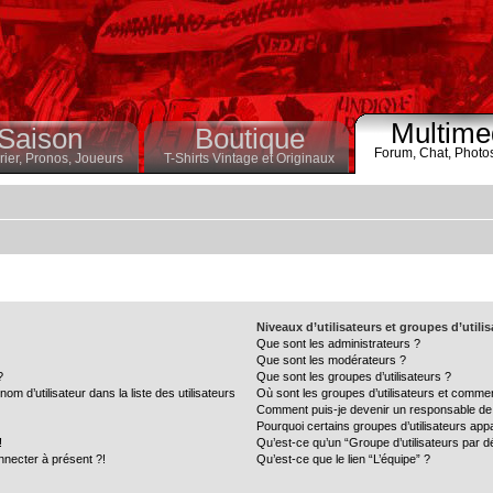
Multime
Saison
Boutique
Forum,
Chat,
Photo
ier,
Pronos,
Joueurs
T-Shirts Vintage et Originaux
Niveaux d’utilisateurs et groupes d’utili
Que sont les administrateurs ?
Que sont les modérateurs ?
?
Que sont les groupes d’utilisateurs ?
 d’utilisateur dans la liste des utilisateurs
Où sont les groupes d’utilisateurs et commen
Comment puis-je devenir un responsable de
Pourquoi certains groupes d’utilisateurs app
!
Qu’est-ce qu’un “Groupe d’utilisateurs par d
nnecter à présent ?!
Qu’est-ce que le lien “L’équipe” ?