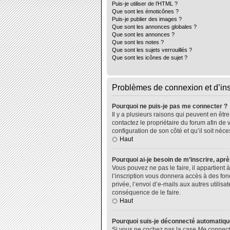
Puis-je utiliser de l’HTML ?
Que sont les émoticônes ?
Puis-je publier des images ?
Que sont les annonces globales ?
Que sont les annonces ?
Que sont les notes ?
Que sont les sujets verrouillés ?
Que sont les icônes de sujet ?
Problèmes de connexion et d’ins
Pourquoi ne puis-je pas me connecter ?
Il y a plusieurs raisons qui peuvent en êtr
contactez le propriétaire du forum afin de 
configuration de son côté et qu’il soit néce
Haut
Pourquoi ai-je besoin de m’inscrire, aprè
Vous pouvez ne pas le faire, il appartient
l’inscription vous donnera accès à des fo
privée, l’envoi d’e-mails aux autres utili
conséquence de le faire.
Haut
Pourquoi suis-je déconnecté automatiq
Si vous ne cochez pas la case
Me connect