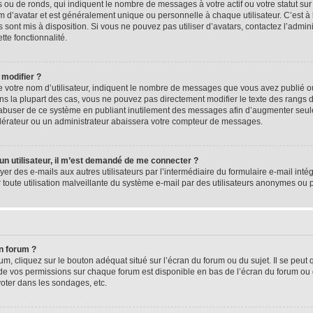
 ou de ronds, qui indiquent le nombre de messages à votre actif ou votre statut su
d’avatar et est généralement unique ou personnelle à chaque utilisateur. C’est à l
s sont mis à disposition. Si vous ne pouvez pas utiliser d’avatars, contactez l’admi
tte fonctionnalité.
 modifier ?
 votre nom d’utilisateur, indiquent le nombre de messages que vous avez publié ou 
ns la plupart des cas, vous ne pouvez pas directement modifier le texte des rangs du
s abuser de ce système en publiant inutilement des messages afin d’augmenter seu
odérateur ou un administrateur abaissera votre compteur de messages.
d’un utilisateur, il m’est demandé de me connecter ?
yer des e-mails aux autres utilisateurs par l’intermédiaire du formulaire e-mail intégr
 toute utilisation malveillante du système e-mail par des utilisateurs anonymes ou
n forum ?
m, cliquez sur le bouton adéquat situé sur l’écran du forum ou du sujet. Il se peut 
de vos permissions sur chaque forum est disponible en bas de l’écran du forum ou
oter dans les sondages, etc.