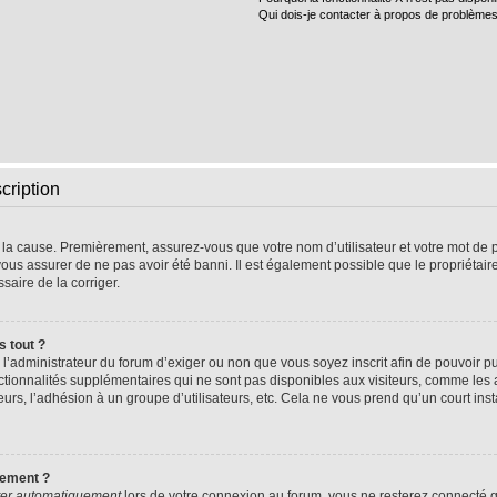
Qui dois-je contacter à propos de problèmes
cription
e la cause. Premièrement, assurez-vous que votre nom d’utilisateur et votre mot de pa
vous assurer de ne pas avoir été banni. Il est également possible que le propriétaire 
ssaire de la corriger.
s tout ?
 à l’administrateur du forum d’exiger ou non que vous soyez inscrit afin de pouvoir
nctionnalités supplémentaires qui ne sont pas disponibles aux visiteurs, comme les
sateurs, l’adhésion à un groupe d’utilisateurs, etc. Cela ne vous prend qu’un court 
uement ?
er automatiquement
lors de votre connexion au forum, vous ne resterez connecté q