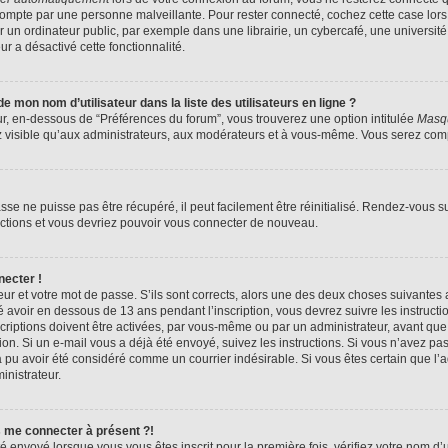
compte par une personne malveillante. Pour rester connecté, cochez cette case lors
n ordinateur public, par exemple dans une librairie, un cybercafé, une université,
ur a désactivé cette fonctionnalité.
 mon nom d’utilisateur dans la liste des utilisateurs en ligne ?
ur, en-dessous de “Préférences du forum”, vous trouverez une option intitulée
Masqu
z visible qu’aux administrateurs, aux modérateurs et à vous-même. Vous serez compt
se ne puisse pas être récupéré, il peut facilement être réinitialisé. Rendez-vous s
ructions et vous devriez pouvoir vous connecter de nouveau.
necter !
eur et votre mot de passe. S’ils sont corrects, alors une des deux choses suivantes a
 avoir en dessous de 13 ans pendant l’inscription, vous devrez suivre les instruct
riptions doivent être activées, par vous-même ou par un administrateur, avant que 
ption. Si un e-mail vous a déjà été envoyé, suivez les instructions. Si vous n’avez pa
a pu avoir été considéré comme un courrier indésirable. Si vous êtes certain que l
inistrateur.
s me connecter à présent ?!
é envoyé lorsque vous vous êtes inscrit pour la première fois, vérifiez votre nom d’u