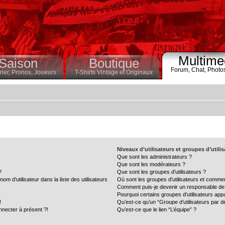
Multime
Saison
Boutique
Forum,
Chat,
Photo
ier,
Pronos,
Joueurs
T-Shirts Vintage et Originaux
Niveaux d’utilisateurs et groupes d’utili
Que sont les administrateurs ?
Que sont les modérateurs ?
?
Que sont les groupes d’utilisateurs ?
 d’utilisateur dans la liste des utilisateurs
Où sont les groupes d’utilisateurs et commen
Comment puis-je devenir un responsable de
Pourquoi certains groupes d’utilisateurs app
!
Qu’est-ce qu’un “Groupe d’utilisateurs par d
nnecter à présent ?!
Qu’est-ce que le lien “L’équipe” ?