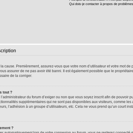
Qui dois-je contacter à propos de problèmes
cription
e la cause. Premièrement, assurez-vous que votre nom d’utilisateur et votre mot de pa
vous assurer de ne pas avoir été banni. Il est également possible que le propriétaire 
ssaire de la corriger.
s tout ?
 à l’administrateur du forum d’exiger ou non que vous soyez inscrit afin de pouvoir
nctionnalités supplémentaires qui ne sont pas disponibles aux visiteurs, comme les
sateurs, l’adhésion à un groupe d’utilisateurs, etc. Cela ne vous prend qu’un court 
uement ?
er automatiquement
lors de votre connexion au forum, vous ne resterez connecté q