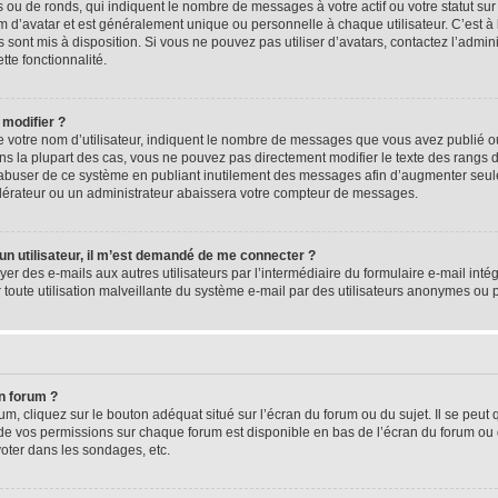
 ou de ronds, qui indiquent le nombre de messages à votre actif ou votre statut su
d’avatar et est généralement unique ou personnelle à chaque utilisateur. C’est à l
s sont mis à disposition. Si vous ne pouvez pas utiliser d’avatars, contactez l’admi
tte fonctionnalité.
 modifier ?
 votre nom d’utilisateur, indiquent le nombre de messages que vous avez publié ou 
ns la plupart des cas, vous ne pouvez pas directement modifier le texte des rangs du
s abuser de ce système en publiant inutilement des messages afin d’augmenter seu
odérateur ou un administrateur abaissera votre compteur de messages.
d’un utilisateur, il m’est demandé de me connecter ?
yer des e-mails aux autres utilisateurs par l’intermédiaire du formulaire e-mail intégr
 toute utilisation malveillante du système e-mail par des utilisateurs anonymes ou
n forum ?
m, cliquez sur le bouton adéquat situé sur l’écran du forum ou du sujet. Il se peut 
de vos permissions sur chaque forum est disponible en bas de l’écran du forum ou
oter dans les sondages, etc.