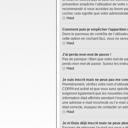
prévention empêche l’utilisation de votre 
recommandé si vous accédez au forum par u
cocher, cela signifie que votre administrate
Haut
Comment puis-je empêcher l’apparition de
Dans le panneau de contrôle de l’utilisate
cette option en cochant
Oui
, vous ne sere
Haut
J’ai perdu mon mot de passe !
Pas de panique ! Bien que votre mot de pas
perdu mon mot de passe
. Suivez les inst
Haut
Je suis inscrit mais ne peux pas me con
Premièrement, vérifiez votre nom d’utilisat
COPPA est activé et que vous avez spécifié
exigeront également que les nouvelles insc
information était affichée pendant l’inscri
une adresse e-mail incorrecte ou l’e-mail 
était correcte, essayez de contacter un adm
Haut
Je m’étais déjà inscrit mais ne peux plu
Essayez de retrouver l’e-mail qui vous a ét