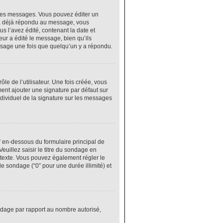
res messages. Vous pouvez éditer un
 a déjà répondu au message, vous
 l’avez édité, contenant la date et
eur a édité le message, bien qu’ils
ssage une fois que quelqu’un y a répondu.
e de l’utilisateur. Une fois créée, vous
ment ajouter une signature par défaut sur
ndividuel de la signature sur les messages
” en-dessous du formulaire principal de
euillez saisir le titre du sondage en
texte. Vous pouvez également régler le
le sondage (“0” pour une durée illimité) et
ondage par rapport au nombre autorisé,