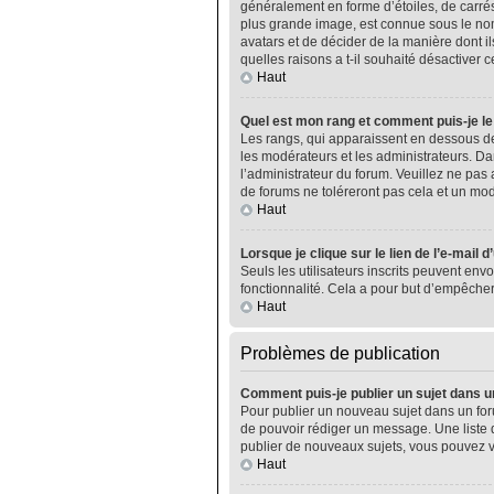
généralement en forme d’étoiles, de carrés
plus grande image, est connue sous le nom 
avatars et de décider de la manière dont il
quelles raisons a t-il souhaité désactiver ce
Haut
Quel est mon rang et comment puis-je le
Les rangs, qui apparaissent en dessous de
les modérateurs et les administrateurs. Da
l’administrateur du forum. Veuillez ne pa
de forums ne toléreront pas cela et un m
Haut
Lorsque je clique sur le lien de l’e-mail 
Seuls les utilisateurs inscrits peuvent envo
fonctionnalité. Cela a pour but d’empêcher
Haut
Problèmes de publication
Comment puis-je publier un sujet dans u
Pour publier un nouveau sujet dans un foru
de pouvoir rédiger un message. Une liste 
publier de nouveaux sujets, vous pouvez v
Haut