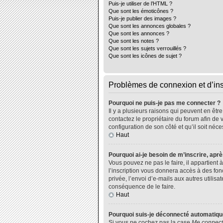
Puis-je utiliser de l’HTML ?
Que sont les émoticônes ?
Puis-je publier des images ?
Que sont les annonces globales ?
Que sont les annonces ?
Que sont les notes ?
Que sont les sujets verrouillés ?
Que sont les icônes de sujet ?
Problèmes de connexion et d’ins
Pourquoi ne puis-je pas me connecter ?
Il y a plusieurs raisons qui peuvent en êtr
contactez le propriétaire du forum afin de 
configuration de son côté et qu’il soit néce
Haut
Pourquoi ai-je besoin de m’inscrire, aprè
Vous pouvez ne pas le faire, il appartient
l’inscription vous donnera accès à des fo
privée, l’envoi d’e-mails aux autres utili
conséquence de le faire.
Haut
Pourquoi suis-je déconnecté automatiq
Si vous ne cochez pas la case
Me connect