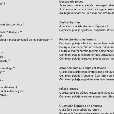
Messagerie privée
um” ?
Je ne peux pas envoyer de messages privé
Je continue à recevoir des messages privés n
J’ai reçu un spam ou un e-mail non désiré de
Amis et ignorés
ujours pas correcte !
A quoi sert ma liste d’amis et d’ignorés ?
Comment puis-je ajouter ou supprimer des uti
m d’utilisateur ?
er ?
Recherche dans les forums
ilisateur, il m’est demandé de me connecter ?
Comment puis-je effectuer une recherche d
Pourquoi ma recherche ne renvoie aucun rés
Pourquoi ma recherche renvoie à une page 
 ?
Comment puis-je rechercher des utilisateurs
age ?
Comment puis-je retrouver mes propres mes
essage ?
Abonnements aux sujets et favoris
au sondage ?
Quelle est la différence entre la mise en fav
ge ?
Comment puis-je m’abonner à un forum ou à 
Comment puis-je supprimer mes abonnemen
s ?
 modérateur ?
Pièces jointes
daction d’un sujet ?
Quelles sont les pièces jointes autorisées s
rouvé ?
Comment puis-je retrouver toutes mes pièce
Questions à propos de phpBB3
Qui a écrit ce système de forum ?
Pourquoi la fonctionnalité X n’est pas disponi