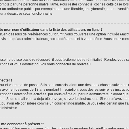
compte par une personne malveillante. Pour rester connecté, cochez cette case lors
n ordinateur public, par exemple dans une librairie, un cybercafé, une université,
ur a désactivé cette fonctionnalité.
 mon nom d’utilisateur dans la liste des utilisateurs en ligne ?
ur, en-dessous de “Préférences du forum”, vous trouverez une option intitulée
Masqu
z visible qu’aux administrateurs, aux modérateurs et à vous-même. Vous serez compt
se ne puisse pas être récupéré, il peut facilement être réinitialisé. Rendez-vous s
ructions et vous devriez pouvoir vous connecter de nouveau.
necter !
eur et votre mot de passe. S’ils sont corrects, alors une des deux choses suivantes a
 avoir en dessous de 13 ans pendant l’inscription, vous devrez suivre les instruct
riptions doivent être activées, par vous-même ou par un administrateur, avant que 
ption. Si un e-mail vous a déjà été envoyé, suivez les instructions. Si vous n’avez pa
a pu avoir été considéré comme un courrier indésirable. Si vous êtes certain que l
inistrateur.
s me connecter à présent ?!
é envoyé lorsque vous vous êtes inscrit pour la première fois, vérifiez votre nom d’u