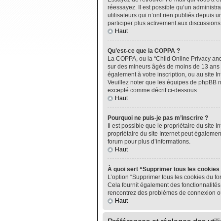
réessayez. Il est possible qu’un administ
utilisateurs qui n’ont rien publiés depuis u
participer plus activement aux discussions
Haut
Qu’est-ce que la COPPA ?
La COPPA, ou la “Child Online Privacy and P
sur des mineurs âgés de moins de 13 ans do
également à votre inscription, ou au site I
Veuillez noter que les équipes de phpBB n
excepté comme décrit ci-dessous.
Haut
Pourquoi ne puis-je pas m’inscrire ?
Il est possible que le propriétaire du site I
propriétaire du site Internet peut égalemen
forum pour plus d’informations.
Haut
À quoi sert “Supprimer tous les cookies
L’option “Supprimer tous les cookies du fo
Cela fournit également des fonctionnalités 
rencontrez des problèmes de connexion ou
Haut