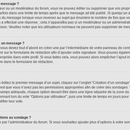
n message ?
eur ou un modérateur du forum, vous ne pouvez éditer ou supprimer que vos prop
rfois dans une limite de temps après que le message ait été publié. Si quelqu’un
us du message lorsque vous revenez au sujet qui énumère le nombre de fois que vous
n a effectué une réponse ; cela n’apparaîtra pas si un modérateur ou un administrat
raison. Veuillez noter que les utilisateurs normaux ne peuvent pas supprimer de me
à un message ?
ous devez tout d’abord en créer une par l’intermédiaire de votre panneau de contrôl
re
sur le formulaire de rédaction afin d’ajouter votre signature. Vous pouvez égale
priée dans votre profil. Si vous faites cela, vous pouvez alors empêcher l’ajout i
re dans le formulaire de rédaction.
éditez le premier message d’un sujet, cliquez sur l’onglet “Création d’un sondage
 c’est que vous n’avez pas les permissions appropriées afin de créer des sondages. V
champs adéquats, chaque option devant être dans une ligne séparée de la zone du 
onnant lors du vote “Options par utilisateur”, puis une limite de temps en jours pour 
ifier leur vote.
ptions au sondage ?
e par l’administrateur du forum. Si vous souhaitez ajouter plus d’options à votre s