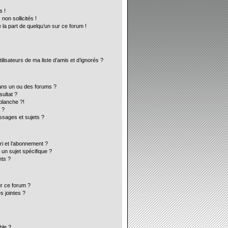
s !
on sollicités !
 la part de quelqu’un sur ce forum !
lisateurs de ma liste d’amis et d’ignorés ?
ans un ou des forums ?
ultat ?
blanche ?!
 ?
sages et sujets ?
ori et l’abonnement ?
un sujet spécifique ?
ts ?
ur ce forum ?
s jointes ?
ble ?