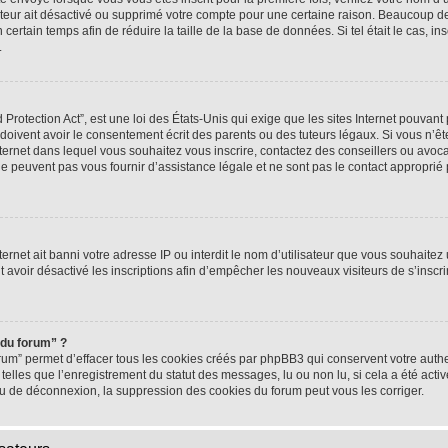
rateur ait désactivé ou supprimé votre compte pour une certaine raison. Beaucoup 
n certain temps afin de réduire la taille de la base de données. Si tel était le cas,
.
rotection Act”, est une loi des États-Unis qui exige que les sites Internet pouvant 
ivent avoir le consentement écrit des parents ou des tuteurs légaux. Si vous n’ête
nternet dans lequel vous souhaitez vous inscrire, contactez des conseillers ou avoc
e peuvent pas vous fournir d’assistance légale et ne sont pas le contact approprié
nternet ait banni votre adresse IP ou interdit le nom d’utilisateur que vous souhaitez u
t avoir désactivé les inscriptions afin d’empêcher les nouveaux visiteurs de s’inscrir
 du forum” ?
rum” permet d’effacer tous les cookies créés par phpBB3 qui conservent votre authen
telles que l’enregistrement du statut des messages, lu ou non lu, si cela a été activ
 de déconnexion, la suppression des cookies du forum peut vous les corriger.