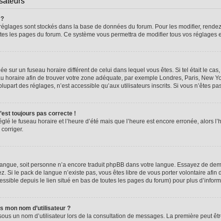
isateurs
 ?
vos réglages sont stockés dans la base de données du forum. Pour les modifier, rend
 toutes les pages du forum. Ce système vous permettra de modifier tous vos réglages 
glée sur un fuseau horaire différent de celui dans lequel vous êtes. Si tel était le 
seau horaire afin de trouver votre zone adéquate, par exemple Londres, Paris, New Yo
part des réglages, n’est accessible qu’aux utilisateurs inscrits. Si vous n’êtes pas i
n’est toujours pas correcte !
églé le fuseau horaire et l’heure d’été mais que l’heure est encore erronée, alors l’
 corriger.
re langue, soit personne n’a encore traduit phpBB dans votre langue. Essayez de dema
z. Si le pack de langue n’existe pas, vous êtes libre de vous porter volontaire afin 
ssible depuis le lien situé en bas de toutes les pages du forum) pour plus d’inform
s mon nom d’utilisateur ?
sous un nom d’utilisateur lors de la consultation de messages. La première peut êt