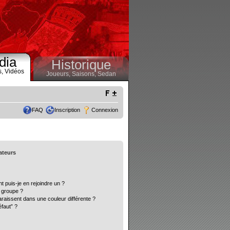
dia
Historique
s,
Vidéos
Joueurs,
Saisons,
Sedan
FAQ
Inscription
Connexion
sateurs
t puis-je en rejoindre un ?
 groupe ?
araissent dans une couleur différente ?
éfaut” ?