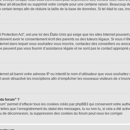
rateur ait désactivé ou supprimé votre compte pour une certaine raison. Beaucoup 
n certain temps afin de réduire la taille de la base de données. Si tel était le cas,
.
rotection Act”, est une loi des États-Unis qui exige que les sites Internet pouvant 
ivent avoir le consentement écrit des parents ou des tuteurs légaux. Si vous n’ête
nternet dans lequel vous souhaitez vous inscrire, contactez des conseillers ou avoc
e peuvent pas vous fournir d’assistance légale et ne sont pas le contact approprié
nternet ait banni votre adresse IP ou interdit le nom d’utilisateur que vous souhaitez u
t avoir désactivé les inscriptions afin d’empêcher les nouveaux visiteurs de s’inscrir
 du forum” ?
rum” permet d’effacer tous les cookies créés par phpBB3 qui conservent votre authen
telles que l’enregistrement du statut des messages, lu ou non lu, si cela a été activ
 de déconnexion, la suppression des cookies du forum peut vous les corriger.