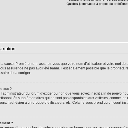
Qui dois-je contacter à propos de problèmes
cription
e la cause. Premièrement, assurez-vous que votre nom d’utilisateur et votre mot de pa
vous assurer de ne pas avoir été banni. Il est également possible que le propriétaire 
ssaire de la corriger.
s tout ?
 à l’administrateur du forum d’exiger ou non que vous soyez inscrit afin de pouvoir
nctionnalités supplémentaires qui ne sont pas disponibles aux visiteurs, comme les
sateurs, l’adhésion à un groupe d’utilisateurs, etc. Cela ne vous prend qu’un court 
uement ?
er automatiquement
lors de votre connexion au forum, vous ne resterez connecté q