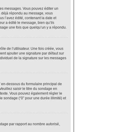
res messages. Vous pouvez éditer un
 a déjà répondu au message, vous
 l’avez édité, contenant la date et
eur a édité le message, bien qu’ils
ssage une fois que quelqu’un y a répondu.
e de l’utilisateur. Une fois créée, vous
ment ajouter une signature par défaut sur
ndividuel de la signature sur les messages
” en-dessous du formulaire principal de
euillez saisir le titre du sondage en
texte. Vous pouvez également régler le
le sondage (“0” pour une durée illimité) et
ondage par rapport au nombre autorisé,