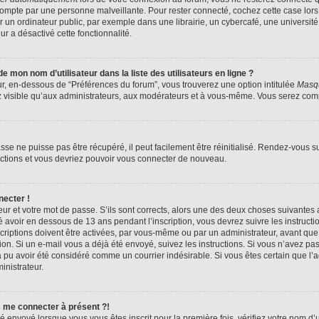
compte par une personne malveillante. Pour rester connecté, cochez cette case lors
n ordinateur public, par exemple dans une librairie, un cybercafé, une université,
ur a désactivé cette fonctionnalité.
 mon nom d’utilisateur dans la liste des utilisateurs en ligne ?
ur, en-dessous de “Préférences du forum”, vous trouverez une option intitulée
Masqu
z visible qu’aux administrateurs, aux modérateurs et à vous-même. Vous serez compt
se ne puisse pas être récupéré, il peut facilement être réinitialisé. Rendez-vous s
ructions et vous devriez pouvoir vous connecter de nouveau.
necter !
eur et votre mot de passe. S’ils sont corrects, alors une des deux choses suivantes a
 avoir en dessous de 13 ans pendant l’inscription, vous devrez suivre les instruct
riptions doivent être activées, par vous-même ou par un administrateur, avant que 
ption. Si un e-mail vous a déjà été envoyé, suivez les instructions. Si vous n’avez pa
a pu avoir été considéré comme un courrier indésirable. Si vous êtes certain que l
inistrateur.
s me connecter à présent ?!
é envoyé lorsque vous vous êtes inscrit pour la première fois, vérifiez votre nom d’u