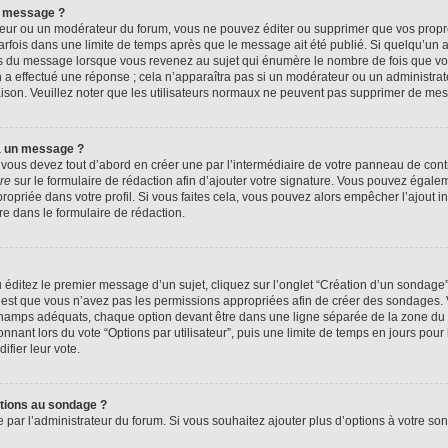
n message ?
eur ou un modérateur du forum, vous ne pouvez éditer ou supprimer que vos prop
rfois dans une limite de temps après que le message ait été publié. Si quelqu’un
us du message lorsque vous revenez au sujet qui énumère le nombre de fois que vous
n a effectué une réponse ; cela n’apparaîtra pas si un modérateur ou un administrat
raison. Veuillez noter que les utilisateurs normaux ne peuvent pas supprimer de me
à un message ?
ous devez tout d’abord en créer une par l’intermédiaire de votre panneau de contrôl
re
sur le formulaire de rédaction afin d’ajouter votre signature. Vous pouvez égale
priée dans votre profil. Si vous faites cela, vous pouvez alors empêcher l’ajout i
re dans le formulaire de rédaction.
éditez le premier message d’un sujet, cliquez sur l’onglet “Création d’un sondage
 c’est que vous n’avez pas les permissions appropriées afin de créer des sondages. V
champs adéquats, chaque option devant être dans une ligne séparée de la zone du 
onnant lors du vote “Options par utilisateur”, puis une limite de temps en jours pour 
ifier leur vote.
ptions au sondage ?
e par l’administrateur du forum. Si vous souhaitez ajouter plus d’options à votre s