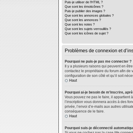
Puis-je utiliser de l’HTML ?
Que sont les émoticônes ?
Puis-je publier des images ?
Que sont les annonces globales ?
Que sont les annonces ?
Que sont les notes ?
Que sont les sujets verrouillés ?
Que sont les icônes de sujet ?
Problèmes de connexion et d’ins
Pourquoi ne puis-je pas me connecter ?
Il y a plusieurs raisons qui peuvent en êtr
contactez le propriétaire du forum afin de 
configuration de son côté et qu’il soit néce
Haut
Pourquoi ai-je besoin de m’inscrire, aprè
Vous pouvez ne pas le faire, il appartient
l’inscription vous donnera accès à des fo
privée, l’envoi d’e-mails aux autres utili
conséquence de le faire.
Haut
Pourquoi suis-je déconnecté automatiq
Si vous ne cochez pas la case
Me connect