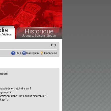
dia
Historique
s,
Vidéos
Joueurs,
Saisons,
Sedan
FAQ
Inscription
Connexion
sateurs
t puis-je en rejoindre un ?
 groupe ?
araissent dans une couleur différente ?
éfaut” ?