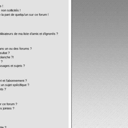
s !
on sollicités !
 la part de quelqu’un sur ce forum !
lisateurs de ma liste d’amis et d’ignorés ?
ans un ou des forums ?
ultat ?
blanche ?!
 ?
sages et sujets ?
ori et l’abonnement ?
un sujet spécifique ?
ts ?
ur ce forum ?
s jointes ?
ble ?