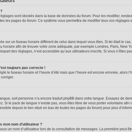
isateurs
 ?
vos réglages sont stockés dans la base de données du forum. Pour les modifier, rend
 toutes les pages du forum. Ce système vous permettra de modifier tous vos réglages 
glée sur un fuseau horaire différent de celui dans lequel vous êtes. Si tel était le 
seau horaire afin de trouver votre zone adéquate, par exemple Londres, Paris, New Yo
part des réglages, n’est accessible qu’aux utilisateurs inscrits. Si vous n’êtes pas i
n’est toujours pas correcte !
églé le fuseau horaire et l’heure d’été mais que l’heure est encore erronée, alors l’
 corriger.
re langue, soit personne n’a encore traduit phpBB dans votre langue. Essayez de dema
z. Si le pack de langue n’existe pas, vous êtes libre de vous porter volontaire afin 
ssible depuis le lien situé en bas de toutes les pages du forum) pour plus d’inform
s mon nom d’utilisateur ?
sous un nom d’utilisateur lors de la consultation de messages. La première peut êt