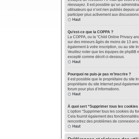
réessayez. Il est possible qu’un administ
utilisateurs qui n’ont rien publiés depuis u
participer plus activement aux discussions
Haut
Qu’est-ce que la COPPA ?
La COPPA, ou la “Child Online Privacy and P
sur des mineurs âgés de moins de 13 ans do
également à votre inscription, ou au site I
Veuillez noter que les équipes de phpBB n
excepté comme décrit ci-dessous.
Haut
Pourquoi ne puis-je pas m’inscrire ?
Il est possible que le propriétaire du site I
propriétaire du site Internet peut égalemen
forum pour plus d’informations.
Haut
À quoi sert “Supprimer tous les cookies
L’option “Supprimer tous les cookies du fo
Cela fournit également des fonctionnalités 
rencontrez des problèmes de connexion ou
Haut