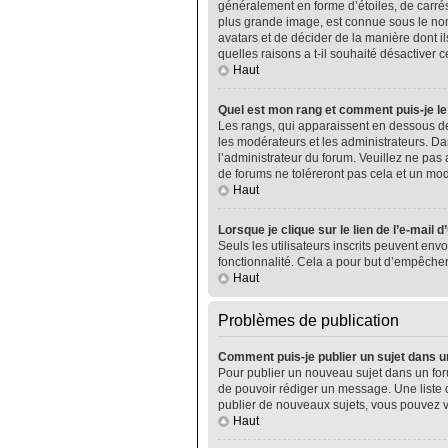
généralement en forme d’étoiles, de carrés
plus grande image, est connue sous le nom 
avatars et de décider de la manière dont il
quelles raisons a t-il souhaité désactiver ce
Haut
Quel est mon rang et comment puis-je le
Les rangs, qui apparaissent en dessous de
les modérateurs et les administrateurs. Da
l’administrateur du forum. Veuillez ne pa
de forums ne toléreront pas cela et un m
Haut
Lorsque je clique sur le lien de l’e-mail 
Seuls les utilisateurs inscrits peuvent envo
fonctionnalité. Cela a pour but d’empêcher
Haut
Problèmes de publication
Comment puis-je publier un sujet dans u
Pour publier un nouveau sujet dans un foru
de pouvoir rédiger un message. Une liste 
publier de nouveaux sujets, vous pouvez v
Haut