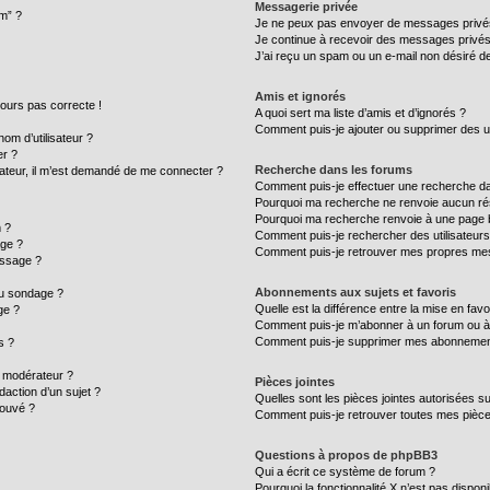
Messagerie privée
um” ?
Je ne peux pas envoyer de messages privé
Je continue à recevoir des messages privés n
J’ai reçu un spam ou un e-mail non désiré de
Amis et ignorés
ujours pas correcte !
A quoi sert ma liste d’amis et d’ignorés ?
Comment puis-je ajouter ou supprimer des uti
m d’utilisateur ?
er ?
Recherche dans les forums
ilisateur, il m’est demandé de me connecter ?
Comment puis-je effectuer une recherche d
Pourquoi ma recherche ne renvoie aucun rés
Pourquoi ma recherche renvoie à une page 
 ?
Comment puis-je rechercher des utilisateurs
age ?
Comment puis-je retrouver mes propres mes
essage ?
Abonnements aux sujets et favoris
au sondage ?
Quelle est la différence entre la mise en fav
ge ?
Comment puis-je m’abonner à un forum ou à 
Comment puis-je supprimer mes abonnemen
s ?
 modérateur ?
Pièces jointes
daction d’un sujet ?
Quelles sont les pièces jointes autorisées s
rouvé ?
Comment puis-je retrouver toutes mes pièce
Questions à propos de phpBB3
Qui a écrit ce système de forum ?
Pourquoi la fonctionnalité X n’est pas disponi