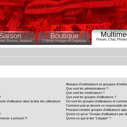
Multime
Saison
Boutique
Forum,
Chat,
Photo
ier,
Pronos,
Joueurs
T-Shirts Vintage et Originaux
Niveaux d’utilisateurs et groupes d’utili
Que sont les administrateurs ?
Que sont les modérateurs ?
?
Que sont les groupes d’utilisateurs ?
 d’utilisateur dans la liste des utilisateurs
Où sont les groupes d’utilisateurs et commen
Comment puis-je devenir un responsable de
Pourquoi certains groupes d’utilisateurs app
!
Qu’est-ce qu’un “Groupe d’utilisateurs par d
nnecter à présent ?!
Qu’est-ce que le lien “L’équipe” ?