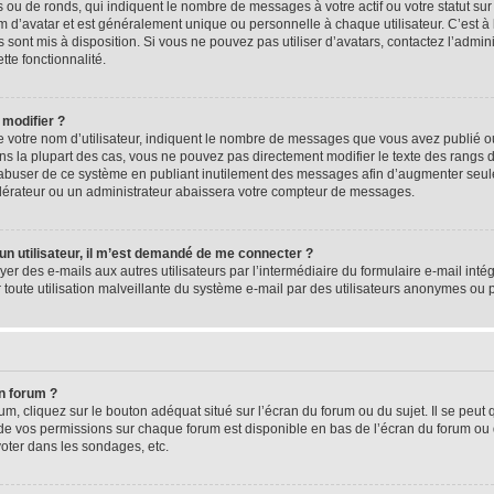
 ou de ronds, qui indiquent le nombre de messages à votre actif ou votre statut su
d’avatar et est généralement unique ou personnelle à chaque utilisateur. C’est à l
s sont mis à disposition. Si vous ne pouvez pas utiliser d’avatars, contactez l’admi
tte fonctionnalité.
 modifier ?
 votre nom d’utilisateur, indiquent le nombre de messages que vous avez publié ou 
ns la plupart des cas, vous ne pouvez pas directement modifier le texte des rangs du
s abuser de ce système en publiant inutilement des messages afin d’augmenter seu
odérateur ou un administrateur abaissera votre compteur de messages.
d’un utilisateur, il m’est demandé de me connecter ?
yer des e-mails aux autres utilisateurs par l’intermédiaire du formulaire e-mail intégr
 toute utilisation malveillante du système e-mail par des utilisateurs anonymes ou
n forum ?
m, cliquez sur le bouton adéquat situé sur l’écran du forum ou du sujet. Il se peut 
de vos permissions sur chaque forum est disponible en bas de l’écran du forum ou
oter dans les sondages, etc.