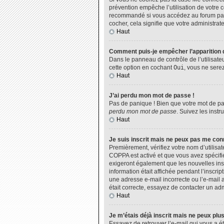
prévention empêche l’utilisation de votre 
recommandé si vous accédez au forum par u
cocher, cela signifie que votre administrate
Haut
Comment puis-je empêcher l’apparition de
Dans le panneau de contrôle de l’utilisate
cette option en cochant
Oui
, vous ne sere
Haut
J’ai perdu mon mot de passe !
Pas de panique ! Bien que votre mot de pas
perdu mon mot de passe
. Suivez les inst
Haut
Je suis inscrit mais ne peux pas me con
Premièrement, vérifiez votre nom d’utilisat
COPPA est activé et que vous avez spécifié
exigeront également que les nouvelles insc
information était affichée pendant l’inscri
une adresse e-mail incorrecte ou l’e-mail 
était correcte, essayez de contacter un adm
Haut
Je m’étais déjà inscrit mais ne peux plu
Essayez de retrouver l’e-mail qui vous a ét