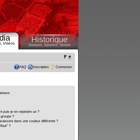
dia
Historique
s,
Vidéos
Joueurs,
Saisons,
Sedan
FAQ
Inscription
Connexion
sateurs
t puis-je en rejoindre un ?
 groupe ?
araissent dans une couleur différente ?
éfaut” ?