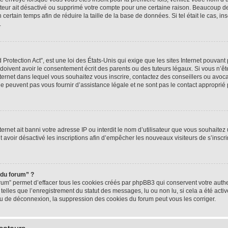
rateur ait désactivé ou supprimé votre compte pour une certaine raison. Beaucoup 
n certain temps afin de réduire la taille de la base de données. Si tel était le cas,
.
rotection Act”, est une loi des États-Unis qui exige que les sites Internet pouvant 
ivent avoir le consentement écrit des parents ou des tuteurs légaux. Si vous n’ête
nternet dans lequel vous souhaitez vous inscrire, contactez des conseillers ou avoc
e peuvent pas vous fournir d’assistance légale et ne sont pas le contact approprié
nternet ait banni votre adresse IP ou interdit le nom d’utilisateur que vous souhaitez u
t avoir désactivé les inscriptions afin d’empêcher les nouveaux visiteurs de s’inscrir
 du forum” ?
rum” permet d’effacer tous les cookies créés par phpBB3 qui conservent votre authen
telles que l’enregistrement du statut des messages, lu ou non lu, si cela a été activ
 de déconnexion, la suppression des cookies du forum peut vous les corriger.