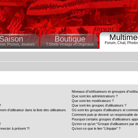
Multime
Saison
Boutique
Forum,
Chat,
Photo
ier,
Pronos,
Joueurs
T-Shirts Vintage et Originaux
Niveaux d’utilisateurs et groupes d’utili
Que sont les administrateurs ?
Que sont les modérateurs ?
?
Que sont les groupes d’utilisateurs ?
 d’utilisateur dans la liste des utilisateurs
Où sont les groupes d’utilisateurs et commen
Comment puis-je devenir un responsable de
Pourquoi certains groupes d’utilisateurs app
!
Qu’est-ce qu’un “Groupe d’utilisateurs par d
nnecter à présent ?!
Qu’est-ce que le lien “L’équipe” ?