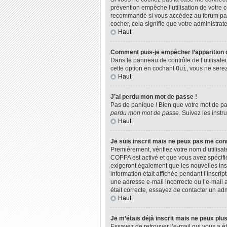
prévention empêche l’utilisation de votre 
recommandé si vous accédez au forum par u
cocher, cela signifie que votre administrate
Haut
Comment puis-je empêcher l’apparition de
Dans le panneau de contrôle de l’utilisate
cette option en cochant
Oui
, vous ne sere
Haut
J’ai perdu mon mot de passe !
Pas de panique ! Bien que votre mot de pas
perdu mon mot de passe
. Suivez les inst
Haut
Je suis inscrit mais ne peux pas me con
Premièrement, vérifiez votre nom d’utilisat
COPPA est activé et que vous avez spécifié
exigeront également que les nouvelles insc
information était affichée pendant l’inscri
une adresse e-mail incorrecte ou l’e-mail 
était correcte, essayez de contacter un adm
Haut
Je m’étais déjà inscrit mais ne peux plu
Essayez de retrouver l’e-mail qui vous a ét