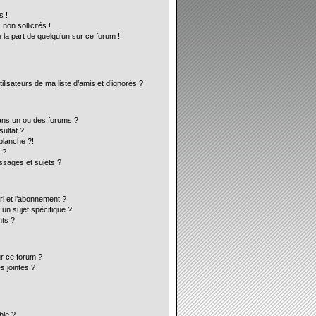
s !
on sollicités !
 la part de quelqu’un sur ce forum !
lisateurs de ma liste d’amis et d’ignorés ?
ans un ou des forums ?
ultat ?
blanche ?!
 ?
sages et sujets ?
ori et l’abonnement ?
un sujet spécifique ?
ts ?
ur ce forum ?
s jointes ?
ble ?