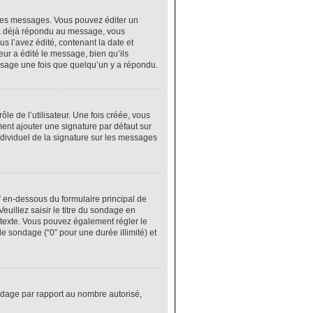
res messages. Vous pouvez éditer un
 a déjà répondu au message, vous
 l’avez édité, contenant la date et
eur a édité le message, bien qu’ils
ssage une fois que quelqu’un y a répondu.
e de l’utilisateur. Une fois créée, vous
ment ajouter une signature par défaut sur
ndividuel de la signature sur les messages
” en-dessous du formulaire principal de
euillez saisir le titre du sondage en
texte. Vous pouvez également régler le
le sondage (“0” pour une durée illimité) et
ondage par rapport au nombre autorisé,