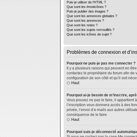
Puis-je utiliser de l’HTML ?
Que sont les émoticônes ?
Puis-je publier des images ?
Que sont les annonces globales ?
Que sont les annonces ?
Que sont les notes ?
Que sont les sujets verrouillés ?
Que sont les icônes de sujet ?
Problèmes de connexion et d’ins
Pourquoi ne puis-je pas me connecter ?
Il y a plusieurs raisons qui peuvent en êtr
contactez le propriétaire du forum afin de 
configuration de son côté et qu’il soit néce
Haut
Pourquoi ai-je besoin de m’inscrire, aprè
Vous pouvez ne pas le faire, il appartient
l’inscription vous donnera accès à des fo
privée, l’envoi d’e-mails aux autres utili
conséquence de le faire.
Haut
Pourquoi suis-je déconnecté automatiq
Si vous ne cochez pas la case
Me connect