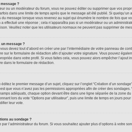
n message ?
eur ou un modérateur du forum, vous ne pouvez éditer ou supprimer que vos prop
rfois dans une limite de temps après que le message ait été publié. Si quelqu’un
us du message lorsque vous revenez au sujet qui énumère le nombre de fois que vous
n a effectué une réponse ; cela n’apparaîtra pas si un modérateur ou un administrat
raison. Veuillez noter que les utilisateurs normaux ne peuvent pas supprimer de me
à un message ?
ous devez tout d’abord en créer une par l’intermédiaire de votre panneau de contrôl
re
sur le formulaire de rédaction afin d’ajouter votre signature. Vous pouvez égale
priée dans votre profil. Si vous faites cela, vous pouvez alors empêcher l’ajout i
re dans le formulaire de rédaction.
éditez le premier message d’un sujet, cliquez sur l’onglet “Création d’un sondage
 c’est que vous n’avez pas les permissions appropriées afin de créer des sondages. V
champs adéquats, chaque option devant être dans une ligne séparée de la zone du 
onnant lors du vote “Options par utilisateur”, puis une limite de temps en jours pour 
ifier leur vote.
ptions au sondage ?
e par l’administrateur du forum. Si vous souhaitez ajouter plus d’options à votre s