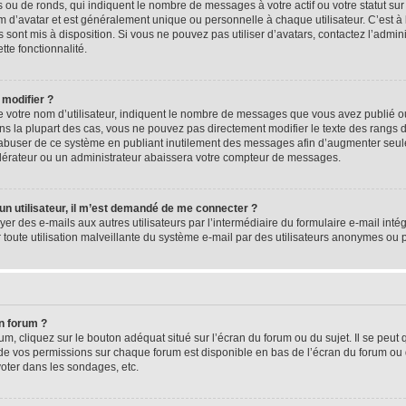
 ou de ronds, qui indiquent le nombre de messages à votre actif ou votre statut su
d’avatar et est généralement unique ou personnelle à chaque utilisateur. C’est à l
s sont mis à disposition. Si vous ne pouvez pas utiliser d’avatars, contactez l’admi
tte fonctionnalité.
 modifier ?
 votre nom d’utilisateur, indiquent le nombre de messages que vous avez publié ou 
ns la plupart des cas, vous ne pouvez pas directement modifier le texte des rangs du
s abuser de ce système en publiant inutilement des messages afin d’augmenter seu
odérateur ou un administrateur abaissera votre compteur de messages.
d’un utilisateur, il m’est demandé de me connecter ?
yer des e-mails aux autres utilisateurs par l’intermédiaire du formulaire e-mail intégr
 toute utilisation malveillante du système e-mail par des utilisateurs anonymes ou
n forum ?
m, cliquez sur le bouton adéquat situé sur l’écran du forum ou du sujet. Il se peut 
de vos permissions sur chaque forum est disponible en bas de l’écran du forum ou
oter dans les sondages, etc.