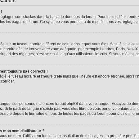
isateurs
 ?
vos réglages sont stockés dans la base de données du forum. Pour les modifier, rend
 toutes les pages du forum. Ce système vous permettra de modifier tous vos réglages 
glée sur un fuseau horaire différent de celui dans lequel vous êtes. Si tel était le 
seau horaire afin de trouver votre zone adéquate, par exemple Londres, Paris, New Yo
part des réglages, n’est accessible qu’aux utilisateurs inscrits. Si vous n’êtes pas i
n’est toujours pas correcte !
églé le fuseau horaire et l’heure d’été mais que l’heure est encore erronée, alors l’
 corriger.
re langue, soit personne n’a encore traduit phpBB dans votre langue. Essayez de dema
z. Si le pack de langue n’existe pas, vous êtes libre de vous porter volontaire afin 
ssible depuis le lien situé en bas de toutes les pages du forum) pour plus d’inform
s mon nom d’utilisateur ?
sous un nom d’utilisateur lors de la consultation de messages. La première peut êt