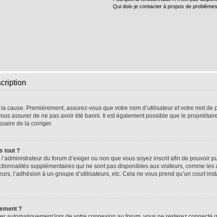
Qui dois-je contacter à propos de problèmes
cription
e la cause. Premièrement, assurez-vous que votre nom d’utilisateur et votre mot de pa
vous assurer de ne pas avoir été banni. Il est également possible que le propriétaire 
ssaire de la corriger.
s tout ?
 à l’administrateur du forum d’exiger ou non que vous soyez inscrit afin de pouvoir
nctionnalités supplémentaires qui ne sont pas disponibles aux visiteurs, comme les
sateurs, l’adhésion à un groupe d’utilisateurs, etc. Cela ne vous prend qu’un court 
uement ?
er automatiquement
lors de votre connexion au forum, vous ne resterez connecté q