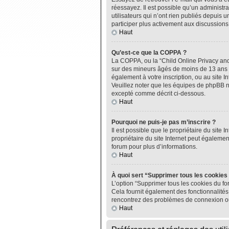
réessayez. Il est possible qu’un administ
utilisateurs qui n’ont rien publiés depuis u
participer plus activement aux discussions
Haut
Qu’est-ce que la COPPA ?
La COPPA, ou la “Child Online Privacy and P
sur des mineurs âgés de moins de 13 ans do
également à votre inscription, ou au site I
Veuillez noter que les équipes de phpBB n
excepté comme décrit ci-dessous.
Haut
Pourquoi ne puis-je pas m’inscrire ?
Il est possible que le propriétaire du site I
propriétaire du site Internet peut égalemen
forum pour plus d’informations.
Haut
À quoi sert “Supprimer tous les cookies
L’option “Supprimer tous les cookies du fo
Cela fournit également des fonctionnalités 
rencontrez des problèmes de connexion ou
Haut