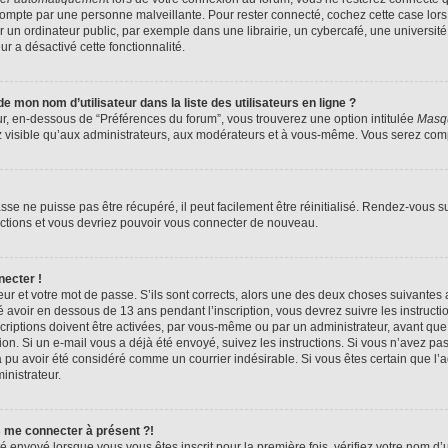
compte par une personne malveillante. Pour rester connecté, cochez cette case lors
n ordinateur public, par exemple dans une librairie, un cybercafé, une université,
ur a désactivé cette fonctionnalité.
 mon nom d’utilisateur dans la liste des utilisateurs en ligne ?
ur, en-dessous de “Préférences du forum”, vous trouverez une option intitulée
Masqu
z visible qu’aux administrateurs, aux modérateurs et à vous-même. Vous serez compt
se ne puisse pas être récupéré, il peut facilement être réinitialisé. Rendez-vous s
ructions et vous devriez pouvoir vous connecter de nouveau.
necter !
eur et votre mot de passe. S’ils sont corrects, alors une des deux choses suivantes a
 avoir en dessous de 13 ans pendant l’inscription, vous devrez suivre les instruct
riptions doivent être activées, par vous-même ou par un administrateur, avant que 
ption. Si un e-mail vous a déjà été envoyé, suivez les instructions. Si vous n’avez pa
a pu avoir été considéré comme un courrier indésirable. Si vous êtes certain que l
inistrateur.
s me connecter à présent ?!
é envoyé lorsque vous vous êtes inscrit pour la première fois, vérifiez votre nom d’u