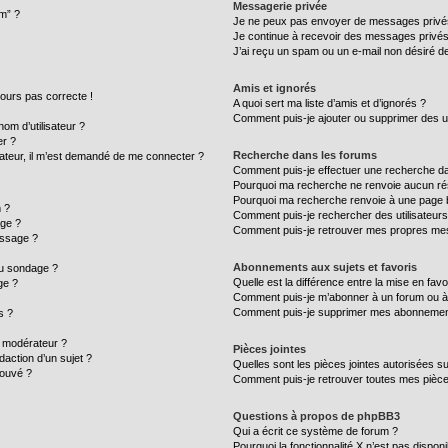
Messagerie privée
um” ?
Je ne peux pas envoyer de messages privé
Je continue à recevoir des messages privés n
J’ai reçu un spam ou un e-mail non désiré de
Amis et ignorés
ujours pas correcte !
A quoi sert ma liste d’amis et d’ignorés ?
Comment puis-je ajouter ou supprimer des uti
m d’utilisateur ?
er ?
Recherche dans les forums
ilisateur, il m’est demandé de me connecter ?
Comment puis-je effectuer une recherche d
Pourquoi ma recherche ne renvoie aucun rés
Pourquoi ma recherche renvoie à une page 
 ?
Comment puis-je rechercher des utilisateurs
age ?
Comment puis-je retrouver mes propres mes
essage ?
Abonnements aux sujets et favoris
au sondage ?
Quelle est la différence entre la mise en fav
ge ?
Comment puis-je m’abonner à un forum ou à 
Comment puis-je supprimer mes abonnemen
s ?
 modérateur ?
Pièces jointes
daction d’un sujet ?
Quelles sont les pièces jointes autorisées s
rouvé ?
Comment puis-je retrouver toutes mes pièce
Questions à propos de phpBB3
Qui a écrit ce système de forum ?
Pourquoi la fonctionnalité X n’est pas disponi