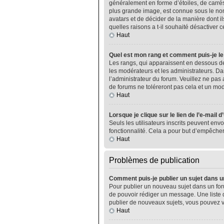
généralement en forme d’étoiles, de carrés
plus grande image, est connue sous le nom 
avatars et de décider de la manière dont il
quelles raisons a t-il souhaité désactiver ce
Haut
Quel est mon rang et comment puis-je le
Les rangs, qui apparaissent en dessous de
les modérateurs et les administrateurs. Da
l’administrateur du forum. Veuillez ne pa
de forums ne toléreront pas cela et un m
Haut
Lorsque je clique sur le lien de l’e-mail 
Seuls les utilisateurs inscrits peuvent envo
fonctionnalité. Cela a pour but d’empêcher
Haut
Problèmes de publication
Comment puis-je publier un sujet dans u
Pour publier un nouveau sujet dans un foru
de pouvoir rédiger un message. Une liste 
publier de nouveaux sujets, vous pouvez v
Haut