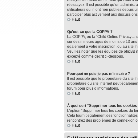
réessayez. Il est possible qu’un administ
utilisateurs qui n’ont rien publiés depuis u
participer plus activement aux discussions
Haut
Qu’est-ce que la COPPA ?
La COPPA, ou la “Child Online Privacy and P
sur des mineurs âgés de moins de 13 ans do
également à votre inscription, ou au site I
Veuillez noter que les équipes de phpBB n
excepté comme décrit ci-dessous.
Haut
Pourquoi ne puis-je pas m’inscrire ?
Il est possible que le propriétaire du site I
propriétaire du site Internet peut égalemen
forum pour plus d’informations.
Haut
À quoi sert “Supprimer tous les cookies
L’option “Supprimer tous les cookies du fo
Cela fournit également des fonctionnalités 
rencontrez des problèmes de connexion ou
Haut