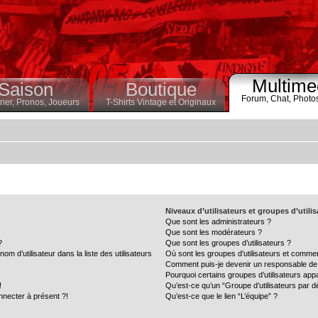
Multime
Saison
Boutique
Forum,
Chat,
Photo
ier,
Pronos,
Joueurs
T-Shirts Vintage et Originaux
Niveaux d’utilisateurs et groupes d’utili
Que sont les administrateurs ?
Que sont les modérateurs ?
?
Que sont les groupes d’utilisateurs ?
 d’utilisateur dans la liste des utilisateurs
Où sont les groupes d’utilisateurs et commen
Comment puis-je devenir un responsable de
Pourquoi certains groupes d’utilisateurs app
!
Qu’est-ce qu’un “Groupe d’utilisateurs par d
nnecter à présent ?!
Qu’est-ce que le lien “L’équipe” ?