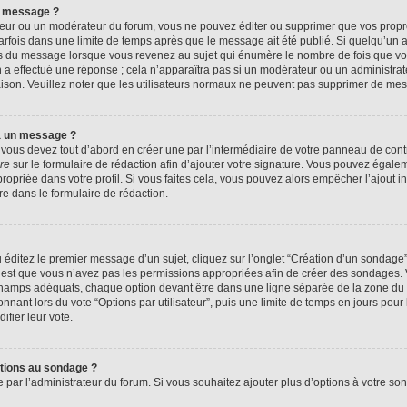
n message ?
eur ou un modérateur du forum, vous ne pouvez éditer ou supprimer que vos prop
rfois dans une limite de temps après que le message ait été publié. Si quelqu’un
us du message lorsque vous revenez au sujet qui énumère le nombre de fois que vous
n a effectué une réponse ; cela n’apparaîtra pas si un modérateur ou un administrat
raison. Veuillez noter que les utilisateurs normaux ne peuvent pas supprimer de me
à un message ?
ous devez tout d’abord en créer une par l’intermédiaire de votre panneau de contrôl
re
sur le formulaire de rédaction afin d’ajouter votre signature. Vous pouvez égale
priée dans votre profil. Si vous faites cela, vous pouvez alors empêcher l’ajout i
re dans le formulaire de rédaction.
éditez le premier message d’un sujet, cliquez sur l’onglet “Création d’un sondage
 c’est que vous n’avez pas les permissions appropriées afin de créer des sondages. V
champs adéquats, chaque option devant être dans une ligne séparée de la zone du 
onnant lors du vote “Options par utilisateur”, puis une limite de temps en jours pour 
ifier leur vote.
ptions au sondage ?
e par l’administrateur du forum. Si vous souhaitez ajouter plus d’options à votre s