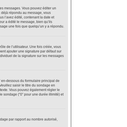
res messages. Vous pouvez éditer un
 a déjà répondu au message, vous
 l’avez édité, contenant la date et
eur a édité le message, bien qu’ils
ssage une fois que quelqu’un y a répondu.
e de l’utilisateur. Une fois créée, vous
ment ajouter une signature par défaut sur
ndividuel de la signature sur les messages
” en-dessous du formulaire principal de
euillez saisir le titre du sondage en
texte. Vous pouvez également régler le
le sondage (“0” pour une durée illimité) et
ondage par rapport au nombre autorisé,