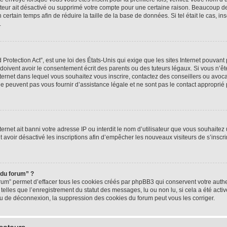
rateur ait désactivé ou supprimé votre compte pour une certaine raison. Beaucoup 
n certain temps afin de réduire la taille de la base de données. Si tel était le cas,
.
rotection Act”, est une loi des États-Unis qui exige que les sites Internet pouvant 
ivent avoir le consentement écrit des parents ou des tuteurs légaux. Si vous n’ête
nternet dans lequel vous souhaitez vous inscrire, contactez des conseillers ou avoc
e peuvent pas vous fournir d’assistance légale et ne sont pas le contact approprié
nternet ait banni votre adresse IP ou interdit le nom d’utilisateur que vous souhaitez u
t avoir désactivé les inscriptions afin d’empêcher les nouveaux visiteurs de s’inscrir
 du forum” ?
rum” permet d’effacer tous les cookies créés par phpBB3 qui conservent votre authen
telles que l’enregistrement du statut des messages, lu ou non lu, si cela a été activ
 de déconnexion, la suppression des cookies du forum peut vous les corriger.