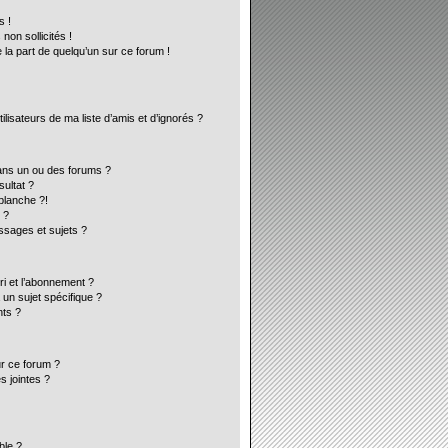
s !
on sollicités !
 la part de quelqu’un sur ce forum !
lisateurs de ma liste d’amis et d’ignorés ?
ans un ou des forums ?
ultat ?
blanche ?!
 ?
sages et sujets ?
ori et l’abonnement ?
un sujet spécifique ?
ts ?
ur ce forum ?
s jointes ?
ble ?