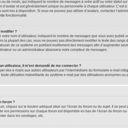
 ou de ronds, qui indiquent le nombre de messages à votre actif ou votre statut su
d’avatar et est généralement unique ou personnelle à chaque utilisateur. C’est à l
s sont mis à disposition. Si vous ne pouvez pas utiliser d’avatars, contactez l’admi
tte fonctionnalité.
 modifier ?
 votre nom d’utilisateur, indiquent le nombre de messages que vous avez publié ou 
ns la plupart des cas, vous ne pouvez pas directement modifier le texte des rangs du
s abuser de ce système en publiant inutilement des messages afin d’augmenter seu
odérateur ou un administrateur abaissera votre compteur de messages.
d’un utilisateur, il m’est demandé de me connecter ?
yer des e-mails aux autres utilisateurs par l’intermédiaire du formulaire e-mail intégr
 toute utilisation malveillante du système e-mail par des utilisateurs anonymes ou
n forum ?
m, cliquez sur le bouton adéquat situé sur l’écran du forum ou du sujet. Il se peut 
de vos permissions sur chaque forum est disponible en bas de l’écran du forum ou
oter dans les sondages, etc.