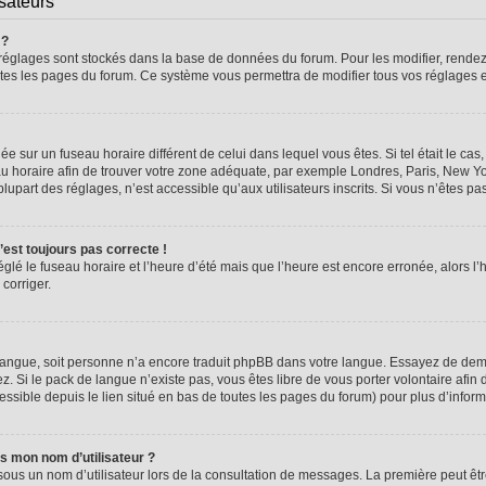
isateurs
 ?
vos réglages sont stockés dans la base de données du forum. Pour les modifier, rend
 toutes les pages du forum. Ce système vous permettra de modifier tous vos réglages 
glée sur un fuseau horaire différent de celui dans lequel vous êtes. Si tel était le 
seau horaire afin de trouver votre zone adéquate, par exemple Londres, Paris, New Yo
part des réglages, n’est accessible qu’aux utilisateurs inscrits. Si vous n’êtes pas i
n’est toujours pas correcte !
églé le fuseau horaire et l’heure d’été mais que l’heure est encore erronée, alors l’
 corriger.
re langue, soit personne n’a encore traduit phpBB dans votre langue. Essayez de dema
z. Si le pack de langue n’existe pas, vous êtes libre de vous porter volontaire afin 
ssible depuis le lien situé en bas de toutes les pages du forum) pour plus d’inform
s mon nom d’utilisateur ?
sous un nom d’utilisateur lors de la consultation de messages. La première peut êt