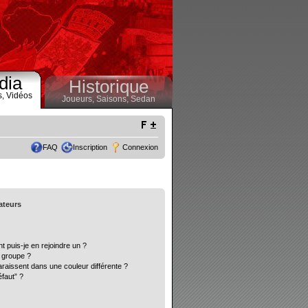
dia
Historique
s,
Vidéos
Joueurs,
Saisons,
Sedan
FAQ
Inscription
Connexion
sateurs
t puis-je en rejoindre un ?
 groupe ?
araissent dans une couleur différente ?
éfaut” ?