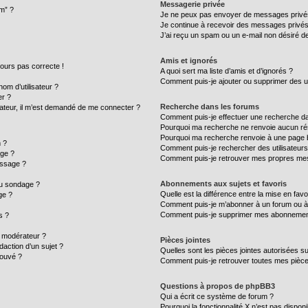
Messagerie privée
um” ?
Je ne peux pas envoyer de messages privé
Je continue à recevoir des messages privés n
J’ai reçu un spam ou un e-mail non désiré de
Amis et ignorés
ujours pas correcte !
A quoi sert ma liste d’amis et d’ignorés ?
Comment puis-je ajouter ou supprimer des uti
m d’utilisateur ?
er ?
Recherche dans les forums
ilisateur, il m’est demandé de me connecter ?
Comment puis-je effectuer une recherche d
Pourquoi ma recherche ne renvoie aucun rés
Pourquoi ma recherche renvoie à une page 
 ?
Comment puis-je rechercher des utilisateurs
age ?
Comment puis-je retrouver mes propres mes
essage ?
Abonnements aux sujets et favoris
au sondage ?
Quelle est la différence entre la mise en fav
ge ?
Comment puis-je m’abonner à un forum ou à 
Comment puis-je supprimer mes abonnemen
s ?
 modérateur ?
Pièces jointes
daction d’un sujet ?
Quelles sont les pièces jointes autorisées s
rouvé ?
Comment puis-je retrouver toutes mes pièce
Questions à propos de phpBB3
Qui a écrit ce système de forum ?
Pourquoi la fonctionnalité X n’est pas disponi