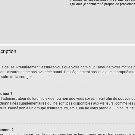
Qui dois-je contacter à propos de problèmes
cription
e la cause. Premièrement, assurez-vous que votre nom d’utilisateur et votre mot de pa
vous assurer de ne pas avoir été banni. Il est également possible que le propriétaire 
ssaire de la corriger.
s tout ?
 à l’administrateur du forum d’exiger ou non que vous soyez inscrit afin de pouvoir
nctionnalités supplémentaires qui ne sont pas disponibles aux visiteurs, comme les
sateurs, l’adhésion à un groupe d’utilisateurs, etc. Cela ne vous prend qu’un court 
uement ?
er automatiquement
lors de votre connexion au forum, vous ne resterez connecté q