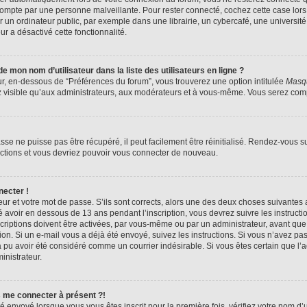
compte par une personne malveillante. Pour rester connecté, cochez cette case lors
n ordinateur public, par exemple dans une librairie, un cybercafé, une université,
ur a désactivé cette fonctionnalité.
 mon nom d’utilisateur dans la liste des utilisateurs en ligne ?
ur, en-dessous de “Préférences du forum”, vous trouverez une option intitulée
Masqu
z visible qu’aux administrateurs, aux modérateurs et à vous-même. Vous serez compt
se ne puisse pas être récupéré, il peut facilement être réinitialisé. Rendez-vous s
ructions et vous devriez pouvoir vous connecter de nouveau.
necter !
eur et votre mot de passe. S’ils sont corrects, alors une des deux choses suivantes a
 avoir en dessous de 13 ans pendant l’inscription, vous devrez suivre les instruct
riptions doivent être activées, par vous-même ou par un administrateur, avant que 
ption. Si un e-mail vous a déjà été envoyé, suivez les instructions. Si vous n’avez pa
a pu avoir été considéré comme un courrier indésirable. Si vous êtes certain que l
inistrateur.
s me connecter à présent ?!
é envoyé lorsque vous vous êtes inscrit pour la première fois, vérifiez votre nom d’u