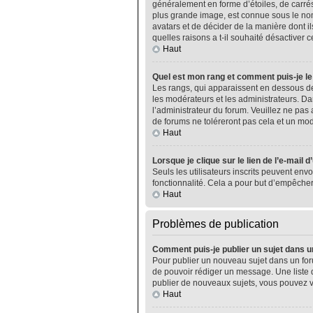
généralement en forme d’étoiles, de carrés
plus grande image, est connue sous le nom 
avatars et de décider de la manière dont il
quelles raisons a t-il souhaité désactiver ce
Haut
Quel est mon rang et comment puis-je le
Les rangs, qui apparaissent en dessous de
les modérateurs et les administrateurs. Da
l’administrateur du forum. Veuillez ne pa
de forums ne toléreront pas cela et un m
Haut
Lorsque je clique sur le lien de l’e-mail 
Seuls les utilisateurs inscrits peuvent envo
fonctionnalité. Cela a pour but d’empêcher
Haut
Problèmes de publication
Comment puis-je publier un sujet dans u
Pour publier un nouveau sujet dans un foru
de pouvoir rédiger un message. Une liste 
publier de nouveaux sujets, vous pouvez v
Haut