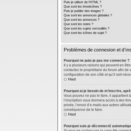
Puis-je utiliser de l’HTML ?
Que sont les émoticônes ?
Puis-je publier des images ?
Que sont les annonces globales ?
Que sont les annonces ?
Que sont les notes ?
Que sont les sujets verrouillés ?
Que sont les icônes de sujet ?
Problèmes de connexion et d’ins
Pourquoi ne puis-je pas me connecter ?
Il y a plusieurs raisons qui peuvent en êtr
contactez le propriétaire du forum afin de 
configuration de son côté et qu’il soit néce
Haut
Pourquoi ai-je besoin de m’inscrire, aprè
Vous pouvez ne pas le faire, il appartient
l’inscription vous donnera accès à des fo
privée, l’envoi d’e-mails aux autres utili
conséquence de le faire.
Haut
Pourquoi suis-je déconnecté automatiq
Si vous ne cochez pas la case
Me connect