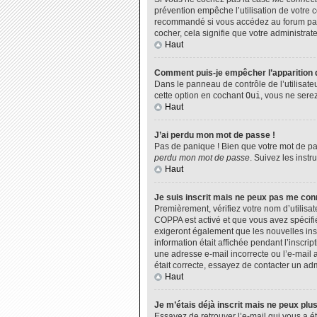
prévention empêche l’utilisation de votre 
recommandé si vous accédez au forum par u
cocher, cela signifie que votre administrate
Haut
Comment puis-je empêcher l’apparition de
Dans le panneau de contrôle de l’utilisate
cette option en cochant
Oui
, vous ne sere
Haut
J’ai perdu mon mot de passe !
Pas de panique ! Bien que votre mot de pas
perdu mon mot de passe
. Suivez les inst
Haut
Je suis inscrit mais ne peux pas me con
Premièrement, vérifiez votre nom d’utilisat
COPPA est activé et que vous avez spécifié
exigeront également que les nouvelles insc
information était affichée pendant l’inscri
une adresse e-mail incorrecte ou l’e-mail 
était correcte, essayez de contacter un adm
Haut
Je m’étais déjà inscrit mais ne peux plu
Essayez de retrouver l’e-mail qui vous a ét