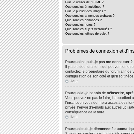
Puis-je utiliser de l’HTML ?
Que sont les émoticônes ?
Puis-je publier des images ?
Que sont les annonces globales ?
Que sont les annonces ?
Que sont les notes ?
Que sont les sujets verrouillés ?
Que sont les icônes de sujet ?
Problèmes de connexion et d’ins
Pourquoi ne puis-je pas me connecter ?
Il y a plusieurs raisons qui peuvent en êtr
contactez le propriétaire du forum afin de 
configuration de son côté et qu’il soit néce
Haut
Pourquoi ai-je besoin de m’inscrire, aprè
Vous pouvez ne pas le faire, il appartient
l’inscription vous donnera accès à des fo
privée, l’envoi d’e-mails aux autres utili
conséquence de le faire.
Haut
Pourquoi suis-je déconnecté automatiq
Si vous ne cochez pas la case
Me connect