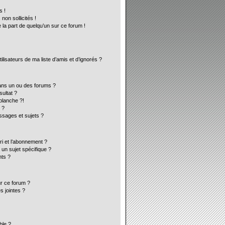
s !
on sollicités !
 la part de quelqu’un sur ce forum !
lisateurs de ma liste d’amis et d’ignorés ?
ans un ou des forums ?
ultat ?
blanche ?!
 ?
sages et sujets ?
ori et l’abonnement ?
un sujet spécifique ?
ts ?
ur ce forum ?
s jointes ?
ble ?