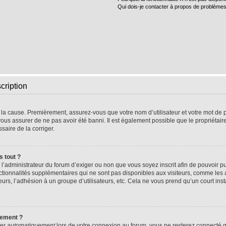
Qui dois-je contacter à propos de problèmes
cription
e la cause. Premièrement, assurez-vous que votre nom d’utilisateur et votre mot de pa
vous assurer de ne pas avoir été banni. Il est également possible que le propriétaire 
ssaire de la corriger.
s tout ?
 à l’administrateur du forum d’exiger ou non que vous soyez inscrit afin de pouvoir
nctionnalités supplémentaires qui ne sont pas disponibles aux visiteurs, comme les
sateurs, l’adhésion à un groupe d’utilisateurs, etc. Cela ne vous prend qu’un court 
uement ?
er automatiquement
lors de votre connexion au forum, vous ne resterez connecté q