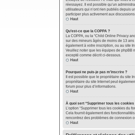
réessayez. Il est possible qu’un administ
utilisateurs qui n’ont rien publiés depuis u
participer plus activement aux discussions
Haut
Qu’est-ce que la COPPA ?
La COPPA, ou la “Child Online Privacy and P
sur des mineurs âgés de moins de 13 ans do
également à votre inscription, ou au site I
Veuillez noter que les équipes de phpBB n
excepté comme décrit ci-dessous.
Haut
Pourquoi ne puis-je pas m’inscrire ?
Il est possible que le propriétaire du site I
propriétaire du site Internet peut égalemen
forum pour plus d’informations.
Haut
À quoi sert “Supprimer tous les cookies
L’option “Supprimer tous les cookies du fo
Cela fournit également des fonctionnalités 
rencontrez des problèmes de connexion ou
Haut