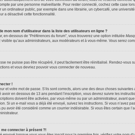
compte par une personne malveillante. Pour rester connecté, cochez cette case lors
n ordinateur public, par exemple dans une librairie, un cybercafé, une université,
ur a désactivé cette fonctionnalité.
 mon nom d’utilisateur dans la liste des utilisateurs en ligne ?
ur, en-dessous de “Préférences du forum”, vous trouverez une option intitulée
Masqu
z visible qu’aux administrateurs, aux modérateurs et à vous-même. Vous serez compt
se ne puisse pas être récupéré, il peut facilement être réinitialisé. Rendez-vous s
ructions et vous devriez pouvoir vous connecter de nouveau.
necter !
eur et votre mot de passe. S’ils sont corrects, alors une des deux choses suivantes a
 avoir en dessous de 13 ans pendant l’inscription, vous devrez suivre les instruct
riptions doivent être activées, par vous-même ou par un administrateur, avant que 
ption. Si un e-mail vous a déjà été envoyé, suivez les instructions. Si vous n’avez pa
a pu avoir été considéré comme un courrier indésirable. Si vous êtes certain que l
inistrateur.
s me connecter à présent ?!
é envoyé lorsque vous vous êtes inscrit pour la première fois, vérifiez votre nom d’u