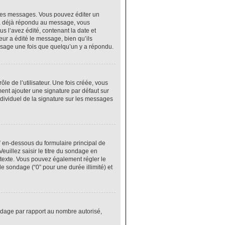
res messages. Vous pouvez éditer un
 a déjà répondu au message, vous
 l’avez édité, contenant la date et
eur a édité le message, bien qu’ils
ssage une fois que quelqu’un y a répondu.
e de l’utilisateur. Une fois créée, vous
ment ajouter une signature par défaut sur
ndividuel de la signature sur les messages
” en-dessous du formulaire principal de
euillez saisir le titre du sondage en
texte. Vous pouvez également régler le
le sondage (“0” pour une durée illimité) et
ondage par rapport au nombre autorisé,