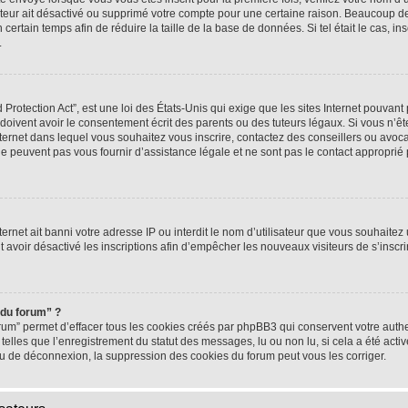
rateur ait désactivé ou supprimé votre compte pour une certaine raison. Beaucoup 
n certain temps afin de réduire la taille de la base de données. Si tel était le cas,
.
rotection Act”, est une loi des États-Unis qui exige que les sites Internet pouvant 
ivent avoir le consentement écrit des parents ou des tuteurs légaux. Si vous n’ête
nternet dans lequel vous souhaitez vous inscrire, contactez des conseillers ou avoc
e peuvent pas vous fournir d’assistance légale et ne sont pas le contact approprié
nternet ait banni votre adresse IP ou interdit le nom d’utilisateur que vous souhaitez u
t avoir désactivé les inscriptions afin d’empêcher les nouveaux visiteurs de s’inscrir
 du forum” ?
rum” permet d’effacer tous les cookies créés par phpBB3 qui conservent votre authen
telles que l’enregistrement du statut des messages, lu ou non lu, si cela a été activ
 de déconnexion, la suppression des cookies du forum peut vous les corriger.