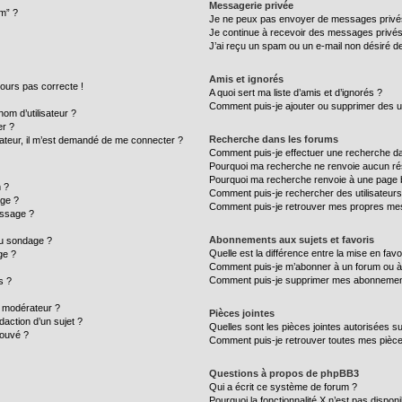
Messagerie privée
um” ?
Je ne peux pas envoyer de messages privé
Je continue à recevoir des messages privés n
J’ai reçu un spam ou un e-mail non désiré de
Amis et ignorés
ujours pas correcte !
A quoi sert ma liste d’amis et d’ignorés ?
Comment puis-je ajouter ou supprimer des uti
m d’utilisateur ?
er ?
Recherche dans les forums
ilisateur, il m’est demandé de me connecter ?
Comment puis-je effectuer une recherche d
Pourquoi ma recherche ne renvoie aucun rés
Pourquoi ma recherche renvoie à une page 
 ?
Comment puis-je rechercher des utilisateurs
age ?
Comment puis-je retrouver mes propres mes
essage ?
Abonnements aux sujets et favoris
au sondage ?
Quelle est la différence entre la mise en fav
ge ?
Comment puis-je m’abonner à un forum ou à 
Comment puis-je supprimer mes abonnemen
s ?
 modérateur ?
Pièces jointes
daction d’un sujet ?
Quelles sont les pièces jointes autorisées s
rouvé ?
Comment puis-je retrouver toutes mes pièce
Questions à propos de phpBB3
Qui a écrit ce système de forum ?
Pourquoi la fonctionnalité X n’est pas disponi