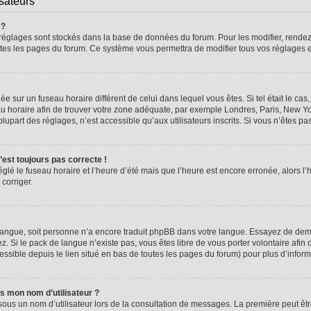
isateurs
 ?
vos réglages sont stockés dans la base de données du forum. Pour les modifier, rend
 toutes les pages du forum. Ce système vous permettra de modifier tous vos réglages 
glée sur un fuseau horaire différent de celui dans lequel vous êtes. Si tel était le 
seau horaire afin de trouver votre zone adéquate, par exemple Londres, Paris, New Yo
part des réglages, n’est accessible qu’aux utilisateurs inscrits. Si vous n’êtes pas i
n’est toujours pas correcte !
églé le fuseau horaire et l’heure d’été mais que l’heure est encore erronée, alors l’
 corriger.
re langue, soit personne n’a encore traduit phpBB dans votre langue. Essayez de dema
z. Si le pack de langue n’existe pas, vous êtes libre de vous porter volontaire afin 
ssible depuis le lien situé en bas de toutes les pages du forum) pour plus d’inform
s mon nom d’utilisateur ?
sous un nom d’utilisateur lors de la consultation de messages. La première peut êt