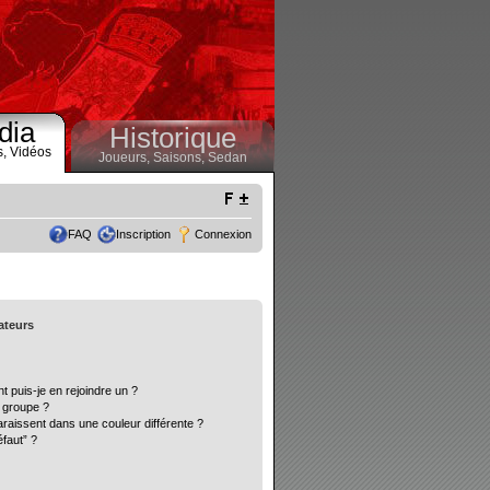
dia
Historique
s,
Vidéos
Joueurs,
Saisons,
Sedan
FAQ
Inscription
Connexion
sateurs
t puis-je en rejoindre un ?
 groupe ?
araissent dans une couleur différente ?
éfaut” ?