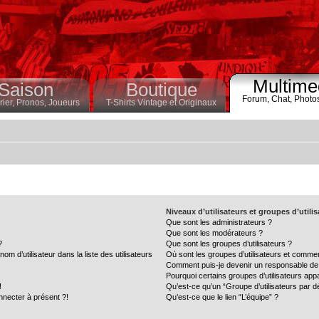
Multime
Saison
Boutique
Forum,
Chat,
Photo
ier,
Pronos,
Joueurs
T-Shirts Vintage et Originaux
Niveaux d’utilisateurs et groupes d’utili
Que sont les administrateurs ?
Que sont les modérateurs ?
?
Que sont les groupes d’utilisateurs ?
 d’utilisateur dans la liste des utilisateurs
Où sont les groupes d’utilisateurs et commen
Comment puis-je devenir un responsable de
Pourquoi certains groupes d’utilisateurs app
!
Qu’est-ce qu’un “Groupe d’utilisateurs par d
nnecter à présent ?!
Qu’est-ce que le lien “L’équipe” ?