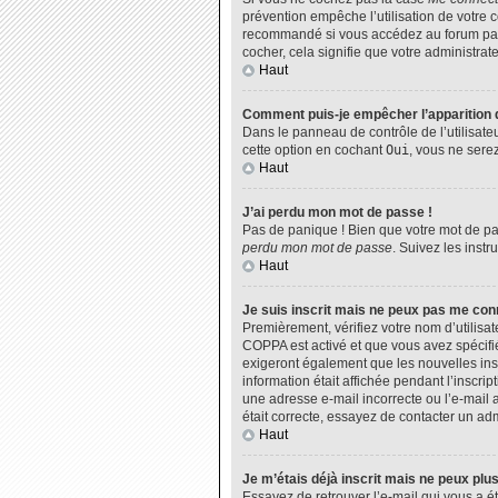
prévention empêche l’utilisation de votre 
recommandé si vous accédez au forum par u
cocher, cela signifie que votre administrate
Haut
Comment puis-je empêcher l’apparition de
Dans le panneau de contrôle de l’utilisate
cette option en cochant
Oui
, vous ne sere
Haut
J’ai perdu mon mot de passe !
Pas de panique ! Bien que votre mot de pas
perdu mon mot de passe
. Suivez les inst
Haut
Je suis inscrit mais ne peux pas me con
Premièrement, vérifiez votre nom d’utilisat
COPPA est activé et que vous avez spécifié
exigeront également que les nouvelles insc
information était affichée pendant l’inscri
une adresse e-mail incorrecte ou l’e-mail 
était correcte, essayez de contacter un adm
Haut
Je m’étais déjà inscrit mais ne peux plu
Essayez de retrouver l’e-mail qui vous a ét