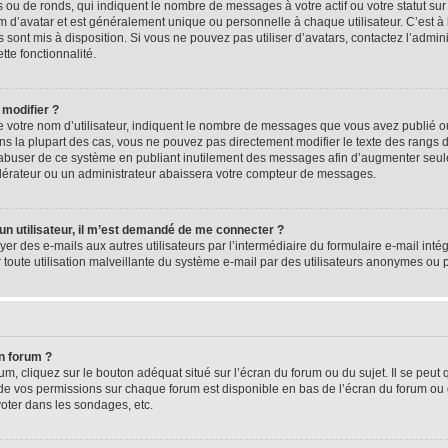
 ou de ronds, qui indiquent le nombre de messages à votre actif ou votre statut su
d’avatar et est généralement unique ou personnelle à chaque utilisateur. C’est à l
s sont mis à disposition. Si vous ne pouvez pas utiliser d’avatars, contactez l’admi
tte fonctionnalité.
 modifier ?
 votre nom d’utilisateur, indiquent le nombre de messages que vous avez publié ou 
ns la plupart des cas, vous ne pouvez pas directement modifier le texte des rangs du
s abuser de ce système en publiant inutilement des messages afin d’augmenter seu
odérateur ou un administrateur abaissera votre compteur de messages.
d’un utilisateur, il m’est demandé de me connecter ?
yer des e-mails aux autres utilisateurs par l’intermédiaire du formulaire e-mail intégr
 toute utilisation malveillante du système e-mail par des utilisateurs anonymes ou
n forum ?
m, cliquez sur le bouton adéquat situé sur l’écran du forum ou du sujet. Il se peut 
de vos permissions sur chaque forum est disponible en bas de l’écran du forum ou
oter dans les sondages, etc.