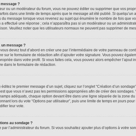
n message ?
eur ou un modérateur du forum, vous ne pouvez éditer ou supprimer que vos prop
rfois dans une limite de temps après que le message ait été publié. Si quelqu’un
us du message lorsque vous revenez au sujet qui énumère le nombre de fois que vous
n a effectué une réponse ; cela n’apparaîtra pas si un modérateur ou un administrat
raison. Veuillez noter que les utilisateurs normaux ne peuvent pas supprimer de me
à un message ?
ous devez tout d’abord en créer une par l’intermédiaire de votre panneau de contrôl
re
sur le formulaire de rédaction afin d’ajouter votre signature. Vous pouvez égale
priée dans votre profil. Si vous faites cela, vous pouvez alors empêcher l’ajout i
re dans le formulaire de rédaction.
éditez le premier message d’un sujet, cliquez sur l’onglet “Création d’un sondage
 c’est que vous n’avez pas les permissions appropriées afin de créer des sondages. V
champs adéquats, chaque option devant être dans une ligne séparée de la zone du 
onnant lors du vote “Options par utilisateur”, puis une limite de temps en jours pour 
ifier leur vote.
ptions au sondage ?
e par l’administrateur du forum. Si vous souhaitez ajouter plus d’options à votre s