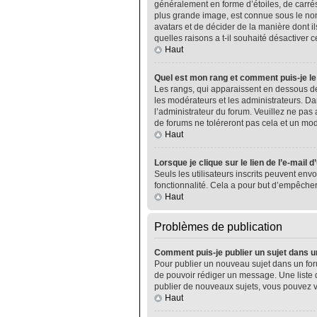
généralement en forme d’étoiles, de carrés
plus grande image, est connue sous le nom 
avatars et de décider de la manière dont il
quelles raisons a t-il souhaité désactiver ce
Haut
Quel est mon rang et comment puis-je le
Les rangs, qui apparaissent en dessous de
les modérateurs et les administrateurs. Da
l’administrateur du forum. Veuillez ne pa
de forums ne toléreront pas cela et un m
Haut
Lorsque je clique sur le lien de l’e-mail 
Seuls les utilisateurs inscrits peuvent envo
fonctionnalité. Cela a pour but d’empêcher
Haut
Problèmes de publication
Comment puis-je publier un sujet dans u
Pour publier un nouveau sujet dans un foru
de pouvoir rédiger un message. Une liste 
publier de nouveaux sujets, vous pouvez v
Haut