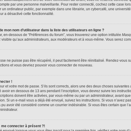
compte par une personne malveillante. Pour rester connecté, cochez cette case lors
n ordinateur public, par exemple dans une librairie, un cybercafé, une université,
ur a désactivé cette fonctionnalité.
 mon nom d’utilisateur dans la liste des utilisateurs en ligne ?
ur, en-dessous de “Préférences du forum”, vous trouverez une option intitulée
Masqu
z visible qu’aux administrateurs, aux modérateurs et à vous-même. Vous serez compt
se ne puisse pas être récupéré, il peut facilement être réinitialisé. Rendez-vous s
ructions et vous devriez pouvoir vous connecter de nouveau.
necter !
eur et votre mot de passe. S’ils sont corrects, alors une des deux choses suivantes a
 avoir en dessous de 13 ans pendant l’inscription, vous devrez suivre les instruct
riptions doivent être activées, par vous-même ou par un administrateur, avant que 
ption. Si un e-mail vous a déjà été envoyé, suivez les instructions. Si vous n’avez pa
a pu avoir été considéré comme un courrier indésirable. Si vous êtes certain que l
inistrateur.
s me connecter à présent ?!
é envoyé lorsque vous vous êtes inscrit pour la première fois, vérifiez votre nom d’u