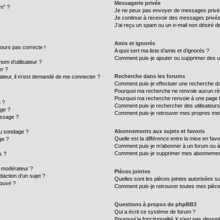
Messagerie privée
um” ?
Je ne peux pas envoyer de messages privé
Je continue à recevoir des messages privés n
J’ai reçu un spam ou un e-mail non désiré de
Amis et ignorés
ujours pas correcte !
A quoi sert ma liste d’amis et d’ignorés ?
Comment puis-je ajouter ou supprimer des uti
m d’utilisateur ?
er ?
Recherche dans les forums
ilisateur, il m’est demandé de me connecter ?
Comment puis-je effectuer une recherche d
Pourquoi ma recherche ne renvoie aucun rés
Pourquoi ma recherche renvoie à une page 
 ?
Comment puis-je rechercher des utilisateurs
age ?
Comment puis-je retrouver mes propres mes
essage ?
Abonnements aux sujets et favoris
au sondage ?
Quelle est la différence entre la mise en fav
ge ?
Comment puis-je m’abonner à un forum ou à 
Comment puis-je supprimer mes abonnemen
s ?
 modérateur ?
Pièces jointes
daction d’un sujet ?
Quelles sont les pièces jointes autorisées s
rouvé ?
Comment puis-je retrouver toutes mes pièce
Questions à propos de phpBB3
Qui a écrit ce système de forum ?
Pourquoi la fonctionnalité X n’est pas disponi