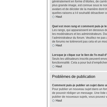
généralement en forme d’étoiles, de carrés
plus grande image, est connue sous le nom 
avatars et de décider de la manière dont il
quelles raisons a t-il souhaité désactiver ce
Haut
Quel est mon rang et comment puis-je le
Les rangs, qui apparaissent en dessous de
les modérateurs et les administrateurs. Da
l’administrateur du forum. Veuillez ne pa
de forums ne toléreront pas cela et un m
Haut
Lorsque je clique sur le lien de l’e-mail 
Seuls les utilisateurs inscrits peuvent envo
fonctionnalité. Cela a pour but d’empêcher
Haut
Problèmes de publication
Comment puis-je publier un sujet dans u
Pour publier un nouveau sujet dans un foru
de pouvoir rédiger un message. Une liste 
publier de nouveaux sujets, vous pouvez v
Haut