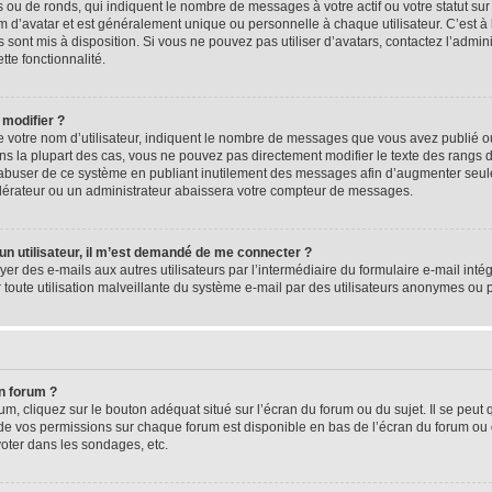
 ou de ronds, qui indiquent le nombre de messages à votre actif ou votre statut su
d’avatar et est généralement unique ou personnelle à chaque utilisateur. C’est à l
s sont mis à disposition. Si vous ne pouvez pas utiliser d’avatars, contactez l’admi
tte fonctionnalité.
 modifier ?
 votre nom d’utilisateur, indiquent le nombre de messages que vous avez publié ou 
ns la plupart des cas, vous ne pouvez pas directement modifier le texte des rangs du
s abuser de ce système en publiant inutilement des messages afin d’augmenter seu
odérateur ou un administrateur abaissera votre compteur de messages.
d’un utilisateur, il m’est demandé de me connecter ?
yer des e-mails aux autres utilisateurs par l’intermédiaire du formulaire e-mail intégr
 toute utilisation malveillante du système e-mail par des utilisateurs anonymes ou
n forum ?
m, cliquez sur le bouton adéquat situé sur l’écran du forum ou du sujet. Il se peut 
de vos permissions sur chaque forum est disponible en bas de l’écran du forum ou
oter dans les sondages, etc.