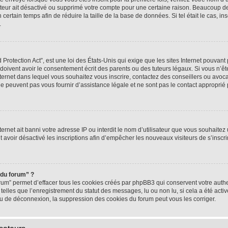
rateur ait désactivé ou supprimé votre compte pour une certaine raison. Beaucoup 
n certain temps afin de réduire la taille de la base de données. Si tel était le cas,
.
rotection Act”, est une loi des États-Unis qui exige que les sites Internet pouvant 
ivent avoir le consentement écrit des parents ou des tuteurs légaux. Si vous n’ête
nternet dans lequel vous souhaitez vous inscrire, contactez des conseillers ou avoc
e peuvent pas vous fournir d’assistance légale et ne sont pas le contact approprié
nternet ait banni votre adresse IP ou interdit le nom d’utilisateur que vous souhaitez u
t avoir désactivé les inscriptions afin d’empêcher les nouveaux visiteurs de s’inscrir
 du forum” ?
rum” permet d’effacer tous les cookies créés par phpBB3 qui conservent votre authen
telles que l’enregistrement du statut des messages, lu ou non lu, si cela a été activ
 de déconnexion, la suppression des cookies du forum peut vous les corriger.