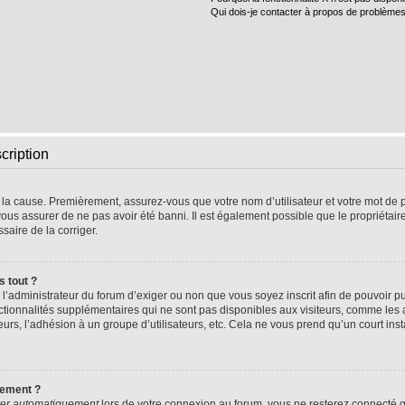
Qui dois-je contacter à propos de problèmes
cription
e la cause. Premièrement, assurez-vous que votre nom d’utilisateur et votre mot de pa
vous assurer de ne pas avoir été banni. Il est également possible que le propriétaire 
ssaire de la corriger.
s tout ?
 à l’administrateur du forum d’exiger ou non que vous soyez inscrit afin de pouvoir
nctionnalités supplémentaires qui ne sont pas disponibles aux visiteurs, comme les
sateurs, l’adhésion à un groupe d’utilisateurs, etc. Cela ne vous prend qu’un court 
uement ?
er automatiquement
lors de votre connexion au forum, vous ne resterez connecté q