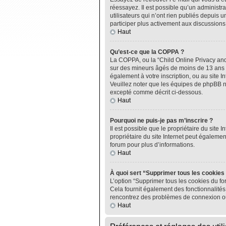
réessayez. Il est possible qu’un administ
utilisateurs qui n’ont rien publiés depuis u
participer plus activement aux discussions
Haut
Qu’est-ce que la COPPA ?
La COPPA, ou la “Child Online Privacy and P
sur des mineurs âgés de moins de 13 ans do
également à votre inscription, ou au site I
Veuillez noter que les équipes de phpBB n
excepté comme décrit ci-dessous.
Haut
Pourquoi ne puis-je pas m’inscrire ?
Il est possible que le propriétaire du site I
propriétaire du site Internet peut égalemen
forum pour plus d’informations.
Haut
À quoi sert “Supprimer tous les cookies
L’option “Supprimer tous les cookies du fo
Cela fournit également des fonctionnalités 
rencontrez des problèmes de connexion ou
Haut