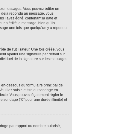
res messages. Vous pouvez éditer un
 a déjà répondu au message, vous
 l’avez édité, contenant la date et
eur a édité le message, bien qu’ils
ssage une fois que quelqu’un y a répondu.
e de l’utilisateur. Une fois créée, vous
ment ajouter une signature par défaut sur
ndividuel de la signature sur les messages
” en-dessous du formulaire principal de
euillez saisir le titre du sondage en
texte. Vous pouvez également régler le
le sondage (“0” pour une durée illimité) et
ondage par rapport au nombre autorisé,