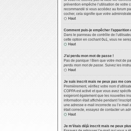
prévention empêche l’utilisation de votre 
recommandé si vous accédez au forum par u
cocher, cela signifie que votre administrate
Haut
Comment puis-je empêcher l’apparition de
Dans le panneau de contrôle de l’utilisate
cette option en cochant
Oui
, vous ne sere
Haut
J’ai perdu mon mot de passe !
Pas de panique ! Bien que votre mot de pas
perdu mon mot de passe
. Suivez les inst
Haut
Je suis inscrit mais ne peux pas me con
Premièrement, vérifiez votre nom d’utilisat
COPPA est activé et que vous avez spécifié
exigeront également que les nouvelles insc
information était affichée pendant l’inscri
une adresse e-mail incorrecte ou l’e-mail 
était correcte, essayez de contacter un adm
Haut
Je m’étais déjà inscrit mais ne peux plu
Essayez de retrouver l’e-mail qui vous a ét