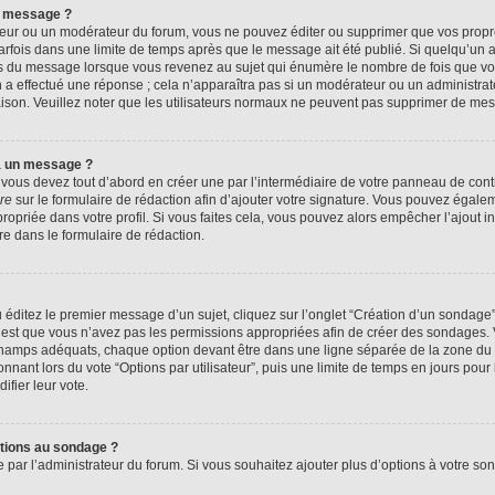
n message ?
eur ou un modérateur du forum, vous ne pouvez éditer ou supprimer que vos prop
rfois dans une limite de temps après que le message ait été publié. Si quelqu’un
us du message lorsque vous revenez au sujet qui énumère le nombre de fois que vous
n a effectué une réponse ; cela n’apparaîtra pas si un modérateur ou un administrat
raison. Veuillez noter que les utilisateurs normaux ne peuvent pas supprimer de me
à un message ?
ous devez tout d’abord en créer une par l’intermédiaire de votre panneau de contrôl
re
sur le formulaire de rédaction afin d’ajouter votre signature. Vous pouvez égale
priée dans votre profil. Si vous faites cela, vous pouvez alors empêcher l’ajout i
re dans le formulaire de rédaction.
éditez le premier message d’un sujet, cliquez sur l’onglet “Création d’un sondage
 c’est que vous n’avez pas les permissions appropriées afin de créer des sondages. V
champs adéquats, chaque option devant être dans une ligne séparée de la zone du 
onnant lors du vote “Options par utilisateur”, puis une limite de temps en jours pour 
ifier leur vote.
ptions au sondage ?
e par l’administrateur du forum. Si vous souhaitez ajouter plus d’options à votre s