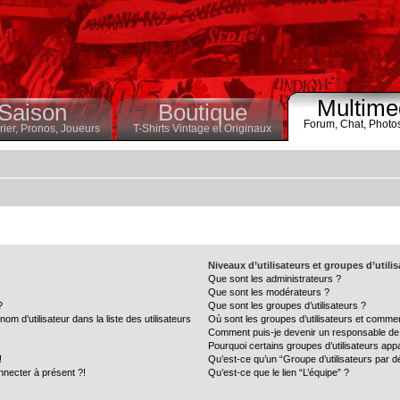
Multime
Saison
Boutique
Forum,
Chat,
Photo
ier,
Pronos,
Joueurs
T-Shirts Vintage et Originaux
Niveaux d’utilisateurs et groupes d’utili
Que sont les administrateurs ?
Que sont les modérateurs ?
?
Que sont les groupes d’utilisateurs ?
 d’utilisateur dans la liste des utilisateurs
Où sont les groupes d’utilisateurs et commen
Comment puis-je devenir un responsable de
Pourquoi certains groupes d’utilisateurs app
!
Qu’est-ce qu’un “Groupe d’utilisateurs par d
nnecter à présent ?!
Qu’est-ce que le lien “L’équipe” ?