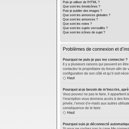
Puis-je utiliser de l’HTML ?
Que sont les émoticônes ?
Puis-je publier des images ?
Que sont les annonces globales ?
Que sont les annonces ?
Que sont les notes ?
Que sont les sujets verrouillés ?
Que sont les icônes de sujet ?
Problèmes de connexion et d’ins
Pourquoi ne puis-je pas me connecter ?
Il y a plusieurs raisons qui peuvent en êtr
contactez le propriétaire du forum afin de 
configuration de son côté et qu’il soit néce
Haut
Pourquoi ai-je besoin de m’inscrire, aprè
Vous pouvez ne pas le faire, il appartient
l’inscription vous donnera accès à des fo
privée, l’envoi d’e-mails aux autres utili
conséquence de le faire.
Haut
Pourquoi suis-je déconnecté automatiq
Si vous ne cochez pas la case
Me connect