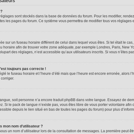
isateurs
 ?
vos réglages sont stockés dans la base de données du forum. Pour les modifier, rend
 toutes les pages du forum. Ce système vous permettra de modifier tous vos réglages 
glée sur un fuseau horaire différent de celui dans lequel vous êtes. Si tel était le 
seau horaire afin de trouver votre zone adéquate, par exemple Londres, Paris, New Yo
part des réglages, n’est accessible qu’aux utilisateurs inscrits. Si vous n’êtes pas i
n’est toujours pas correcte !
églé le fuseau horaire et l’heure d’été mais que l’heure est encore erronée, alors l’
 corriger.
re langue, soit personne n’a encore traduit phpBB dans votre langue. Essayez de dema
z. Si le pack de langue n’existe pas, vous êtes libre de vous porter volontaire afin 
ssible depuis le lien situé en bas de toutes les pages du forum) pour plus d’inform
s mon nom d’utilisateur ?
sous un nom d’utilisateur lors de la consultation de messages. La première peut êt