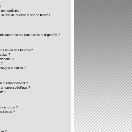
s !
on sollicités !
 la part de quelqu’un sur ce forum !
lisateurs de ma liste d’amis et d’ignorés ?
ans un ou des forums ?
ultat ?
blanche ?!
 ?
sages et sujets ?
ori et l’abonnement ?
un sujet spécifique ?
ts ?
ur ce forum ?
s jointes ?
ble ?