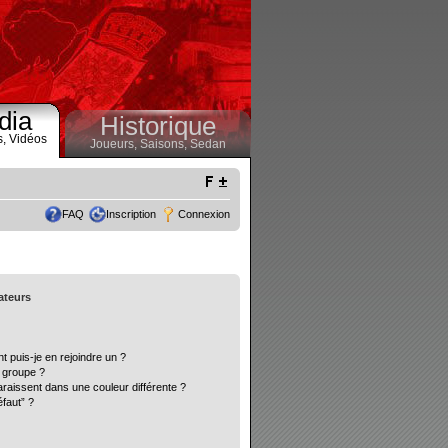
dia
Historique
s,
Vidéos
Joueurs,
Saisons,
Sedan
FAQ
Inscription
Connexion
sateurs
t puis-je en rejoindre un ?
 groupe ?
araissent dans une couleur différente ?
éfaut” ?