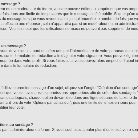
n message ?
eur ou un modérateur du forum, vous ne pouvez éditer ou supprimer que vos prop
rfois dans une limite de temps après que le message ait été publié. Si quelqu’un
us du message lorsque vous revenez au sujet qui énumère le nombre de fois que vous
n a effectué une réponse ; cela n’apparaîtra pas si un modérateur ou un administrat
raison. Veuillez noter que les utilisateurs normaux ne peuvent pas supprimer de me
à un message ?
ous devez tout d’abord en créer une par l’intermédiaire de votre panneau de contrôl
re
sur le formulaire de rédaction afin d’ajouter votre signature. Vous pouvez égale
priée dans votre profil. Si vous faites cela, vous pouvez alors empêcher l’ajout i
re dans le formulaire de rédaction.
éditez le premier message d’un sujet, cliquez sur l’onglet “Création d’un sondage
 c’est que vous n’avez pas les permissions appropriées afin de créer des sondages. V
champs adéquats, chaque option devant être dans une ligne séparée de la zone du 
onnant lors du vote “Options par utilisateur”, puis une limite de temps en jours pour 
ifier leur vote.
ptions au sondage ?
e par l’administrateur du forum. Si vous souhaitez ajouter plus d’options à votre s