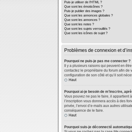
Puis-je utiliser de l’HTML ?
Que sont les émoticônes ?
Puis-je publier des images ?
Que sont les annonces globales ?
Que sont les annonces ?
Que sont les notes ?
Que sont les sujets verrouillés ?
Que sont les icônes de sujet ?
Problèmes de connexion et d’ins
Pourquoi ne puis-je pas me connecter ?
Il y a plusieurs raisons qui peuvent en êtr
contactez le propriétaire du forum afin de 
configuration de son côté et qu’il soit néce
Haut
Pourquoi ai-je besoin de m’inscrire, aprè
Vous pouvez ne pas le faire, il appartient
l’inscription vous donnera accès à des fo
privée, l’envoi d’e-mails aux autres utili
conséquence de le faire.
Haut
Pourquoi suis-je déconnecté automatiq
Si vous ne cochez pas la case
Me connect