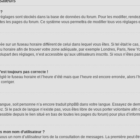
isateurs
 ?
vos réglages sont stockés dans la base de données du forum. Pour les modifier, rend
 toutes les pages du forum. Ce système vous permettra de modifier tous vos réglages 
glée sur un fuseau horaire différent de celui dans lequel vous êtes. Si tel était le 
seau horaire afin de trouver votre zone adéquate, par exemple Londres, Paris, New Yo
part des réglages, n’est accessible qu’aux utilisateurs inscrits. Si vous n’êtes pas i
n’est toujours pas correcte !
églé le fuseau horaire et l’heure d’été mais que l’heure est encore erronée, alors l’
 corriger.
re langue, soit personne n’a encore traduit phpBB dans votre langue. Essayez de dema
z. Si le pack de langue n’existe pas, vous êtes libre de vous porter volontaire afin 
ssible depuis le lien situé en bas de toutes les pages du forum) pour plus d’inform
s mon nom d’utilisateur ?
sous un nom d’utilisateur lors de la consultation de messages. La première peut êt