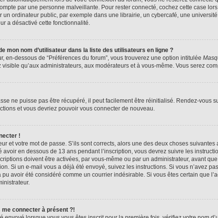
compte par une personne malveillante. Pour rester connecté, cochez cette case lors
n ordinateur public, par exemple dans une librairie, un cybercafé, une université,
ur a désactivé cette fonctionnalité.
 mon nom d’utilisateur dans la liste des utilisateurs en ligne ?
ur, en-dessous de “Préférences du forum”, vous trouverez une option intitulée
Masqu
z visible qu’aux administrateurs, aux modérateurs et à vous-même. Vous serez compt
se ne puisse pas être récupéré, il peut facilement être réinitialisé. Rendez-vous s
ructions et vous devriez pouvoir vous connecter de nouveau.
necter !
eur et votre mot de passe. S’ils sont corrects, alors une des deux choses suivantes a
 avoir en dessous de 13 ans pendant l’inscription, vous devrez suivre les instruct
riptions doivent être activées, par vous-même ou par un administrateur, avant que 
ption. Si un e-mail vous a déjà été envoyé, suivez les instructions. Si vous n’avez pa
a pu avoir été considéré comme un courrier indésirable. Si vous êtes certain que l
inistrateur.
s me connecter à présent ?!
é envoyé lorsque vous vous êtes inscrit pour la première fois, vérifiez votre nom d’u