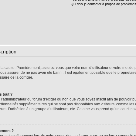
Qui dois-je contacter à propos de problèmes
cription
e la cause. Premièrement, assurez-vous que votre nom d’utilisateur et votre mot de pa
vous assurer de ne pas avoir été banni. Il est également possible que le propriétaire 
ssaire de la corriger.
s tout ?
 à l’administrateur du forum d’exiger ou non que vous soyez inscrit afin de pouvoir
nctionnalités supplémentaires qui ne sont pas disponibles aux visiteurs, comme les
sateurs, l’adhésion à un groupe d’utilisateurs, etc. Cela ne vous prend qu’un court 
uement ?
er automatiquement
lors de votre connexion au forum, vous ne resterez connecté q