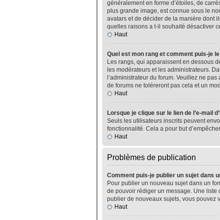
généralement en forme d’étoiles, de carrés
plus grande image, est connue sous le nom 
avatars et de décider de la manière dont il
quelles raisons a t-il souhaité désactiver ce
Haut
Quel est mon rang et comment puis-je le
Les rangs, qui apparaissent en dessous de
les modérateurs et les administrateurs. Da
l’administrateur du forum. Veuillez ne pa
de forums ne toléreront pas cela et un m
Haut
Lorsque je clique sur le lien de l’e-mail 
Seuls les utilisateurs inscrits peuvent envo
fonctionnalité. Cela a pour but d’empêcher
Haut
Problèmes de publication
Comment puis-je publier un sujet dans u
Pour publier un nouveau sujet dans un foru
de pouvoir rédiger un message. Une liste 
publier de nouveaux sujets, vous pouvez v
Haut