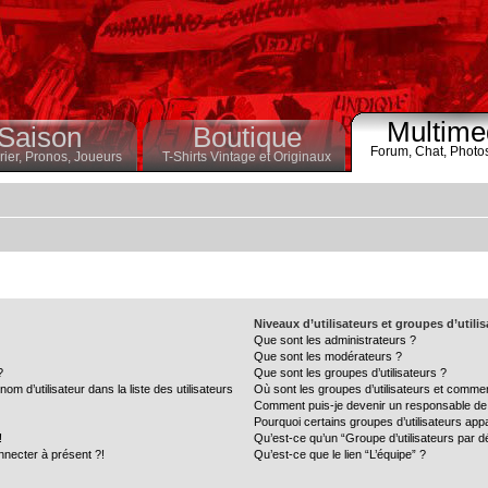
Multime
Saison
Boutique
Forum,
Chat,
Photo
ier,
Pronos,
Joueurs
T-Shirts Vintage et Originaux
Niveaux d’utilisateurs et groupes d’utili
Que sont les administrateurs ?
Que sont les modérateurs ?
?
Que sont les groupes d’utilisateurs ?
 d’utilisateur dans la liste des utilisateurs
Où sont les groupes d’utilisateurs et commen
Comment puis-je devenir un responsable de
Pourquoi certains groupes d’utilisateurs app
!
Qu’est-ce qu’un “Groupe d’utilisateurs par d
nnecter à présent ?!
Qu’est-ce que le lien “L’équipe” ?