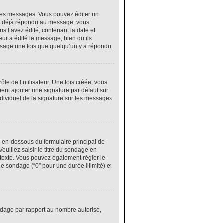
res messages. Vous pouvez éditer un
 a déjà répondu au message, vous
 l’avez édité, contenant la date et
eur a édité le message, bien qu’ils
ssage une fois que quelqu’un y a répondu.
e de l’utilisateur. Une fois créée, vous
ment ajouter une signature par défaut sur
ndividuel de la signature sur les messages
” en-dessous du formulaire principal de
euillez saisir le titre du sondage en
texte. Vous pouvez également régler le
le sondage (“0” pour une durée illimité) et
ondage par rapport au nombre autorisé,