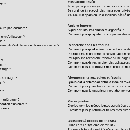
Messagerie privée
um” ?
Je ne peux pas envoyer de messages privé
Je continue à recevoir des messages privés n
J’ai reçu un spam ou un e-mail non désiré de
Amis et ignorés
ujours pas correcte !
A quoi sert ma liste d’amis et d’ignorés ?
Comment puis-je ajouter ou supprimer des uti
m d’utilisateur ?
er ?
Recherche dans les forums
ilisateur, il m’est demandé de me connecter ?
Comment puis-je effectuer une recherche d
Pourquoi ma recherche ne renvoie aucun rés
Pourquoi ma recherche renvoie à une page 
 ?
Comment puis-je rechercher des utilisateurs
age ?
Comment puis-je retrouver mes propres mes
essage ?
Abonnements aux sujets et favoris
au sondage ?
Quelle est la différence entre la mise en fav
ge ?
Comment puis-je m’abonner à un forum ou à 
Comment puis-je supprimer mes abonnemen
s ?
 modérateur ?
Pièces jointes
daction d’un sujet ?
Quelles sont les pièces jointes autorisées s
rouvé ?
Comment puis-je retrouver toutes mes pièce
Questions à propos de phpBB3
Qui a écrit ce système de forum ?
Pourquoi la fonctionnalité X n’est pas disponi