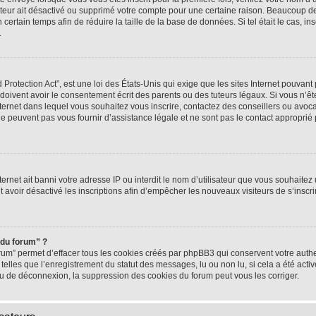
rateur ait désactivé ou supprimé votre compte pour une certaine raison. Beaucoup 
n certain temps afin de réduire la taille de la base de données. Si tel était le cas,
.
rotection Act”, est une loi des États-Unis qui exige que les sites Internet pouvant 
ivent avoir le consentement écrit des parents ou des tuteurs légaux. Si vous n’ête
nternet dans lequel vous souhaitez vous inscrire, contactez des conseillers ou avoc
e peuvent pas vous fournir d’assistance légale et ne sont pas le contact approprié
nternet ait banni votre adresse IP ou interdit le nom d’utilisateur que vous souhaitez u
t avoir désactivé les inscriptions afin d’empêcher les nouveaux visiteurs de s’inscrir
 du forum” ?
rum” permet d’effacer tous les cookies créés par phpBB3 qui conservent votre authen
telles que l’enregistrement du statut des messages, lu ou non lu, si cela a été activ
 de déconnexion, la suppression des cookies du forum peut vous les corriger.