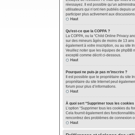
réessayez. Il est possible qu’un administ
utilisateurs qui n’ont rien publiés depuis u
participer plus activement aux discussions
Haut
Qu’est-ce que la COPPA ?
La COPPA, ou la “Child Online Privacy and P
sur des mineurs âgés de moins de 13 ans do
également à votre inscription, ou au site I
Veuillez noter que les équipes de phpBB n
excepté comme décrit ci-dessous.
Haut
Pourquoi ne puis-je pas m’inscrire ?
Il est possible que le propriétaire du site I
propriétaire du site Internet peut égalemen
forum pour plus d’informations.
Haut
À quoi sert “Supprimer tous les cookies
L’option “Supprimer tous les cookies du fo
Cela fournit également des fonctionnalités 
rencontrez des problèmes de connexion ou
Haut