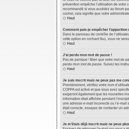
prévention empêche l’utilisation de votre 
recommandé si vous accédez au forum par u
cocher, cela signifie que votre administrate
Haut
Comment puis-je empêcher l’apparition de
Dans le panneau de contrôle de l’utilisate
cette option en cochant
Oui
, vous ne sere
Haut
J’ai perdu mon mot de passe !
Pas de panique ! Bien que votre mot de pas
perdu mon mot de passe
. Suivez les inst
Haut
Je suis inscrit mais ne peux pas me con
Premièrement, vérifiez votre nom d’utilisat
COPPA est activé et que vous avez spécifié
exigeront également que les nouvelles insc
information était affichée pendant l’inscri
une adresse e-mail incorrecte ou l’e-mail 
était correcte, essayez de contacter un adm
Haut
Je m’étais déjà inscrit mais ne peux plu
Essayez de retrouver l’e-mail qui vous a ét