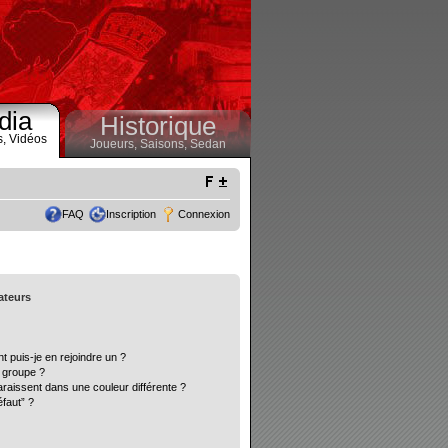
dia
Historique
s,
Vidéos
Joueurs,
Saisons,
Sedan
FAQ
Inscription
Connexion
sateurs
t puis-je en rejoindre un ?
 groupe ?
araissent dans une couleur différente ?
éfaut” ?