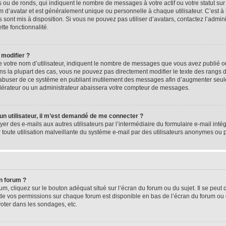
 ou de ronds, qui indiquent le nombre de messages à votre actif ou votre statut su
d’avatar et est généralement unique ou personnelle à chaque utilisateur. C’est à l
s sont mis à disposition. Si vous ne pouvez pas utiliser d’avatars, contactez l’admi
tte fonctionnalité.
 modifier ?
 votre nom d’utilisateur, indiquent le nombre de messages que vous avez publié ou 
ns la plupart des cas, vous ne pouvez pas directement modifier le texte des rangs du
s abuser de ce système en publiant inutilement des messages afin d’augmenter seu
odérateur ou un administrateur abaissera votre compteur de messages.
d’un utilisateur, il m’est demandé de me connecter ?
yer des e-mails aux autres utilisateurs par l’intermédiaire du formulaire e-mail intégr
 toute utilisation malveillante du système e-mail par des utilisateurs anonymes ou
n forum ?
m, cliquez sur le bouton adéquat situé sur l’écran du forum ou du sujet. Il se peut 
de vos permissions sur chaque forum est disponible en bas de l’écran du forum ou
oter dans les sondages, etc.