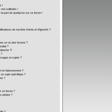
s !
on sollicités !
 la part de quelqu’un sur ce forum !
lisateurs de ma liste d’amis et d’ignorés ?
ans un ou des forums ?
ultat ?
blanche ?!
 ?
sages et sujets ?
ori et l’abonnement ?
un sujet spécifique ?
ts ?
ur ce forum ?
s jointes ?
ble ?