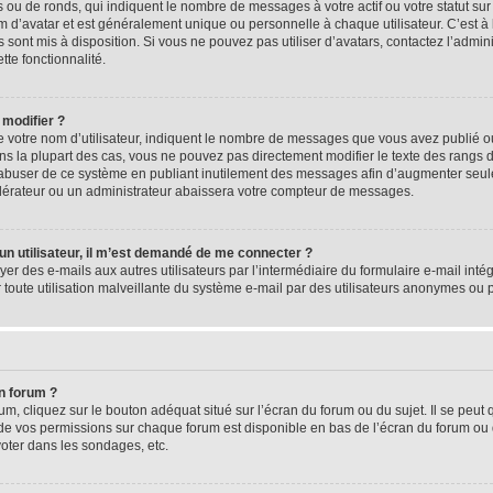
 ou de ronds, qui indiquent le nombre de messages à votre actif ou votre statut su
d’avatar et est généralement unique ou personnelle à chaque utilisateur. C’est à l
s sont mis à disposition. Si vous ne pouvez pas utiliser d’avatars, contactez l’admi
tte fonctionnalité.
 modifier ?
 votre nom d’utilisateur, indiquent le nombre de messages que vous avez publié ou 
ns la plupart des cas, vous ne pouvez pas directement modifier le texte des rangs du
s abuser de ce système en publiant inutilement des messages afin d’augmenter seu
odérateur ou un administrateur abaissera votre compteur de messages.
d’un utilisateur, il m’est demandé de me connecter ?
yer des e-mails aux autres utilisateurs par l’intermédiaire du formulaire e-mail intégr
 toute utilisation malveillante du système e-mail par des utilisateurs anonymes ou
n forum ?
m, cliquez sur le bouton adéquat situé sur l’écran du forum ou du sujet. Il se peut 
de vos permissions sur chaque forum est disponible en bas de l’écran du forum ou
oter dans les sondages, etc.