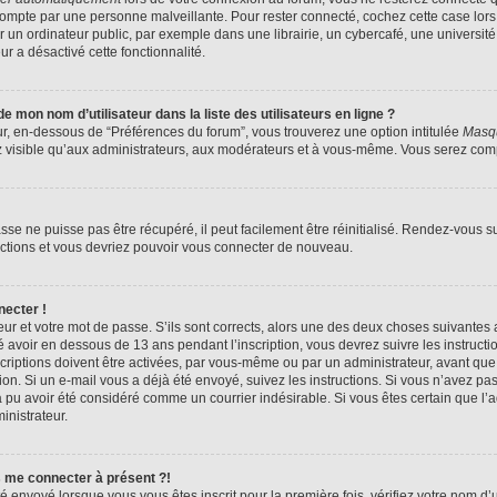
compte par une personne malveillante. Pour rester connecté, cochez cette case lors
n ordinateur public, par exemple dans une librairie, un cybercafé, une université,
ur a désactivé cette fonctionnalité.
 mon nom d’utilisateur dans la liste des utilisateurs en ligne ?
ur, en-dessous de “Préférences du forum”, vous trouverez une option intitulée
Masqu
z visible qu’aux administrateurs, aux modérateurs et à vous-même. Vous serez compt
se ne puisse pas être récupéré, il peut facilement être réinitialisé. Rendez-vous s
ructions et vous devriez pouvoir vous connecter de nouveau.
necter !
eur et votre mot de passe. S’ils sont corrects, alors une des deux choses suivantes a
 avoir en dessous de 13 ans pendant l’inscription, vous devrez suivre les instruct
riptions doivent être activées, par vous-même ou par un administrateur, avant que 
ption. Si un e-mail vous a déjà été envoyé, suivez les instructions. Si vous n’avez pa
a pu avoir été considéré comme un courrier indésirable. Si vous êtes certain que l
inistrateur.
s me connecter à présent ?!
é envoyé lorsque vous vous êtes inscrit pour la première fois, vérifiez votre nom d’u