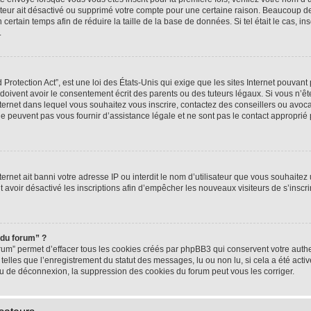
rateur ait désactivé ou supprimé votre compte pour une certaine raison. Beaucoup 
n certain temps afin de réduire la taille de la base de données. Si tel était le cas,
.
rotection Act”, est une loi des États-Unis qui exige que les sites Internet pouvant 
ivent avoir le consentement écrit des parents ou des tuteurs légaux. Si vous n’ête
nternet dans lequel vous souhaitez vous inscrire, contactez des conseillers ou avoc
e peuvent pas vous fournir d’assistance légale et ne sont pas le contact approprié
nternet ait banni votre adresse IP ou interdit le nom d’utilisateur que vous souhaitez u
t avoir désactivé les inscriptions afin d’empêcher les nouveaux visiteurs de s’inscrir
 du forum” ?
rum” permet d’effacer tous les cookies créés par phpBB3 qui conservent votre authen
telles que l’enregistrement du statut des messages, lu ou non lu, si cela a été activ
 de déconnexion, la suppression des cookies du forum peut vous les corriger.