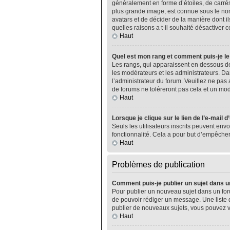
généralement en forme d’étoiles, de carrés
plus grande image, est connue sous le nom 
avatars et de décider de la manière dont il
quelles raisons a t-il souhaité désactiver ce
Haut
Quel est mon rang et comment puis-je le
Les rangs, qui apparaissent en dessous de
les modérateurs et les administrateurs. Da
l’administrateur du forum. Veuillez ne pa
de forums ne toléreront pas cela et un m
Haut
Lorsque je clique sur le lien de l’e-mail 
Seuls les utilisateurs inscrits peuvent envo
fonctionnalité. Cela a pour but d’empêcher
Haut
Problèmes de publication
Comment puis-je publier un sujet dans u
Pour publier un nouveau sujet dans un foru
de pouvoir rédiger un message. Une liste 
publier de nouveaux sujets, vous pouvez v
Haut