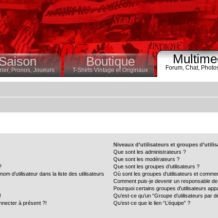
Multime
Saison
Boutique
Forum,
Chat,
Photo
ier,
Pronos,
Joueurs
T-Shirts Vintage et Originaux
Niveaux d’utilisateurs et groupes d’utili
Que sont les administrateurs ?
Que sont les modérateurs ?
?
Que sont les groupes d’utilisateurs ?
 d’utilisateur dans la liste des utilisateurs
Où sont les groupes d’utilisateurs et commen
Comment puis-je devenir un responsable de
Pourquoi certains groupes d’utilisateurs app
!
Qu’est-ce qu’un “Groupe d’utilisateurs par d
nnecter à présent ?!
Qu’est-ce que le lien “L’équipe” ?