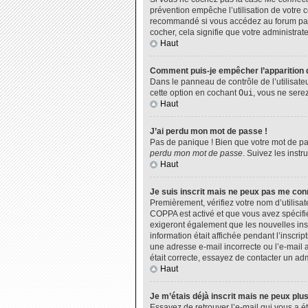
prévention empêche l’utilisation de votre 
recommandé si vous accédez au forum par u
cocher, cela signifie que votre administrate
Haut
Comment puis-je empêcher l’apparition de
Dans le panneau de contrôle de l’utilisate
cette option en cochant
Oui
, vous ne sere
Haut
J’ai perdu mon mot de passe !
Pas de panique ! Bien que votre mot de pas
perdu mon mot de passe
. Suivez les inst
Haut
Je suis inscrit mais ne peux pas me con
Premièrement, vérifiez votre nom d’utilisat
COPPA est activé et que vous avez spécifié
exigeront également que les nouvelles insc
information était affichée pendant l’inscri
une adresse e-mail incorrecte ou l’e-mail 
était correcte, essayez de contacter un adm
Haut
Je m’étais déjà inscrit mais ne peux plu
Essayez de retrouver l’e-mail qui vous a ét