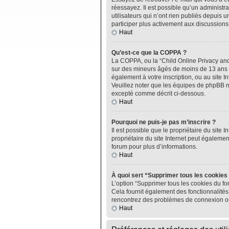
réessayez. Il est possible qu’un administ
utilisateurs qui n’ont rien publiés depuis u
participer plus activement aux discussions
Haut
Qu’est-ce que la COPPA ?
La COPPA, ou la “Child Online Privacy and P
sur des mineurs âgés de moins de 13 ans do
également à votre inscription, ou au site I
Veuillez noter que les équipes de phpBB n
excepté comme décrit ci-dessous.
Haut
Pourquoi ne puis-je pas m’inscrire ?
Il est possible que le propriétaire du site I
propriétaire du site Internet peut égalemen
forum pour plus d’informations.
Haut
À quoi sert “Supprimer tous les cookies
L’option “Supprimer tous les cookies du fo
Cela fournit également des fonctionnalités 
rencontrez des problèmes de connexion ou
Haut