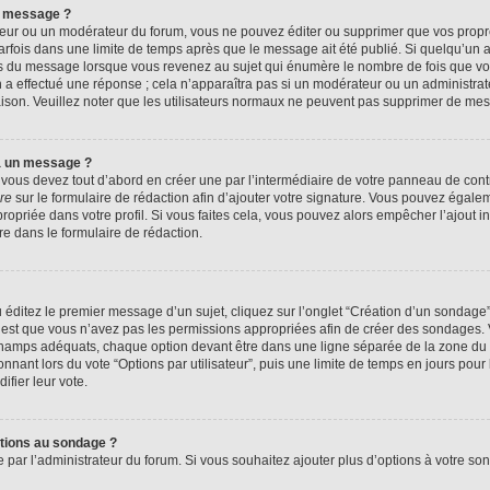
n message ?
eur ou un modérateur du forum, vous ne pouvez éditer ou supprimer que vos prop
rfois dans une limite de temps après que le message ait été publié. Si quelqu’un
us du message lorsque vous revenez au sujet qui énumère le nombre de fois que vous
n a effectué une réponse ; cela n’apparaîtra pas si un modérateur ou un administrat
raison. Veuillez noter que les utilisateurs normaux ne peuvent pas supprimer de me
à un message ?
ous devez tout d’abord en créer une par l’intermédiaire de votre panneau de contrôl
re
sur le formulaire de rédaction afin d’ajouter votre signature. Vous pouvez égale
priée dans votre profil. Si vous faites cela, vous pouvez alors empêcher l’ajout i
re dans le formulaire de rédaction.
éditez le premier message d’un sujet, cliquez sur l’onglet “Création d’un sondage
 c’est que vous n’avez pas les permissions appropriées afin de créer des sondages. V
champs adéquats, chaque option devant être dans une ligne séparée de la zone du 
onnant lors du vote “Options par utilisateur”, puis une limite de temps en jours pour 
ifier leur vote.
ptions au sondage ?
e par l’administrateur du forum. Si vous souhaitez ajouter plus d’options à votre s