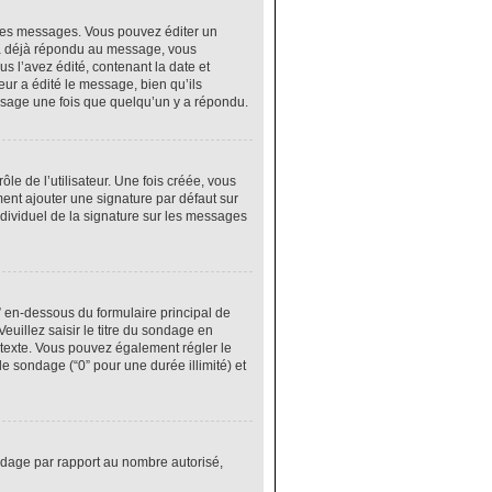
res messages. Vous pouvez éditer un
 a déjà répondu au message, vous
 l’avez édité, contenant la date et
eur a édité le message, bien qu’ils
ssage une fois que quelqu’un y a répondu.
e de l’utilisateur. Une fois créée, vous
ment ajouter une signature par défaut sur
ndividuel de la signature sur les messages
” en-dessous du formulaire principal de
euillez saisir le titre du sondage en
texte. Vous pouvez également régler le
le sondage (“0” pour une durée illimité) et
ondage par rapport au nombre autorisé,