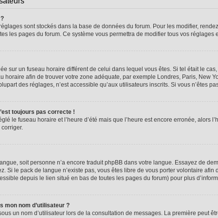
isateurs
 ?
vos réglages sont stockés dans la base de données du forum. Pour les modifier, rend
 toutes les pages du forum. Ce système vous permettra de modifier tous vos réglages 
glée sur un fuseau horaire différent de celui dans lequel vous êtes. Si tel était le 
seau horaire afin de trouver votre zone adéquate, par exemple Londres, Paris, New Yo
part des réglages, n’est accessible qu’aux utilisateurs inscrits. Si vous n’êtes pas i
n’est toujours pas correcte !
églé le fuseau horaire et l’heure d’été mais que l’heure est encore erronée, alors l’
 corriger.
re langue, soit personne n’a encore traduit phpBB dans votre langue. Essayez de dema
z. Si le pack de langue n’existe pas, vous êtes libre de vous porter volontaire afin 
ssible depuis le lien situé en bas de toutes les pages du forum) pour plus d’inform
s mon nom d’utilisateur ?
sous un nom d’utilisateur lors de la consultation de messages. La première peut êt