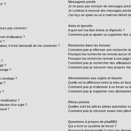
Messagerie privée
um” ?
Je ne peux pas envoyer de messages privé
Je continue à recevoir des messages privés n
J’ai reçu un spam ou un e-mail non désiré de
Amis et ignorés
ujours pas correcte !
A quoi sert ma liste d’amis et d’ignorés ?
Comment puis-je ajouter ou supprimer des uti
m d’utilisateur ?
er ?
Recherche dans les forums
ilisateur, il m’est demandé de me connecter ?
Comment puis-je effectuer une recherche d
Pourquoi ma recherche ne renvoie aucun rés
Pourquoi ma recherche renvoie à une page 
 ?
Comment puis-je rechercher des utilisateurs
age ?
Comment puis-je retrouver mes propres mes
essage ?
Abonnements aux sujets et favoris
au sondage ?
Quelle est la différence entre la mise en fav
ge ?
Comment puis-je m’abonner à un forum ou à 
Comment puis-je supprimer mes abonnemen
s ?
 modérateur ?
Pièces jointes
daction d’un sujet ?
Quelles sont les pièces jointes autorisées s
rouvé ?
Comment puis-je retrouver toutes mes pièce
Questions à propos de phpBB3
Qui a écrit ce système de forum ?
Pourquoi la fonctionnalité X n’est pas disponi