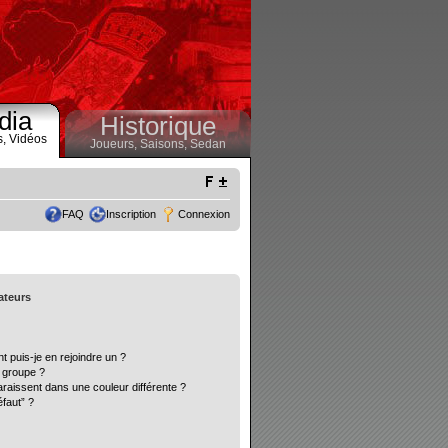
dia
Historique
s,
Vidéos
Joueurs,
Saisons,
Sedan
FAQ
Inscription
Connexion
sateurs
t puis-je en rejoindre un ?
 groupe ?
araissent dans une couleur différente ?
éfaut” ?