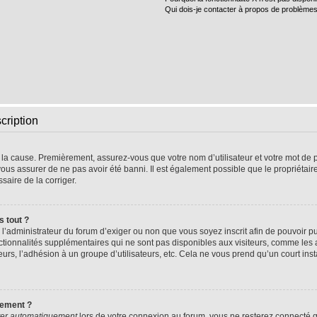
Qui dois-je contacter à propos de problèmes
cription
e la cause. Premièrement, assurez-vous que votre nom d’utilisateur et votre mot de pa
vous assurer de ne pas avoir été banni. Il est également possible que le propriétaire 
ssaire de la corriger.
s tout ?
 à l’administrateur du forum d’exiger ou non que vous soyez inscrit afin de pouvoir
nctionnalités supplémentaires qui ne sont pas disponibles aux visiteurs, comme les
sateurs, l’adhésion à un groupe d’utilisateurs, etc. Cela ne vous prend qu’un court 
uement ?
er automatiquement
lors de votre connexion au forum, vous ne resterez connecté q