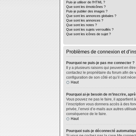
Puis-je utiliser de l’HTML ?
Que sont les émoticônes ?
Puis-je publier des images ?
Que sont les annonces globales ?
Que sont les annonces ?
Que sont les notes ?
Que sont les sujets verrouillés ?
Que sont les icônes de sujet ?
Problèmes de connexion et d’ins
Pourquoi ne puis-je pas me connecter ?
Il y a plusieurs raisons qui peuvent en êtr
contactez le propriétaire du forum afin de 
configuration de son côté et qu’il soit néce
Haut
Pourquoi ai-je besoin de m’inscrire, aprè
Vous pouvez ne pas le faire, il appartient
l’inscription vous donnera accès à des fo
privée, l’envoi d’e-mails aux autres utili
conséquence de le faire.
Haut
Pourquoi suis-je déconnecté automatiq
Si vous ne cochez pas la case
Me connect