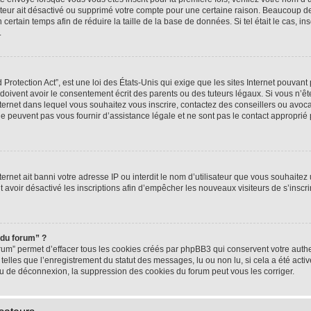
rateur ait désactivé ou supprimé votre compte pour une certaine raison. Beaucoup 
n certain temps afin de réduire la taille de la base de données. Si tel était le cas,
.
rotection Act”, est une loi des États-Unis qui exige que les sites Internet pouvant 
ivent avoir le consentement écrit des parents ou des tuteurs légaux. Si vous n’ête
nternet dans lequel vous souhaitez vous inscrire, contactez des conseillers ou avoc
e peuvent pas vous fournir d’assistance légale et ne sont pas le contact approprié
nternet ait banni votre adresse IP ou interdit le nom d’utilisateur que vous souhaitez u
t avoir désactivé les inscriptions afin d’empêcher les nouveaux visiteurs de s’inscrir
 du forum” ?
rum” permet d’effacer tous les cookies créés par phpBB3 qui conservent votre authen
telles que l’enregistrement du statut des messages, lu ou non lu, si cela a été activ
 de déconnexion, la suppression des cookies du forum peut vous les corriger.