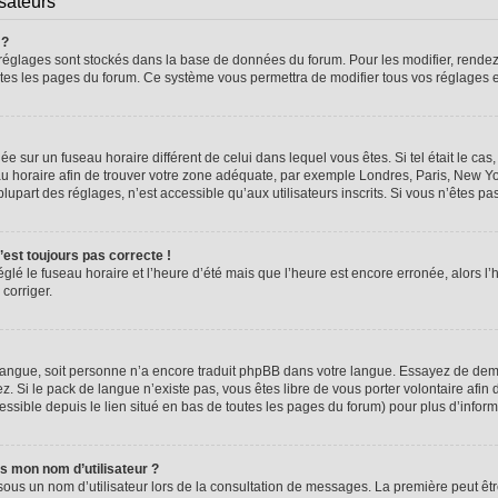
isateurs
 ?
vos réglages sont stockés dans la base de données du forum. Pour les modifier, rend
 toutes les pages du forum. Ce système vous permettra de modifier tous vos réglages 
glée sur un fuseau horaire différent de celui dans lequel vous êtes. Si tel était le 
seau horaire afin de trouver votre zone adéquate, par exemple Londres, Paris, New Yo
part des réglages, n’est accessible qu’aux utilisateurs inscrits. Si vous n’êtes pas i
n’est toujours pas correcte !
églé le fuseau horaire et l’heure d’été mais que l’heure est encore erronée, alors l’
 corriger.
re langue, soit personne n’a encore traduit phpBB dans votre langue. Essayez de dema
z. Si le pack de langue n’existe pas, vous êtes libre de vous porter volontaire afin 
ssible depuis le lien situé en bas de toutes les pages du forum) pour plus d’inform
s mon nom d’utilisateur ?
sous un nom d’utilisateur lors de la consultation de messages. La première peut êt