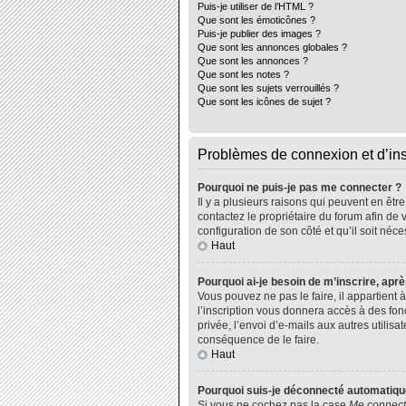
Puis-je utiliser de l’HTML ?
Que sont les émoticônes ?
Puis-je publier des images ?
Que sont les annonces globales ?
Que sont les annonces ?
Que sont les notes ?
Que sont les sujets verrouillés ?
Que sont les icônes de sujet ?
Problèmes de connexion et d’ins
Pourquoi ne puis-je pas me connecter ?
Il y a plusieurs raisons qui peuvent en êtr
contactez le propriétaire du forum afin de 
configuration de son côté et qu’il soit néce
Haut
Pourquoi ai-je besoin de m’inscrire, aprè
Vous pouvez ne pas le faire, il appartient
l’inscription vous donnera accès à des fo
privée, l’envoi d’e-mails aux autres utili
conséquence de le faire.
Haut
Pourquoi suis-je déconnecté automatiq
Si vous ne cochez pas la case
Me connect