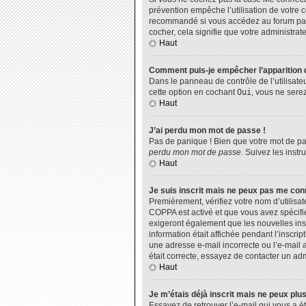
prévention empêche l’utilisation de votre 
recommandé si vous accédez au forum par u
cocher, cela signifie que votre administrate
Haut
Comment puis-je empêcher l’apparition de
Dans le panneau de contrôle de l’utilisate
cette option en cochant
Oui
, vous ne sere
Haut
J’ai perdu mon mot de passe !
Pas de panique ! Bien que votre mot de pas
perdu mon mot de passe
. Suivez les inst
Haut
Je suis inscrit mais ne peux pas me con
Premièrement, vérifiez votre nom d’utilisat
COPPA est activé et que vous avez spécifié
exigeront également que les nouvelles insc
information était affichée pendant l’inscri
une adresse e-mail incorrecte ou l’e-mail 
était correcte, essayez de contacter un adm
Haut
Je m’étais déjà inscrit mais ne peux plu
Essayez de retrouver l’e-mail qui vous a ét