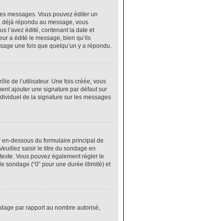
res messages. Vous pouvez éditer un
 a déjà répondu au message, vous
 l’avez édité, contenant la date et
eur a édité le message, bien qu’ils
ssage une fois que quelqu’un y a répondu.
e de l’utilisateur. Une fois créée, vous
ment ajouter une signature par défaut sur
ndividuel de la signature sur les messages
” en-dessous du formulaire principal de
euillez saisir le titre du sondage en
texte. Vous pouvez également régler le
le sondage (“0” pour une durée illimité) et
ondage par rapport au nombre autorisé,