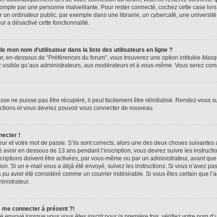
compte par une personne malveillante. Pour rester connecté, cochez cette case lors
n ordinateur public, par exemple dans une librairie, un cybercafé, une université,
ur a désactivé cette fonctionnalité.
 mon nom d’utilisateur dans la liste des utilisateurs en ligne ?
ur, en-dessous de “Préférences du forum”, vous trouverez une option intitulée
Masqu
z visible qu’aux administrateurs, aux modérateurs et à vous-même. Vous serez compt
se ne puisse pas être récupéré, il peut facilement être réinitialisé. Rendez-vous s
ructions et vous devriez pouvoir vous connecter de nouveau.
necter !
eur et votre mot de passe. S’ils sont corrects, alors une des deux choses suivantes a
 avoir en dessous de 13 ans pendant l’inscription, vous devrez suivre les instruct
riptions doivent être activées, par vous-même ou par un administrateur, avant que 
ption. Si un e-mail vous a déjà été envoyé, suivez les instructions. Si vous n’avez pa
a pu avoir été considéré comme un courrier indésirable. Si vous êtes certain que l
inistrateur.
s me connecter à présent ?!
é envoyé lorsque vous vous êtes inscrit pour la première fois, vérifiez votre nom d’u