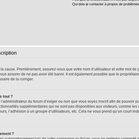
Qui dois-je contacter à propos de problèmes
cription
e la cause. Premièrement, assurez-vous que votre nom d’utilisateur et votre mot de pa
vous assurer de ne pas avoir été banni. Il est également possible que le propriétaire 
ssaire de la corriger.
s tout ?
 à l’administrateur du forum d’exiger ou non que vous soyez inscrit afin de pouvoir
nctionnalités supplémentaires qui ne sont pas disponibles aux visiteurs, comme les
sateurs, l’adhésion à un groupe d’utilisateurs, etc. Cela ne vous prend qu’un court 
uement ?
er automatiquement
lors de votre connexion au forum, vous ne resterez connecté q