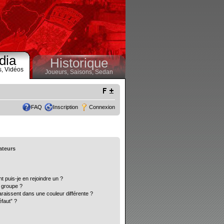
dia
Historique
s,
Vidéos
Joueurs,
Saisons,
Sedan
FAQ
Inscription
Connexion
sateurs
t puis-je en rejoindre un ?
 groupe ?
araissent dans une couleur différente ?
éfaut” ?