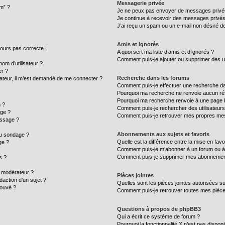
Messagerie privée
um” ?
Je ne peux pas envoyer de messages privé
Je continue à recevoir des messages privés n
J’ai reçu un spam ou un e-mail non désiré de
Amis et ignorés
ujours pas correcte !
A quoi sert ma liste d’amis et d’ignorés ?
Comment puis-je ajouter ou supprimer des uti
m d’utilisateur ?
er ?
Recherche dans les forums
ilisateur, il m’est demandé de me connecter ?
Comment puis-je effectuer une recherche d
Pourquoi ma recherche ne renvoie aucun rés
Pourquoi ma recherche renvoie à une page 
 ?
Comment puis-je rechercher des utilisateurs
age ?
Comment puis-je retrouver mes propres mes
essage ?
Abonnements aux sujets et favoris
au sondage ?
Quelle est la différence entre la mise en fav
ge ?
Comment puis-je m’abonner à un forum ou à 
Comment puis-je supprimer mes abonnemen
s ?
 modérateur ?
Pièces jointes
daction d’un sujet ?
Quelles sont les pièces jointes autorisées s
rouvé ?
Comment puis-je retrouver toutes mes pièce
Questions à propos de phpBB3
Qui a écrit ce système de forum ?
Pourquoi la fonctionnalité X n’est pas disponi