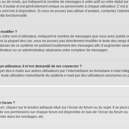
 ou de ronds, qui indiquent le nombre de messages à votre actif ou votre statut su
d’avatar et est généralement unique ou personnelle à chaque utilisateur. C’est à l
s sont mis à disposition. Si vous ne pouvez pas utiliser d’avatars, contactez l’admi
tte fonctionnalité.
 modifier ?
 votre nom d’utilisateur, indiquent le nombre de messages que vous avez publié ou 
ns la plupart des cas, vous ne pouvez pas directement modifier le texte des rangs du
s abuser de ce système en publiant inutilement des messages afin d’augmenter seu
odérateur ou un administrateur abaissera votre compteur de messages.
d’un utilisateur, il m’est demandé de me connecter ?
yer des e-mails aux autres utilisateurs par l’intermédiaire du formulaire e-mail intégr
 toute utilisation malveillante du système e-mail par des utilisateurs anonymes ou
n forum ?
m, cliquez sur le bouton adéquat situé sur l’écran du forum ou du sujet. Il se peut 
de vos permissions sur chaque forum est disponible en bas de l’écran du forum ou
oter dans les sondages, etc.