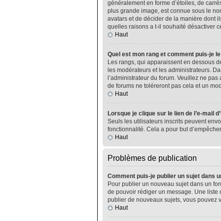
généralement en forme d’étoiles, de carrés
plus grande image, est connue sous le nom 
avatars et de décider de la manière dont il
quelles raisons a t-il souhaité désactiver ce
Haut
Quel est mon rang et comment puis-je le
Les rangs, qui apparaissent en dessous de
les modérateurs et les administrateurs. Da
l’administrateur du forum. Veuillez ne pa
de forums ne toléreront pas cela et un m
Haut
Lorsque je clique sur le lien de l’e-mail 
Seuls les utilisateurs inscrits peuvent envo
fonctionnalité. Cela a pour but d’empêcher
Haut
Problèmes de publication
Comment puis-je publier un sujet dans u
Pour publier un nouveau sujet dans un foru
de pouvoir rédiger un message. Une liste 
publier de nouveaux sujets, vous pouvez v
Haut