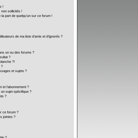
s !
on sollicités !
 la part de quelqu’un sur ce forum !
lisateurs de ma liste d’amis et d’ignorés ?
ans un ou des forums ?
ultat ?
blanche ?!
 ?
sages et sujets ?
ori et l’abonnement ?
un sujet spécifique ?
ts ?
ur ce forum ?
s jointes ?
ble ?