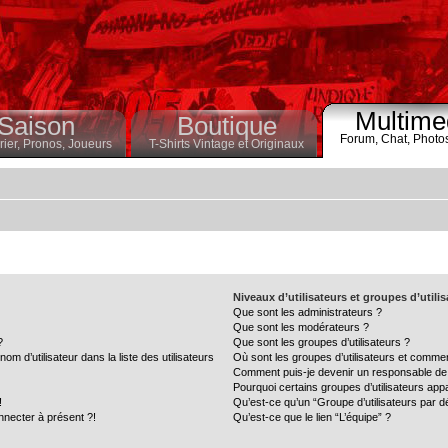
Multime
Saison
Boutique
Forum,
Chat,
Photo
ier,
Pronos,
Joueurs
T-Shirts Vintage et Originaux
Niveaux d’utilisateurs et groupes d’utili
Que sont les administrateurs ?
Que sont les modérateurs ?
?
Que sont les groupes d’utilisateurs ?
 d’utilisateur dans la liste des utilisateurs
Où sont les groupes d’utilisateurs et commen
Comment puis-je devenir un responsable de
Pourquoi certains groupes d’utilisateurs app
!
Qu’est-ce qu’un “Groupe d’utilisateurs par d
nnecter à présent ?!
Qu’est-ce que le lien “L’équipe” ?