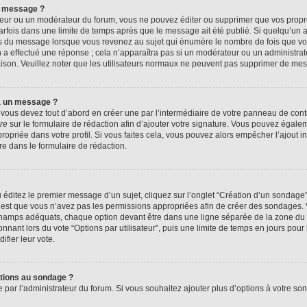
n message ?
eur ou un modérateur du forum, vous ne pouvez éditer ou supprimer que vos prop
rfois dans une limite de temps après que le message ait été publié. Si quelqu’un
us du message lorsque vous revenez au sujet qui énumère le nombre de fois que vous
n a effectué une réponse ; cela n’apparaîtra pas si un modérateur ou un administrat
raison. Veuillez noter que les utilisateurs normaux ne peuvent pas supprimer de me
à un message ?
ous devez tout d’abord en créer une par l’intermédiaire de votre panneau de contrôl
re
sur le formulaire de rédaction afin d’ajouter votre signature. Vous pouvez égale
priée dans votre profil. Si vous faites cela, vous pouvez alors empêcher l’ajout i
re dans le formulaire de rédaction.
éditez le premier message d’un sujet, cliquez sur l’onglet “Création d’un sondage
 c’est que vous n’avez pas les permissions appropriées afin de créer des sondages. V
champs adéquats, chaque option devant être dans une ligne séparée de la zone du 
onnant lors du vote “Options par utilisateur”, puis une limite de temps en jours pour 
ifier leur vote.
ptions au sondage ?
e par l’administrateur du forum. Si vous souhaitez ajouter plus d’options à votre s