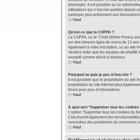
réessayez. Il est possible qu’un administ
utilisateurs qui n’ont rien publiés depuis u
participer plus activement aux discussions
Haut
Qu’est-ce que la COPPA ?
La COPPA, ou la “Child Online Privacy and P
sur des mineurs âgés de moins de 13 ans do
également à votre inscription, ou au site I
Veuillez noter que les équipes de phpBB n
excepté comme décrit ci-dessous.
Haut
Pourquoi ne puis-je pas m’inscrire ?
Il est possible que le propriétaire du site I
propriétaire du site Internet peut égalemen
forum pour plus d’informations.
Haut
À quoi sert “Supprimer tous les cookies
L’option “Supprimer tous les cookies du fo
Cela fournit également des fonctionnalités 
rencontrez des problèmes de connexion ou
Haut