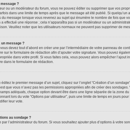
n message ?
eur ou un modérateur du forum, vous ne pouvez éditer ou supprimer que vos prop
rfois dans une limite de temps après que le message ait été publié. Si quelqu’un
us du message lorsque vous revenez au sujet qui énumère le nombre de fois que vous
n a effectué une réponse ; cela n’apparaîtra pas si un modérateur ou un administrat
raison. Veuillez noter que les utilisateurs normaux ne peuvent pas supprimer de me
à un message ?
ous devez tout d’abord en créer une par l’intermédiaire de votre panneau de contrôl
re
sur le formulaire de rédaction afin d’ajouter votre signature. Vous pouvez égale
priée dans votre profil. Si vous faites cela, vous pouvez alors empêcher l’ajout i
re dans le formulaire de rédaction.
éditez le premier message d’un sujet, cliquez sur l’onglet “Création d’un sondage
 c’est que vous n’avez pas les permissions appropriées afin de créer des sondages. V
champs adéquats, chaque option devant être dans une ligne séparée de la zone du 
onnant lors du vote “Options par utilisateur”, puis une limite de temps en jours pour 
ifier leur vote.
ptions au sondage ?
e par l’administrateur du forum. Si vous souhaitez ajouter plus d’options à votre s