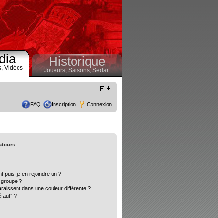
dia
Historique
s,
Vidéos
Joueurs,
Saisons,
Sedan
FAQ
Inscription
Connexion
sateurs
t puis-je en rejoindre un ?
 groupe ?
araissent dans une couleur différente ?
éfaut” ?