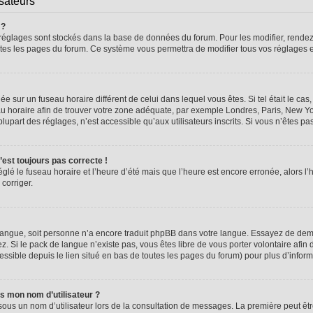
isateurs
 ?
vos réglages sont stockés dans la base de données du forum. Pour les modifier, rend
 toutes les pages du forum. Ce système vous permettra de modifier tous vos réglages 
glée sur un fuseau horaire différent de celui dans lequel vous êtes. Si tel était le 
seau horaire afin de trouver votre zone adéquate, par exemple Londres, Paris, New Yo
part des réglages, n’est accessible qu’aux utilisateurs inscrits. Si vous n’êtes pas i
n’est toujours pas correcte !
églé le fuseau horaire et l’heure d’été mais que l’heure est encore erronée, alors l’
 corriger.
re langue, soit personne n’a encore traduit phpBB dans votre langue. Essayez de dema
z. Si le pack de langue n’existe pas, vous êtes libre de vous porter volontaire afin 
ssible depuis le lien situé en bas de toutes les pages du forum) pour plus d’inform
s mon nom d’utilisateur ?
sous un nom d’utilisateur lors de la consultation de messages. La première peut êt