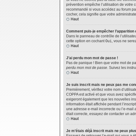
prévention empêche l’utilisation de votre 
recommandé si vous accédez au forum par u
cocher, cela signifie que votre administrate
Haut
Comment puis-je empêcher l’apparition de
Dans le panneau de contrôle de l’utilisate
cette option en cochant
Oui
, vous ne sere
Haut
J’ai perdu mon mot de passe !
Pas de panique ! Bien que votre mot de pas
perdu mon mot de passe
. Suivez les inst
Haut
Je suis inscrit mais ne peux pas me con
Premièrement, vérifiez votre nom d’utilisat
COPPA est activé et que vous avez spécifié
exigeront également que les nouvelles insc
information était affichée pendant l’inscri
une adresse e-mail incorrecte ou l’e-mail 
était correcte, essayez de contacter un adm
Haut
Je m’étais déjà inscrit mais ne peux plu
Essayez de retrouver l’e-mail qui vous a ét