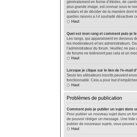
généralement en forme d’étoiles, de carrés
plus grande image, est connue sous le nom 
avatars et de décider de la manière dont il
quelles raisons a t-il souhaité désactiver ce
Haut
Quel est mon rang et comment puis-je le
Les rangs, qui apparaissent en dessous de
les modérateurs et les administrateurs. Da
l’administrateur du forum. Veuillez ne pa
de forums ne toléreront pas cela et un m
Haut
Lorsque je clique sur le lien de l’e-mail 
Seuls les utilisateurs inscrits peuvent envo
fonctionnalité. Cela a pour but d’empêcher
Haut
Problèmes de publication
Comment puis-je publier un sujet dans u
Pour publier un nouveau sujet dans un foru
de pouvoir rédiger un message. Une liste 
publier de nouveaux sujets, vous pouvez v
Haut