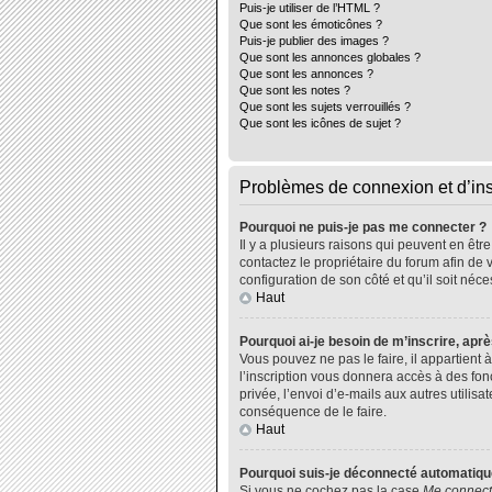
Puis-je utiliser de l’HTML ?
Que sont les émoticônes ?
Puis-je publier des images ?
Que sont les annonces globales ?
Que sont les annonces ?
Que sont les notes ?
Que sont les sujets verrouillés ?
Que sont les icônes de sujet ?
Problèmes de connexion et d’ins
Pourquoi ne puis-je pas me connecter ?
Il y a plusieurs raisons qui peuvent en êtr
contactez le propriétaire du forum afin de 
configuration de son côté et qu’il soit néce
Haut
Pourquoi ai-je besoin de m’inscrire, aprè
Vous pouvez ne pas le faire, il appartient
l’inscription vous donnera accès à des fo
privée, l’envoi d’e-mails aux autres utili
conséquence de le faire.
Haut
Pourquoi suis-je déconnecté automatiq
Si vous ne cochez pas la case
Me connect