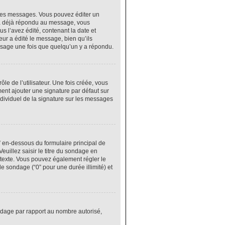
res messages. Vous pouvez éditer un
 a déjà répondu au message, vous
 l’avez édité, contenant la date et
eur a édité le message, bien qu’ils
ssage une fois que quelqu’un y a répondu.
e de l’utilisateur. Une fois créée, vous
ment ajouter une signature par défaut sur
ndividuel de la signature sur les messages
” en-dessous du formulaire principal de
euillez saisir le titre du sondage en
texte. Vous pouvez également régler le
le sondage (“0” pour une durée illimité) et
ondage par rapport au nombre autorisé,