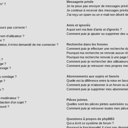
Messagerie privée
um” ?
Je ne peux pas envoyer de messages privé
Je continue à recevoir des messages privés n
J’ai reçu un spam ou un e-mail non désiré de
Amis et ignorés
ujours pas correcte !
A quoi sert ma liste d’amis et d’ignorés ?
Comment puis-je ajouter ou supprimer des uti
m d’utilisateur ?
er ?
Recherche dans les forums
ilisateur, il m’est demandé de me connecter ?
Comment puis-je effectuer une recherche d
Pourquoi ma recherche ne renvoie aucun rés
Pourquoi ma recherche renvoie à une page 
 ?
Comment puis-je rechercher des utilisateurs
age ?
Comment puis-je retrouver mes propres mes
essage ?
Abonnements aux sujets et favoris
au sondage ?
Quelle est la différence entre la mise en fav
ge ?
Comment puis-je m’abonner à un forum ou à 
Comment puis-je supprimer mes abonnemen
s ?
 modérateur ?
Pièces jointes
daction d’un sujet ?
Quelles sont les pièces jointes autorisées s
rouvé ?
Comment puis-je retrouver toutes mes pièce
Questions à propos de phpBB3
Qui a écrit ce système de forum ?
Pourquoi la fonctionnalité X n’est pas disponi