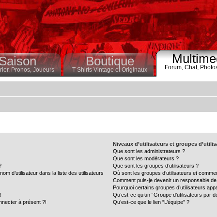
Multime
Saison
Boutique
Forum,
Chat,
Photo
ier,
Pronos,
Joueurs
T-Shirts Vintage et Originaux
Niveaux d’utilisateurs et groupes d’utili
Que sont les administrateurs ?
Que sont les modérateurs ?
?
Que sont les groupes d’utilisateurs ?
 d’utilisateur dans la liste des utilisateurs
Où sont les groupes d’utilisateurs et commen
Comment puis-je devenir un responsable de
Pourquoi certains groupes d’utilisateurs app
!
Qu’est-ce qu’un “Groupe d’utilisateurs par d
nnecter à présent ?!
Qu’est-ce que le lien “L’équipe” ?