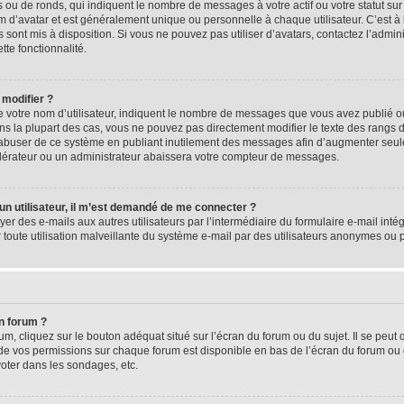
 ou de ronds, qui indiquent le nombre de messages à votre actif ou votre statut su
d’avatar et est généralement unique ou personnelle à chaque utilisateur. C’est à l
s sont mis à disposition. Si vous ne pouvez pas utiliser d’avatars, contactez l’admi
tte fonctionnalité.
 modifier ?
 votre nom d’utilisateur, indiquent le nombre de messages que vous avez publié ou 
ns la plupart des cas, vous ne pouvez pas directement modifier le texte des rangs du
s abuser de ce système en publiant inutilement des messages afin d’augmenter seu
odérateur ou un administrateur abaissera votre compteur de messages.
d’un utilisateur, il m’est demandé de me connecter ?
yer des e-mails aux autres utilisateurs par l’intermédiaire du formulaire e-mail intégr
 toute utilisation malveillante du système e-mail par des utilisateurs anonymes ou
n forum ?
m, cliquez sur le bouton adéquat situé sur l’écran du forum ou du sujet. Il se peut 
de vos permissions sur chaque forum est disponible en bas de l’écran du forum ou
oter dans les sondages, etc.