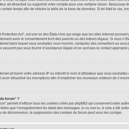
rateur ait désactivé ou supprimé votre compte pour une certaine raison. Beaucoup 
n certain temps afin de réduire la taille de la base de données. Si tel était le cas,
.
rotection Act”, est une loi des États-Unis qui exige que les sites Internet pouvant 
ivent avoir le consentement écrit des parents ou des tuteurs légaux. Si vous n’ête
nternet dans lequel vous souhaitez vous inscrire, contactez des conseillers ou avoc
e peuvent pas vous fournir d’assistance légale et ne sont pas le contact approprié
nternet ait banni votre adresse IP ou interdit le nom d’utilisateur que vous souhaitez u
t avoir désactivé les inscriptions afin d’empêcher les nouveaux visiteurs de s’inscrir
 du forum” ?
rum” permet d’effacer tous les cookies créés par phpBB3 qui conservent votre authen
telles que l’enregistrement du statut des messages, lu ou non lu, si cela a été activ
 de déconnexion, la suppression des cookies du forum peut vous les corriger.