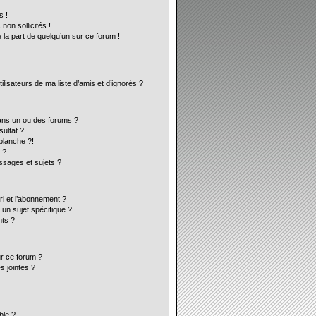
s !
on sollicités !
 la part de quelqu’un sur ce forum !
lisateurs de ma liste d’amis et d’ignorés ?
ans un ou des forums ?
ultat ?
blanche ?!
 ?
sages et sujets ?
ori et l’abonnement ?
un sujet spécifique ?
ts ?
ur ce forum ?
s jointes ?
ble ?