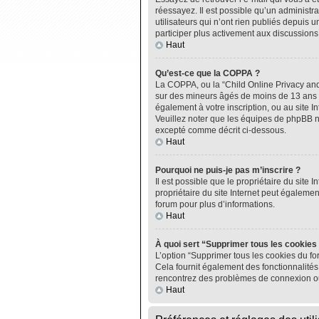
réessayez. Il est possible qu’un administ
utilisateurs qui n’ont rien publiés depuis u
participer plus activement aux discussions
Haut
Qu’est-ce que la COPPA ?
La COPPA, ou la “Child Online Privacy and P
sur des mineurs âgés de moins de 13 ans do
également à votre inscription, ou au site I
Veuillez noter que les équipes de phpBB n
excepté comme décrit ci-dessous.
Haut
Pourquoi ne puis-je pas m’inscrire ?
Il est possible que le propriétaire du site I
propriétaire du site Internet peut égalemen
forum pour plus d’informations.
Haut
À quoi sert “Supprimer tous les cookies
L’option “Supprimer tous les cookies du fo
Cela fournit également des fonctionnalités 
rencontrez des problèmes de connexion ou
Haut