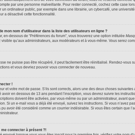
compte par une personne malveillante. Pour rester connecté, cochez cette case lors
n ordinateur public, par exemple dans une librairie, un cybercafé, une université,
ur a désactivé cette fonctionnalité.
 mon nom d’utilisateur dans la liste des utilisateurs en ligne ?
ur, en-dessous de “Préférences du forum”, vous trouverez une option intitulée
Masqu
z visible qu’aux administrateurs, aux modérateurs et à vous-même. Vous serez compt
se ne puisse pas être récupéré, il peut facilement être réinitialisé. Rendez-vous s
ructions et vous devriez pouvoir vous connecter de nouveau.
necter !
eur et votre mot de passe. S’ils sont corrects, alors une des deux choses suivantes a
 avoir en dessous de 13 ans pendant l’inscription, vous devrez suivre les instruct
riptions doivent être activées, par vous-même ou par un administrateur, avant que 
ption. Si un e-mail vous a déjà été envoyé, suivez les instructions. Si vous n’avez pa
a pu avoir été considéré comme un courrier indésirable. Si vous êtes certain que l
inistrateur.
s me connecter à présent ?!
é envoyé lorsque vous vous êtes inscrit pour la première fois, vérifiez votre nom d’u