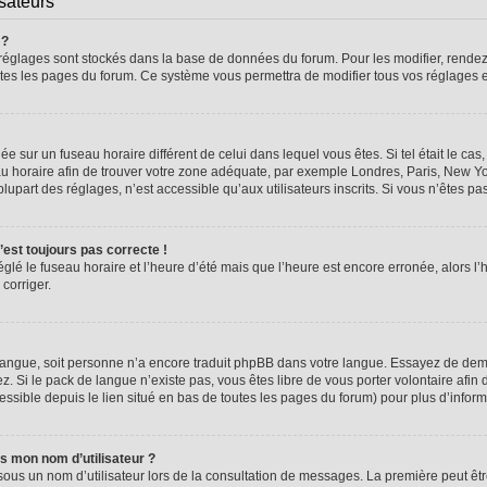
isateurs
 ?
vos réglages sont stockés dans la base de données du forum. Pour les modifier, rend
 toutes les pages du forum. Ce système vous permettra de modifier tous vos réglages 
glée sur un fuseau horaire différent de celui dans lequel vous êtes. Si tel était le 
seau horaire afin de trouver votre zone adéquate, par exemple Londres, Paris, New Yo
part des réglages, n’est accessible qu’aux utilisateurs inscrits. Si vous n’êtes pas i
n’est toujours pas correcte !
églé le fuseau horaire et l’heure d’été mais que l’heure est encore erronée, alors l’
 corriger.
re langue, soit personne n’a encore traduit phpBB dans votre langue. Essayez de dema
z. Si le pack de langue n’existe pas, vous êtes libre de vous porter volontaire afin 
ssible depuis le lien situé en bas de toutes les pages du forum) pour plus d’inform
s mon nom d’utilisateur ?
sous un nom d’utilisateur lors de la consultation de messages. La première peut êt