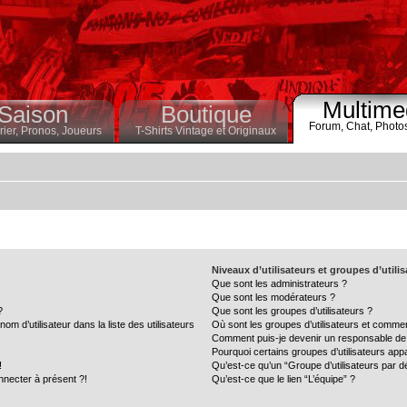
Multime
Saison
Boutique
Forum,
Chat,
Photo
ier,
Pronos,
Joueurs
T-Shirts Vintage et Originaux
Niveaux d’utilisateurs et groupes d’utili
Que sont les administrateurs ?
Que sont les modérateurs ?
?
Que sont les groupes d’utilisateurs ?
 d’utilisateur dans la liste des utilisateurs
Où sont les groupes d’utilisateurs et commen
Comment puis-je devenir un responsable de
Pourquoi certains groupes d’utilisateurs app
!
Qu’est-ce qu’un “Groupe d’utilisateurs par d
nnecter à présent ?!
Qu’est-ce que le lien “L’équipe” ?