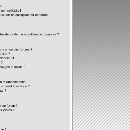
s !
on sollicités !
 la part de quelqu’un sur ce forum !
lisateurs de ma liste d’amis et d’ignorés ?
ans un ou des forums ?
ultat ?
blanche ?!
 ?
sages et sujets ?
ori et l’abonnement ?
un sujet spécifique ?
ts ?
ur ce forum ?
s jointes ?
ble ?