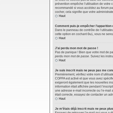
prévention empêche l’utilisation de votre 
recommandé si vous accédez au forum par u
cocher, cela signifie que votre administrate
Haut
Comment puis-je empêcher l’apparition de
Dans le panneau de contrôle de l’utilisate
cette option en cochant
Oui
, vous ne sere
Haut
J’ai perdu mon mot de passe !
Pas de panique ! Bien que votre mot de pas
perdu mon mot de passe
. Suivez les inst
Haut
Je suis inscrit mais ne peux pas me con
Premièrement, vérifiez votre nom d’utilisat
COPPA est activé et que vous avez spécifié
exigeront également que les nouvelles insc
information était affichée pendant l’inscri
une adresse e-mail incorrecte ou l’e-mail 
était correcte, essayez de contacter un adm
Haut
Je m’étais déjà inscrit mais ne peux plu
Essayez de retrouver l’e-mail qui vous a ét