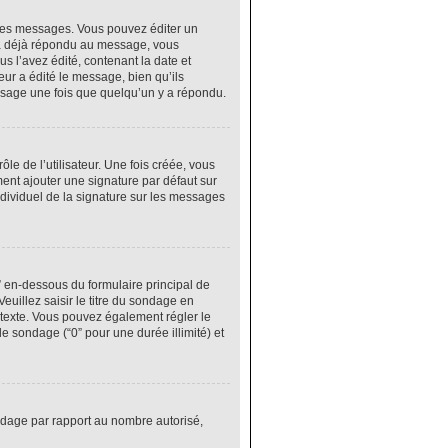
res messages. Vous pouvez éditer un
 a déjà répondu au message, vous
 l’avez édité, contenant la date et
eur a édité le message, bien qu’ils
ssage une fois que quelqu’un y a répondu.
e de l’utilisateur. Une fois créée, vous
ment ajouter une signature par défaut sur
ndividuel de la signature sur les messages
” en-dessous du formulaire principal de
euillez saisir le titre du sondage en
texte. Vous pouvez également régler le
le sondage (“0” pour une durée illimité) et
ondage par rapport au nombre autorisé,