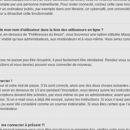
compte par une personne malveillante. Pour rester connecté, cochez cette case lors
n ordinateur public, par exemple dans une librairie, un cybercafé, une université,
ur a désactivé cette fonctionnalité.
 mon nom d’utilisateur dans la liste des utilisateurs en ligne ?
ur, en-dessous de “Préférences du forum”, vous trouverez une option intitulée
Masqu
z visible qu’aux administrateurs, aux modérateurs et à vous-même. Vous serez compt
se ne puisse pas être récupéré, il peut facilement être réinitialisé. Rendez-vous s
ructions et vous devriez pouvoir vous connecter de nouveau.
necter !
eur et votre mot de passe. S’ils sont corrects, alors une des deux choses suivantes a
 avoir en dessous de 13 ans pendant l’inscription, vous devrez suivre les instruct
riptions doivent être activées, par vous-même ou par un administrateur, avant que 
ption. Si un e-mail vous a déjà été envoyé, suivez les instructions. Si vous n’avez pa
a pu avoir été considéré comme un courrier indésirable. Si vous êtes certain que l
inistrateur.
s me connecter à présent ?!
é envoyé lorsque vous vous êtes inscrit pour la première fois, vérifiez votre nom d’u