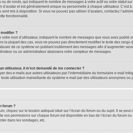
 ou de ronds, qui indiquent le nombre de messages à votre actif ou votre statut su
d’avatar et est généralement unique ou personnelle à chaque utilisateur. C’est à l
s sont mis à disposition. Si vous ne pouvez pas utiliser d’avatars, contactez l’admi
tte fonctionnalité.
 modifier ?
 votre nom d’utilisateur, indiquent le nombre de messages que vous avez publié ou 
ns la plupart des cas, vous ne pouvez pas directement modifier le texte des rangs du
s abuser de ce système en publiant inutilement des messages afin d’augmenter seu
odérateur ou un administrateur abaissera votre compteur de messages.
d’un utilisateur, il m’est demandé de me connecter ?
yer des e-mails aux autres utilisateurs par l’intermédiaire du formulaire e-mail intégr
 toute utilisation malveillante du système e-mail par des utilisateurs anonymes ou
n forum ?
m, cliquez sur le bouton adéquat situé sur l’écran du forum ou du sujet. Il se peut 
de vos permissions sur chaque forum est disponible en bas de l’écran du forum ou
oter dans les sondages, etc.