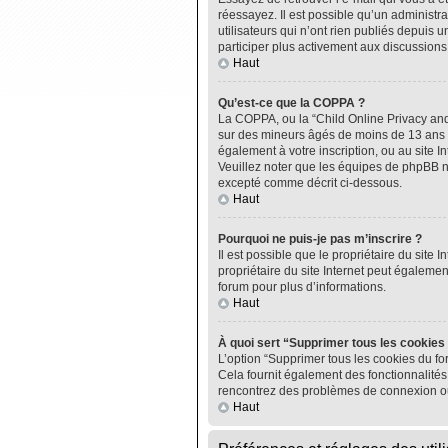
réessayez. Il est possible qu’un administ
utilisateurs qui n’ont rien publiés depuis u
participer plus activement aux discussions
Haut
Qu’est-ce que la COPPA ?
La COPPA, ou la “Child Online Privacy and P
sur des mineurs âgés de moins de 13 ans do
également à votre inscription, ou au site I
Veuillez noter que les équipes de phpBB n
excepté comme décrit ci-dessous.
Haut
Pourquoi ne puis-je pas m’inscrire ?
Il est possible que le propriétaire du site I
propriétaire du site Internet peut égalemen
forum pour plus d’informations.
Haut
À quoi sert “Supprimer tous les cookies
L’option “Supprimer tous les cookies du fo
Cela fournit également des fonctionnalités 
rencontrez des problèmes de connexion ou
Haut