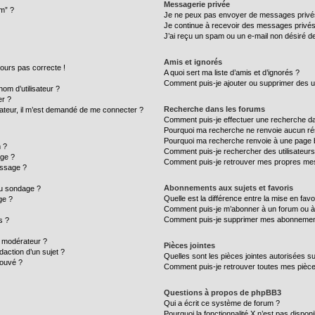
Messagerie privée
um” ?
Je ne peux pas envoyer de messages privé
Je continue à recevoir des messages privés n
J’ai reçu un spam ou un e-mail non désiré de
Amis et ignorés
ujours pas correcte !
A quoi sert ma liste d’amis et d’ignorés ?
Comment puis-je ajouter ou supprimer des uti
m d’utilisateur ?
er ?
Recherche dans les forums
ilisateur, il m’est demandé de me connecter ?
Comment puis-je effectuer une recherche d
Pourquoi ma recherche ne renvoie aucun rés
Pourquoi ma recherche renvoie à une page 
 ?
Comment puis-je rechercher des utilisateurs
age ?
Comment puis-je retrouver mes propres mes
essage ?
Abonnements aux sujets et favoris
au sondage ?
Quelle est la différence entre la mise en fav
ge ?
Comment puis-je m’abonner à un forum ou à 
Comment puis-je supprimer mes abonnemen
s ?
 modérateur ?
Pièces jointes
daction d’un sujet ?
Quelles sont les pièces jointes autorisées s
rouvé ?
Comment puis-je retrouver toutes mes pièce
Questions à propos de phpBB3
Qui a écrit ce système de forum ?
Pourquoi la fonctionnalité X n’est pas disponi