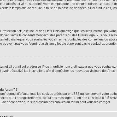
rateur ait désactivé ou supprimé votre compte pour une certaine raison. Beaucoup 
n certain temps afin de réduire la taille de la base de données. Si tel était le cas,
.
rotection Act”, est une loi des États-Unis qui exige que les sites Internet pouvant 
ivent avoir le consentement écrit des parents ou des tuteurs légaux. Si vous n’ête
nternet dans lequel vous souhaitez vous inscrire, contactez des conseillers ou avoc
e peuvent pas vous fournir d’assistance légale et ne sont pas le contact approprié
nternet ait banni votre adresse IP ou interdit le nom d’utilisateur que vous souhaitez u
t avoir désactivé les inscriptions afin d’empêcher les nouveaux visiteurs de s’inscrir
 du forum” ?
rum” permet d’effacer tous les cookies créés par phpBB3 qui conservent votre authen
telles que l’enregistrement du statut des messages, lu ou non lu, si cela a été activ
 de déconnexion, la suppression des cookies du forum peut vous les corriger.