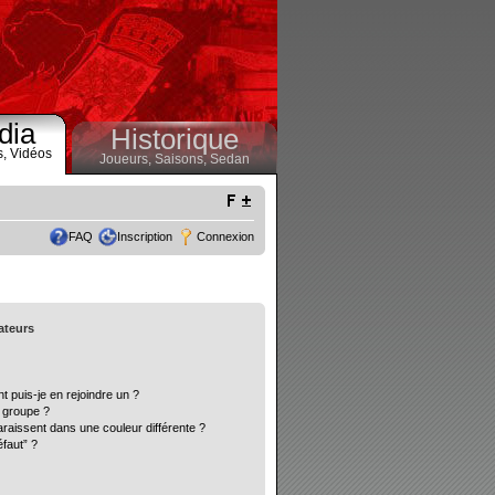
dia
Historique
s,
Vidéos
Joueurs,
Saisons,
Sedan
FAQ
Inscription
Connexion
sateurs
t puis-je en rejoindre un ?
 groupe ?
araissent dans une couleur différente ?
éfaut” ?