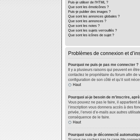
Puis-je utiliser de l’HTML ?
Que sont les émoticônes ?
Puis-je publier des images ?
Que sont les annonces globales ?
Que sont les annonces ?
Que sont les notes ?
Que sont les sujets verrouillés ?
Que sont les icônes de sujet ?
Problèmes de connexion et d’ins
Pourquoi ne puis-je pas me connecter ?
Il y a plusieurs raisons qui peuvent en êtr
contactez le propriétaire du forum afin de 
configuration de son côté et qu’il soit néce
Haut
Pourquoi ai-je besoin de m’inscrire, aprè
Vous pouvez ne pas le faire, il appartient
l’inscription vous donnera accès à des fo
privée, l’envoi d’e-mails aux autres utili
conséquence de le faire.
Haut
Pourquoi suis-je déconnecté automatiq
Si vous ne cochez pas la case
Me connect