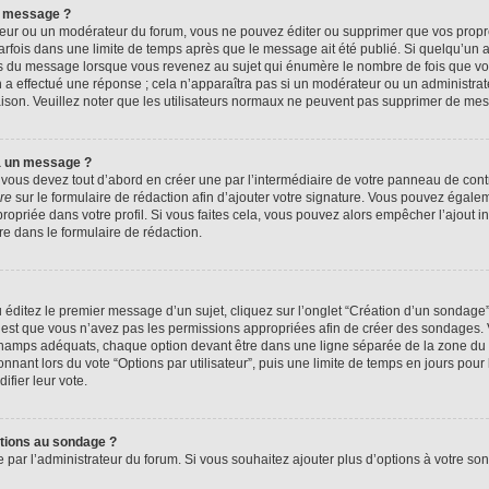
n message ?
eur ou un modérateur du forum, vous ne pouvez éditer ou supprimer que vos prop
rfois dans une limite de temps après que le message ait été publié. Si quelqu’un
us du message lorsque vous revenez au sujet qui énumère le nombre de fois que vous
n a effectué une réponse ; cela n’apparaîtra pas si un modérateur ou un administrat
raison. Veuillez noter que les utilisateurs normaux ne peuvent pas supprimer de me
à un message ?
ous devez tout d’abord en créer une par l’intermédiaire de votre panneau de contrôl
re
sur le formulaire de rédaction afin d’ajouter votre signature. Vous pouvez égale
priée dans votre profil. Si vous faites cela, vous pouvez alors empêcher l’ajout i
re dans le formulaire de rédaction.
éditez le premier message d’un sujet, cliquez sur l’onglet “Création d’un sondage
 c’est que vous n’avez pas les permissions appropriées afin de créer des sondages. V
champs adéquats, chaque option devant être dans une ligne séparée de la zone du 
onnant lors du vote “Options par utilisateur”, puis une limite de temps en jours pour 
ifier leur vote.
ptions au sondage ?
e par l’administrateur du forum. Si vous souhaitez ajouter plus d’options à votre s