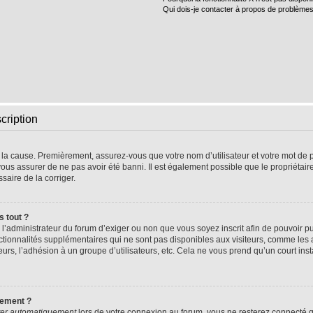
Qui dois-je contacter à propos de problèmes
cription
e la cause. Premièrement, assurez-vous que votre nom d’utilisateur et votre mot de pa
vous assurer de ne pas avoir été banni. Il est également possible que le propriétaire 
ssaire de la corriger.
s tout ?
 à l’administrateur du forum d’exiger ou non que vous soyez inscrit afin de pouvoir
nctionnalités supplémentaires qui ne sont pas disponibles aux visiteurs, comme les
sateurs, l’adhésion à un groupe d’utilisateurs, etc. Cela ne vous prend qu’un court 
uement ?
er automatiquement
lors de votre connexion au forum, vous ne resterez connecté q