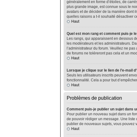
généralement en forme d’étoiles, de carrés
plus grande image, est connue sous le nom 
avatars et de décider de la manière dont il
quelles raisons a t-il souhaité désactiver ce
Haut
Quel est mon rang et comment puis-je le
Les rangs, qui apparaissent en dessous de
les modérateurs et les administrateurs. Da
l’administrateur du forum. Veuillez ne pa
de forums ne toléreront pas cela et un m
Haut
Lorsque je clique sur le lien de l’e-mail 
Seuls les utilisateurs inscrits peuvent envo
fonctionnalité. Cela a pour but d’empêcher
Haut
Problèmes de publication
Comment puis-je publier un sujet dans u
Pour publier un nouveau sujet dans un foru
de pouvoir rédiger un message. Une liste 
publier de nouveaux sujets, vous pouvez v
Haut