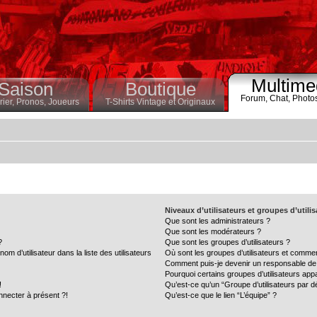
Multime
Saison
Boutique
Forum,
Chat,
Photo
ier,
Pronos,
Joueurs
T-Shirts Vintage et Originaux
Niveaux d’utilisateurs et groupes d’utili
Que sont les administrateurs ?
Que sont les modérateurs ?
?
Que sont les groupes d’utilisateurs ?
 d’utilisateur dans la liste des utilisateurs
Où sont les groupes d’utilisateurs et commen
Comment puis-je devenir un responsable de
Pourquoi certains groupes d’utilisateurs app
!
Qu’est-ce qu’un “Groupe d’utilisateurs par d
nnecter à présent ?!
Qu’est-ce que le lien “L’équipe” ?