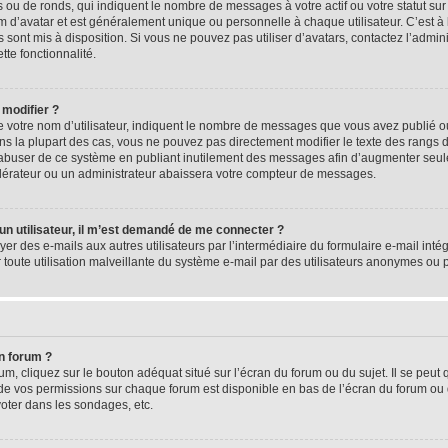
 ou de ronds, qui indiquent le nombre de messages à votre actif ou votre statut su
d’avatar et est généralement unique ou personnelle à chaque utilisateur. C’est à l
s sont mis à disposition. Si vous ne pouvez pas utiliser d’avatars, contactez l’admi
tte fonctionnalité.
 modifier ?
 votre nom d’utilisateur, indiquent le nombre de messages que vous avez publié ou 
ns la plupart des cas, vous ne pouvez pas directement modifier le texte des rangs du
s abuser de ce système en publiant inutilement des messages afin d’augmenter seu
odérateur ou un administrateur abaissera votre compteur de messages.
d’un utilisateur, il m’est demandé de me connecter ?
yer des e-mails aux autres utilisateurs par l’intermédiaire du formulaire e-mail intégr
 toute utilisation malveillante du système e-mail par des utilisateurs anonymes ou
n forum ?
m, cliquez sur le bouton adéquat situé sur l’écran du forum ou du sujet. Il se peut 
de vos permissions sur chaque forum est disponible en bas de l’écran du forum ou
oter dans les sondages, etc.