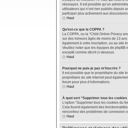
réessayez. Il est possible qu’un administ
utilisateurs qui n’ont rien publiés depuis u
participer plus activement aux discussions
Haut
Qu’est-ce que la COPPA ?
La COPPA, ou la “Child Online Privacy and P
sur des mineurs âgés de moins de 13 ans do
également à votre inscription, ou au site I
Veuillez noter que les équipes de phpBB n
excepté comme décrit ci-dessous.
Haut
Pourquoi ne puis-je pas m’inscrire ?
Il est possible que le propriétaire du site I
propriétaire du site Internet peut égalemen
forum pour plus d’informations.
Haut
À quoi sert “Supprimer tous les cookies
L’option “Supprimer tous les cookies du fo
Cela fournit également des fonctionnalités 
rencontrez des problèmes de connexion ou
Haut