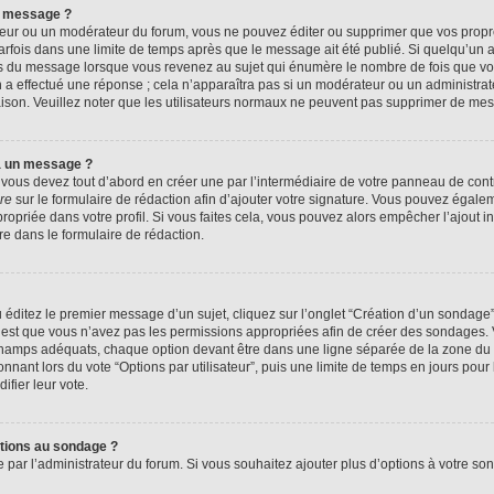
n message ?
eur ou un modérateur du forum, vous ne pouvez éditer ou supprimer que vos prop
rfois dans une limite de temps après que le message ait été publié. Si quelqu’un
us du message lorsque vous revenez au sujet qui énumère le nombre de fois que vous
n a effectué une réponse ; cela n’apparaîtra pas si un modérateur ou un administrat
raison. Veuillez noter que les utilisateurs normaux ne peuvent pas supprimer de me
à un message ?
ous devez tout d’abord en créer une par l’intermédiaire de votre panneau de contrôl
re
sur le formulaire de rédaction afin d’ajouter votre signature. Vous pouvez égale
priée dans votre profil. Si vous faites cela, vous pouvez alors empêcher l’ajout i
re dans le formulaire de rédaction.
éditez le premier message d’un sujet, cliquez sur l’onglet “Création d’un sondage
 c’est que vous n’avez pas les permissions appropriées afin de créer des sondages. V
champs adéquats, chaque option devant être dans une ligne séparée de la zone du 
onnant lors du vote “Options par utilisateur”, puis une limite de temps en jours pour 
ifier leur vote.
ptions au sondage ?
e par l’administrateur du forum. Si vous souhaitez ajouter plus d’options à votre s