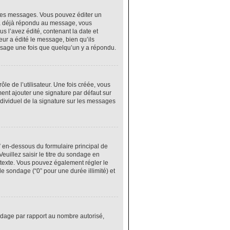
res messages. Vous pouvez éditer un
 a déjà répondu au message, vous
 l’avez édité, contenant la date et
eur a édité le message, bien qu’ils
ssage une fois que quelqu’un y a répondu.
e de l’utilisateur. Une fois créée, vous
ment ajouter une signature par défaut sur
ndividuel de la signature sur les messages
” en-dessous du formulaire principal de
euillez saisir le titre du sondage en
texte. Vous pouvez également régler le
le sondage (“0” pour une durée illimité) et
ondage par rapport au nombre autorisé,