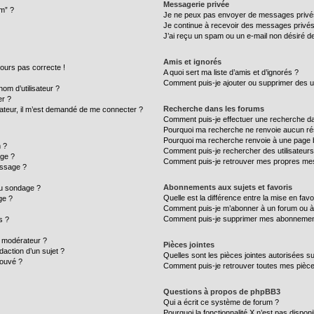
Messagerie privée
um” ?
Je ne peux pas envoyer de messages privé
Je continue à recevoir des messages privés n
J’ai reçu un spam ou un e-mail non désiré de
Amis et ignorés
ujours pas correcte !
A quoi sert ma liste d’amis et d’ignorés ?
Comment puis-je ajouter ou supprimer des uti
m d’utilisateur ?
er ?
Recherche dans les forums
ilisateur, il m’est demandé de me connecter ?
Comment puis-je effectuer une recherche d
Pourquoi ma recherche ne renvoie aucun rés
Pourquoi ma recherche renvoie à une page 
 ?
Comment puis-je rechercher des utilisateurs
age ?
Comment puis-je retrouver mes propres mes
essage ?
Abonnements aux sujets et favoris
au sondage ?
Quelle est la différence entre la mise en fav
ge ?
Comment puis-je m’abonner à un forum ou à 
Comment puis-je supprimer mes abonnemen
s ?
 modérateur ?
Pièces jointes
daction d’un sujet ?
Quelles sont les pièces jointes autorisées s
rouvé ?
Comment puis-je retrouver toutes mes pièce
Questions à propos de phpBB3
Qui a écrit ce système de forum ?
Pourquoi la fonctionnalité X n’est pas disponi