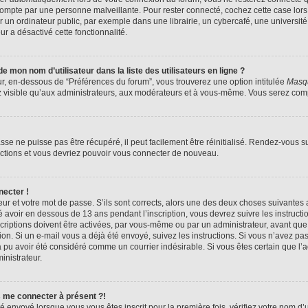
compte par une personne malveillante. Pour rester connecté, cochez cette case lors
n ordinateur public, par exemple dans une librairie, un cybercafé, une université,
ur a désactivé cette fonctionnalité.
 mon nom d’utilisateur dans la liste des utilisateurs en ligne ?
ur, en-dessous de “Préférences du forum”, vous trouverez une option intitulée
Masqu
z visible qu’aux administrateurs, aux modérateurs et à vous-même. Vous serez compt
se ne puisse pas être récupéré, il peut facilement être réinitialisé. Rendez-vous s
ructions et vous devriez pouvoir vous connecter de nouveau.
necter !
eur et votre mot de passe. S’ils sont corrects, alors une des deux choses suivantes a
 avoir en dessous de 13 ans pendant l’inscription, vous devrez suivre les instruct
riptions doivent être activées, par vous-même ou par un administrateur, avant que 
ption. Si un e-mail vous a déjà été envoyé, suivez les instructions. Si vous n’avez pa
a pu avoir été considéré comme un courrier indésirable. Si vous êtes certain que l
inistrateur.
s me connecter à présent ?!
é envoyé lorsque vous vous êtes inscrit pour la première fois, vérifiez votre nom d’u