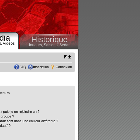
dia
Historique
s,
Vidéos
Joueurs,
Saisons,
Sedan
FAQ
Inscription
Connexion
sateurs
t puis-je en rejoindre un ?
 groupe ?
araissent dans une couleur différente ?
éfaut” ?