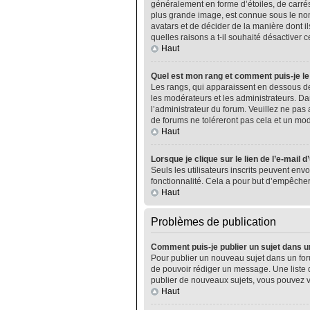
généralement en forme d’étoiles, de carrés
plus grande image, est connue sous le nom 
avatars et de décider de la manière dont il
quelles raisons a t-il souhaité désactiver ce
Haut
Quel est mon rang et comment puis-je le
Les rangs, qui apparaissent en dessous de
les modérateurs et les administrateurs. Da
l’administrateur du forum. Veuillez ne pa
de forums ne toléreront pas cela et un m
Haut
Lorsque je clique sur le lien de l’e-mail 
Seuls les utilisateurs inscrits peuvent envo
fonctionnalité. Cela a pour but d’empêcher
Haut
Problèmes de publication
Comment puis-je publier un sujet dans u
Pour publier un nouveau sujet dans un foru
de pouvoir rédiger un message. Une liste 
publier de nouveaux sujets, vous pouvez v
Haut