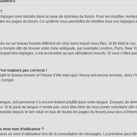
isateurs
 ?
vos réglages sont stockés dans la base de données du forum. Pour les modifier, rend
 toutes les pages du forum. Ce système vous permettra de modifier tous vos réglages 
glée sur un fuseau horaire différent de celui dans lequel vous êtes. Si tel était le 
seau horaire afin de trouver votre zone adéquate, par exemple Londres, Paris, New Yo
part des réglages, n’est accessible qu’aux utilisateurs inscrits. Si vous n’êtes pas i
n’est toujours pas correcte !
églé le fuseau horaire et l’heure d’été mais que l’heure est encore erronée, alors l’
 corriger.
re langue, soit personne n’a encore traduit phpBB dans votre langue. Essayez de dema
z. Si le pack de langue n’existe pas, vous êtes libre de vous porter volontaire afin 
ssible depuis le lien situé en bas de toutes les pages du forum) pour plus d’inform
s mon nom d’utilisateur ?
sous un nom d’utilisateur lors de la consultation de messages. La première peut êt