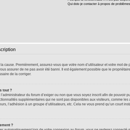
Qui dois-je contacter à propos de problèmes
cription
e la cause. Premièrement, assurez-vous que votre nom d’utilisateur et votre mot de pa
vous assurer de ne pas avoir été banni. Il est également possible que le propriétaire 
ssaire de la corriger.
s tout ?
 à l’administrateur du forum d’exiger ou non que vous soyez inscrit afin de pouvoir
nctionnalités supplémentaires qui ne sont pas disponibles aux visiteurs, comme les
sateurs, l’adhésion à un groupe d’utilisateurs, etc. Cela ne vous prend qu’un court 
uement ?
er automatiquement
lors de votre connexion au forum, vous ne resterez connecté q