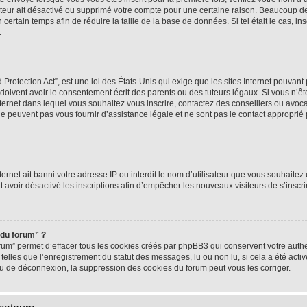
rateur ait désactivé ou supprimé votre compte pour une certaine raison. Beaucoup 
n certain temps afin de réduire la taille de la base de données. Si tel était le cas,
.
rotection Act”, est une loi des États-Unis qui exige que les sites Internet pouvant 
ivent avoir le consentement écrit des parents ou des tuteurs légaux. Si vous n’ête
nternet dans lequel vous souhaitez vous inscrire, contactez des conseillers ou avoc
e peuvent pas vous fournir d’assistance légale et ne sont pas le contact approprié
nternet ait banni votre adresse IP ou interdit le nom d’utilisateur que vous souhaitez u
t avoir désactivé les inscriptions afin d’empêcher les nouveaux visiteurs de s’inscrir
 du forum” ?
rum” permet d’effacer tous les cookies créés par phpBB3 qui conservent votre authen
telles que l’enregistrement du statut des messages, lu ou non lu, si cela a été activ
 de déconnexion, la suppression des cookies du forum peut vous les corriger.