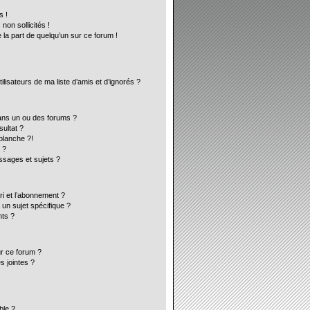
s !
on sollicités !
 la part de quelqu’un sur ce forum !
lisateurs de ma liste d’amis et d’ignorés ?
ans un ou des forums ?
ultat ?
blanche ?!
 ?
sages et sujets ?
ori et l’abonnement ?
un sujet spécifique ?
ts ?
ur ce forum ?
s jointes ?
ble ?