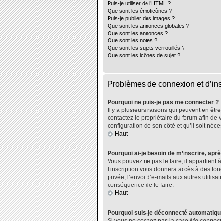
Puis-je utiliser de l’HTML ?
Que sont les émoticônes ?
Puis-je publier des images ?
Que sont les annonces globales ?
Que sont les annonces ?
Que sont les notes ?
Que sont les sujets verrouillés ?
Que sont les icônes de sujet ?
Problèmes de connexion et d’ins
Pourquoi ne puis-je pas me connecter ?
Il y a plusieurs raisons qui peuvent en êtr
contactez le propriétaire du forum afin de 
configuration de son côté et qu’il soit néce
Haut
Pourquoi ai-je besoin de m’inscrire, aprè
Vous pouvez ne pas le faire, il appartient
l’inscription vous donnera accès à des fo
privée, l’envoi d’e-mails aux autres utili
conséquence de le faire.
Haut
Pourquoi suis-je déconnecté automatiq
Si vous ne cochez pas la case
Me connect