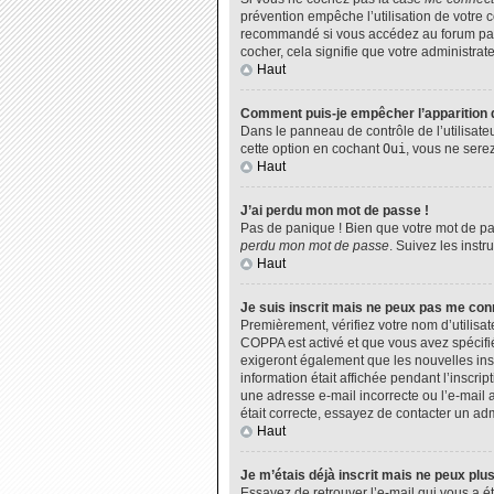
prévention empêche l’utilisation de votre 
recommandé si vous accédez au forum par u
cocher, cela signifie que votre administrate
Haut
Comment puis-je empêcher l’apparition de
Dans le panneau de contrôle de l’utilisate
cette option en cochant
Oui
, vous ne sere
Haut
J’ai perdu mon mot de passe !
Pas de panique ! Bien que votre mot de pas
perdu mon mot de passe
. Suivez les inst
Haut
Je suis inscrit mais ne peux pas me con
Premièrement, vérifiez votre nom d’utilisat
COPPA est activé et que vous avez spécifié
exigeront également que les nouvelles insc
information était affichée pendant l’inscri
une adresse e-mail incorrecte ou l’e-mail 
était correcte, essayez de contacter un adm
Haut
Je m’étais déjà inscrit mais ne peux plu
Essayez de retrouver l’e-mail qui vous a ét