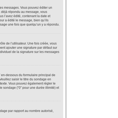
res messages. Vous pouvez éditer un
 a déjà répondu au message, vous
 l’avez édité, contenant la date et
eur a édité le message, bien qu’ils
ssage une fois que quelqu’un y a répondu.
e de l’utilisateur. Une fois créée, vous
ment ajouter une signature par défaut sur
ndividuel de la signature sur les messages
” en-dessous du formulaire principal de
euillez saisir le titre du sondage en
texte. Vous pouvez également régler le
le sondage (“0” pour une durée illimité) et
ondage par rapport au nombre autorisé,