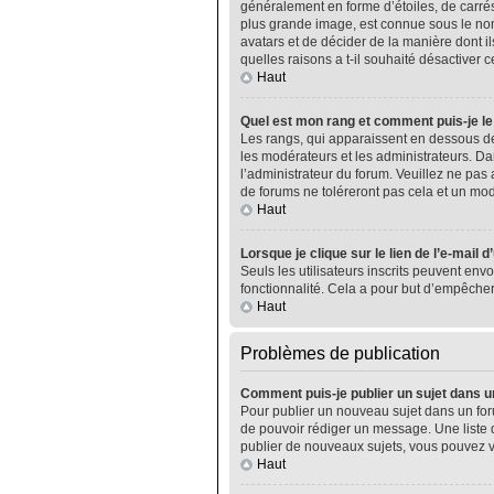
généralement en forme d’étoiles, de carrés
plus grande image, est connue sous le nom 
avatars et de décider de la manière dont il
quelles raisons a t-il souhaité désactiver ce
Haut
Quel est mon rang et comment puis-je le
Les rangs, qui apparaissent en dessous de
les modérateurs et les administrateurs. Da
l’administrateur du forum. Veuillez ne pa
de forums ne toléreront pas cela et un m
Haut
Lorsque je clique sur le lien de l’e-mail 
Seuls les utilisateurs inscrits peuvent envo
fonctionnalité. Cela a pour but d’empêcher
Haut
Problèmes de publication
Comment puis-je publier un sujet dans u
Pour publier un nouveau sujet dans un foru
de pouvoir rédiger un message. Une liste 
publier de nouveaux sujets, vous pouvez v
Haut