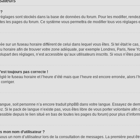
isateurs
 ?
vos réglages sont stockés dans la base de données du forum. Pour les modifier, rend
 toutes les pages du forum. Ce système vous permettra de modifier tous vos réglages 
glée sur un fuseau horaire différent de celui dans lequel vous êtes. Si tel était le 
seau horaire afin de trouver votre zone adéquate, par exemple Londres, Paris, New Yo
part des réglages, n’est accessible qu’aux utilisateurs inscrits. Si vous n’êtes pas i
n’est toujours pas correcte !
églé le fuseau horaire et l’heure d’été mais que l’heure est encore erronée, alors l’
 corriger.
re langue, soit personne n’a encore traduit phpBB dans votre langue. Essayez de dema
z. Si le pack de langue n’existe pas, vous êtes libre de vous porter volontaire afin 
ssible depuis le lien situé en bas de toutes les pages du forum) pour plus d’inform
s mon nom d’utilisateur ?
sous un nom d’utilisateur lors de la consultation de messages. La première peut êt