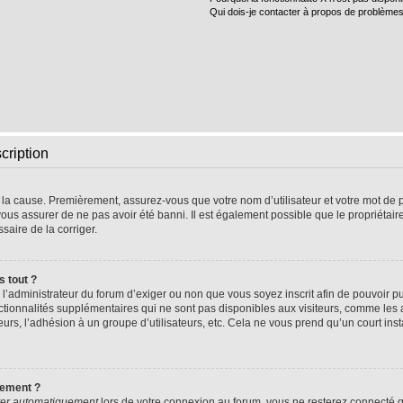
Qui dois-je contacter à propos de problèmes
cription
e la cause. Premièrement, assurez-vous que votre nom d’utilisateur et votre mot de pa
vous assurer de ne pas avoir été banni. Il est également possible que le propriétaire 
ssaire de la corriger.
s tout ?
 à l’administrateur du forum d’exiger ou non que vous soyez inscrit afin de pouvoir
nctionnalités supplémentaires qui ne sont pas disponibles aux visiteurs, comme les
sateurs, l’adhésion à un groupe d’utilisateurs, etc. Cela ne vous prend qu’un court 
uement ?
er automatiquement
lors de votre connexion au forum, vous ne resterez connecté q