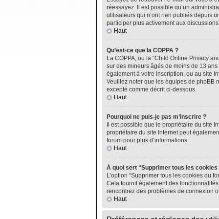
réessayez. Il est possible qu’un administ
utilisateurs qui n’ont rien publiés depuis u
participer plus activement aux discussions
Haut
Qu’est-ce que la COPPA ?
La COPPA, ou la “Child Online Privacy and P
sur des mineurs âgés de moins de 13 ans do
également à votre inscription, ou au site I
Veuillez noter que les équipes de phpBB n
excepté comme décrit ci-dessous.
Haut
Pourquoi ne puis-je pas m’inscrire ?
Il est possible que le propriétaire du site I
propriétaire du site Internet peut égalemen
forum pour plus d’informations.
Haut
À quoi sert “Supprimer tous les cookies
L’option “Supprimer tous les cookies du fo
Cela fournit également des fonctionnalités 
rencontrez des problèmes de connexion ou
Haut