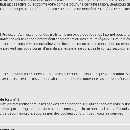
rateur ait désactivé ou supprimé votre compte pour une certaine raison. Beaucoup 
n certain temps afin de réduire la taille de la base de données. Si tel était le cas,
.
rotection Act”, est une loi des États-Unis qui exige que les sites Internet pouvant 
ivent avoir le consentement écrit des parents ou des tuteurs légaux. Si vous n’ête
nternet dans lequel vous souhaitez vous inscrire, contactez des conseillers ou avoc
e peuvent pas vous fournir d’assistance légale et ne sont pas le contact approprié
nternet ait banni votre adresse IP ou interdit le nom d’utilisateur que vous souhaitez u
t avoir désactivé les inscriptions afin d’empêcher les nouveaux visiteurs de s’inscrir
 du forum” ?
rum” permet d’effacer tous les cookies créés par phpBB3 qui conservent votre authen
telles que l’enregistrement du statut des messages, lu ou non lu, si cela a été activ
 de déconnexion, la suppression des cookies du forum peut vous les corriger.