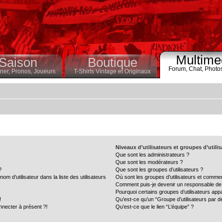
Multime
Saison
Boutique
Forum,
Chat,
Photo
ier,
Pronos,
Joueurs
T-Shirts Vintage et Originaux
Niveaux d’utilisateurs et groupes d’utili
Que sont les administrateurs ?
Que sont les modérateurs ?
?
Que sont les groupes d’utilisateurs ?
 d’utilisateur dans la liste des utilisateurs
Où sont les groupes d’utilisateurs et commen
Comment puis-je devenir un responsable de
Pourquoi certains groupes d’utilisateurs app
!
Qu’est-ce qu’un “Groupe d’utilisateurs par d
nnecter à présent ?!
Qu’est-ce que le lien “L’équipe” ?