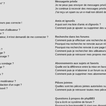
Messagerie privée
um” ?
Je ne peux pas envoyer de messages privé
Je continue à recevoir des messages privés n
J’ai reçu un spam ou un e-mail non désiré de
Amis et ignorés
ujours pas correcte !
A quoi sert ma liste d’amis et d’ignorés ?
Comment puis-je ajouter ou supprimer des uti
m d’utilisateur ?
er ?
Recherche dans les forums
ilisateur, il m’est demandé de me connecter ?
Comment puis-je effectuer une recherche d
Pourquoi ma recherche ne renvoie aucun rés
Pourquoi ma recherche renvoie à une page 
 ?
Comment puis-je rechercher des utilisateurs
age ?
Comment puis-je retrouver mes propres mes
essage ?
Abonnements aux sujets et favoris
au sondage ?
Quelle est la différence entre la mise en fav
ge ?
Comment puis-je m’abonner à un forum ou à 
Comment puis-je supprimer mes abonnemen
s ?
 modérateur ?
Pièces jointes
daction d’un sujet ?
Quelles sont les pièces jointes autorisées s
rouvé ?
Comment puis-je retrouver toutes mes pièce
Questions à propos de phpBB3
Qui a écrit ce système de forum ?
Pourquoi la fonctionnalité X n’est pas disponi