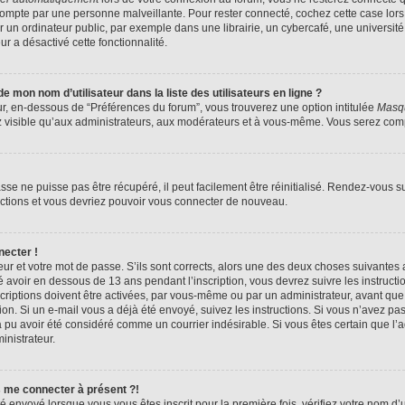
compte par une personne malveillante. Pour rester connecté, cochez cette case lors
n ordinateur public, par exemple dans une librairie, un cybercafé, une université,
ur a désactivé cette fonctionnalité.
 mon nom d’utilisateur dans la liste des utilisateurs en ligne ?
ur, en-dessous de “Préférences du forum”, vous trouverez une option intitulée
Masqu
z visible qu’aux administrateurs, aux modérateurs et à vous-même. Vous serez compt
se ne puisse pas être récupéré, il peut facilement être réinitialisé. Rendez-vous s
ructions et vous devriez pouvoir vous connecter de nouveau.
necter !
eur et votre mot de passe. S’ils sont corrects, alors une des deux choses suivantes a
 avoir en dessous de 13 ans pendant l’inscription, vous devrez suivre les instruct
riptions doivent être activées, par vous-même ou par un administrateur, avant que 
ption. Si un e-mail vous a déjà été envoyé, suivez les instructions. Si vous n’avez pa
a pu avoir été considéré comme un courrier indésirable. Si vous êtes certain que l
inistrateur.
s me connecter à présent ?!
é envoyé lorsque vous vous êtes inscrit pour la première fois, vérifiez votre nom d’u