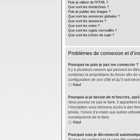
Puis-je utiliser de l’HTML ?
Que sont les émoticônes ?
Puis-je publier des images ?
Que sont les annonces globales ?
Que sont les annonces ?
Que sont les notes ?
Que sont les sujets verrouillés ?
Que sont les icônes de sujet ?
Problèmes de connexion et d’ins
Pourquoi ne puis-je pas me connecter ?
Il y a plusieurs raisons qui peuvent en êtr
contactez le propriétaire du forum afin de 
configuration de son côté et qu’il soit néce
Haut
Pourquoi ai-je besoin de m’inscrire, aprè
Vous pouvez ne pas le faire, il appartient
l’inscription vous donnera accès à des fo
privée, l’envoi d’e-mails aux autres utili
conséquence de le faire.
Haut
Pourquoi suis-je déconnecté automatiq
Si vous ne cochez pas la case
Me connect