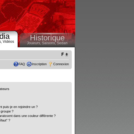
dia
Historique
s,
Vidéos
Joueurs,
Saisons,
Sedan
FAQ
Inscription
Connexion
sateurs
t puis-je en rejoindre un ?
 groupe ?
araissent dans une couleur différente ?
éfaut” ?