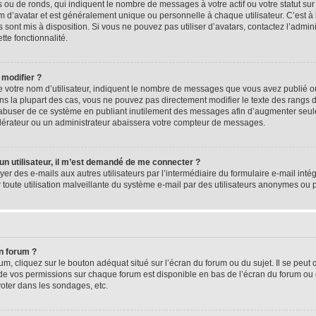
 ou de ronds, qui indiquent le nombre de messages à votre actif ou votre statut su
d’avatar et est généralement unique ou personnelle à chaque utilisateur. C’est à l
s sont mis à disposition. Si vous ne pouvez pas utiliser d’avatars, contactez l’admi
tte fonctionnalité.
 modifier ?
 votre nom d’utilisateur, indiquent le nombre de messages que vous avez publié ou 
ns la plupart des cas, vous ne pouvez pas directement modifier le texte des rangs du
s abuser de ce système en publiant inutilement des messages afin d’augmenter seu
odérateur ou un administrateur abaissera votre compteur de messages.
d’un utilisateur, il m’est demandé de me connecter ?
yer des e-mails aux autres utilisateurs par l’intermédiaire du formulaire e-mail intégr
 toute utilisation malveillante du système e-mail par des utilisateurs anonymes ou
n forum ?
m, cliquez sur le bouton adéquat situé sur l’écran du forum ou du sujet. Il se peut 
de vos permissions sur chaque forum est disponible en bas de l’écran du forum ou
oter dans les sondages, etc.