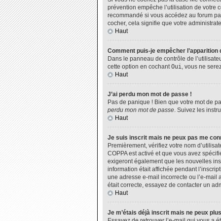
prévention empêche l’utilisation de votre 
recommandé si vous accédez au forum par u
cocher, cela signifie que votre administrate
Haut
Comment puis-je empêcher l’apparition de
Dans le panneau de contrôle de l’utilisate
cette option en cochant
Oui
, vous ne sere
Haut
J’ai perdu mon mot de passe !
Pas de panique ! Bien que votre mot de pas
perdu mon mot de passe
. Suivez les inst
Haut
Je suis inscrit mais ne peux pas me con
Premièrement, vérifiez votre nom d’utilisat
COPPA est activé et que vous avez spécifié
exigeront également que les nouvelles insc
information était affichée pendant l’inscri
une adresse e-mail incorrecte ou l’e-mail 
était correcte, essayez de contacter un adm
Haut
Je m’étais déjà inscrit mais ne peux plu
Essayez de retrouver l’e-mail qui vous a ét