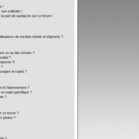
s !
on sollicités !
 la part de quelqu’un sur ce forum !
lisateurs de ma liste d’amis et d’ignorés ?
ans un ou des forums ?
ultat ?
blanche ?!
 ?
sages et sujets ?
ori et l’abonnement ?
un sujet spécifique ?
ts ?
ur ce forum ?
s jointes ?
ble ?