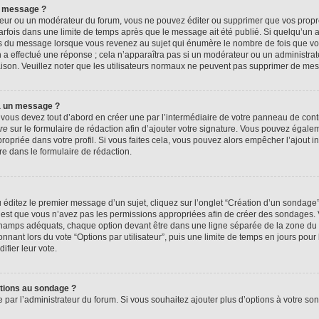
n message ?
eur ou un modérateur du forum, vous ne pouvez éditer ou supprimer que vos prop
rfois dans une limite de temps après que le message ait été publié. Si quelqu’un
us du message lorsque vous revenez au sujet qui énumère le nombre de fois que vous
n a effectué une réponse ; cela n’apparaîtra pas si un modérateur ou un administrat
raison. Veuillez noter que les utilisateurs normaux ne peuvent pas supprimer de me
à un message ?
ous devez tout d’abord en créer une par l’intermédiaire de votre panneau de contrôl
re
sur le formulaire de rédaction afin d’ajouter votre signature. Vous pouvez égale
priée dans votre profil. Si vous faites cela, vous pouvez alors empêcher l’ajout i
re dans le formulaire de rédaction.
éditez le premier message d’un sujet, cliquez sur l’onglet “Création d’un sondage
 c’est que vous n’avez pas les permissions appropriées afin de créer des sondages. V
champs adéquats, chaque option devant être dans une ligne séparée de la zone du 
onnant lors du vote “Options par utilisateur”, puis une limite de temps en jours pour 
ifier leur vote.
ptions au sondage ?
e par l’administrateur du forum. Si vous souhaitez ajouter plus d’options à votre s