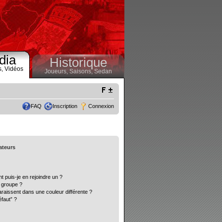
dia
Historique
s,
Vidéos
Joueurs,
Saisons,
Sedan
FAQ
Inscription
Connexion
sateurs
t puis-je en rejoindre un ?
 groupe ?
araissent dans une couleur différente ?
éfaut” ?