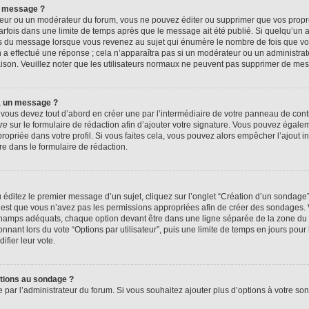
n message ?
eur ou un modérateur du forum, vous ne pouvez éditer ou supprimer que vos prop
rfois dans une limite de temps après que le message ait été publié. Si quelqu’un
us du message lorsque vous revenez au sujet qui énumère le nombre de fois que vous
n a effectué une réponse ; cela n’apparaîtra pas si un modérateur ou un administrat
raison. Veuillez noter que les utilisateurs normaux ne peuvent pas supprimer de me
à un message ?
ous devez tout d’abord en créer une par l’intermédiaire de votre panneau de contrôl
re
sur le formulaire de rédaction afin d’ajouter votre signature. Vous pouvez égale
priée dans votre profil. Si vous faites cela, vous pouvez alors empêcher l’ajout i
re dans le formulaire de rédaction.
éditez le premier message d’un sujet, cliquez sur l’onglet “Création d’un sondage
 c’est que vous n’avez pas les permissions appropriées afin de créer des sondages. V
champs adéquats, chaque option devant être dans une ligne séparée de la zone du 
onnant lors du vote “Options par utilisateur”, puis une limite de temps en jours pour 
ifier leur vote.
ptions au sondage ?
e par l’administrateur du forum. Si vous souhaitez ajouter plus d’options à votre s