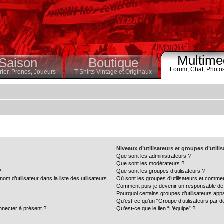
Multime
Saison
Boutique
Forum,
Chat,
Photo
ier,
Pronos,
Joueurs
T-Shirts Vintage et Originaux
Niveaux d’utilisateurs et groupes d’utili
Que sont les administrateurs ?
Que sont les modérateurs ?
?
Que sont les groupes d’utilisateurs ?
 d’utilisateur dans la liste des utilisateurs
Où sont les groupes d’utilisateurs et commen
Comment puis-je devenir un responsable de
Pourquoi certains groupes d’utilisateurs app
!
Qu’est-ce qu’un “Groupe d’utilisateurs par d
nnecter à présent ?!
Qu’est-ce que le lien “L’équipe” ?