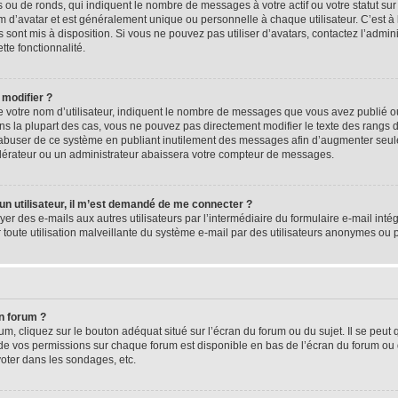
 ou de ronds, qui indiquent le nombre de messages à votre actif ou votre statut su
d’avatar et est généralement unique ou personnelle à chaque utilisateur. C’est à l
s sont mis à disposition. Si vous ne pouvez pas utiliser d’avatars, contactez l’admi
tte fonctionnalité.
 modifier ?
 votre nom d’utilisateur, indiquent le nombre de messages que vous avez publié ou 
ns la plupart des cas, vous ne pouvez pas directement modifier le texte des rangs du
s abuser de ce système en publiant inutilement des messages afin d’augmenter seu
odérateur ou un administrateur abaissera votre compteur de messages.
d’un utilisateur, il m’est demandé de me connecter ?
yer des e-mails aux autres utilisateurs par l’intermédiaire du formulaire e-mail intégr
 toute utilisation malveillante du système e-mail par des utilisateurs anonymes ou
n forum ?
m, cliquez sur le bouton adéquat situé sur l’écran du forum ou du sujet. Il se peut 
de vos permissions sur chaque forum est disponible en bas de l’écran du forum ou
oter dans les sondages, etc.