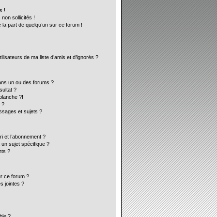
s !
on sollicités !
 la part de quelqu’un sur ce forum !
lisateurs de ma liste d’amis et d’ignorés ?
ans un ou des forums ?
ultat ?
blanche ?!
 ?
sages et sujets ?
ori et l’abonnement ?
un sujet spécifique ?
ts ?
ur ce forum ?
s jointes ?
ble ?