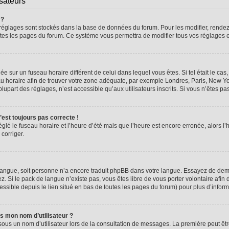
isateurs
 ?
vos réglages sont stockés dans la base de données du forum. Pour les modifier, rend
 toutes les pages du forum. Ce système vous permettra de modifier tous vos réglages 
glée sur un fuseau horaire différent de celui dans lequel vous êtes. Si tel était le 
seau horaire afin de trouver votre zone adéquate, par exemple Londres, Paris, New Yo
part des réglages, n’est accessible qu’aux utilisateurs inscrits. Si vous n’êtes pas i
n’est toujours pas correcte !
églé le fuseau horaire et l’heure d’été mais que l’heure est encore erronée, alors l’
 corriger.
re langue, soit personne n’a encore traduit phpBB dans votre langue. Essayez de dema
z. Si le pack de langue n’existe pas, vous êtes libre de vous porter volontaire afin 
ssible depuis le lien situé en bas de toutes les pages du forum) pour plus d’inform
s mon nom d’utilisateur ?
sous un nom d’utilisateur lors de la consultation de messages. La première peut êt