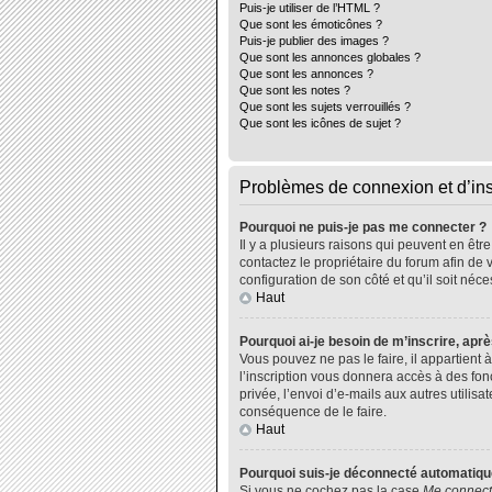
Puis-je utiliser de l’HTML ?
Que sont les émoticônes ?
Puis-je publier des images ?
Que sont les annonces globales ?
Que sont les annonces ?
Que sont les notes ?
Que sont les sujets verrouillés ?
Que sont les icônes de sujet ?
Problèmes de connexion et d’ins
Pourquoi ne puis-je pas me connecter ?
Il y a plusieurs raisons qui peuvent en êtr
contactez le propriétaire du forum afin de 
configuration de son côté et qu’il soit néce
Haut
Pourquoi ai-je besoin de m’inscrire, aprè
Vous pouvez ne pas le faire, il appartient
l’inscription vous donnera accès à des fo
privée, l’envoi d’e-mails aux autres utili
conséquence de le faire.
Haut
Pourquoi suis-je déconnecté automatiq
Si vous ne cochez pas la case
Me connect