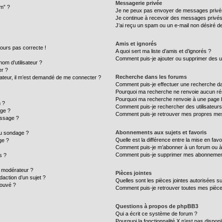
Messagerie privée
um” ?
Je ne peux pas envoyer de messages privé
Je continue à recevoir des messages privés n
J’ai reçu un spam ou un e-mail non désiré de
Amis et ignorés
ujours pas correcte !
A quoi sert ma liste d’amis et d’ignorés ?
Comment puis-je ajouter ou supprimer des uti
m d’utilisateur ?
er ?
Recherche dans les forums
ilisateur, il m’est demandé de me connecter ?
Comment puis-je effectuer une recherche d
Pourquoi ma recherche ne renvoie aucun rés
Pourquoi ma recherche renvoie à une page 
 ?
Comment puis-je rechercher des utilisateurs
age ?
Comment puis-je retrouver mes propres mes
essage ?
Abonnements aux sujets et favoris
au sondage ?
Quelle est la différence entre la mise en fav
ge ?
Comment puis-je m’abonner à un forum ou à 
Comment puis-je supprimer mes abonnemen
s ?
 modérateur ?
Pièces jointes
daction d’un sujet ?
Quelles sont les pièces jointes autorisées s
rouvé ?
Comment puis-je retrouver toutes mes pièce
Questions à propos de phpBB3
Qui a écrit ce système de forum ?
Pourquoi la fonctionnalité X n’est pas disponi