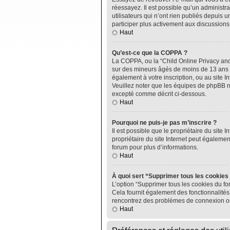
réessayez. Il est possible qu’un administ
utilisateurs qui n’ont rien publiés depuis u
participer plus activement aux discussions
Haut
Qu’est-ce que la COPPA ?
La COPPA, ou la “Child Online Privacy and P
sur des mineurs âgés de moins de 13 ans do
également à votre inscription, ou au site I
Veuillez noter que les équipes de phpBB n
excepté comme décrit ci-dessous.
Haut
Pourquoi ne puis-je pas m’inscrire ?
Il est possible que le propriétaire du site I
propriétaire du site Internet peut égalemen
forum pour plus d’informations.
Haut
À quoi sert “Supprimer tous les cookies
L’option “Supprimer tous les cookies du fo
Cela fournit également des fonctionnalités 
rencontrez des problèmes de connexion ou
Haut