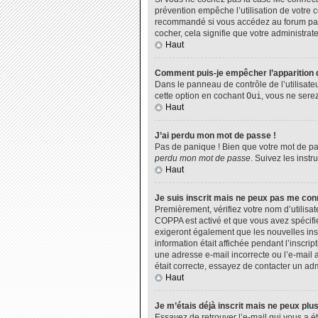
prévention empêche l’utilisation de votre 
recommandé si vous accédez au forum par u
cocher, cela signifie que votre administrate
Haut
Comment puis-je empêcher l’apparition de
Dans le panneau de contrôle de l’utilisate
cette option en cochant
Oui
, vous ne sere
Haut
J’ai perdu mon mot de passe !
Pas de panique ! Bien que votre mot de pas
perdu mon mot de passe
. Suivez les inst
Haut
Je suis inscrit mais ne peux pas me con
Premièrement, vérifiez votre nom d’utilisat
COPPA est activé et que vous avez spécifié
exigeront également que les nouvelles insc
information était affichée pendant l’inscri
une adresse e-mail incorrecte ou l’e-mail 
était correcte, essayez de contacter un adm
Haut
Je m’étais déjà inscrit mais ne peux plu
Essayez de retrouver l’e-mail qui vous a ét