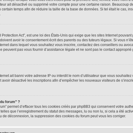
rateur ait désactivé ou supprimé votre compte pour une certaine raison. Beaucoup 
n certain temps afin de réduire la taille de la base de données. Si tel était le cas,
.
rotection Act”, est une loi des États-Unis qui exige que les sites Internet pouvant 
ivent avoir le consentement écrit des parents ou des tuteurs légaux. Si vous n’ête
nternet dans lequel vous souhaitez vous inscrire, contactez des conseillers ou avoc
e peuvent pas vous fournir d’assistance légale et ne sont pas le contact approprié
nternet ait banni votre adresse IP ou interdit le nom d’utilisateur que vous souhaitez u
t avoir désactivé les inscriptions afin d’empêcher les nouveaux visiteurs de s’inscrir
 du forum” ?
rum” permet d’effacer tous les cookies créés par phpBB3 qui conservent votre authen
telles que l’enregistrement du statut des messages, lu ou non lu, si cela a été activ
 de déconnexion, la suppression des cookies du forum peut vous les corriger.