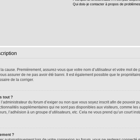
Qui dois-je contacter à propos de problèmes
cription
e la cause. Premièrement, assurez-vous que votre nom d’utilisateur et votre mot de pa
vous assurer de ne pas avoir été banni. Il est également possible que le propriétaire 
ssaire de la corriger.
s tout ?
 à l’administrateur du forum d’exiger ou non que vous soyez inscrit afin de pouvoir
nctionnalités supplémentaires qui ne sont pas disponibles aux visiteurs, comme les
sateurs, l’adhésion à un groupe d’utilisateurs, etc. Cela ne vous prend qu’un court 
uement ?
er automatiquement
lors de votre connexion au forum, vous ne resterez connecté q