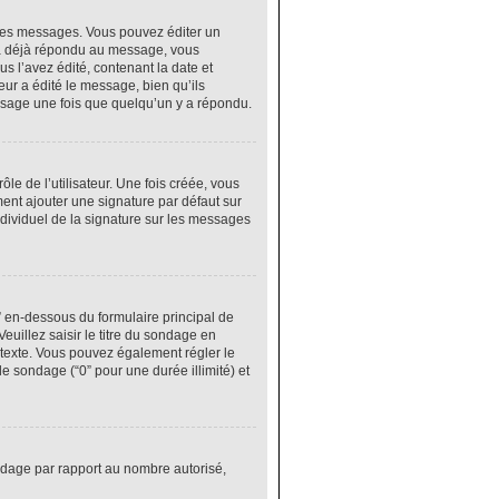
res messages. Vous pouvez éditer un
 a déjà répondu au message, vous
 l’avez édité, contenant la date et
eur a édité le message, bien qu’ils
ssage une fois que quelqu’un y a répondu.
e de l’utilisateur. Une fois créée, vous
ment ajouter une signature par défaut sur
ndividuel de la signature sur les messages
” en-dessous du formulaire principal de
euillez saisir le titre du sondage en
texte. Vous pouvez également régler le
le sondage (“0” pour une durée illimité) et
ondage par rapport au nombre autorisé,