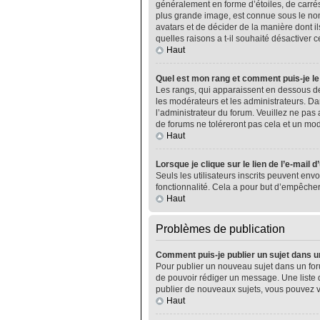
généralement en forme d’étoiles, de carrés
plus grande image, est connue sous le nom 
avatars et de décider de la manière dont il
quelles raisons a t-il souhaité désactiver ce
Haut
Quel est mon rang et comment puis-je le
Les rangs, qui apparaissent en dessous de
les modérateurs et les administrateurs. Da
l’administrateur du forum. Veuillez ne pa
de forums ne toléreront pas cela et un m
Haut
Lorsque je clique sur le lien de l’e-mail 
Seuls les utilisateurs inscrits peuvent envo
fonctionnalité. Cela a pour but d’empêcher
Haut
Problèmes de publication
Comment puis-je publier un sujet dans u
Pour publier un nouveau sujet dans un foru
de pouvoir rédiger un message. Une liste 
publier de nouveaux sujets, vous pouvez v
Haut