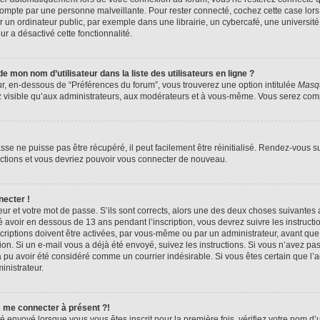
compte par une personne malveillante. Pour rester connecté, cochez cette case lors
n ordinateur public, par exemple dans une librairie, un cybercafé, une université,
ur a désactivé cette fonctionnalité.
 mon nom d’utilisateur dans la liste des utilisateurs en ligne ?
ur, en-dessous de “Préférences du forum”, vous trouverez une option intitulée
Masqu
z visible qu’aux administrateurs, aux modérateurs et à vous-même. Vous serez compt
se ne puisse pas être récupéré, il peut facilement être réinitialisé. Rendez-vous s
ructions et vous devriez pouvoir vous connecter de nouveau.
necter !
eur et votre mot de passe. S’ils sont corrects, alors une des deux choses suivantes a
 avoir en dessous de 13 ans pendant l’inscription, vous devrez suivre les instruct
riptions doivent être activées, par vous-même ou par un administrateur, avant que 
ption. Si un e-mail vous a déjà été envoyé, suivez les instructions. Si vous n’avez pa
a pu avoir été considéré comme un courrier indésirable. Si vous êtes certain que l
inistrateur.
s me connecter à présent ?!
é envoyé lorsque vous vous êtes inscrit pour la première fois, vérifiez votre nom d’u