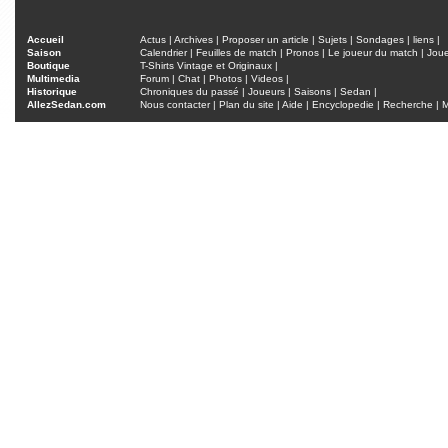
Accueil
Actus
|
Archives
|
Proposer un article
|
Sujets
|
Sondages
|
liens
|
Saison
Calendrier
|
Feuilles de match
|
Pronos
|
Le joueur du match
|
Jou
Boutique
T-Shirts Vintage et Originaux
|
Multimedia
Forum
|
Chat
|
Photos
|
Videos
|
Historique
Chroniques du passé
|
Joueurs
|
Saisons
|
Sedan
|
AllezSedan.com
Nous contacter
|
Plan du site
|
Aide
|
Encyclopedie
|
Recherche
|
M