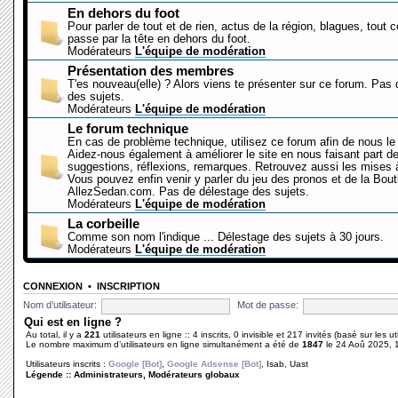
En dehors du foot
Pour parler de tout et de rien, actus de la région, blagues, tout 
passe par la tête en dehors du foot.
Modérateurs
L'équipe de modération
Présentation des membres
T'es nouveau(elle) ? Alors viens te présenter sur ce forum. Pas
des sujets.
Modérateurs
L'équipe de modération
Le forum technique
En cas de problème technique, utilisez ce forum afin de nous le 
Aidez-nous également à améliorer le site en nous faisant part d
suggestions, réflexions, remarques. Retrouvez aussi les mises à
Vous pouvez enfin venir y parler du jeu des pronos et de la Bout
AllezSedan.com. Pas de délestage des sujets.
Modérateurs
L'équipe de modération
La corbeille
Comme son nom l'indique ... Délestage des sujets à 30 jours.
Modérateurs
L'équipe de modération
CONNEXION
•
INSCRIPTION
Nom d’utilisateur:
Mot de passe:
Qui est en ligne ?
Au total, il y a
221
utilisateurs en ligne :: 4 inscrits, 0 invisible et 217 invités (basé sur les 
Le nombre maximum d’utilisateurs en ligne simultanément a été de
1847
le 24 Aoû 2025, 
Utilisateurs inscrits :
Google [Bot]
,
Google Adsense [Bot]
,
Isab
,
Uast
Légende ::
Administrateurs
,
Modérateurs globaux