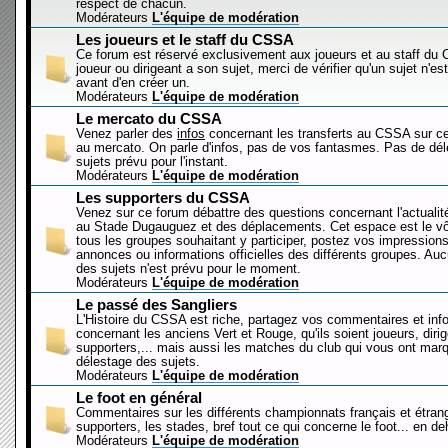
respect de chacun.
Modérateurs
L'équipe de modération
Les joueurs et le staff du CSSA
Ce forum est réservé exclusivement aux joueurs et au staff d
joueur ou dirigeant a son sujet, merci de vérifier qu'un sujet n'es
avant d'en créer un.
Modérateurs
L'équipe de modération
Le mercato du CSSA
Venez parler des
infos
concernant les transferts au CSSA sur c
au mercato. On parle d'infos, pas de vos fantasmes. Pas de dé
sujets prévu pour l'instant.
Modérateurs
L'équipe de modération
Les supporters du CSSA
Venez sur ce forum débattre des questions concernant l'actualit
au Stade Dugauguez et des déplacements. Cet espace est le vôt
tous les groupes souhaitant y participer, postez vos impressions
annonces ou informations officielles des différents groupes. Au
des sujets n'est prévu pour le moment.
Modérateurs
L'équipe de modération
Le passé des Sangliers
L'Histoire du CSSA est riche, partagez vos commentaires et inf
concernant les anciens Vert et Rouge, qu'ils soient joueurs, diri
supporters,... mais aussi les matches du club qui vous ont mar
délestage des sujets.
Modérateurs
L'équipe de modération
Le foot en général
Commentaires sur les différents championnats français et étrang
supporters, les stades, bref tout ce qui concerne le foot... en 
Modérateurs
L'équipe de modération