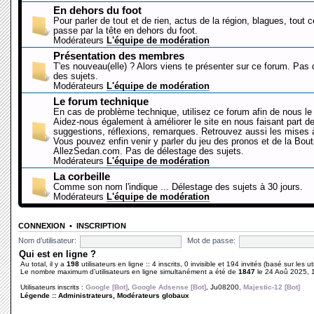
En dehors du foot
Pour parler de tout et de rien, actus de la région, blagues, tout 
passe par la tête en dehors du foot.
Modérateurs
L'équipe de modération
Présentation des membres
T'es nouveau(elle) ? Alors viens te présenter sur ce forum. Pas
des sujets.
Modérateurs
L'équipe de modération
Le forum technique
En cas de problème technique, utilisez ce forum afin de nous le 
Aidez-nous également à améliorer le site en nous faisant part d
suggestions, réflexions, remarques. Retrouvez aussi les mises à
Vous pouvez enfin venir y parler du jeu des pronos et de la Bout
AllezSedan.com. Pas de délestage des sujets.
Modérateurs
L'équipe de modération
La corbeille
Comme son nom l'indique ... Délestage des sujets à 30 jours.
Modérateurs
L'équipe de modération
CONNEXION
•
INSCRIPTION
Nom d’utilisateur:
Mot de passe:
Qui est en ligne ?
Au total, il y a
198
utilisateurs en ligne :: 4 inscrits, 0 invisible et 194 invités (basé sur les 
Le nombre maximum d’utilisateurs en ligne simultanément a été de
1847
le 24 Aoû 2025, 
Utilisateurs inscrits :
Google [Bot]
,
Google Adsense [Bot]
,
Ju08200
,
Majestic-12 [Bot]
Légende ::
Administrateurs
,
Modérateurs globaux