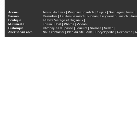
Accueil
Actus
|
Archives
|
Proposer un article
|
Sujets
|
Sondages
|
liens
|
Saison
Calendrier
|
Feuilles de match
|
Pronos
|
Le joueur du match
|
Jou
Boutique
T-Shirts Vintage et Originaux
|
Multimedia
Forum
|
Chat
|
Photos
|
Videos
|
Historique
Chroniques du passé
|
Joueurs
|
Saisons
|
Sedan
|
AllezSedan.com
Nous contacter
|
Plan du site
|
Aide
|
Encyclopedie
|
Recherche
|
M