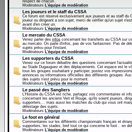
respect de chacun.
Modérateurs
L'équipe de modération
Les joueurs et le staff du CSSA
Ce forum est réservé exclusivement aux joueurs et au staff d
joueur ou dirigeant a son sujet, merci de vérifier qu'un sujet n'es
avant d'en créer un.
Modérateurs
L'équipe de modération
Le mercato du CSSA
Venez parler des
infos
concernant les transferts au CSSA sur c
au mercato. On parle d'infos, pas de vos fantasmes. Pas de dé
sujets prévu pour l'instant.
Modérateurs
L'équipe de modération
Les supporters du CSSA
Venez sur ce forum débattre des questions concernant l'actualit
au Stade Dugauguez et des déplacements. Cet espace est le vôt
tous les groupes souhaitant y participer, postez vos impressions
annonces ou informations officielles des différents groupes. Au
des sujets n'est prévu pour le moment.
Modérateurs
L'équipe de modération
Le passé des Sangliers
L'Histoire du CSSA est riche, partagez vos commentaires et inf
concernant les anciens Vert et Rouge, qu'ils soient joueurs, diri
supporters,... mais aussi les matches du club qui vous ont mar
délestage des sujets.
Modérateurs
L'équipe de modération
Le foot en général
Commentaires sur les différents championnats français et étrang
supporters, les stades, bref tout ce qui concerne le foot... en 
Modérateurs
L'équipe de modération