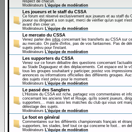
respect de chacun.
Modérateurs
L'équipe de modération
Les joueurs et le staff du CSSA
Ce forum est réservé exclusivement aux joueurs et au staff d
joueur ou dirigeant a son sujet, merci de vérifier qu'un sujet n'es
avant d'en créer un.
Modérateurs
L'équipe de modération
Le mercato du CSSA
Venez parler des
infos
concernant les transferts au CSSA sur c
au mercato. On parle d'infos, pas de vos fantasmes. Pas de dé
sujets prévu pour l'instant.
Modérateurs
L'équipe de modération
Les supporters du CSSA
Venez sur ce forum débattre des questions concernant l'actualit
au Stade Dugauguez et des déplacements. Cet espace est le vôt
tous les groupes souhaitant y participer, postez vos impressions
annonces ou informations officielles des différents groupes. Au
des sujets n'est prévu pour le moment.
Modérateurs
L'équipe de modération
Le passé des Sangliers
L'Histoire du CSSA est riche, partagez vos commentaires et inf
concernant les anciens Vert et Rouge, qu'ils soient joueurs, diri
supporters,... mais aussi les matches du club qui vous ont mar
délestage des sujets.
Modérateurs
L'équipe de modération
Le foot en général
Commentaires sur les différents championnats français et étrang
supporters, les stades, bref tout ce qui concerne le foot... en 
Modérateurs
L'équipe de modération