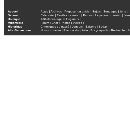
Accueil
Actus
|
Archives
|
Proposer un article
|
Sujets
|
Sondages
|
liens
|
Saison
Calendrier
|
Feuilles de match
|
Pronos
|
Le joueur du match
|
Jou
Boutique
T-Shirts Vintage et Originaux
|
Multimedia
Forum
|
Chat
|
Photos
|
Videos
|
Historique
Chroniques du passé
|
Joueurs
|
Saisons
|
Sedan
|
AllezSedan.com
Nous contacter
|
Plan du site
|
Aide
|
Encyclopedie
|
Recherche
|
M