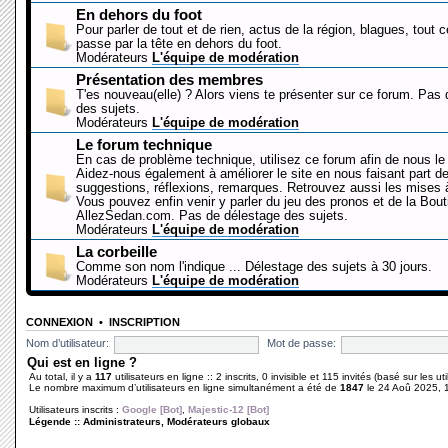
En dehors du foot
Pour parler de tout et de rien, actus de la région, blagues, tout 
passe par la tête en dehors du foot.
Modérateurs
L'équipe de modération
Présentation des membres
T'es nouveau(elle) ? Alors viens te présenter sur ce forum. Pas
des sujets.
Modérateurs
L'équipe de modération
Le forum technique
En cas de problème technique, utilisez ce forum afin de nous le 
Aidez-nous également à améliorer le site en nous faisant part d
suggestions, réflexions, remarques. Retrouvez aussi les mises à
Vous pouvez enfin venir y parler du jeu des pronos et de la Bout
AllezSedan.com. Pas de délestage des sujets.
Modérateurs
L'équipe de modération
La corbeille
Comme son nom l'indique ... Délestage des sujets à 30 jours.
Modérateurs
L'équipe de modération
CONNEXION
•
INSCRIPTION
Nom d’utilisateur:
Mot de passe:
Qui est en ligne ?
Au total, il y a
117
utilisateurs en ligne :: 2 inscrits, 0 invisible et 115 invités (basé sur les u
Le nombre maximum d’utilisateurs en ligne simultanément a été de
1847
le 24 Aoû 2025, 
Utilisateurs inscrits :
Google [Bot]
,
Majestic-12 [Bot]
Légende ::
Administrateurs
,
Modérateurs globaux