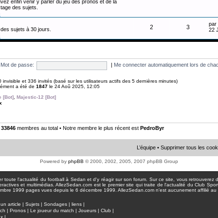
vez enfin venir y parler du jeu des pronos et de la
tage des sujets.
n
par
2
3
des sujets à 30 jours.
22 
n
Mot de passe:
|
Me connecter automatiquement lors de chaq
 0 invisible et 336 invités (basé sur les utilisateurs actifs des 5 dernières minutes)
anément a été de
1847
le 24 Aoû 2025, 12:05
 [Bot]
,
Majestic-12 [Bot]
x
•
33846
membres au total • Notre membre le plus récent est
PedroByr
L’équipe
•
Supprimer tous les cook
Powered by
phpBB
© 2000, 2002, 2005, 2007 phpBB Group
toute l'actualité du football à Sedan et d'y réagir sur son forum. Sur ce site, vous retrouverez de
actives et multimédias. AllezSedan.com est le premier site qui traite de l'actualité du Club Spo
pages vues depuis le 6 décembre 1999. AllezSedan.com n'est aucunement affilié au c
un article
|
Sujets
|
Sondages
|
liens
|
tch
|
Pronos
|
Le joueur du match
|
Joueurs
|
Club
|
ux
|