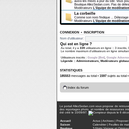
aussi les mises à jour du site. Vous pou
Boutique AllezSedan.com. Pas de déles
Modérateurs
L'équipe de modératio
La corbeille
Comme son nom l'indique ... Délestage 
Modérateurs
L'équipe de modératio
CONNEXION
•
INSCRIPTION
Nom d’utilisateur:
Qui est en ligne ?
Au total, il y a
339
utilisateurs en ligne :: 3 inscrits,
Le nombre maximum d’utilisateurs en ligne simult
Utilisateurs inscrits :
Google [Bot]
,
Google Adsense
Légende ::
Administrateurs
,
Modérateurs globau
STATISTIQUES
185553
messages au total •
1597
sujets au total 
Index du forum
Le portail AllezSedan.com vous propose de retrouver 
des reportages photo, et nombre de ressources inter
été créé le 10/09/97.
Accueil
Actus
|
Archives
|
Proposer 
Saison
Calendrier
|
Feuilles de ma
Boutique
T-Shirts Vintage et Origina