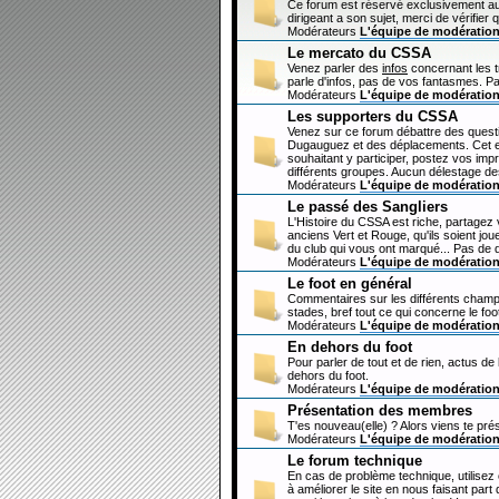
Ce forum est réservé exclusivement au
dirigeant a son sujet, merci de vérifier 
Modérateurs
L'équipe de modératio
Le mercato du CSSA
Venez parler des
infos
concernant les 
parle d'infos, pas de vos fantasmes. Pa
Modérateurs
L'équipe de modératio
Les supporters du CSSA
Venez sur ce forum débattre des questi
Dugauguez et des déplacements. Cet esp
souhaitant y participer, postez vos imp
différents groupes. Aucun délestage de
Modérateurs
L'équipe de modératio
Le passé des Sangliers
L'Histoire du CSSA est riche, partagez
anciens Vert et Rouge, qu'ils soient jou
du club qui vous ont marqué... Pas de 
Modérateurs
L'équipe de modératio
Le foot en général
Commentaires sur les différents champi
stades, bref tout ce qui concerne le fo
Modérateurs
L'équipe de modératio
En dehors du foot
Pour parler de tout et de rien, actus de
dehors du foot.
Modérateurs
L'équipe de modératio
Présentation des membres
T'es nouveau(elle) ? Alors viens te pré
Modérateurs
L'équipe de modératio
Le forum technique
En cas de problème technique, utilisez
à améliorer le site en nous faisant par