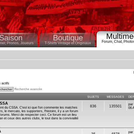
Multime
Saison
Boutique
Forum,
Chat,
Photo
ier,
Pronos,
Joueurs
T-Shirts Vintage et Originaux
s actifs
Recherche avancée
SUJETS
MESSAGES
DE
 CSSA
par
836
135501
ent du CSSA. C'est ici que l'on commente les matches
06 
s, le mercato, les supporters, l'histoire, il y a un forum
es forums. Merci de respecter ceci. Ce forum est un lieu
 et ceux des autres clubs, le tout dans la convivialité
n
A
par
36
4878