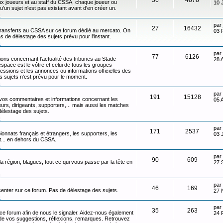
x joueurs et au staff du CSSA, chaque joueur ou
10 
qu'un sujet n'est pas existant avant d'en créer un.
n
par
27
16432
transferts au CSSA sur ce forum dédié au mercato. On
03 
s de délestage des sujets prévu pour l'instant.
n
par
77
6126
ons concernant l'actualité des tribunes au Stade
28 
ace est le vôtre et celui de tous les groupes
ressions et les annonces ou informations officielles des
s sujets n'est prévu pour le moment.
n
par
191
15128
 vos commentaires et informations concernant les
05 
eurs, dirigeants, supporters,... mais aussi les matches
délestage des sujets.
n
par
171
2537
onnats français et étrangers, les supporters, les
03 
ot... en dehors du CSSA.
n
par
90
609
 la région, blagues, tout ce qui vous passe par la tête en
27 
n
par
46
169
senter sur ce forum. Pas de délestage des sujets.
27 
n
par
35
263
 ce forum afin de nous le signaler. Aidez-nous également
24 
t de vos suggestions, réflexions, remarques. Retrouvez