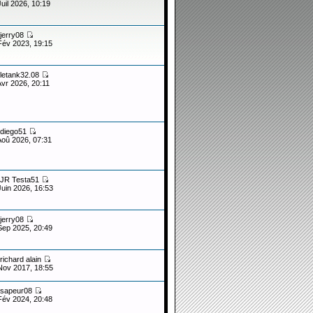
Juil 2026, 10:19
jerry08
Fév 2023, 19:15
letank32.08
Avr 2026, 20:11
diego51
Aoû 2026, 07:31
JR Testa51
Juin 2026, 16:53
jerry08
Sep 2025, 20:49
richard alain
Nov 2017, 18:55
sapeur08
Fév 2024, 20:48