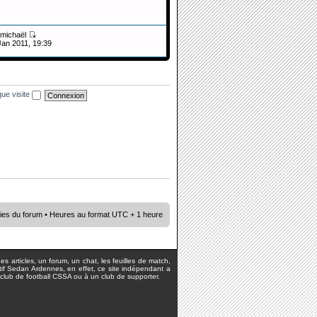
michaël
Jan 2011, 19:39
ue visite
ies du forum
• Heures au format UTC + 1 heure
s articles, un forum, un chat, les feuilles de match,
rtif Sedan Ardennes, en effet, ce site indépendant a
lub de football CSSA ou à un club de supporter.