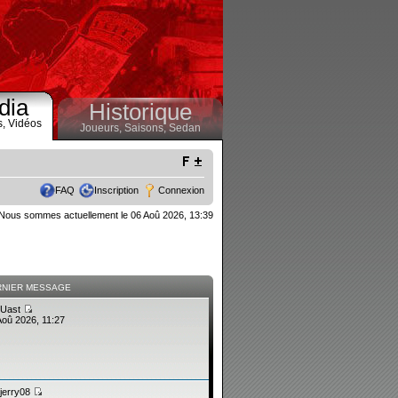
dia
Historique
s,
Vidéos
Joueurs,
Saisons,
Sedan
FAQ
Inscription
Connexion
Nous sommes actuellement le 06 Aoû 2026, 13:39
RNIER MESSAGE
Uast
Aoû 2026, 11:27
jerry08