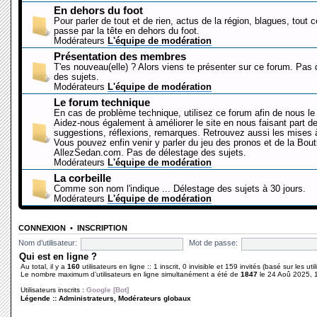
En dehors du foot
Pour parler de tout et de rien, actus de la région, blagues, tout 
passe par la tête en dehors du foot.
Modérateurs
L'équipe de modération
Présentation des membres
T'es nouveau(elle) ? Alors viens te présenter sur ce forum. Pas
des sujets.
Modérateurs
L'équipe de modération
Le forum technique
En cas de problème technique, utilisez ce forum afin de nous le 
Aidez-nous également à améliorer le site en nous faisant part d
suggestions, réflexions, remarques. Retrouvez aussi les mises à
Vous pouvez enfin venir y parler du jeu des pronos et de la Bout
AllezSedan.com. Pas de délestage des sujets.
Modérateurs
L'équipe de modération
La corbeille
Comme son nom l'indique ... Délestage des sujets à 30 jours.
Modérateurs
L'équipe de modération
CONNEXION
•
INSCRIPTION
Nom d’utilisateur:
Mot de passe:
Qui est en ligne ?
Au total, il y a
160
utilisateurs en ligne :: 1 inscrit, 0 invisible et 159 invités (basé sur les ut
Le nombre maximum d’utilisateurs en ligne simultanément a été de
1847
le 24 Aoû 2025, 
Utilisateurs inscrits :
Google [Bot]
Légende ::
Administrateurs
,
Modérateurs globaux