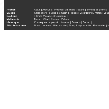
Accueil
Actus
|
Archives
|
Proposer un article
|
Sujets
|
Sondages
|
liens
|
Saison
Calendrier
|
Feuilles de match
|
Pronos
|
Le joueur du match
|
Jou
Boutique
T-Shirts Vintage et Originaux
|
Multimedia
Forum
|
Chat
|
Photos
|
Videos
|
Historique
Chroniques du passé
|
Joueurs
|
Saisons
|
Sedan
|
AllezSedan.com
Nous contacter
|
Plan du site
|
Aide
|
Encyclopedie
|
Recherche
|
M