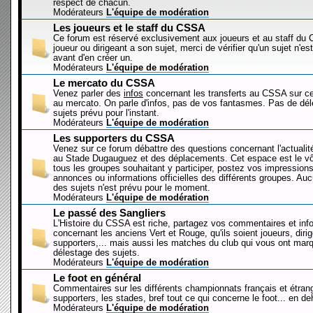
respect de chacun.
Modérateurs
L'équipe de modération
Les joueurs et le staff du CSSA
Ce forum est réservé exclusivement aux joueurs et au staff d
joueur ou dirigeant a son sujet, merci de vérifier qu'un sujet n'es
avant d'en créer un.
Modérateurs
L'équipe de modération
Le mercato du CSSA
Venez parler des
infos
concernant les transferts au CSSA sur c
au mercato. On parle d'infos, pas de vos fantasmes. Pas de dé
sujets prévu pour l'instant.
Modérateurs
L'équipe de modération
Les supporters du CSSA
Venez sur ce forum débattre des questions concernant l'actualit
au Stade Dugauguez et des déplacements. Cet espace est le vôt
tous les groupes souhaitant y participer, postez vos impressions
annonces ou informations officielles des différents groupes. Au
des sujets n'est prévu pour le moment.
Modérateurs
L'équipe de modération
Le passé des Sangliers
L'Histoire du CSSA est riche, partagez vos commentaires et inf
concernant les anciens Vert et Rouge, qu'ils soient joueurs, diri
supporters,... mais aussi les matches du club qui vous ont mar
délestage des sujets.
Modérateurs
L'équipe de modération
Le foot en général
Commentaires sur les différents championnats français et étrang
supporters, les stades, bref tout ce qui concerne le foot... en 
Modérateurs
L'équipe de modération