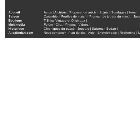
Accueil
Actus
|
Archives
|
Proposer un article
|
Sujets
|
Sondages
|
liens
|
Saison
Calendrier
|
Feuilles de match
|
Pronos
|
Le joueur du match
|
Jou
Boutique
T-Shirts Vintage et Originaux
|
Multimedia
Forum
|
Chat
|
Photos
|
Videos
|
Historique
Chroniques du passé
|
Joueurs
|
Saisons
|
Sedan
|
AllezSedan.com
Nous contacter
|
Plan du site
|
Aide
|
Encyclopedie
|
Recherche
|
M