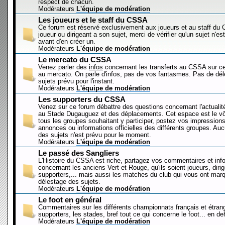
respect de chacun.
Modérateurs
L'équipe de modération
Les joueurs et le staff du CSSA
Ce forum est réservé exclusivement aux joueurs et au staff d
joueur ou dirigeant a son sujet, merci de vérifier qu'un sujet n'es
avant d'en créer un.
Modérateurs
L'équipe de modération
Le mercato du CSSA
Venez parler des
infos
concernant les transferts au CSSA sur c
au mercato. On parle d'infos, pas de vos fantasmes. Pas de dé
sujets prévu pour l'instant.
Modérateurs
L'équipe de modération
Les supporters du CSSA
Venez sur ce forum débattre des questions concernant l'actualit
au Stade Dugauguez et des déplacements. Cet espace est le vôt
tous les groupes souhaitant y participer, postez vos impressions
annonces ou informations officielles des différents groupes. Au
des sujets n'est prévu pour le moment.
Modérateurs
L'équipe de modération
Le passé des Sangliers
L'Histoire du CSSA est riche, partagez vos commentaires et inf
concernant les anciens Vert et Rouge, qu'ils soient joueurs, diri
supporters,... mais aussi les matches du club qui vous ont mar
délestage des sujets.
Modérateurs
L'équipe de modération
Le foot en général
Commentaires sur les différents championnats français et étrang
supporters, les stades, bref tout ce qui concerne le foot... en 
Modérateurs
L'équipe de modération