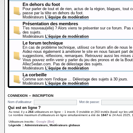
En dehors du foot
Pour parler de tout et de rien, actus de la région, blagues, tout 
passe par la tête en dehors du foot.
Modérateurs
L'équipe de modération
Présentation des membres
T'es nouveau(elle) ? Alors viens te présenter sur ce forum. Pas
des sujets.
Modérateurs
L'équipe de modération
Le forum technique
En cas de problème technique, utilisez ce forum afin de nous le 
Aidez-nous également à améliorer le site en nous faisant part d
suggestions, réflexions, remarques. Retrouvez aussi les mises à
Vous pouvez enfin venir y parler du jeu des pronos et de la Bout
AllezSedan.com. Pas de délestage des sujets.
Modérateurs
L'équipe de modération
La corbeille
Comme son nom l'indique ... Délestage des sujets à 30 jours.
Modérateurs
L'équipe de modération
CONNEXION
•
INSCRIPTION
Nom d’utilisateur:
Mot de passe:
Qui est en ligne ?
Au total, il y a
264
utilisateurs en ligne :: 1 inscrit, 0 invisible et 263 invités (basé sur les ut
Le nombre maximum d’utilisateurs en ligne simultanément a été de
1847
le 24 Aoû 2025, 
Utilisateurs inscrits :
Google [Bot]
Légende ::
Administrateurs
,
Modérateurs globaux