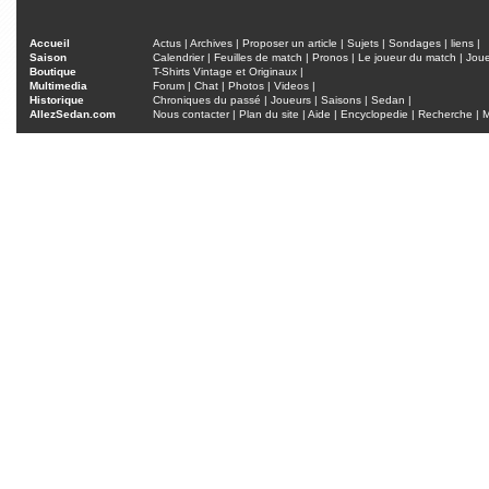
Accueil
Actus
|
Archives
|
Proposer un article
|
Sujets
|
Sondages
|
liens
|
Saison
Calendrier
|
Feuilles de match
|
Pronos
|
Le joueur du match
|
Jou
Boutique
T-Shirts Vintage et Originaux
|
Multimedia
Forum
|
Chat
|
Photos
|
Videos
|
Historique
Chroniques du passé
|
Joueurs
|
Saisons
|
Sedan
|
AllezSedan.com
Nous contacter
|
Plan du site
|
Aide
|
Encyclopedie
|
Recherche
|
M