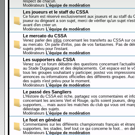
respect de chacun.
Modérateurs
L'équipe de modération
Les joueurs et le staff du CSSA
Ce forum est réservé exclusivement aux joueurs et au staff d
joueur ou dirigeant a son sujet, merci de vérifier qu'un sujet n'es
avant d'en créer un.
Modérateurs
L'équipe de modération
Le mercato du CSSA
Venez parler des
infos
concernant les transferts au CSSA sur c
au mercato. On parle d'infos, pas de vos fantasmes. Pas de dé
sujets prévu pour l'instant.
Modérateurs
L'équipe de modération
Les supporters du CSSA
Venez sur ce forum débattre des questions concernant l'actualit
au Stade Dugauguez et des déplacements. Cet espace est le vôt
tous les groupes souhaitant y participer, postez vos impressions
annonces ou informations officielles des différents groupes. Au
des sujets n'est prévu pour le moment.
Modérateurs
L'équipe de modération
Le passé des Sangliers
L'Histoire du CSSA est riche, partagez vos commentaires et inf
concernant les anciens Vert et Rouge, qu'ils soient joueurs, diri
supporters,... mais aussi les matches du club qui vous ont mar
délestage des sujets.
Modérateurs
L'équipe de modération
Le foot en général
Commentaires sur les différents championnats français et étrang
supporters, les stades, bref tout ce qui concerne le foot... en 
Modérateurs
L'équipe de modération