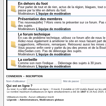
En dehors du foot
Pour parler de tout et de rien, actus de la région, blagues, tout 
passe par la tête en dehors du foot.
Modérateurs
L'équipe de modération
Présentation des membres
T'es nouveau(elle) ? Alors viens te présenter sur ce forum. Pas
des sujets.
Modérateurs
L'équipe de modération
Le forum technique
En cas de problème technique, utilisez ce forum afin de nous le 
Aidez-nous également à améliorer le site en nous faisant part d
suggestions, réflexions, remarques. Retrouvez aussi les mises à
Vous pouvez enfin venir y parler du jeu des pronos et de la Bout
AllezSedan.com. Pas de délestage des sujets.
Modérateurs
L'équipe de modération
La corbeille
Comme son nom l'indique ... Délestage des sujets à 30 jours.
Modérateurs
L'équipe de modération
CONNEXION
•
INSCRIPTION
Nom d’utilisateur:
Mot de passe:
Qui est en ligne ?
Au total, il y a
122
utilisateurs en ligne :: 0 inscrit, 0 invisible et 122 invités (basé sur les ut
Le nombre maximum d’utilisateurs en ligne simultanément a été de
1847
le 24 Aoû 2025, 
Utilisateurs inscrits : Aucun utilisateur inscrit
Légende ::
Administrateurs
,
Modérateurs globaux