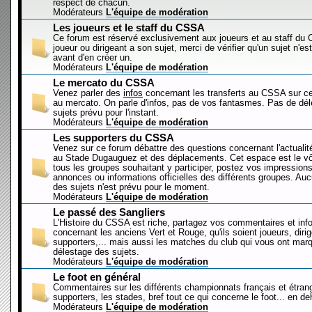
respect de chacun.
Modérateurs
L'équipe de modération
Les joueurs et le staff du CSSA
Ce forum est réservé exclusivement aux joueurs et au staff d
joueur ou dirigeant a son sujet, merci de vérifier qu'un sujet n'es
avant d'en créer un.
Modérateurs
L'équipe de modération
Le mercato du CSSA
Venez parler des
infos
concernant les transferts au CSSA sur c
au mercato. On parle d'infos, pas de vos fantasmes. Pas de dé
sujets prévu pour l'instant.
Modérateurs
L'équipe de modération
Les supporters du CSSA
Venez sur ce forum débattre des questions concernant l'actualit
au Stade Dugauguez et des déplacements. Cet espace est le vôt
tous les groupes souhaitant y participer, postez vos impressions
annonces ou informations officielles des différents groupes. Au
des sujets n'est prévu pour le moment.
Modérateurs
L'équipe de modération
Le passé des Sangliers
L'Histoire du CSSA est riche, partagez vos commentaires et inf
concernant les anciens Vert et Rouge, qu'ils soient joueurs, diri
supporters,... mais aussi les matches du club qui vous ont mar
délestage des sujets.
Modérateurs
L'équipe de modération
Le foot en général
Commentaires sur les différents championnats français et étrang
supporters, les stades, bref tout ce qui concerne le foot... en 
Modérateurs
L'équipe de modération