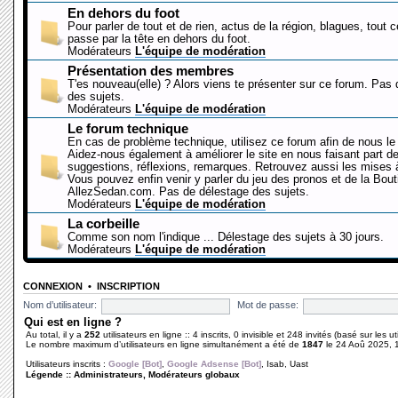
En dehors du foot
Pour parler de tout et de rien, actus de la région, blagues, tout 
passe par la tête en dehors du foot.
Modérateurs
L'équipe de modération
Présentation des membres
T'es nouveau(elle) ? Alors viens te présenter sur ce forum. Pas
des sujets.
Modérateurs
L'équipe de modération
Le forum technique
En cas de problème technique, utilisez ce forum afin de nous le 
Aidez-nous également à améliorer le site en nous faisant part d
suggestions, réflexions, remarques. Retrouvez aussi les mises à
Vous pouvez enfin venir y parler du jeu des pronos et de la Bout
AllezSedan.com. Pas de délestage des sujets.
Modérateurs
L'équipe de modération
La corbeille
Comme son nom l'indique ... Délestage des sujets à 30 jours.
Modérateurs
L'équipe de modération
CONNEXION
•
INSCRIPTION
Nom d’utilisateur:
Mot de passe:
Qui est en ligne ?
Au total, il y a
252
utilisateurs en ligne :: 4 inscrits, 0 invisible et 248 invités (basé sur les 
Le nombre maximum d’utilisateurs en ligne simultanément a été de
1847
le 24 Aoû 2025, 
Utilisateurs inscrits :
Google [Bot]
,
Google Adsense [Bot]
,
Isab
,
Uast
Légende ::
Administrateurs
,
Modérateurs globaux