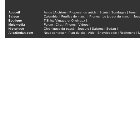
Accueil
Actus
|
Archives
|
Proposer un article
|
Sujets
|
Sondages
|
liens
|
Saison
Calendrier
|
Feuilles de match
|
Pronos
|
Le joueur du match
|
Jou
Boutique
T-Shirts Vintage et Originaux
|
Multimedia
Forum
|
Chat
|
Photos
|
Videos
|
Historique
Chroniques du passé
|
Joueurs
|
Saisons
|
Sedan
|
AllezSedan.com
Nous contacter
|
Plan du site
|
Aide
|
Encyclopedie
|
Recherche
|
M