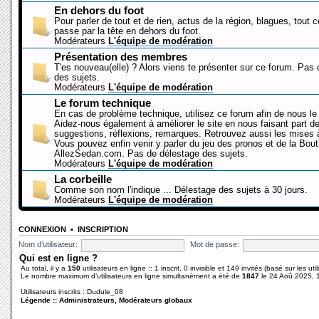
En dehors du foot
Pour parler de tout et de rien, actus de la région, blagues, tout 
passe par la tête en dehors du foot.
Modérateurs
L'équipe de modération
Présentation des membres
T'es nouveau(elle) ? Alors viens te présenter sur ce forum. Pas
des sujets.
Modérateurs
L'équipe de modération
Le forum technique
En cas de problème technique, utilisez ce forum afin de nous le 
Aidez-nous également à améliorer le site en nous faisant part d
suggestions, réflexions, remarques. Retrouvez aussi les mises à
Vous pouvez enfin venir y parler du jeu des pronos et de la Bout
AllezSedan.com. Pas de délestage des sujets.
Modérateurs
L'équipe de modération
La corbeille
Comme son nom l'indique ... Délestage des sujets à 30 jours.
Modérateurs
L'équipe de modération
CONNEXION
•
INSCRIPTION
Nom d’utilisateur:
Mot de passe:
Qui est en ligne ?
Au total, il y a
150
utilisateurs en ligne :: 1 inscrit, 0 invisible et 149 invités (basé sur les ut
Le nombre maximum d’utilisateurs en ligne simultanément a été de
1847
le 24 Aoû 2025, 
Utilisateurs inscrits :
Dudule_08
Légende ::
Administrateurs
,
Modérateurs globaux