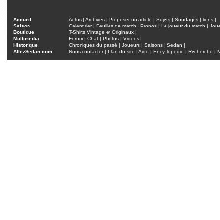
Accueil
Actus
|
Archives
|
Proposer un article
|
Sujets
|
Sondages
|
liens
|
Saison
Calendrier
|
Feuilles de match
|
Pronos
|
Le joueur du match
|
Jou
Boutique
T-Shirts Vintage et Originaux
|
Multimedia
Forum
|
Chat
|
Photos
|
Videos
|
Historique
Chroniques du passé
|
Joueurs
|
Saisons
|
Sedan
|
AllezSedan.com
Nous contacter
|
Plan du site
|
Aide
|
Encyclopedie
|
Recherche
|
M