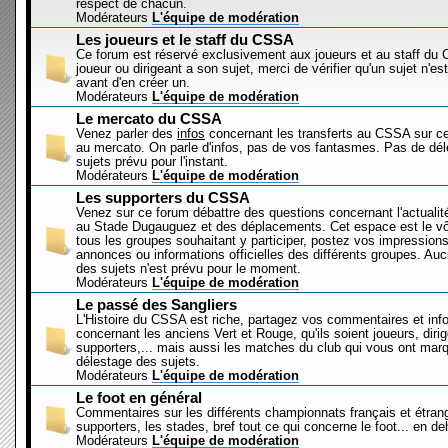
respect de chacun.
Modérateurs
L'équipe de modération
Les joueurs et le staff du CSSA
Ce forum est réservé exclusivement aux joueurs et au staff d
joueur ou dirigeant a son sujet, merci de vérifier qu'un sujet n'es
avant d'en créer un.
Modérateurs
L'équipe de modération
Le mercato du CSSA
Venez parler des
infos
concernant les transferts au CSSA sur c
au mercato. On parle d'infos, pas de vos fantasmes. Pas de dé
sujets prévu pour l'instant.
Modérateurs
L'équipe de modération
Les supporters du CSSA
Venez sur ce forum débattre des questions concernant l'actualit
au Stade Dugauguez et des déplacements. Cet espace est le vôt
tous les groupes souhaitant y participer, postez vos impressions
annonces ou informations officielles des différents groupes. Au
des sujets n'est prévu pour le moment.
Modérateurs
L'équipe de modération
Le passé des Sangliers
L'Histoire du CSSA est riche, partagez vos commentaires et inf
concernant les anciens Vert et Rouge, qu'ils soient joueurs, diri
supporters,... mais aussi les matches du club qui vous ont mar
délestage des sujets.
Modérateurs
L'équipe de modération
Le foot en général
Commentaires sur les différents championnats français et étrang
supporters, les stades, bref tout ce qui concerne le foot... en 
Modérateurs
L'équipe de modération