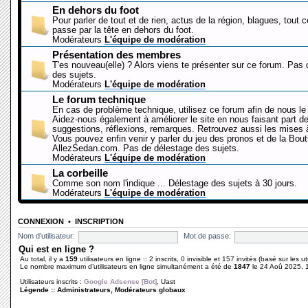
En dehors du foot
Pour parler de tout et de rien, actus de la région, blagues, tout 
passe par la tête en dehors du foot.
Modérateurs
L'équipe de modération
Présentation des membres
T'es nouveau(elle) ? Alors viens te présenter sur ce forum. Pas
des sujets.
Modérateurs
L'équipe de modération
Le forum technique
En cas de problème technique, utilisez ce forum afin de nous le 
Aidez-nous également à améliorer le site en nous faisant part d
suggestions, réflexions, remarques. Retrouvez aussi les mises à
Vous pouvez enfin venir y parler du jeu des pronos et de la Bout
AllezSedan.com. Pas de délestage des sujets.
Modérateurs
L'équipe de modération
La corbeille
Comme son nom l'indique ... Délestage des sujets à 30 jours.
Modérateurs
L'équipe de modération
CONNEXION
•
INSCRIPTION
Nom d’utilisateur:
Mot de passe:
Qui est en ligne ?
Au total, il y a
159
utilisateurs en ligne :: 2 inscrits, 0 invisible et 157 invités (basé sur les 
Le nombre maximum d’utilisateurs en ligne simultanément a été de
1847
le 24 Aoû 2025, 
Utilisateurs inscrits :
Google Adsense [Bot]
,
Uast
Légende ::
Administrateurs
,
Modérateurs globaux