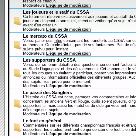
respect de chacun.
Modérateurs
L'équipe de modération
Les joueurs et le staff du CSSA
Ce forum est réservé exclusivement aux joueurs et au staff d
joueur ou dirigeant a son sujet, merci de vérifier qu'un sujet n'es
avant d'en créer un.
Modérateurs
L'équipe de modération
Le mercato du CSSA
Venez parler des
infos
concernant les transferts au CSSA sur c
au mercato. On parle d'infos, pas de vos fantasmes. Pas de dé
sujets prévu pour l'instant.
Modérateurs
L'équipe de modération
Les supporters du CSSA
Venez sur ce forum débattre des questions concernant l'actualit
au Stade Dugauguez et des déplacements. Cet espace est le vôt
tous les groupes souhaitant y participer, postez vos impressions
annonces ou informations officielles des différents groupes. Au
des sujets n'est prévu pour le moment.
Modérateurs
L'équipe de modération
Le passé des Sangliers
L'Histoire du CSSA est riche, partagez vos commentaires et inf
concernant les anciens Vert et Rouge, qu'ils soient joueurs, diri
supporters,... mais aussi les matches du club qui vous ont mar
délestage des sujets.
Modérateurs
L'équipe de modération
Le foot en général
Commentaires sur les différents championnats français et étrang
supporters, les stades, bref tout ce qui concerne le foot... en 
Modérateurs
L'équipe de modération