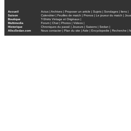
Accueil
Actus
|
Archives
|
Proposer un article
|
Sujets
|
Sondages
|
liens
|
Saison
Calendrier
|
Feuilles de match
|
Pronos
|
Le joueur du match
|
Jou
Boutique
T-Shirts Vintage et Originaux
|
Multimedia
Forum
|
Chat
|
Photos
|
Videos
|
Historique
Chroniques du passé
|
Joueurs
|
Saisons
|
Sedan
|
AllezSedan.com
Nous contacter
|
Plan du site
|
Aide
|
Encyclopedie
|
Recherche
|
M