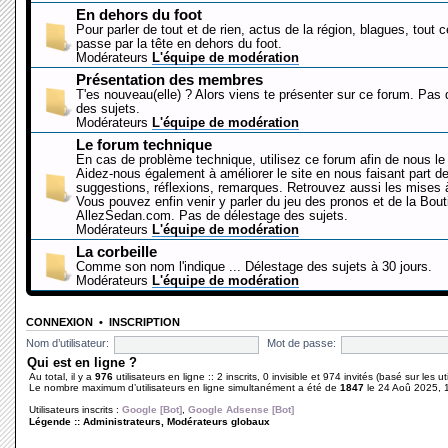
En dehors du foot
Pour parler de tout et de rien, actus de la région, blagues, tout 
passe par la tête en dehors du foot.
Modérateurs
L'équipe de modération
Présentation des membres
T'es nouveau(elle) ? Alors viens te présenter sur ce forum. Pas
des sujets.
Modérateurs
L'équipe de modération
Le forum technique
En cas de problème technique, utilisez ce forum afin de nous le 
Aidez-nous également à améliorer le site en nous faisant part d
suggestions, réflexions, remarques. Retrouvez aussi les mises à
Vous pouvez enfin venir y parler du jeu des pronos et de la Bout
AllezSedan.com. Pas de délestage des sujets.
Modérateurs
L'équipe de modération
La corbeille
Comme son nom l'indique ... Délestage des sujets à 30 jours.
Modérateurs
L'équipe de modération
CONNEXION
•
INSCRIPTION
Nom d’utilisateur:
Mot de passe:
Qui est en ligne ?
Au total, il y a
976
utilisateurs en ligne :: 2 inscrits, 0 invisible et 974 invités (basé sur les 
Le nombre maximum d’utilisateurs en ligne simultanément a été de
1847
le 24 Aoû 2025, 
Utilisateurs inscrits :
Google [Bot]
,
Google Adsense [Bot]
Légende ::
Administrateurs
,
Modérateurs globaux