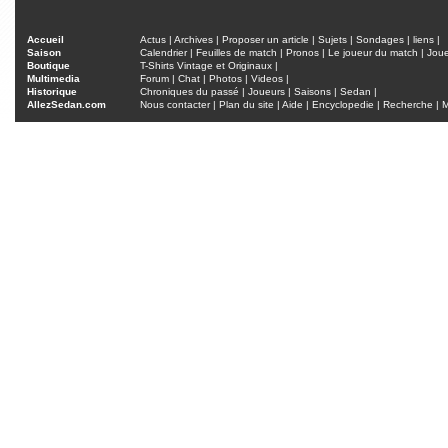
Accueil
Actus
|
Archives
|
Proposer un article
|
Sujets
|
Sondages
|
liens
|
Saison
Calendrier
|
Feuilles de match
|
Pronos
|
Le joueur du match
|
Jou
Boutique
T-Shirts Vintage et Originaux
|
Multimedia
Forum
|
Chat
|
Photos
|
Videos
|
Historique
Chroniques du passé
|
Joueurs
|
Saisons
|
Sedan
|
AllezSedan.com
Nous contacter
|
Plan du site
|
Aide
|
Encyclopedie
|
Recherche
|
M