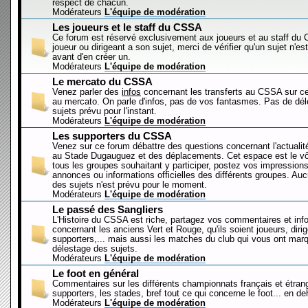
respect de chacun.
Modérateurs
L'équipe de modération
Les joueurs et le staff du CSSA
Ce forum est réservé exclusivement aux joueurs et au staff d
joueur ou dirigeant a son sujet, merci de vérifier qu'un sujet n'es
avant d'en créer un.
Modérateurs
L'équipe de modération
Le mercato du CSSA
Venez parler des
infos
concernant les transferts au CSSA sur c
au mercato. On parle d'infos, pas de vos fantasmes. Pas de dé
sujets prévu pour l'instant.
Modérateurs
L'équipe de modération
Les supporters du CSSA
Venez sur ce forum débattre des questions concernant l'actualit
au Stade Dugauguez et des déplacements. Cet espace est le vôt
tous les groupes souhaitant y participer, postez vos impressions
annonces ou informations officielles des différents groupes. Au
des sujets n'est prévu pour le moment.
Modérateurs
L'équipe de modération
Le passé des Sangliers
L'Histoire du CSSA est riche, partagez vos commentaires et inf
concernant les anciens Vert et Rouge, qu'ils soient joueurs, diri
supporters,... mais aussi les matches du club qui vous ont mar
délestage des sujets.
Modérateurs
L'équipe de modération
Le foot en général
Commentaires sur les différents championnats français et étrang
supporters, les stades, bref tout ce qui concerne le foot... en 
Modérateurs
L'équipe de modération