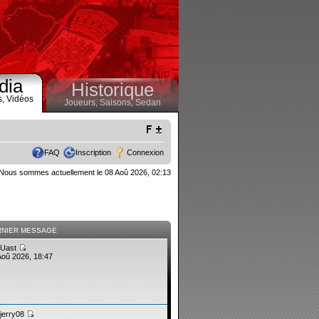
dia
Historique
s,
Vidéos
Joueurs,
Saisons,
Sedan
FAQ
Inscription
Connexion
Nous sommes actuellement le 08 Aoû 2026, 02:13
RNIER MESSAGE
Uast
Aoû 2026, 18:47
jerry08