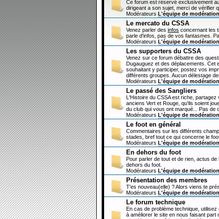
Ce forum est réservé exclusivement au
dirigeant a son sujet, merci de vérifier 
Modérateurs
L'équipe de modératio
Le mercato du CSSA
Venez parler des
infos
concernant les 
parle d'infos, pas de vos fantasmes. Pa
Modérateurs
L'équipe de modératio
Les supporters du CSSA
Venez sur ce forum débattre des questi
Dugauguez et des déplacements. Cet esp
souhaitant y participer, postez vos imp
différents groupes. Aucun délestage de
Modérateurs
L'équipe de modératio
Le passé des Sangliers
L'Histoire du CSSA est riche, partagez
anciens Vert et Rouge, qu'ils soient jou
du club qui vous ont marqué... Pas de 
Modérateurs
L'équipe de modératio
Le foot en général
Commentaires sur les différents champi
stades, bref tout ce qui concerne le fo
Modérateurs
L'équipe de modératio
En dehors du foot
Pour parler de tout et de rien, actus de
dehors du foot.
Modérateurs
L'équipe de modératio
Présentation des membres
T'es nouveau(elle) ? Alors viens te pré
Modérateurs
L'équipe de modératio
Le forum technique
En cas de problème technique, utilisez
à améliorer le site en nous faisant par