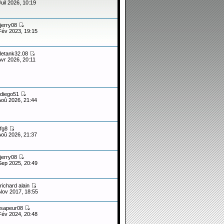
Juil 2026, 10:19
jerry08
Fév 2023, 19:15
letank32.08
Avr 2026, 20:11
diego51
Aoû 2026, 21:44
fg8
Aoû 2026, 21:37
jerry08
Sep 2025, 20:49
richard alain
Nov 2017, 18:55
sapeur08
Fév 2024, 20:48