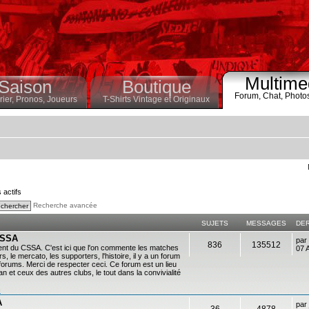
Multime
Saison
Boutique
Forum,
Chat,
Photo
ier,
Pronos,
Joueurs
T-Shirts Vintage et Originaux
s actifs
Recherche avancée
SUJETS
MESSAGES
DE
 CSSA
par
836
135512
ent du CSSA. C'est ici que l'on commente les matches
07 
s, le mercato, les supporters, l'histoire, il y a un forum
es forums. Merci de respecter ceci. Ce forum est un lieu
 et ceux des autres clubs, le tout dans la convivialité
n
A
par
36
4878