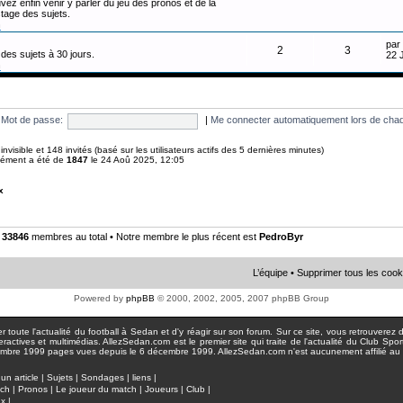
vez enfin venir y parler du jeu des pronos et de la
tage des sujets.
n
par
2
3
des sujets à 30 jours.
22 
n
Mot de passe:
|
Me connecter automatiquement lors de chaq
0 invisible et 148 invités (basé sur les utilisateurs actifs des 5 dernières minutes)
anément a été de
1847
le 24 Aoû 2025, 12:05
x
•
33846
membres au total • Notre membre le plus récent est
PedroByr
L’équipe
•
Supprimer tous les cook
Powered by
phpBB
© 2000, 2002, 2005, 2007 phpBB Group
toute l'actualité du football à Sedan et d'y réagir sur son forum. Sur ce site, vous retrouverez de
actives et multimédias. AllezSedan.com est le premier site qui traite de l'actualité du Club Spo
pages vues depuis le 6 décembre 1999. AllezSedan.com n'est aucunement affilié au c
un article
|
Sujets
|
Sondages
|
liens
|
tch
|
Pronos
|
Le joueur du match
|
Joueurs
|
Club
|
ux
|