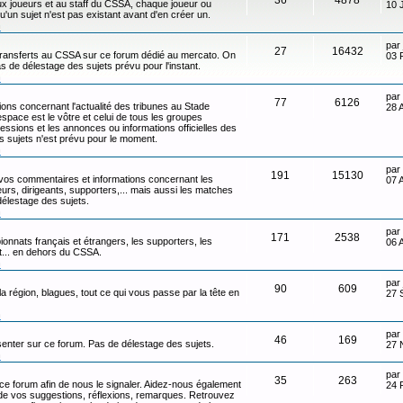
x joueurs et au staff du CSSA, chaque joueur ou
10 
qu'un sujet n'est pas existant avant d'en créer un.
n
par
27
16432
transferts au CSSA sur ce forum dédié au mercato. On
03 
s de délestage des sujets prévu pour l'instant.
n
par
77
6126
ons concernant l'actualité des tribunes au Stade
28 
ace est le vôtre et celui de tous les groupes
ressions et les annonces ou informations officielles des
s sujets n'est prévu pour le moment.
n
par
191
15130
 vos commentaires et informations concernant les
07 
eurs, dirigeants, supporters,... mais aussi les matches
délestage des sujets.
n
par
171
2538
onnats français et étrangers, les supporters, les
06 
ot... en dehors du CSSA.
n
par
90
609
 la région, blagues, tout ce qui vous passe par la tête en
27 
n
par
46
169
senter sur ce forum. Pas de délestage des sujets.
27 
n
par
35
263
 ce forum afin de nous le signaler. Aidez-nous également
24 
t de vos suggestions, réflexions, remarques. Retrouvez