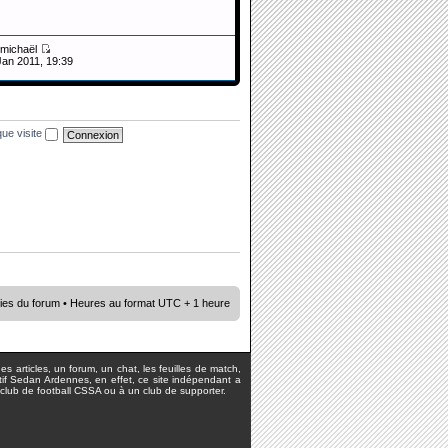
michaël
Jan 2011, 19:39
ue visite
ies du forum
• Heures au format UTC + 1 heure
s articles, un forum, un chat, les feuilles de match,
rtif Sedan Ardennes, en effet, ce site indépendant a
lub de football CSSA ou à un club de supporter.