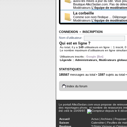
aussi les mises à jour du site. Vous pou
Boutique AllezSedan.com. Pas de déles
Modérateurs
L'équipe de modératio
La corbeille
Comme son nom l'indique ... Délestage 
Modérateurs
L'équipe de modératio
CONNEXION
•
INSCRIPTION
Nom d’utilisateur:
Qui est en ligne ?
Au total, il y a
149
utilisateurs en ligne :: 1 inscrit, 
Le nombre maximum d’utilisateurs en ligne simult
Utilisateurs inscrits :
Google [Bot]
Légende ::
Administrateurs
,
Modérateurs globau
STATISTIQUES
185567
messages au total •
1597
sujets au total 
Index du forum
Le portail AllezSedan.com vous propose de retrouver 
des reportages photo, et nombre de ressources inter
été créé le 10/09/97.
Accueil
Actus
|
Archives
|
Proposer 
Saison
Calendrier
|
Feuilles de ma
Boutique
T-Shirts Vintage et Origina