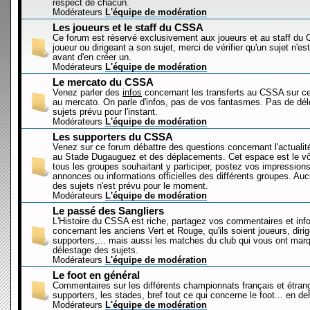
respect de chacun.
Modérateurs
L'équipe de modération
Les joueurs et le staff du CSSA
Ce forum est réservé exclusivement aux joueurs et au staff d
joueur ou dirigeant a son sujet, merci de vérifier qu'un sujet n'es
avant d'en créer un.
Modérateurs
L'équipe de modération
Le mercato du CSSA
Venez parler des
infos
concernant les transferts au CSSA sur c
au mercato. On parle d'infos, pas de vos fantasmes. Pas de dé
sujets prévu pour l'instant.
Modérateurs
L'équipe de modération
Les supporters du CSSA
Venez sur ce forum débattre des questions concernant l'actualit
au Stade Dugauguez et des déplacements. Cet espace est le vôt
tous les groupes souhaitant y participer, postez vos impressions
annonces ou informations officielles des différents groupes. Au
des sujets n'est prévu pour le moment.
Modérateurs
L'équipe de modération
Le passé des Sangliers
L'Histoire du CSSA est riche, partagez vos commentaires et inf
concernant les anciens Vert et Rouge, qu'ils soient joueurs, diri
supporters,... mais aussi les matches du club qui vous ont mar
délestage des sujets.
Modérateurs
L'équipe de modération
Le foot en général
Commentaires sur les différents championnats français et étrang
supporters, les stades, bref tout ce qui concerne le foot... en 
Modérateurs
L'équipe de modération