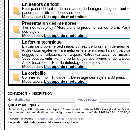
En dehors du foot
Pour parler de tout et de rien, actus de la région, blagues, tout 
passe par la tête en dehors du foot.
Modérateurs
L'équipe de modération
Présentation des membres
T'es nouveau(elle) ? Alors viens te présenter sur ce forum. Pas
des sujets.
Modérateurs
L'équipe de modération
Le forum technique
En cas de problème technique, utilisez ce forum afin de nous le 
Aidez-nous également à améliorer le site en nous faisant part d
suggestions, réflexions, remarques. Retrouvez aussi les mises à
Vous pouvez enfin venir y parler du jeu des pronos et de la Bout
AllezSedan.com. Pas de délestage des sujets.
Modérateurs
L'équipe de modération
La corbeille
Comme son nom l'indique ... Délestage des sujets à 30 jours.
Modérateurs
L'équipe de modération
CONNEXION
•
INSCRIPTION
Nom d’utilisateur:
Mot de passe:
Qui est en ligne ?
Au total, il y a
150
utilisateurs en ligne :: 2 inscrits, 0 invisible et 148 invités (basé sur les 
Le nombre maximum d’utilisateurs en ligne simultanément a été de
1847
le 24 Aoû 2025, 
Utilisateurs inscrits :
Google [Bot]
,
Google Adsense [Bot]
Légende ::
Administrateurs
,
Modérateurs globaux