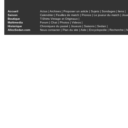
Accueil
Actus
|
Archives
|
Proposer un article
|
Sujets
|
Sondages
|
liens
|
Saison
Calendrier
|
Feuilles de match
|
Pronos
|
Le joueur du match
|
Jou
Boutique
T-Shirts Vintage et Originaux
|
Multimedia
Forum
|
Chat
|
Photos
|
Videos
|
Historique
Chroniques du passé
|
Joueurs
|
Saisons
|
Sedan
|
AllezSedan.com
Nous contacter
|
Plan du site
|
Aide
|
Encyclopedie
|
Recherche
|
M