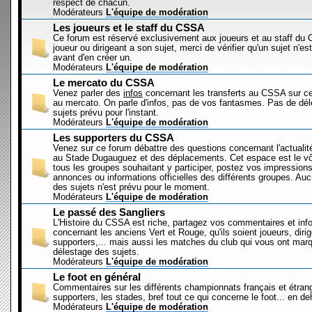
respect de chacun.
Modérateurs
L'équipe de modération
Les joueurs et le staff du CSSA
Ce forum est réservé exclusivement aux joueurs et au staff d
joueur ou dirigeant a son sujet, merci de vérifier qu'un sujet n'es
avant d'en créer un.
Modérateurs
L'équipe de modération
Le mercato du CSSA
Venez parler des
infos
concernant les transferts au CSSA sur c
au mercato. On parle d'infos, pas de vos fantasmes. Pas de dé
sujets prévu pour l'instant.
Modérateurs
L'équipe de modération
Les supporters du CSSA
Venez sur ce forum débattre des questions concernant l'actualit
au Stade Dugauguez et des déplacements. Cet espace est le vôt
tous les groupes souhaitant y participer, postez vos impressions
annonces ou informations officielles des différents groupes. Au
des sujets n'est prévu pour le moment.
Modérateurs
L'équipe de modération
Le passé des Sangliers
L'Histoire du CSSA est riche, partagez vos commentaires et inf
concernant les anciens Vert et Rouge, qu'ils soient joueurs, diri
supporters,... mais aussi les matches du club qui vous ont mar
délestage des sujets.
Modérateurs
L'équipe de modération
Le foot en général
Commentaires sur les différents championnats français et étrang
supporters, les stades, bref tout ce qui concerne le foot... en 
Modérateurs
L'équipe de modération