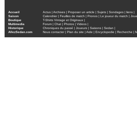
Accueil
Actus
|
Archives
|
Proposer un article
|
Sujets
|
Sondages
|
liens
|
Saison
Calendrier
|
Feuilles de match
|
Pronos
|
Le joueur du match
|
Jou
Boutique
T-Shirts Vintage et Originaux
|
Multimedia
Forum
|
Chat
|
Photos
|
Videos
|
Historique
Chroniques du passé
|
Joueurs
|
Saisons
|
Sedan
|
AllezSedan.com
Nous contacter
|
Plan du site
|
Aide
|
Encyclopedie
|
Recherche
|
M