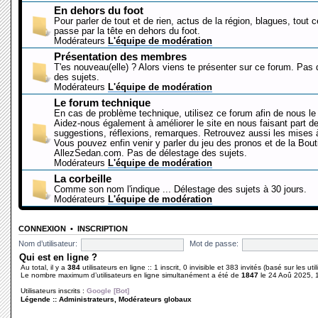
En dehors du foot
Pour parler de tout et de rien, actus de la région, blagues, tout 
passe par la tête en dehors du foot.
Modérateurs
L'équipe de modération
Présentation des membres
T'es nouveau(elle) ? Alors viens te présenter sur ce forum. Pas
des sujets.
Modérateurs
L'équipe de modération
Le forum technique
En cas de problème technique, utilisez ce forum afin de nous le 
Aidez-nous également à améliorer le site en nous faisant part d
suggestions, réflexions, remarques. Retrouvez aussi les mises à
Vous pouvez enfin venir y parler du jeu des pronos et de la Bout
AllezSedan.com. Pas de délestage des sujets.
Modérateurs
L'équipe de modération
La corbeille
Comme son nom l'indique ... Délestage des sujets à 30 jours.
Modérateurs
L'équipe de modération
CONNEXION
•
INSCRIPTION
Nom d’utilisateur:
Mot de passe:
Qui est en ligne ?
Au total, il y a
384
utilisateurs en ligne :: 1 inscrit, 0 invisible et 383 invités (basé sur les ut
Le nombre maximum d’utilisateurs en ligne simultanément a été de
1847
le 24 Aoû 2025, 
Utilisateurs inscrits :
Google [Bot]
Légende ::
Administrateurs
,
Modérateurs globaux