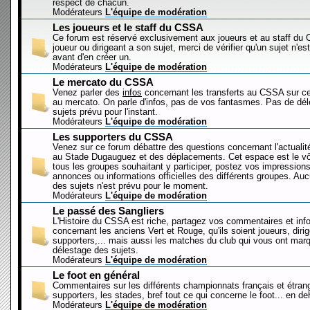
respect de chacun.
Modérateurs
L'équipe de modération
Les joueurs et le staff du CSSA
Ce forum est réservé exclusivement aux joueurs et au staff d
joueur ou dirigeant a son sujet, merci de vérifier qu'un sujet n'es
avant d'en créer un.
Modérateurs
L'équipe de modération
Le mercato du CSSA
Venez parler des
infos
concernant les transferts au CSSA sur c
au mercato. On parle d'infos, pas de vos fantasmes. Pas de dé
sujets prévu pour l'instant.
Modérateurs
L'équipe de modération
Les supporters du CSSA
Venez sur ce forum débattre des questions concernant l'actualit
au Stade Dugauguez et des déplacements. Cet espace est le vôt
tous les groupes souhaitant y participer, postez vos impressions
annonces ou informations officielles des différents groupes. Au
des sujets n'est prévu pour le moment.
Modérateurs
L'équipe de modération
Le passé des Sangliers
L'Histoire du CSSA est riche, partagez vos commentaires et inf
concernant les anciens Vert et Rouge, qu'ils soient joueurs, diri
supporters,... mais aussi les matches du club qui vous ont mar
délestage des sujets.
Modérateurs
L'équipe de modération
Le foot en général
Commentaires sur les différents championnats français et étrang
supporters, les stades, bref tout ce qui concerne le foot... en 
Modérateurs
L'équipe de modération