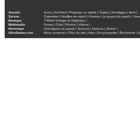
Accueil
Actus
|
Archives
|
Proposer un article
|
Sujets
|
Sondages
|
liens
|
Saison
Calendrier
|
Feuilles de match
|
Pronos
|
Le joueur du match
|
Jou
Boutique
T-Shirts Vintage et Originaux
|
Multimedia
Forum
|
Chat
|
Photos
|
Videos
|
Historique
Chroniques du passé
|
Joueurs
|
Saisons
|
Sedan
|
AllezSedan.com
Nous contacter
|
Plan du site
|
Aide
|
Encyclopedie
|
Recherche
|
M