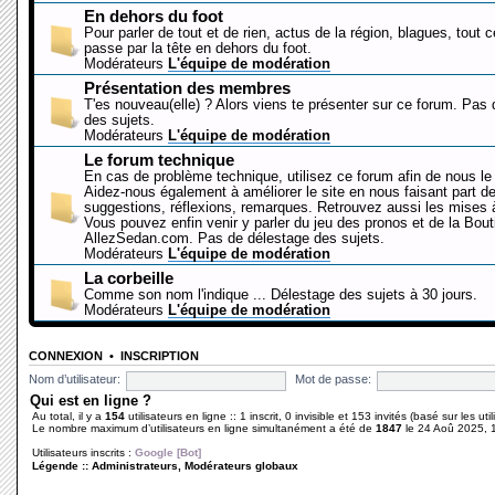
En dehors du foot
Pour parler de tout et de rien, actus de la région, blagues, tout 
passe par la tête en dehors du foot.
Modérateurs
L'équipe de modération
Présentation des membres
T'es nouveau(elle) ? Alors viens te présenter sur ce forum. Pas
des sujets.
Modérateurs
L'équipe de modération
Le forum technique
En cas de problème technique, utilisez ce forum afin de nous le 
Aidez-nous également à améliorer le site en nous faisant part d
suggestions, réflexions, remarques. Retrouvez aussi les mises à
Vous pouvez enfin venir y parler du jeu des pronos et de la Bout
AllezSedan.com. Pas de délestage des sujets.
Modérateurs
L'équipe de modération
La corbeille
Comme son nom l'indique ... Délestage des sujets à 30 jours.
Modérateurs
L'équipe de modération
CONNEXION
•
INSCRIPTION
Nom d’utilisateur:
Mot de passe:
Qui est en ligne ?
Au total, il y a
154
utilisateurs en ligne :: 1 inscrit, 0 invisible et 153 invités (basé sur les ut
Le nombre maximum d’utilisateurs en ligne simultanément a été de
1847
le 24 Aoû 2025, 
Utilisateurs inscrits :
Google [Bot]
Légende ::
Administrateurs
,
Modérateurs globaux