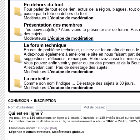
En dehors du foot
Pour parler de tout et de rien, actus de la région, blagues, tout 
passe par la tête en dehors du foot.
Modérateurs
L'équipe de modération
Présentation des membres
T'es nouveau(elle) ? Alors viens te présenter sur ce forum. Pas
des sujets.
Modérateurs
L'équipe de modération
Le forum technique
En cas de problème technique, utilisez ce forum afin de nous le 
Aidez-nous également à améliorer le site en nous faisant part d
suggestions, réflexions, remarques. Retrouvez aussi les mises à
Vous pouvez enfin venir y parler du jeu des pronos et de la Bout
AllezSedan.com. Pas de délestage des sujets.
Modérateurs
L'équipe de modération
La corbeille
Comme son nom l'indique ... Délestage des sujets à 30 jours.
Modérateurs
L'équipe de modération
CONNEXION
•
INSCRIPTION
Nom d’utilisateur:
Mot de passe:
Qui est en ligne ?
Au total, il y a
136
utilisateurs en ligne :: 1 inscrit, 0 invisible et 135 invités (basé sur les ut
Le nombre maximum d’utilisateurs en ligne simultanément a été de
1847
le 24 Aoû 2025, 
Utilisateurs inscrits :
Google [Bot]
Légende ::
Administrateurs
,
Modérateurs globaux