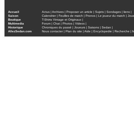
Accueil
Actus
|
Archives
|
Proposer un article
|
Sujets
|
Sondages
|
liens
|
Saison
Calendrier
|
Feuilles de match
|
Pronos
|
Le joueur du match
|
Jou
Boutique
T-Shirts Vintage et Originaux
|
Multimedia
Forum
|
Chat
|
Photos
|
Videos
|
Historique
Chroniques du passé
|
Joueurs
|
Saisons
|
Sedan
|
AllezSedan.com
Nous contacter
|
Plan du site
|
Aide
|
Encyclopedie
|
Recherche
|
M