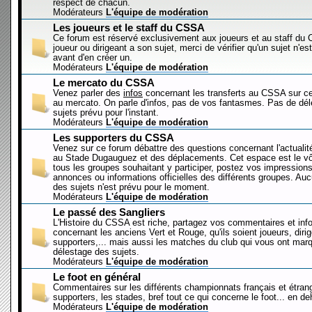
respect de chacun.
Modérateurs
L'équipe de modération
Les joueurs et le staff du CSSA
Ce forum est réservé exclusivement aux joueurs et au staff d
joueur ou dirigeant a son sujet, merci de vérifier qu'un sujet n'es
avant d'en créer un.
Modérateurs
L'équipe de modération
Le mercato du CSSA
Venez parler des
infos
concernant les transferts au CSSA sur c
au mercato. On parle d'infos, pas de vos fantasmes. Pas de dé
sujets prévu pour l'instant.
Modérateurs
L'équipe de modération
Les supporters du CSSA
Venez sur ce forum débattre des questions concernant l'actualit
au Stade Dugauguez et des déplacements. Cet espace est le vôt
tous les groupes souhaitant y participer, postez vos impressions
annonces ou informations officielles des différents groupes. Au
des sujets n'est prévu pour le moment.
Modérateurs
L'équipe de modération
Le passé des Sangliers
L'Histoire du CSSA est riche, partagez vos commentaires et inf
concernant les anciens Vert et Rouge, qu'ils soient joueurs, diri
supporters,... mais aussi les matches du club qui vous ont mar
délestage des sujets.
Modérateurs
L'équipe de modération
Le foot en général
Commentaires sur les différents championnats français et étrang
supporters, les stades, bref tout ce qui concerne le foot... en 
Modérateurs
L'équipe de modération