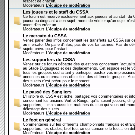
respect de chacun.
Modérateurs
L'équipe de modération
Les joueurs et le staff du CSSA
Ce forum est réservé exclusivement aux joueurs et au staff d
joueur ou dirigeant a son sujet, merci de vérifier qu'un sujet n'es
avant d'en créer un.
Modérateurs
L'équipe de modération
Le mercato du CSSA
Venez parler des
infos
concernant les transferts au CSSA sur c
au mercato. On parle d'infos, pas de vos fantasmes. Pas de dé
sujets prévu pour l'instant.
Modérateurs
L'équipe de modération
Les supporters du CSSA
Venez sur ce forum débattre des questions concernant l'actualit
au Stade Dugauguez et des déplacements. Cet espace est le vôt
tous les groupes souhaitant y participer, postez vos impressions
annonces ou informations officielles des différents groupes. Au
des sujets n'est prévu pour le moment.
Modérateurs
L'équipe de modération
Le passé des Sangliers
L'Histoire du CSSA est riche, partagez vos commentaires et inf
concernant les anciens Vert et Rouge, qu'ils soient joueurs, diri
supporters,... mais aussi les matches du club qui vous ont mar
délestage des sujets.
Modérateurs
L'équipe de modération
Le foot en général
Commentaires sur les différents championnats français et étrang
supporters, les stades, bref tout ce qui concerne le foot... en 
Modérateurs
L'équipe de modération