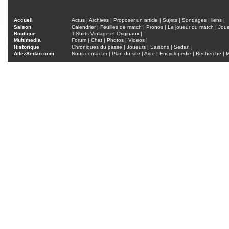
Accueil
Actus
|
Archives
|
Proposer un article
|
Sujets
|
Sondages
|
liens
|
Saison
Calendrier
|
Feuilles de match
|
Pronos
|
Le joueur du match
|
Jou
Boutique
T-Shirts Vintage et Originaux
|
Multimedia
Forum
|
Chat
|
Photos
|
Videos
|
Historique
Chroniques du passé
|
Joueurs
|
Saisons
|
Sedan
|
AllezSedan.com
Nous contacter
|
Plan du site
|
Aide
|
Encyclopedie
|
Recherche
|
M