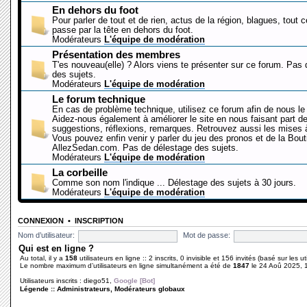
En dehors du foot
Pour parler de tout et de rien, actus de la région, blagues, tout 
passe par la tête en dehors du foot.
Modérateurs
L'équipe de modération
Présentation des membres
T'es nouveau(elle) ? Alors viens te présenter sur ce forum. Pas
des sujets.
Modérateurs
L'équipe de modération
Le forum technique
En cas de problème technique, utilisez ce forum afin de nous le 
Aidez-nous également à améliorer le site en nous faisant part d
suggestions, réflexions, remarques. Retrouvez aussi les mises à
Vous pouvez enfin venir y parler du jeu des pronos et de la Bout
AllezSedan.com. Pas de délestage des sujets.
Modérateurs
L'équipe de modération
La corbeille
Comme son nom l'indique ... Délestage des sujets à 30 jours.
Modérateurs
L'équipe de modération
CONNEXION
•
INSCRIPTION
Nom d’utilisateur:
Mot de passe:
Qui est en ligne ?
Au total, il y a
158
utilisateurs en ligne :: 2 inscrits, 0 invisible et 156 invités (basé sur les 
Le nombre maximum d’utilisateurs en ligne simultanément a été de
1847
le 24 Aoû 2025, 
Utilisateurs inscrits :
diego51
,
Google [Bot]
Légende ::
Administrateurs
,
Modérateurs globaux