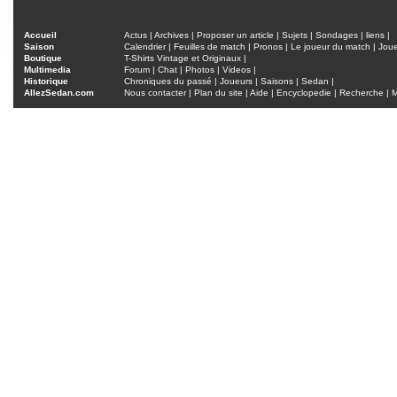
Accueil
Actus
|
Archives
|
Proposer un article
|
Sujets
|
Sondages
|
liens
|
Saison
Calendrier
|
Feuilles de match
|
Pronos
|
Le joueur du match
|
Jou
Boutique
T-Shirts Vintage et Originaux
|
Multimedia
Forum
|
Chat
|
Photos
|
Videos
|
Historique
Chroniques du passé
|
Joueurs
|
Saisons
|
Sedan
|
AllezSedan.com
Nous contacter
|
Plan du site
|
Aide
|
Encyclopedie
|
Recherche
|
M