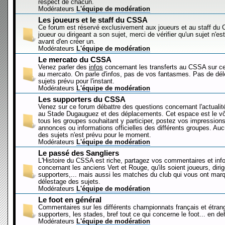
respect de chacun.
Modérateurs
L'équipe de modération
Les joueurs et le staff du CSSA
Ce forum est réservé exclusivement aux joueurs et au staff d
joueur ou dirigeant a son sujet, merci de vérifier qu'un sujet n'es
avant d'en créer un.
Modérateurs
L'équipe de modération
Le mercato du CSSA
Venez parler des
infos
concernant les transferts au CSSA sur c
au mercato. On parle d'infos, pas de vos fantasmes. Pas de dé
sujets prévu pour l'instant.
Modérateurs
L'équipe de modération
Les supporters du CSSA
Venez sur ce forum débattre des questions concernant l'actualit
au Stade Dugauguez et des déplacements. Cet espace est le vôt
tous les groupes souhaitant y participer, postez vos impressions
annonces ou informations officielles des différents groupes. Au
des sujets n'est prévu pour le moment.
Modérateurs
L'équipe de modération
Le passé des Sangliers
L'Histoire du CSSA est riche, partagez vos commentaires et inf
concernant les anciens Vert et Rouge, qu'ils soient joueurs, diri
supporters,... mais aussi les matches du club qui vous ont mar
délestage des sujets.
Modérateurs
L'équipe de modération
Le foot en général
Commentaires sur les différents championnats français et étrang
supporters, les stades, bref tout ce qui concerne le foot... en 
Modérateurs
L'équipe de modération