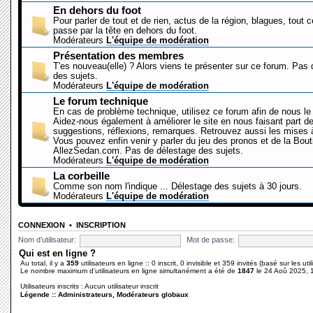
En dehors du foot
Pour parler de tout et de rien, actus de la région, blagues, tout 
passe par la tête en dehors du foot.
Modérateurs
L'équipe de modération
Présentation des membres
T'es nouveau(elle) ? Alors viens te présenter sur ce forum. Pas
des sujets.
Modérateurs
L'équipe de modération
Le forum technique
En cas de problème technique, utilisez ce forum afin de nous le 
Aidez-nous également à améliorer le site en nous faisant part d
suggestions, réflexions, remarques. Retrouvez aussi les mises à
Vous pouvez enfin venir y parler du jeu des pronos et de la Bout
AllezSedan.com. Pas de délestage des sujets.
Modérateurs
L'équipe de modération
La corbeille
Comme son nom l'indique ... Délestage des sujets à 30 jours.
Modérateurs
L'équipe de modération
CONNEXION
•
INSCRIPTION
Nom d’utilisateur:
Mot de passe:
Qui est en ligne ?
Au total, il y a
359
utilisateurs en ligne :: 0 inscrit, 0 invisible et 359 invités (basé sur les ut
Le nombre maximum d’utilisateurs en ligne simultanément a été de
1847
le 24 Aoû 2025, 
Utilisateurs inscrits : Aucun utilisateur inscrit
Légende ::
Administrateurs
,
Modérateurs globaux