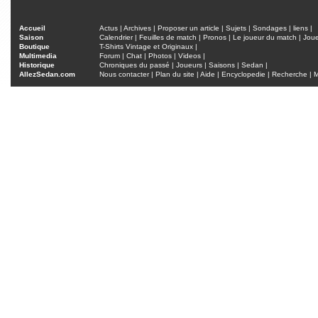
Accueil
Actus
|
Archives
|
Proposer un article
|
Sujets
|
Sondages
|
liens
|
Saison
Calendrier
|
Feuilles de match
|
Pronos
|
Le joueur du match
|
Jou
Boutique
T-Shirts Vintage et Originaux
|
Multimedia
Forum
|
Chat
|
Photos
|
Videos
|
Historique
Chroniques du passé
|
Joueurs
|
Saisons
|
Sedan
|
AllezSedan.com
Nous contacter
|
Plan du site
|
Aide
|
Encyclopedie
|
Recherche
|
M