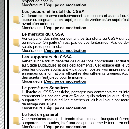
respect de chacun.
Modérateurs
L'équipe de modération
Les joueurs et le staff du CSSA
Ce forum est réservé exclusivement aux joueurs et au staff d
joueur ou dirigeant a son sujet, merci de vérifier qu'un sujet n'es
avant d'en créer un.
Modérateurs
L'équipe de modération
Le mercato du CSSA
Venez parler des
infos
concernant les transferts au CSSA sur c
au mercato. On parle d'infos, pas de vos fantasmes. Pas de dé
sujets prévu pour l'instant.
Modérateurs
L'équipe de modération
Les supporters du CSSA
Venez sur ce forum débattre des questions concernant l'actualit
au Stade Dugauguez et des déplacements. Cet espace est le vôt
tous les groupes souhaitant y participer, postez vos impressions
annonces ou informations officielles des différents groupes. Au
des sujets n'est prévu pour le moment.
Modérateurs
L'équipe de modération
Le passé des Sangliers
L'Histoire du CSSA est riche, partagez vos commentaires et inf
concernant les anciens Vert et Rouge, qu'ils soient joueurs, diri
supporters,... mais aussi les matches du club qui vous ont mar
délestage des sujets.
Modérateurs
L'équipe de modération
Le foot en général
Commentaires sur les différents championnats français et étrang
supporters, les stades, bref tout ce qui concerne le foot... en 
Modérateurs
L'équipe de modération