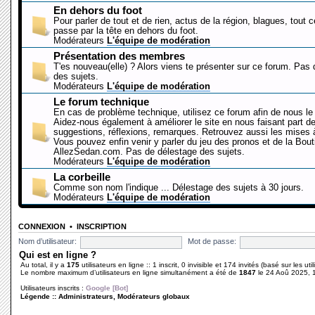
En dehors du foot
Pour parler de tout et de rien, actus de la région, blagues, tout 
passe par la tête en dehors du foot.
Modérateurs
L'équipe de modération
Présentation des membres
T'es nouveau(elle) ? Alors viens te présenter sur ce forum. Pas
des sujets.
Modérateurs
L'équipe de modération
Le forum technique
En cas de problème technique, utilisez ce forum afin de nous le 
Aidez-nous également à améliorer le site en nous faisant part d
suggestions, réflexions, remarques. Retrouvez aussi les mises à
Vous pouvez enfin venir y parler du jeu des pronos et de la Bout
AllezSedan.com. Pas de délestage des sujets.
Modérateurs
L'équipe de modération
La corbeille
Comme son nom l'indique ... Délestage des sujets à 30 jours.
Modérateurs
L'équipe de modération
CONNEXION
•
INSCRIPTION
Nom d’utilisateur:
Mot de passe:
Qui est en ligne ?
Au total, il y a
175
utilisateurs en ligne :: 1 inscrit, 0 invisible et 174 invités (basé sur les ut
Le nombre maximum d’utilisateurs en ligne simultanément a été de
1847
le 24 Aoû 2025, 
Utilisateurs inscrits :
Google [Bot]
Légende ::
Administrateurs
,
Modérateurs globaux