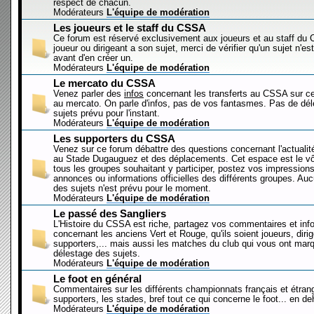
respect de chacun.
Modérateurs
L'équipe de modération
Les joueurs et le staff du CSSA
Ce forum est réservé exclusivement aux joueurs et au staff d
joueur ou dirigeant a son sujet, merci de vérifier qu'un sujet n'es
avant d'en créer un.
Modérateurs
L'équipe de modération
Le mercato du CSSA
Venez parler des
infos
concernant les transferts au CSSA sur c
au mercato. On parle d'infos, pas de vos fantasmes. Pas de dé
sujets prévu pour l'instant.
Modérateurs
L'équipe de modération
Les supporters du CSSA
Venez sur ce forum débattre des questions concernant l'actualit
au Stade Dugauguez et des déplacements. Cet espace est le vôt
tous les groupes souhaitant y participer, postez vos impressions
annonces ou informations officielles des différents groupes. Au
des sujets n'est prévu pour le moment.
Modérateurs
L'équipe de modération
Le passé des Sangliers
L'Histoire du CSSA est riche, partagez vos commentaires et inf
concernant les anciens Vert et Rouge, qu'ils soient joueurs, diri
supporters,... mais aussi les matches du club qui vous ont mar
délestage des sujets.
Modérateurs
L'équipe de modération
Le foot en général
Commentaires sur les différents championnats français et étrang
supporters, les stades, bref tout ce qui concerne le foot... en 
Modérateurs
L'équipe de modération