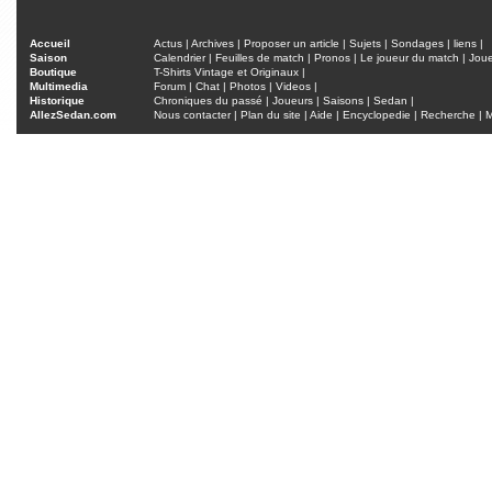
Accueil
Actus
|
Archives
|
Proposer un article
|
Sujets
|
Sondages
|
liens
|
Saison
Calendrier
|
Feuilles de match
|
Pronos
|
Le joueur du match
|
Jou
Boutique
T-Shirts Vintage et Originaux
|
Multimedia
Forum
|
Chat
|
Photos
|
Videos
|
Historique
Chroniques du passé
|
Joueurs
|
Saisons
|
Sedan
|
AllezSedan.com
Nous contacter
|
Plan du site
|
Aide
|
Encyclopedie
|
Recherche
|
M