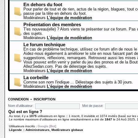
En dehors du foot
Pour parler de tout et de rien, actus de la région, blagues, tout 
passe par la tête en dehors du foot.
Modérateurs
L'équipe de modération
Présentation des membres
T'es nouveau(elle) ? Alors viens te présenter sur ce forum. Pas
des sujets.
Modérateurs
L'équipe de modération
Le forum technique
En cas de problème technique, utilisez ce forum afin de nous le 
Aidez-nous également à améliorer le site en nous faisant part d
suggestions, réflexions, remarques. Retrouvez aussi les mises à
Vous pouvez enfin venir y parler du jeu des pronos et de la Bout
AllezSedan.com. Pas de délestage des sujets.
Modérateurs
L'équipe de modération
La corbeille
Comme son nom l'indique ... Délestage des sujets à 30 jours.
Modérateurs
L'équipe de modération
CONNEXION
•
INSCRIPTION
Nom d’utilisateur:
Mot de passe:
Qui est en ligne ?
Au total, il y a
1075
utilisateurs en ligne :: 1 inscrit, 0 invisible et 1074 invités (basé sur les
Le nombre maximum d’utilisateurs en ligne simultanément a été de
1847
le 24 Aoû 2025, 
Utilisateurs inscrits :
Google [Bot]
Légende ::
Administrateurs
,
Modérateurs globaux