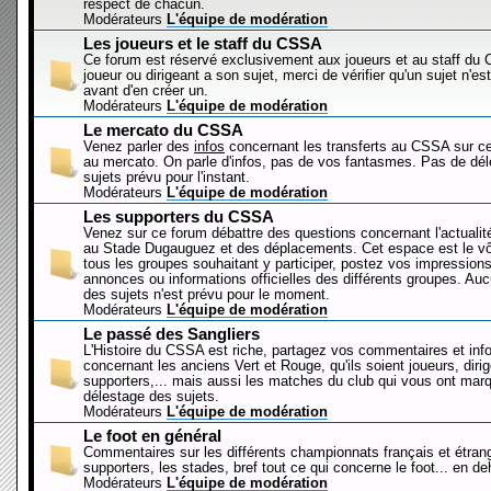
respect de chacun.
Modérateurs
L'équipe de modération
Les joueurs et le staff du CSSA
Ce forum est réservé exclusivement aux joueurs et au staff d
joueur ou dirigeant a son sujet, merci de vérifier qu'un sujet n'es
avant d'en créer un.
Modérateurs
L'équipe de modération
Le mercato du CSSA
Venez parler des
infos
concernant les transferts au CSSA sur c
au mercato. On parle d'infos, pas de vos fantasmes. Pas de dé
sujets prévu pour l'instant.
Modérateurs
L'équipe de modération
Les supporters du CSSA
Venez sur ce forum débattre des questions concernant l'actualit
au Stade Dugauguez et des déplacements. Cet espace est le vôt
tous les groupes souhaitant y participer, postez vos impressions
annonces ou informations officielles des différents groupes. Au
des sujets n'est prévu pour le moment.
Modérateurs
L'équipe de modération
Le passé des Sangliers
L'Histoire du CSSA est riche, partagez vos commentaires et inf
concernant les anciens Vert et Rouge, qu'ils soient joueurs, diri
supporters,... mais aussi les matches du club qui vous ont mar
délestage des sujets.
Modérateurs
L'équipe de modération
Le foot en général
Commentaires sur les différents championnats français et étrang
supporters, les stades, bref tout ce qui concerne le foot... en 
Modérateurs
L'équipe de modération