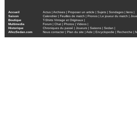
Accueil
Actus
|
Archives
|
Proposer un article
|
Sujets
|
Sondages
|
liens
|
Saison
Calendrier
|
Feuilles de match
|
Pronos
|
Le joueur du match
|
Jou
Boutique
T-Shirts Vintage et Originaux
|
Multimedia
Forum
|
Chat
|
Photos
|
Videos
|
Historique
Chroniques du passé
|
Joueurs
|
Saisons
|
Sedan
|
AllezSedan.com
Nous contacter
|
Plan du site
|
Aide
|
Encyclopedie
|
Recherche
|
M