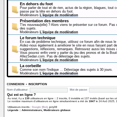
En dehors du foot
Pour parler de tout et de rien, actus de la région, blagues, tout 
passe par la tête en dehors du foot.
Modérateurs
L'équipe de modération
Présentation des membres
T'es nouveau(elle) ? Alors viens te présenter sur ce forum. Pas
des sujets.
Modérateurs
L'équipe de modération
Le forum technique
En cas de problème technique, utilisez ce forum afin de nous le 
Aidez-nous également à améliorer le site en nous faisant part d
suggestions, réflexions, remarques. Retrouvez aussi les mises à
Vous pouvez enfin venir y parler du jeu des pronos et de la Bout
AllezSedan.com. Pas de délestage des sujets.
Modérateurs
L'équipe de modération
La corbeille
Comme son nom l'indique ... Délestage des sujets à 30 jours.
Modérateurs
L'équipe de modération
CONNEXION
•
INSCRIPTION
Nom d’utilisateur:
Mot de passe:
Qui est en ligne ?
Au total, il y a
139
utilisateurs en ligne :: 2 inscrits, 0 invisible et 137 invités (basé sur les 
Le nombre maximum d’utilisateurs en ligne simultanément a été de
1847
le 24 Aoû 2025, 
Utilisateurs inscrits :
Google [Bot]
,
jerry08
Légende ::
Administrateurs
,
Modérateurs globaux