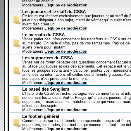
respect de chacun.
Modérateurs
L'équipe de modération
Les joueurs et le staff du CSSA
Ce forum est réservé exclusivement aux joueurs et au staff d
joueur ou dirigeant a son sujet, merci de vérifier qu'un sujet n'es
avant d'en créer un.
Modérateurs
L'équipe de modération
Le mercato du CSSA
Venez parler des
infos
concernant les transferts au CSSA sur c
au mercato. On parle d'infos, pas de vos fantasmes. Pas de dé
sujets prévu pour l'instant.
Modérateurs
L'équipe de modération
Les supporters du CSSA
Venez sur ce forum débattre des questions concernant l'actualit
au Stade Dugauguez et des déplacements. Cet espace est le vôt
tous les groupes souhaitant y participer, postez vos impressions
annonces ou informations officielles des différents groupes. Au
des sujets n'est prévu pour le moment.
Modérateurs
L'équipe de modération
Le passé des Sangliers
L'Histoire du CSSA est riche, partagez vos commentaires et inf
concernant les anciens Vert et Rouge, qu'ils soient joueurs, diri
supporters,... mais aussi les matches du club qui vous ont mar
délestage des sujets.
Modérateurs
L'équipe de modération
Le foot en général
Commentaires sur les différents championnats français et étrang
supporters, les stades, bref tout ce qui concerne le foot... en 
Modérateurs
L'équipe de modération