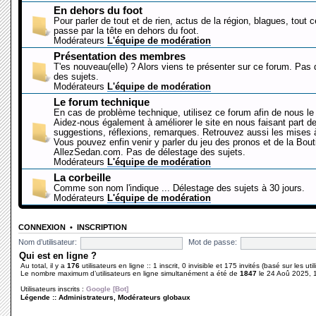
En dehors du foot
Pour parler de tout et de rien, actus de la région, blagues, tout 
passe par la tête en dehors du foot.
Modérateurs
L'équipe de modération
Présentation des membres
T'es nouveau(elle) ? Alors viens te présenter sur ce forum. Pas
des sujets.
Modérateurs
L'équipe de modération
Le forum technique
En cas de problème technique, utilisez ce forum afin de nous le 
Aidez-nous également à améliorer le site en nous faisant part d
suggestions, réflexions, remarques. Retrouvez aussi les mises à
Vous pouvez enfin venir y parler du jeu des pronos et de la Bout
AllezSedan.com. Pas de délestage des sujets.
Modérateurs
L'équipe de modération
La corbeille
Comme son nom l'indique ... Délestage des sujets à 30 jours.
Modérateurs
L'équipe de modération
CONNEXION
•
INSCRIPTION
Nom d’utilisateur:
Mot de passe:
Qui est en ligne ?
Au total, il y a
176
utilisateurs en ligne :: 1 inscrit, 0 invisible et 175 invités (basé sur les ut
Le nombre maximum d’utilisateurs en ligne simultanément a été de
1847
le 24 Aoû 2025, 
Utilisateurs inscrits :
Google [Bot]
Légende ::
Administrateurs
,
Modérateurs globaux