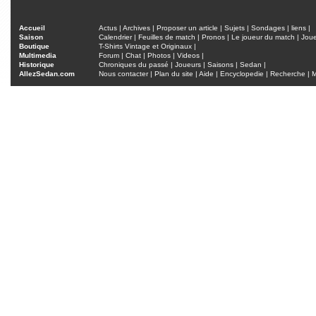
Accueil
Actus
|
Archives
|
Proposer un article
|
Sujets
|
Sondages
|
liens
|
Saison
Calendrier
|
Feuilles de match
|
Pronos
|
Le joueur du match
|
Jou
Boutique
T-Shirts Vintage et Originaux
|
Multimedia
Forum
|
Chat
|
Photos
|
Videos
|
Historique
Chroniques du passé
|
Joueurs
|
Saisons
|
Sedan
|
AllezSedan.com
Nous contacter
|
Plan du site
|
Aide
|
Encyclopedie
|
Recherche
|
M