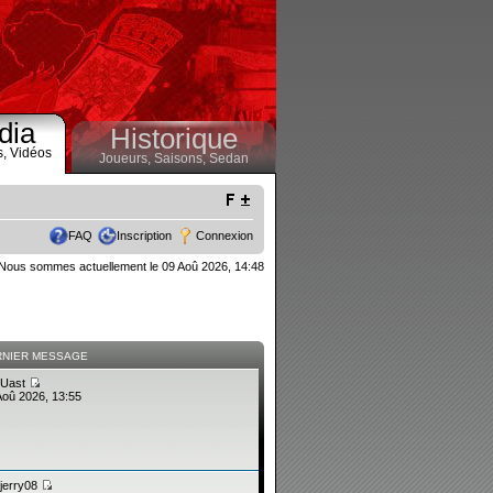
dia
Historique
s,
Vidéos
Joueurs,
Saisons,
Sedan
FAQ
Inscription
Connexion
Nous sommes actuellement le 09 Aoû 2026, 14:48
RNIER MESSAGE
Uast
Aoû 2026, 13:55
jerry08