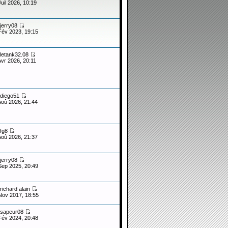
Juil 2026, 10:19
jerry08
Fév 2023, 19:15
letank32.08
Avr 2026, 20:11
diego51
Aoû 2026, 21:44
fg8
Aoû 2026, 21:37
jerry08
Sep 2025, 20:49
richard alain
Nov 2017, 18:55
sapeur08
Fév 2024, 20:48