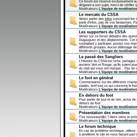
Ce forum est réservé exclusivement au
dirigeant a son sujet, merci de vérifier 
Modérateurs
L'équipe de modératio
Le mercato du CSSA
Venez parler des
infos
concernant les 
parle d'infos, pas de vos fantasmes. Pa
Modérateurs
L'équipe de modératio
Les supporters du CSSA
Venez sur ce forum débattre des questi
Dugauguez et des déplacements. Cet esp
souhaitant y participer, postez vos imp
différents groupes. Aucun délestage de
Modérateurs
L'équipe de modératio
Le passé des Sangliers
L'Histoire du CSSA est riche, partagez
anciens Vert et Rouge, qu'ils soient jou
du club qui vous ont marqué... Pas de 
Modérateurs
L'équipe de modératio
Le foot en général
Commentaires sur les différents champi
stades, bref tout ce qui concerne le fo
Modérateurs
L'équipe de modératio
En dehors du foot
Pour parler de tout et de rien, actus de
dehors du foot.
Modérateurs
L'équipe de modératio
Présentation des membres
T'es nouveau(elle) ? Alors viens te pré
Modérateurs
L'équipe de modératio
Le forum technique
En cas de problème technique, utilisez
à améliorer le site en nous faisant par