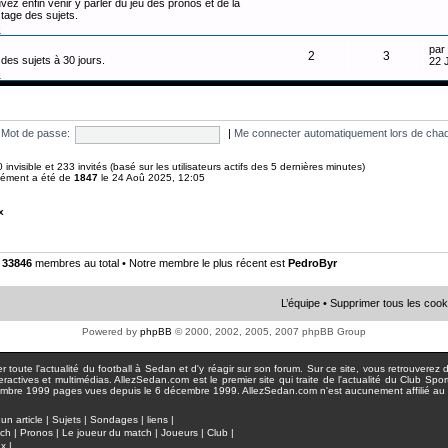
vez enfin venir y parler du jeu des pronos et de la
tage des sujets.
n
par
2
3
des sujets à 30 jours.
22 
n
Mot de passe:
|
Me connecter automatiquement lors de chaq
 0 invisible et 233 invités (basé sur les utilisateurs actifs des 5 dernières minutes)
anément a été de
1847
le 24 Aoû 2025, 12:05
x
•
33846
membres au total • Notre membre le plus récent est
PedroByr
L’équipe
•
Supprimer tous les cook
Powered by
phpBB
© 2000, 2002, 2005, 2007 phpBB Group
toute l'actualité du football à Sedan et d'y réagir sur son forum. Sur ce site, vous retrouverez de
actives et multimédias. AllezSedan.com est le premier site qui traite de l'actualité du Club Spo
pages vues depuis le 6 décembre 1999. AllezSedan.com n'est aucunement affilié au c
un article
|
Sujets
|
Sondages
|
liens
|
tch
|
Pronos
|
Le joueur du match
|
Joueurs
|
Club
|
ux
|