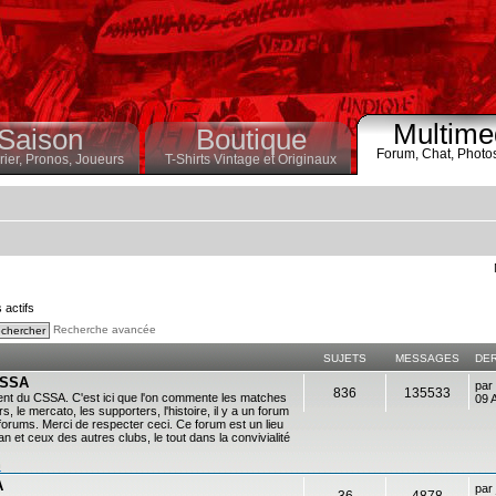
Multime
Saison
Boutique
Forum,
Chat,
Photo
ier,
Pronos,
Joueurs
T-Shirts Vintage et Originaux
s actifs
Recherche avancée
SUJETS
MESSAGES
DE
 CSSA
par
836
135533
ent du CSSA. C'est ici que l'on commente les matches
09 
s, le mercato, les supporters, l'histoire, il y a un forum
es forums. Merci de respecter ceci. Ce forum est un lieu
 et ceux des autres clubs, le tout dans la convivialité
n
A
par
36
4878