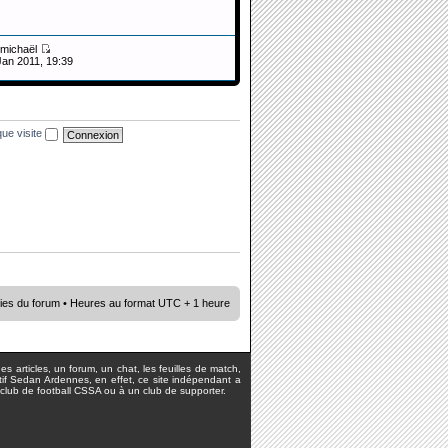
michaël
Jan 2011, 19:39
ue visite
ies du forum
• Heures au format UTC + 1 heure
s articles, un forum, un chat, les feuilles de match,
rtif Sedan Ardennes, en effet, ce site indépendant a
lub de football CSSA ou à un club de supporter.