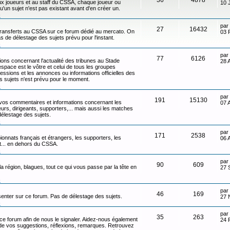
x joueurs et au staff du CSSA, chaque joueur ou
10 
qu'un sujet n'est pas existant avant d'en créer un.
n
par
27
16432
transferts au CSSA sur ce forum dédié au mercato. On
03 
s de délestage des sujets prévu pour l'instant.
n
par
77
6126
ons concernant l'actualité des tribunes au Stade
28 
ace est le vôtre et celui de tous les groupes
ressions et les annonces ou informations officielles des
s sujets n'est prévu pour le moment.
n
par
191
15130
 vos commentaires et informations concernant les
07 
eurs, dirigeants, supporters,... mais aussi les matches
délestage des sujets.
n
par
171
2538
onnats français et étrangers, les supporters, les
06 
ot... en dehors du CSSA.
n
par
90
609
 la région, blagues, tout ce qui vous passe par la tête en
27 
n
par
46
169
senter sur ce forum. Pas de délestage des sujets.
27 
n
par
35
263
 ce forum afin de nous le signaler. Aidez-nous également
24 
t de vos suggestions, réflexions, remarques. Retrouvez