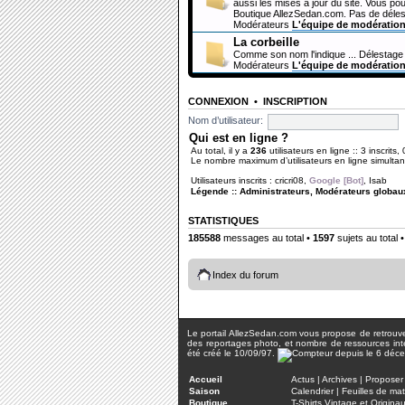
aussi les mises à jour du site. Vous pou
Boutique AllezSedan.com. Pas de déles
Modérateurs
L'équipe de modératio
La corbeille
Comme son nom l'indique ... Délestage 
Modérateurs
L'équipe de modératio
CONNEXION
•
INSCRIPTION
Nom d’utilisateur:
Qui est en ligne ?
Au total, il y a
236
utilisateurs en ligne :: 3 inscrits,
Le nombre maximum d’utilisateurs en ligne simult
Utilisateurs inscrits :
cricri08
,
Google [Bot]
,
Isab
Légende ::
Administrateurs
,
Modérateurs globau
STATISTIQUES
185588
messages au total •
1597
sujets au total 
Index du forum
Le portail AllezSedan.com vous propose de retrouver 
des reportages photo, et nombre de ressources inter
été créé le 10/09/97.
Accueil
Actus
|
Archives
|
Proposer 
Saison
Calendrier
|
Feuilles de ma
Boutique
T-Shirts Vintage et Origina