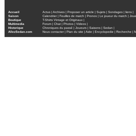
Accueil
Actus
|
Archives
|
Proposer un article
|
Sujets
|
Sondages
|
liens
|
Saison
Calendrier
|
Feuilles de match
|
Pronos
|
Le joueur du match
|
Jou
Boutique
T-Shirts Vintage et Originaux
|
Multimedia
Forum
|
Chat
|
Photos
|
Videos
|
Historique
Chroniques du passé
|
Joueurs
|
Saisons
|
Sedan
|
AllezSedan.com
Nous contacter
|
Plan du site
|
Aide
|
Encyclopedie
|
Recherche
|
M