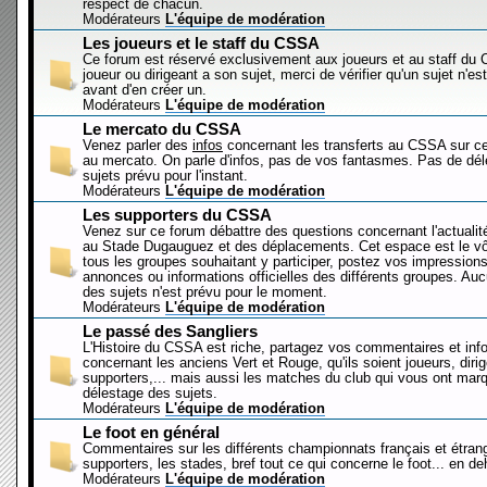
respect de chacun.
Modérateurs
L'équipe de modération
Les joueurs et le staff du CSSA
Ce forum est réservé exclusivement aux joueurs et au staff d
joueur ou dirigeant a son sujet, merci de vérifier qu'un sujet n'es
avant d'en créer un.
Modérateurs
L'équipe de modération
Le mercato du CSSA
Venez parler des
infos
concernant les transferts au CSSA sur c
au mercato. On parle d'infos, pas de vos fantasmes. Pas de dé
sujets prévu pour l'instant.
Modérateurs
L'équipe de modération
Les supporters du CSSA
Venez sur ce forum débattre des questions concernant l'actualit
au Stade Dugauguez et des déplacements. Cet espace est le vôt
tous les groupes souhaitant y participer, postez vos impressions
annonces ou informations officielles des différents groupes. Au
des sujets n'est prévu pour le moment.
Modérateurs
L'équipe de modération
Le passé des Sangliers
L'Histoire du CSSA est riche, partagez vos commentaires et inf
concernant les anciens Vert et Rouge, qu'ils soient joueurs, diri
supporters,... mais aussi les matches du club qui vous ont mar
délestage des sujets.
Modérateurs
L'équipe de modération
Le foot en général
Commentaires sur les différents championnats français et étrang
supporters, les stades, bref tout ce qui concerne le foot... en 
Modérateurs
L'équipe de modération