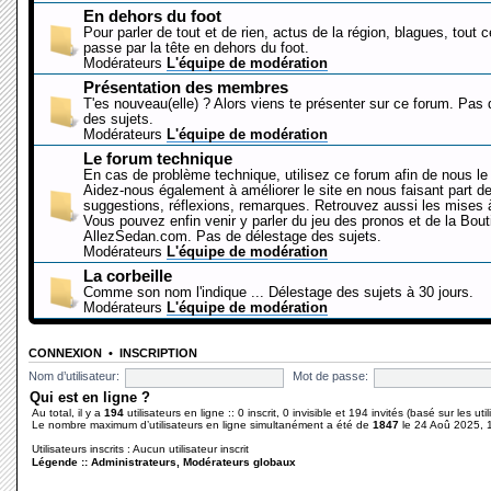
En dehors du foot
Pour parler de tout et de rien, actus de la région, blagues, tout 
passe par la tête en dehors du foot.
Modérateurs
L'équipe de modération
Présentation des membres
T'es nouveau(elle) ? Alors viens te présenter sur ce forum. Pas
des sujets.
Modérateurs
L'équipe de modération
Le forum technique
En cas de problème technique, utilisez ce forum afin de nous le 
Aidez-nous également à améliorer le site en nous faisant part d
suggestions, réflexions, remarques. Retrouvez aussi les mises à
Vous pouvez enfin venir y parler du jeu des pronos et de la Bout
AllezSedan.com. Pas de délestage des sujets.
Modérateurs
L'équipe de modération
La corbeille
Comme son nom l'indique ... Délestage des sujets à 30 jours.
Modérateurs
L'équipe de modération
CONNEXION
•
INSCRIPTION
Nom d’utilisateur:
Mot de passe:
Qui est en ligne ?
Au total, il y a
194
utilisateurs en ligne :: 0 inscrit, 0 invisible et 194 invités (basé sur les ut
Le nombre maximum d’utilisateurs en ligne simultanément a été de
1847
le 24 Aoû 2025, 
Utilisateurs inscrits : Aucun utilisateur inscrit
Légende ::
Administrateurs
,
Modérateurs globaux