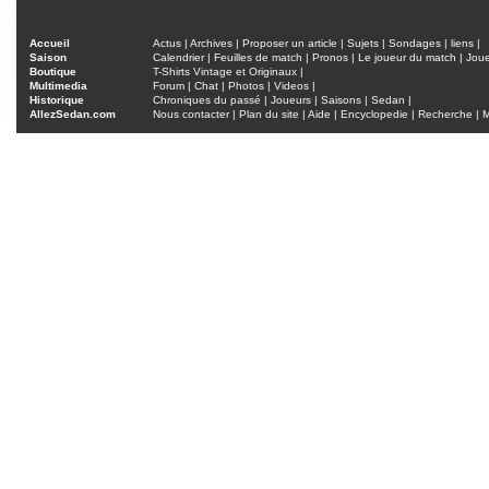
Accueil
Actus
|
Archives
|
Proposer un article
|
Sujets
|
Sondages
|
liens
|
Saison
Calendrier
|
Feuilles de match
|
Pronos
|
Le joueur du match
|
Jou
Boutique
T-Shirts Vintage et Originaux
|
Multimedia
Forum
|
Chat
|
Photos
|
Videos
|
Historique
Chroniques du passé
|
Joueurs
|
Saisons
|
Sedan
|
AllezSedan.com
Nous contacter
|
Plan du site
|
Aide
|
Encyclopedie
|
Recherche
|
M