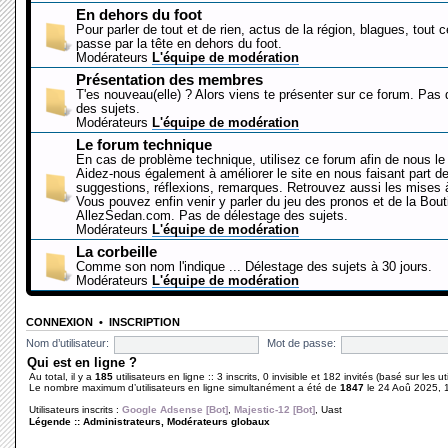
En dehors du foot
Pour parler de tout et de rien, actus de la région, blagues, tout 
passe par la tête en dehors du foot.
Modérateurs
L'équipe de modération
Présentation des membres
T'es nouveau(elle) ? Alors viens te présenter sur ce forum. Pas
des sujets.
Modérateurs
L'équipe de modération
Le forum technique
En cas de problème technique, utilisez ce forum afin de nous le 
Aidez-nous également à améliorer le site en nous faisant part d
suggestions, réflexions, remarques. Retrouvez aussi les mises à
Vous pouvez enfin venir y parler du jeu des pronos et de la Bout
AllezSedan.com. Pas de délestage des sujets.
Modérateurs
L'équipe de modération
La corbeille
Comme son nom l'indique ... Délestage des sujets à 30 jours.
Modérateurs
L'équipe de modération
CONNEXION
•
INSCRIPTION
Nom d’utilisateur:
Mot de passe:
Qui est en ligne ?
Au total, il y a
185
utilisateurs en ligne :: 3 inscrits, 0 invisible et 182 invités (basé sur les 
Le nombre maximum d’utilisateurs en ligne simultanément a été de
1847
le 24 Aoû 2025, 
Utilisateurs inscrits :
Google Adsense [Bot]
,
Majestic-12 [Bot]
,
Uast
Légende ::
Administrateurs
,
Modérateurs globaux