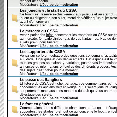
respect de chacun.
Modérateurs
L'équipe de modération
Les joueurs et le staff du CSSA
Ce forum est réservé exclusivement aux joueurs et au staff d
joueur ou dirigeant a son sujet, merci de vérifier qu'un sujet n'es
avant d'en créer un.
Modérateurs
L'équipe de modération
Le mercato du CSSA
Venez parler des
infos
concernant les transferts au CSSA sur c
au mercato. On parle d'infos, pas de vos fantasmes. Pas de dé
sujets prévu pour l'instant.
Modérateurs
L'équipe de modération
Les supporters du CSSA
Venez sur ce forum débattre des questions concernant l'actualit
au Stade Dugauguez et des déplacements. Cet espace est le vôt
tous les groupes souhaitant y participer, postez vos impressions
annonces ou informations officielles des différents groupes. Au
des sujets n'est prévu pour le moment.
Modérateurs
L'équipe de modération
Le passé des Sangliers
L'Histoire du CSSA est riche, partagez vos commentaires et inf
concernant les anciens Vert et Rouge, qu'ils soient joueurs, diri
supporters,... mais aussi les matches du club qui vous ont mar
délestage des sujets.
Modérateurs
L'équipe de modération
Le foot en général
Commentaires sur les différents championnats français et étrang
supporters, les stades, bref tout ce qui concerne le foot... en 
Modérateurs
L'équipe de modération