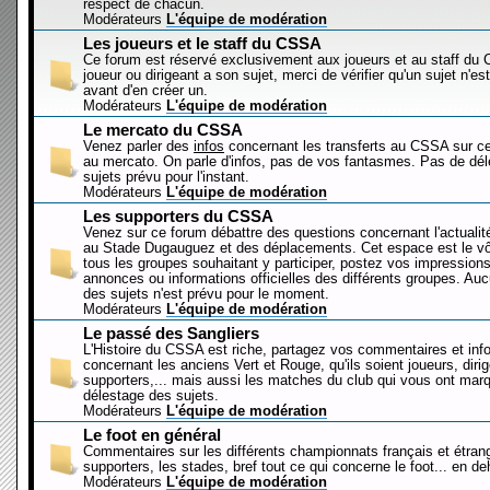
respect de chacun.
Modérateurs
L'équipe de modération
Les joueurs et le staff du CSSA
Ce forum est réservé exclusivement aux joueurs et au staff d
joueur ou dirigeant a son sujet, merci de vérifier qu'un sujet n'es
avant d'en créer un.
Modérateurs
L'équipe de modération
Le mercato du CSSA
Venez parler des
infos
concernant les transferts au CSSA sur c
au mercato. On parle d'infos, pas de vos fantasmes. Pas de dé
sujets prévu pour l'instant.
Modérateurs
L'équipe de modération
Les supporters du CSSA
Venez sur ce forum débattre des questions concernant l'actualit
au Stade Dugauguez et des déplacements. Cet espace est le vôt
tous les groupes souhaitant y participer, postez vos impressions
annonces ou informations officielles des différents groupes. Au
des sujets n'est prévu pour le moment.
Modérateurs
L'équipe de modération
Le passé des Sangliers
L'Histoire du CSSA est riche, partagez vos commentaires et inf
concernant les anciens Vert et Rouge, qu'ils soient joueurs, diri
supporters,... mais aussi les matches du club qui vous ont mar
délestage des sujets.
Modérateurs
L'équipe de modération
Le foot en général
Commentaires sur les différents championnats français et étrang
supporters, les stades, bref tout ce qui concerne le foot... en 
Modérateurs
L'équipe de modération