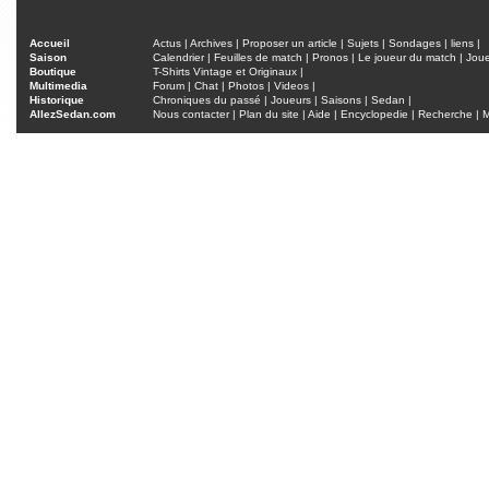
Accueil
Actus
|
Archives
|
Proposer un article
|
Sujets
|
Sondages
|
liens
|
Saison
Calendrier
|
Feuilles de match
|
Pronos
|
Le joueur du match
|
Jou
Boutique
T-Shirts Vintage et Originaux
|
Multimedia
Forum
|
Chat
|
Photos
|
Videos
|
Historique
Chroniques du passé
|
Joueurs
|
Saisons
|
Sedan
|
AllezSedan.com
Nous contacter
|
Plan du site
|
Aide
|
Encyclopedie
|
Recherche
|
M