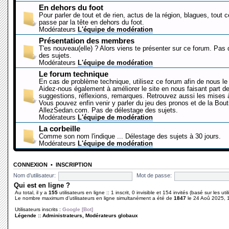
En dehors du foot
Pour parler de tout et de rien, actus de la région, blagues, tout 
passe par la tête en dehors du foot.
Modérateurs
L'équipe de modération
Présentation des membres
T'es nouveau(elle) ? Alors viens te présenter sur ce forum. Pas
des sujets.
Modérateurs
L'équipe de modération
Le forum technique
En cas de problème technique, utilisez ce forum afin de nous le 
Aidez-nous également à améliorer le site en nous faisant part d
suggestions, réflexions, remarques. Retrouvez aussi les mises à
Vous pouvez enfin venir y parler du jeu des pronos et de la Bout
AllezSedan.com. Pas de délestage des sujets.
Modérateurs
L'équipe de modération
La corbeille
Comme son nom l'indique ... Délestage des sujets à 30 jours.
Modérateurs
L'équipe de modération
CONNEXION
•
INSCRIPTION
Nom d’utilisateur:
Mot de passe:
Qui est en ligne ?
Au total, il y a
155
utilisateurs en ligne :: 1 inscrit, 0 invisible et 154 invités (basé sur les ut
Le nombre maximum d’utilisateurs en ligne simultanément a été de
1847
le 24 Aoû 2025, 
Utilisateurs inscrits :
Google [Bot]
Légende ::
Administrateurs
,
Modérateurs globaux