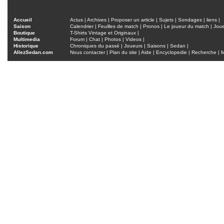
Accueil
Actus
|
Archives
|
Proposer un article
|
Sujets
|
Sondages
|
liens
|
Saison
Calendrier
|
Feuilles de match
|
Pronos
|
Le joueur du match
|
Jou
Boutique
T-Shirts Vintage et Originaux
|
Multimedia
Forum
|
Chat
|
Photos
|
Videos
|
Historique
Chroniques du passé
|
Joueurs
|
Saisons
|
Sedan
|
AllezSedan.com
Nous contacter
|
Plan du site
|
Aide
|
Encyclopedie
|
Recherche
|
M