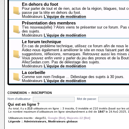
En dehors du foot
Pour parler de tout et de rien, actus de la région, blagues, tout 
passe par la tête en dehors du foot.
Modérateurs
L'équipe de modération
Présentation des membres
T'es nouveau(elle) ? Alors viens te présenter sur ce forum. Pas
des sujets.
Modérateurs
L'équipe de modération
Le forum technique
En cas de problème technique, utilisez ce forum afin de nous le 
Aidez-nous également à améliorer le site en nous faisant part d
suggestions, réflexions, remarques. Retrouvez aussi les mises à
Vous pouvez enfin venir y parler du jeu des pronos et de la Bout
AllezSedan.com. Pas de délestage des sujets.
Modérateurs
L'équipe de modération
La corbeille
Comme son nom l'indique ... Délestage des sujets à 30 jours.
Modérateurs
L'équipe de modération
CONNEXION
•
INSCRIPTION
Nom d’utilisateur:
Mot de passe:
Qui est en ligne ?
Au total, il y a
213
utilisateurs en ligne :: 3 inscrits, 0 invisible et 210 invités (basé sur les 
Le nombre maximum d’utilisateurs en ligne simultanément a été de
1847
le 24 Aoû 2025, 
Utilisateurs inscrits :
diego51
,
Google [Bot]
,
Majestic-12 [Bot]
Légende ::
Administrateurs
,
Modérateurs globaux