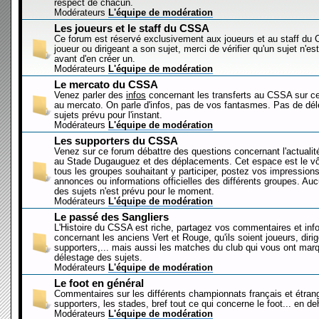
respect de chacun.
Modérateurs
L'équipe de modération
Les joueurs et le staff du CSSA
Ce forum est réservé exclusivement aux joueurs et au staff d
joueur ou dirigeant a son sujet, merci de vérifier qu'un sujet n'es
avant d'en créer un.
Modérateurs
L'équipe de modération
Le mercato du CSSA
Venez parler des
infos
concernant les transferts au CSSA sur c
au mercato. On parle d'infos, pas de vos fantasmes. Pas de dé
sujets prévu pour l'instant.
Modérateurs
L'équipe de modération
Les supporters du CSSA
Venez sur ce forum débattre des questions concernant l'actualit
au Stade Dugauguez et des déplacements. Cet espace est le vôt
tous les groupes souhaitant y participer, postez vos impressions
annonces ou informations officielles des différents groupes. Au
des sujets n'est prévu pour le moment.
Modérateurs
L'équipe de modération
Le passé des Sangliers
L'Histoire du CSSA est riche, partagez vos commentaires et inf
concernant les anciens Vert et Rouge, qu'ils soient joueurs, diri
supporters,... mais aussi les matches du club qui vous ont mar
délestage des sujets.
Modérateurs
L'équipe de modération
Le foot en général
Commentaires sur les différents championnats français et étrang
supporters, les stades, bref tout ce qui concerne le foot... en 
Modérateurs
L'équipe de modération